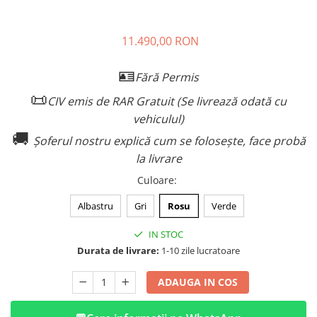
11.490,00 RON
🪪
Fără Permis
📜
CIV emis de RAR Gratuit (Se livrează odată cu
vehiculul)
🚚
Șoferul nostru explică cum se folosește, face probă
la livrare
Culoare
:
Albastru
Gri
Rosu
Verde
IN STOC
Durata de livrare:
1-10 zile lucratoare
ADAUGA IN COS