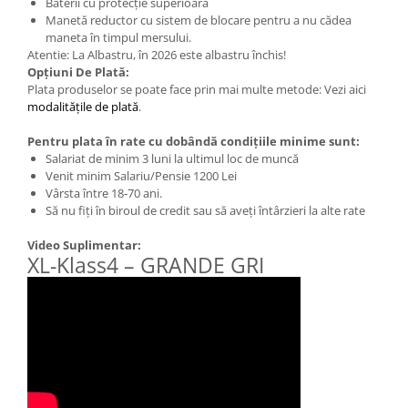
Baterii cu protecție superioară
Manetă reductor cu sistem de blocare pentru a nu cădea
maneta în timpul mersului.
Atentie: La Albastru, în 2026 este albastru închis!
Opțiuni De Plată:
Plata produselor se poate face prin mai multe metode: Vezi aici
modalitățile de plată
.
Pentru plata în rate cu dobândă condițiile minime sunt:
Salariat de minim 3 luni la ultimul loc de muncă
Venit minim Salariu/Pensie 1200 Lei
Vârsta între 18-70 ani.
Să nu fiți în biroul de credit sau să aveți întârzieri la alte rate
Video Suplimentar:
XL-Klass4 – GRANDE GRI