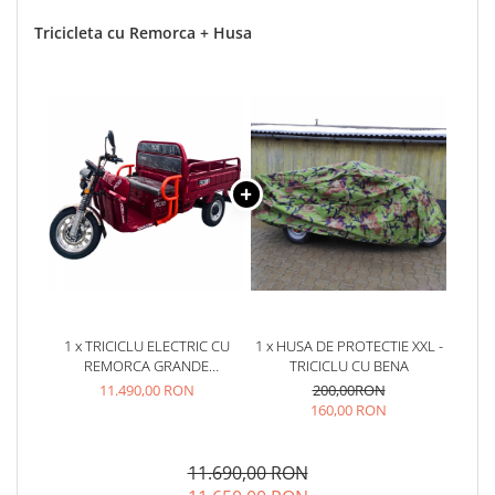
Tricicleta cu Remorca + Husa
1 x TRICICLU ELECTRIC CU
1 x HUSA DE PROTECTIE XXL -
REMORCA GRANDE
TRICICLU CU BENA
160X122CM, MOTOR 4000W,
11.490,00 RON
200,00RON
FARA PERMIS, RDB XL-KLASS 4
160,00 RON
GRANDE, OMOLOGATA, CIV
INCLUS
11.690,00 RON