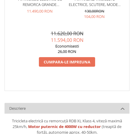
REMORCA GRANDE
ELECTRICE, SCUTERE, MODEL
160X122CM, MOTOR 4000W,
RETRO, PRINDERE GHIDON
11.490,00 RON
130,00RON
FARA PERMIS, RDB XL-KLASS 4
104,00 RON
GRANDE, OMOLOGATA, CIV
INCLUS
11.620,00 RON
11.594,00 RON
Economisesti
26,00 RON
CUMPARA-LE IMPREUNA
Descriere
Tricicleta electrică cu remorcuță RDB XL Klass 4, viteză maximă
25km/h,
Motor puternic de 4000W cu reductor
(treaptă de
forță), autonomie aprox. 40-50km.