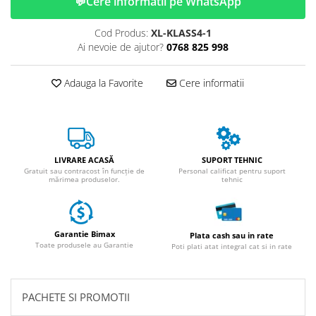
💬
Cere informatii pe WhatsApp
Cod Produs:
XL-KLASS4-1
Ai nevoie de ajutor?
0768 825 998
Adauga la Favorite
Cere informatii
LIVRARE ACASĂ
SUPORT TEHNIC
Gratuit sau contracost în funcție de
Personal calificat pentru suport
mărimea produselor.
tehnic
Garantie Bimax
Plata cash sau in rate
Toate produsele au Garantie
Poti plati atat integral cat si in rate
PACHETE SI PROMOTII