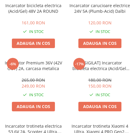
Incarcator bicicleta electrica
Incarcator carucioare electrice
(Acid/Gel) 48V 2A ROUND
24V 5A (Plumb-Acid) Dalbi
161,00 RON
120,00 RON
IN STOC
IN STOC
ADAUGA IN COS
ADAUGA IN COS
Incarcator Premium 36V (42V
[RESIGILAT] Incarcator
-6%
-17%
OUT) 2A, carcasa metalica
bicicleta electrica (Acid/Gel)
36V 2A ROUND
265,00 RON
180,00 RON
249,00 RON
150,00 RON
IN STOC
IN STOC
ADAUGA IN COS
ADAUGA IN COS
Incarcator trotineta electrica
Incarcator trotineta Xiaomi 4
53.6V 2A, Scooter 4 Ultra,
Ultra, Xiaomi 4 PRO Gen2,