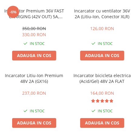
Huse
Essential, M365, 1S
Toate accesoriile la Triciclete
Incarcator Premium 36V FAST
Incarcator cu ventilator 36V
-6%
PRO / PRO2
CHARGING (42V OUT) 5A,
2A (Litiu-Ion, Conector XLR)
Scooter 4 Ultra
carcasa metalica
350,00 RON
126,00 RON
Piese Xiaomi Scooter 5
330,00 RON
Piese Xiaomi Scooter Elite
IN STOC
IN STOC
Piese Xiaomi Scooter 5 PLUS
Piese Xiaomi Scooter 5 PRO
ADAUGA IN COS
ADAUGA IN COS
Piese Xiaomi Scooter 5 MAX
Piese Xiaomi Scooter 6 PRO
Incarcator Litiu-Ion Premium
Incarcator bicicleta electrica
Piese Xiaomi Scooter 6 MAX
48V 2A (GX16)
(Acid/Gel) 48V 2A FLAT
Piese Xiaomi Scooter 6
Scooter 4 Lite
237,00 RON
164,00 RON
Accesorii Trotinete
Piese Segway/Ninebot
IN STOC
IN STOC
ES1, ES2, ES3
ADAUGA IN COS
ADAUGA IN COS
Ninebot Segway ZT3 PRO