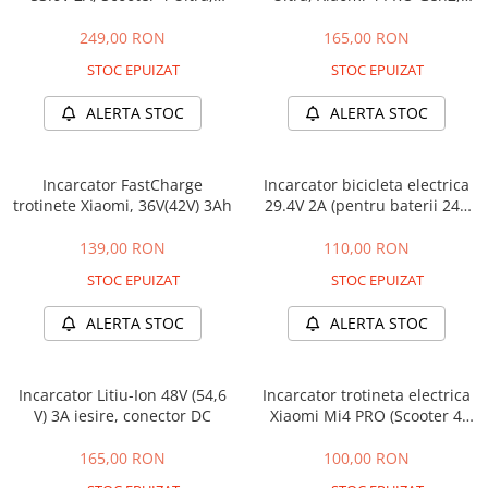
Scooter 4 PRO, Scooter 5, 5
54.5V, 2A
PRO
249,00 RON
165,00 RON
STOC EPUIZAT
STOC EPUIZAT
ALERTA STOC
ALERTA STOC
Incarcator FastCharge
Incarcator bicicleta electrica
trotinete Xiaomi, 36V(42V) 3Ah
29.4V 2A (pentru baterii 24V
Li-Ion) conector RCA 10mm
139,00 RON
110,00 RON
STOC EPUIZAT
STOC EPUIZAT
ALERTA STOC
ALERTA STOC
Incarcator Litiu-Ion 48V (54,6
Incarcator trotineta electrica
V) 3A iesire, conector DC
Xiaomi Mi4 PRO (Scooter 4
Pro, Gen 1), conector
magnetic
165,00 RON
100,00 RON