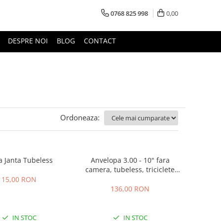
0768 825 998
0,00
DESPRE NOI
BLOG
CONTACT
Ordoneaza:
a Janta Tubeless
Anvelopa 3.00 - 10" fara
camera, tubeless, triciclete
electrice, scutere electrice
15,00 RON
136,00 RON
IN STOC
IN STOC