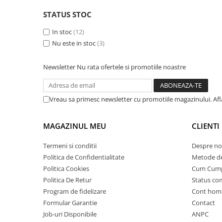
25 km/h
STATUS STOC
45 km/h
In stoc
(12)
50 km/h
Nu este in stoc
(3)
Chopper
Harley
Newsletter
Nu rata ofertele si promotiile noastre
⬇ MARCI
➔ Geeli
Vreau sa primesc newsletter cu promotiile magazinului. Af
➔ RDB
➔ Volta
MAGAZINUL MEU
CLIENTI
➔ Z-Tech
➔ Kuba
Termeni si conditii
Despre no
PIESE DE SCHIMB
Politica de Confidentialitate
Metode de
Politica Cookies
Cum Cum
Acceleratii
Politica De Retur
Status c
Baterii
Program de fidelizare
Cont hom
Baterii 48V
Formular Garantie
Contact
Baterii 60V
Job-uri Disponibile
ANPC