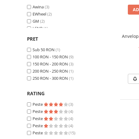
ACCESORII
Awina
(3)
AD
Huse
EWheel
(2)
Toate accesoriile la Triciclete
GM
(2)
Masini Electrice
LSNR
(1)
Vee Rubber
(1)
Masina Electrica RDB
Anvelopa
PRET
ZTECH
(6)
Masina Electrica Arora
Sub 50 RON
(1)
Masina Electrica 25 km/h
100 RON - 150 RON
(9)
150 RON - 200 RON
(3)
Masina Electrica 2 Locuri fara
Permis
200 RON - 250 RON
(1)
250 RON - 300 RON
(1)
Scutere Electrice
⬇ TIPURI
RATING
Cu 2 Roti
Peste
(3)
Cu 3 Roti
Peste
(4)
Cu 3 Roti fara Permis
Peste
(4)
Cu 4 Roti
Peste
(4)
Cu Pedale
Peste
(15)
Fara Permis