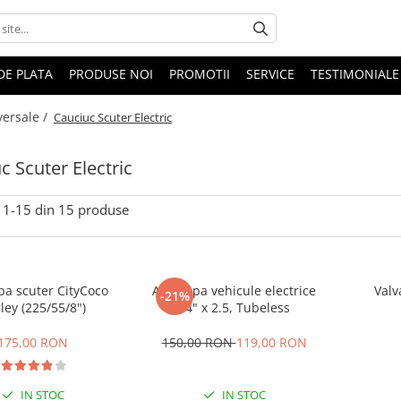
DE PLATA
PRODUSE NOI
PROMOTII
SERVICE
TESTIMONIALE
versale /
Cauciuc Scuter Electric
c Scuter Electric
1-
15
din
15
produse
pa scuter CityCoco
Anvelopa vehicule electrice
Valv
-21%
ley (225/55/8")
14" x 2.5, Tubeless
175,00 RON
150,00 RON
119,00 RON
IN STOC
IN STOC