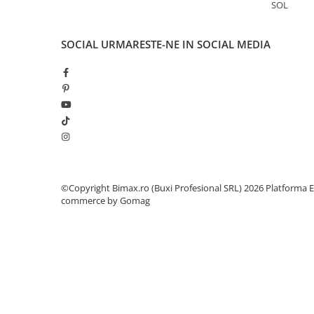
Camere
SOL
Cauciucuri
Controllere
SOCIAL
URMARESTE-NE IN SOCIAL MEDIA
Incarcatoare
Biciclete Electrice
⬇ TIPURI
Barbati
Dama
Ieftine
Pliabila
Tip Scuter
©Copyright Bimax.ro (Buxi Profesional SRL) 2026
Platforma E
commerce by Gomag
⬇ MARCI
Kuba
Ztech
PIESE DE SCHIMB
Acceleratii
Acumulatori