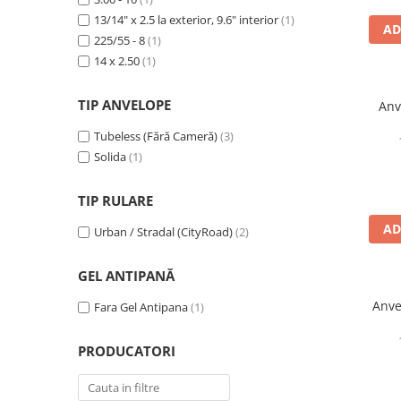
➔ Cu Remorca Fara Permis
13/14" x 2.5 la exterior, 9.6" interior
(1)
➔ Cu Volan
AD
225/55 - 8
(1)
➔ Fara Permis
14 x 2.50
(1)
➔ 4000W
⬇ MARCI
TIP ANVELOPE
Anv
➔ Volta
Tubeless (Fără Cameră)
(3)
➔ Kuba
Solida
(1)
➔ Jinpeng/AMR
➔ RDB
TIP RULARE
➔ Ruris
AD
Urban / Stradal (CityRoad)
(2)
➔ Arora
PIESE DE SCHIMB
GEL ANTIPANĂ
Baterii
Anve
Fara Gel Antipana
(1)
Camere
Cauciucuri
PRODUCATORI
Controllere
Incarcatoare