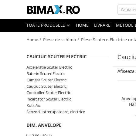
Toate Produsele
TOATE PRODUSELE
HOME
LIVRARE
METODE 
Triciclete Electrice
Home /
Piese de schimb /
Piese Scutere Electrice uni
⬇ TIPURI
➔ Cu 1 Loc
Cauciu
CAUCIUC SCUTER ELECTRIC
➔ Cu 2 Locuri
➔ Acoperita
Acceleratie Scuter Electric
Afiseaza:
➔ Adulti - Fara permis
Baterie Scuter Electric
Camera Scuter Electric
➔ Adulti - 2 Locuri
Cauciuc Scuter Electric
➔ Adulti - cu Cabina
Controller Scuter Electric
➔ Cu 3 Roti
Anvelo
Incarcator Scuter Electric
Har
➔ Cu Cabina
Roti, Ax
Senzori, intrerupatoare, electrice
➔ Cu Cabina fara Permis
➔ Cu Cabina Inchisa
DIM. ANVELOPE
➔ Cu Remorca
3.00 - 10
(1)