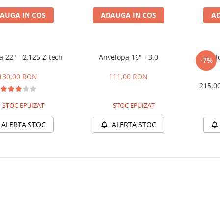
AUGA IN COS
ADAUGA IN COS
AD
 22" - 2.125 Z-tech
Anvelopa 16" - 3.0
Anvelo
-7%
130,00 RON
111,00 RON
215,0
STOC EPUIZAT
STOC EPUIZAT
ALERTA STOC
ALERTA STOC