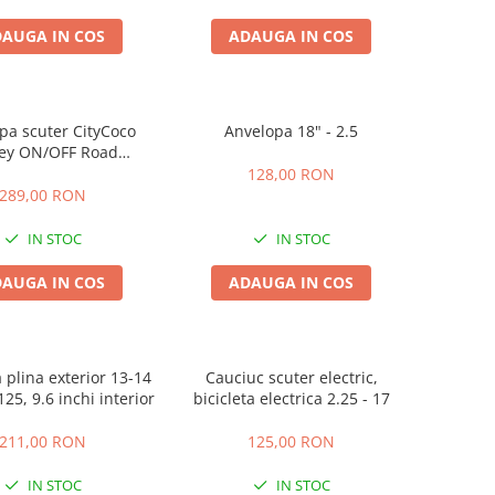
AUGA IN COS
ADAUGA IN COS
pa scuter CityCoco
Anvelopa 18" - 2.5
ley ON/OFF Road
55/8" - 18x9.5-8")
128,00 RON
289,00 RON
IN STOC
IN STOC
AUGA IN COS
ADAUGA IN COS
 plina exterior 13-14
Cauciuc scuter electric,
125, 9.6 inchi interior
bicicleta electrica 2.25 - 17
211,00 RON
125,00 RON
IN STOC
IN STOC