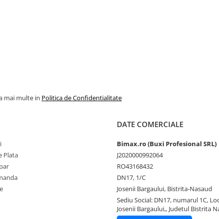
la mai multe in
Politica de Confidentialitate
DATE COMERCIALE
i
Bimax.ro (Buxi Profesional SRL)
 Plata
J2020000992064
par
RO43168432
omanda
DN17, 1/C
e
Josenii Bargaului, Bistrita-Nasaud
Sediu Social: DN17, numarul 1C, Loc
Josenii Bargaului,, Judetul Bistrita 