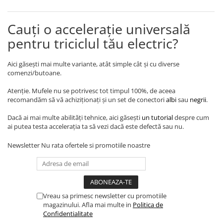
ACCESORII
Huse
Cauți o accelerație universală
Toate accesoriile la Triciclete
pentru triciclul tău electric?
Masini Electrice
Masina Electrica RDB
Aici găsești mai multe variante, atât simple cât și cu diverse
Masina Electrica Arora
comenzi/butoane.
Masina Electrica 25 km/h
Atenție. Mufele nu se potrivesc tot timpul 100%, de aceea
recomandăm să vă achiziționați și un set de conectori
albi
sau
negrii
.
Masina Electrica 2 Locuri fara
Permis
Dacă ai mai multe abilități tehnice, aici găsești
un tutorial
despre cum
ai putea testa accelerația ta să vezi dacă este defectă sau nu.
Scutere Electrice
⬇ TIPURI
Newsletter
Nu rata ofertele si promotiile noastre
Cu 2 Roti
Cu 3 Roti
Cu 3 Roti fara Permis
Cu 4 Roti
Vreau sa primesc newsletter cu promotiile
magazinului. Afla mai multe in
Politica de
Cu Pedale
Confidentialitate
Fara Permis