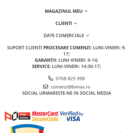
25 km/h
MAGAZINUL MEU
45 km/h
50 km/h
CLIENTI
Chopper
DATE COMERCIALE
Harley
⬇ MARCI
SUPORT CLIENTI
PROCESARE COMENZI
: LUNI-VINERI: 9-
17;
➔ Geeli
GARANȚII
: LUNI-VINERI: 9-14;
➔ RDB
SERVICE
: LUNI-VINERI: 14:30-17;
➔ Volta
➔ Z-Tech
0768 825 998
➔ Kuba
comenzi@bimax.ro
SOCIAL
URMARESTE-NE IN SOCIAL MEDIA
PIESE DE SCHIMB
Acceleratii
Baterii
Baterii 48V
Baterii 60V