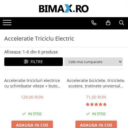
Toate Produsele
Triciclete Electrice
Acceleratie Triciclu Electric
⬇ TIPURI
➔ Cu 1 Loc
Afiseaza:
1-
6
din
6
produse
➔ Cu 2 Locuri
FILTRE
➔ Acoperita
➔ Adulti - Fara permis
➔ Adulti - 2 Locuri
Acceleratie tricicluri electrice
Acceleratie biciclete, triciclete,
➔ Adulti - cu Cabina
cu schimbator viteze + buton
scutere, trotinete unviersala,
mers inainte,inapoi
simpla cu 3 fire
➔ Cu 3 Roti
129,00 RON
71,00 RON
➔ Cu Cabina
➔ Cu Cabina fara Permis
➔ Cu Cabina Inchisa
IN STOC
IN STOC
➔ Cu Remorca
ADAUGA IN COS
ADAUGA IN COS