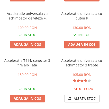
➔ Cu Remorca Fara Permis
➔ Cu Volan
➔ Fara Permis
Acceleratie universala cu
Acceleratie universala cu
schimbator de viteze +
buton P
➔ 4000W
indicator voltaj baterie
⬇ MARCI
100,00 RON
130,00 RON
➔ Volta
IN STOC
IN STOC
➔ Kuba
ADAUGA IN COS
ADAUGA IN COS
➔ Jinpeng/AMR
➔ RDB
➔ Ruris
Acceleratie T414, conector 3
Acceleratie universala cu
➔ Arora
fire alb Tata
schimbator 3 trepte
PIESE DE SCHIMB
139,00 RON
105,00 RON
Baterii
Camere
IN STOC
STOC EPUIZAT
Cauciucuri
Controllere
ADAUGA IN COS
ALERTA STOC
Incarcatoare