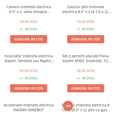
➔ Cu Remorca Fara Permis
Camera trotineta electrica
Cauciuc plin trotineta
➔ Cu Volan
8.5" x 2, valva dreapta,
electrica 8.5" x 2 (8 1/2 x 2),
➔ Fara Permis
întărită
Negru
➔ 4000W
34,00 RON
75,00 RON
⬇ MARCI
IN STOC
IN STOC
➔ Volta
ADAUGA IN COS
ADAUGA IN COS
➔ Kuba
➔ Jinpeng/AMR
➔ RDB
Incarcator trotineta electrica
Set 2 perechi placute frana
Xiaomi, Ninebot sau Replici,
Xiaomi M365, Essential, 1S,
➔ Ruris
36V 2Ah, conector 8mm
Pro, Ninebot, 18mm
➔ Arora
99,00 RON
36,00 RON
PIESE DE SCHIMB
IN STOC
IN STOC
Baterii
ADAUGA IN COS
ADAUGA IN COS
Camere
Cauciucuri
Controllere
Acceleratie trotineta electrica
Cauciuc trotineta electrica 8
-8%
Incarcatoare
XIAOMI/ NINEBOT
1/2×2 (8.5" x 2), plin cu gauri