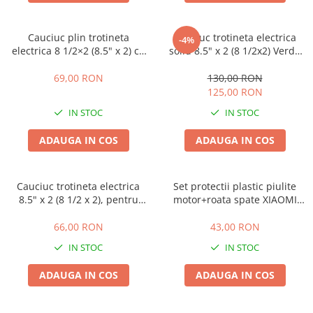
Camere
Cauciucuri
Cauciuc plin trotineta
Cauciuc trotineta electrica
Controllere
-4%
electrica 8 1/2×2 (8.5" x 2) cu
solid 8.5" x 2 (8 1/2x2) Verde
Incarcatoare
gauri pentru vibratii scazute,
Fluorescent
Biciclete Electrice
Rosu
69,00 RON
130,00 RON
125,00 RON
⬇ TIPURI
IN STOC
IN STOC
Barbati
Dama
ADAUGA IN COS
ADAUGA IN COS
Ieftine
Pliabila
Cauciuc trotineta electrica
Set protectii plastic piulite
Tip Scuter
8.5" x 2 (8 1/2 x 2), pentru
motor+roata spate XIAOMI
⬇ MARCI
camera
M365, PRO, Essential, 1S,
Pro2, Mi 3
Kuba
66,00 RON
43,00 RON
Ztech
IN STOC
IN STOC
PIESE DE SCHIMB
ADAUGA IN COS
ADAUGA IN COS
Acceleratii
Acumulatori