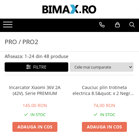
Toate Produsele
Triciclete Electrice
PRO / PRO2
⬇ TIPURI
➔ Cu 1 Loc
Afiseaza:
1-
24
din
48
produse
➔ Cu 2 Locuri
FILTRE
➔ Acoperita
➔ Adulti - Fara permis
➔ Adulti - 2 Locuri
Incarcator Xiaomi 36V 2A
Cauciuc plin trotineta
➔ Adulti - cu Cabina
(42V), Serie PREMIUM
electrica 8.5&quot; x 2 Negru -
Model V3
➔ Cu 3 Roti
145,00 RON
74,00 RON
➔ Cu Cabina
IN STOC
IN STOC
➔ Cu Cabina fara Permis
➔ Cu Cabina Inchisa
ADAUGA IN COS
ADAUGA IN COS
➔ Cu Remorca