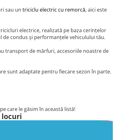
curi sau un
triciclu electric cu remorcă
, aici este
tricicluri electrice, realizată pe baza cerințelor
tul de condus și performanțele vehiculului tău.
 sau transport de mărfuri, accesoriile noastre de
care sunt adaptate pentru fiecare sezon în parte.
e care le găsim în această listă!
 locuri