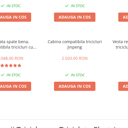
IN STOC
IN STOC
AUGA IN COS
ADAUGA IN COS
AD
ata spate bena,
Cabina compatibila tricicluri
Vesta re
ibila tricicluri cu
Jinpeng
tricic
remorca
.048,00 RON
2.020,00 RON
IN STOC
IN STOC
AUGA IN COS
ADAUGA IN COS
AD