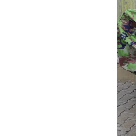
KuKirin G2 MASTER
Kukirin G2 MAX
KuKirin G2 PRO
KuKirin G3 PRO
Kukirin G4 (2025)
KuKirin S1 PRO
Kugoo S1
Kugoo G2 Pro
Piese Xiaomi
Scooter 3 (Mi3)
Scooter 3 Lite (Mi3 Lite)
Scooter 4 PRO (Mi4 PRO)
Essential, M365, 1S
PRO / PRO2
Scooter 4 Ultra
Piese Xiaomi Scooter 5
Piese Xiaomi Scooter Elite