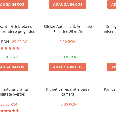
AUGA IN COS
ADAUGA IN COS
AD
scuter/tricicleta cu
Sticker Autocolant, Vehicule
Set og
e prindere pe ghidon
Electrice 25km/h
univer
0 RON
129,00 RON
9,00 RON
IN STOC
IN STOC
AUGA IN COS
ADAUGA IN COS
AD
g moto siguranta
Kit petice reparatie pana
Pompa 
ibilitate (Verde)
camera
55,00 RON
40,00 RON