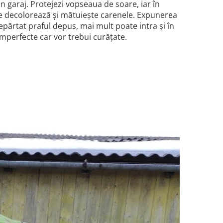
un garaj. Protejezi vopseaua de soare, iar în
are decolorează și mătuiește carenele. Expunerea
părtat praful depus, mai mult poate intra și în
mperfecte car vor trebui curățate.