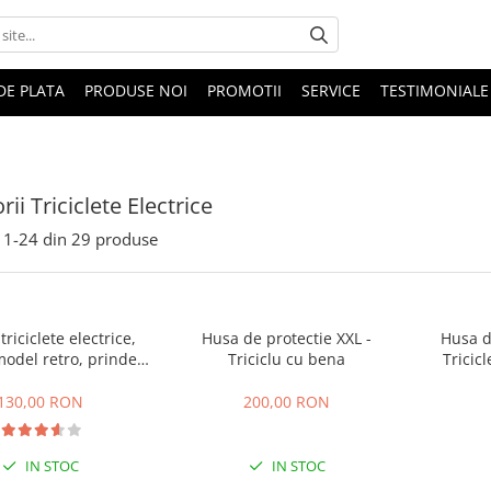
DE PLATA
PRODUSE NOI
PROMOTII
SERVICE
TESTIMONIALE
ii Triciclete Electrice
1-
24
din
29
produse
triciclete electrice,
Husa de protectie XXL -
Husa d
model retro, prindere
Triciclu cu bena
Tricicl
ghidon
130,00 RON
200,00 RON
IN STOC
IN STOC