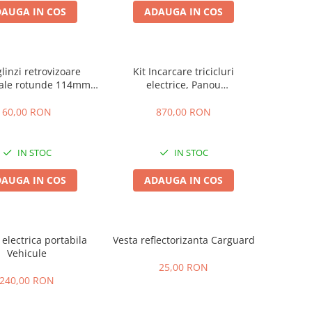
AUGA IN COS
ADAUGA IN COS
linzi retrovizoare
Kit Incarcare tricicluri
sale rotunde 114mm
electrice, Panou
(Filet M8)
Solar+Incarcator Special,
300W max
60,00 RON
870,00 RON
IN STOC
IN STOC
AUGA IN COS
ADAUGA IN COS
electrica portabila
Vesta reflectorizanta Carguard
Vehicule
25,00 RON
240,00 RON