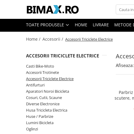
Toate Produsele
TOATE PRODUSELE
HOME
LIVRARE
METODE 
Triciclete Electrice
Home /
Accesorii /
Accesorii Triciclete Electrice
⬇ TIPURI
➔ Cu 1 Loc
Accesor
ACCESORII TRICICLETE ELECTRICE
➔ Cu 2 Locuri
➔ Acoperita
Afiseaza:
Casti Bike-Moto
➔ Adulti - Fara permis
Accesorii Trotinete
Accesorii Triciclete Electrice
➔ Adulti - 2 Locuri
Antifurturi
➔ Adulti - cu Cabina
Aparatori Noroi Bicicleta
Parbriz 
➔ Cu 3 Roti
Cosuri, Cutii, Scaune
scutere, 
➔ Cu Cabina
Diverse Electronice
Husa Tricicleta Electrica
➔ Cu Cabina fara Permis
Huse / Parbrize
➔ Cu Cabina Inchisa
Lumini Bicicleta
➔ Cu Remorca
Oglinzi