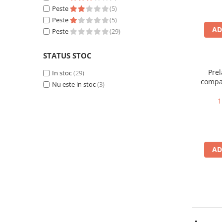
Peste
(5)
25 km/h
Peste
(5)
45 km/h
AD
Peste
(29)
50 km/h
Chopper
STATUS STOC
Harley
Prel
In stoc
(29)
⬇ MARCI
compat
Nu este in stoc
(3)
➔ Geeli
1
➔ RDB
➔ Volta
➔ Z-Tech
➔ Kuba
AD
PIESE DE SCHIMB
Acceleratii
Baterii
Baterii 48V
Baterii 60V