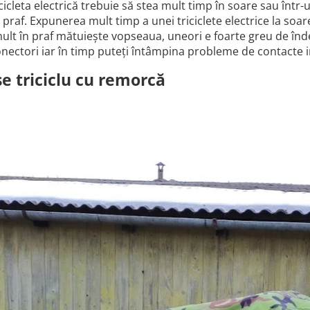
cicleta electrică trebuie să stea mult timp în soare sau într-
 praf. Expunerea mult timp a unei triciclete electrice la so
ult în praf mătuiește vopseaua, uneori e foarte greu de înde
nectori iar în timp puteți întâmpina probleme de contacte i
e triciclu cu remorcă