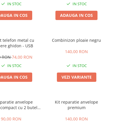
IN STOC
IN STOC
AUGA IN COS
ADAUGA IN COS
t telefon metal cu
Combinizon ploaie negru
ere ghidon - USB
140,00 RON
0 RON
74,00 RON
IN STOC
IN STOC
AUGA IN COS
VEZI VARIANTE
eparatie anvelope
Kit reparatie anvelope
 compact cu 2 butelii
premium
CO2
90,00 RON
140,00 RON