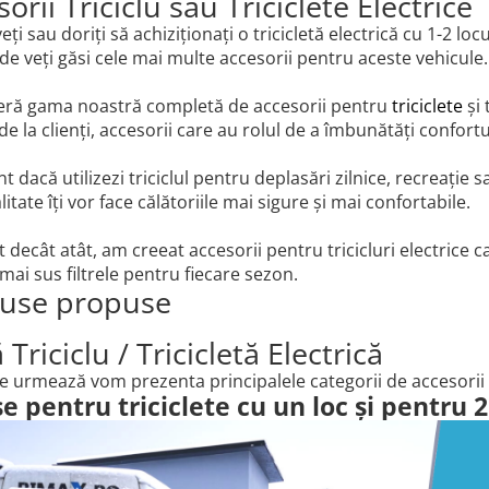
orii Triciclu sau Triciclete Electrice
veți sau doriți să achiziționați o tricicletă electrică cu 1-2 lo
de veți găsi cele mai multe accesorii pentru aceste vehicule.
ră gama noastră completă de accesorii pentru
triciclete
și 
de la clienți, accesorii care au rolul de a îmbunătăți confor
nt dacă utilizezi triciclul pentru deplasări zilnice, recreație
alitate îți vor face călătoriile mai sigure și mai confortabile.
 decât atât, am creeat accesorii pentru tricicluri electrice 
mai sus filtrele pentru fiecare sezon.
use propuse
Triciclu / Tricicletă Electrică
ce urmează vom prezenta principalele categorii de accesorii p
e pentru triciclete cu un loc și pentru 2