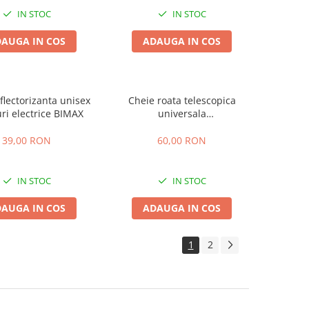
IN STOC
IN STOC
AUGA IN COS
ADAUGA IN COS
flectorizanta unisex
Cheie roata telescopica
luri electrice BIMAX
universala
17mm/19mm/21mm/23mm
39,00 RON
60,00 RON
IN STOC
IN STOC
AUGA IN COS
ADAUGA IN COS
1
2