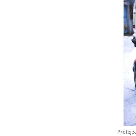
Acumulatori 24V
Acumulatori 36V
Acumulatori 48V
Cauciucuri
Cauciucuri Fat Bike
Camere
Controllere
Display
Incarcatoare 24V
Incarcatoare 36V
Incarcatoare 48V
ACCESORII
Lumini
Kit Conversie
Piese Trotinete Electrice
PIESE UNIVERSALE
Protejea
Baterie Trotineta Electrica