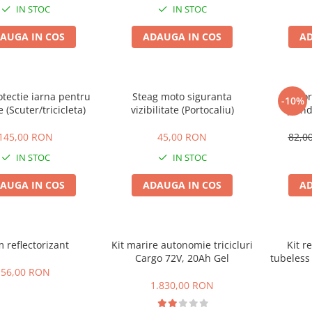
IN STOC
IN STOC
AUGA IN COS
ADAUGA IN COS
AD
tectie iarna pentru
Steag moto siguranta
Supor
-10%
 (Scuter/tricicleta)
vizibilitate (Portocaliu)
prind
145,00 RON
45,00 RON
82,0
IN STOC
IN STOC
AUGA IN COS
ADAUGA IN COS
AD
 reflectorizant
Kit marire autonomie tricicluri
Kit r
Cargo 72V, 20Ah Gel
tubeless
56,00 RON
1.830,00 RON