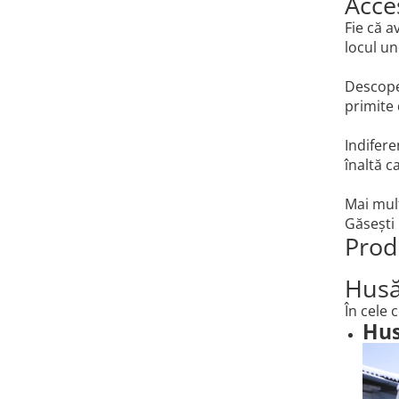
Acces
Camere
Cauciucuri
Fie că a
locul un
Controllere
Incarcatoare
Descope
Biciclete Electrice
primite 
⬇ TIPURI
Indifere
Barbati
înaltă c
Dama
Ieftine
Mai mult
Pliabila
Găsești 
Tip Scuter
Prod
⬇ MARCI
Husă 
Kuba
În cele 
Ztech
Hus
PIESE DE SCHIMB
Acceleratii
Acumulatori