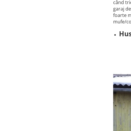
când tri
Cauciuc Trotineta Electrica
garaj de
Camera Trotineta Electrica
foarte m
Incarcator Trotineta Electrica
mufe/co
Controller Trotineta Electrica
Hus
Acceleratie Trotineta Electrica
Display/Ecran Trotineta Electrica
Motor Trotineta Electrica
Kit Frână Hidraulică
Franare Trotineta Electrica
Aparatori Noroi Trotineta Electrica
Electrice Diverse, Contacte,
Butoane
Lumini Trotinete Electrice
Piese Kugoo
Kukirin M4 MAX
Kukirin S1 MAX 2025-2026
KuKirin G2