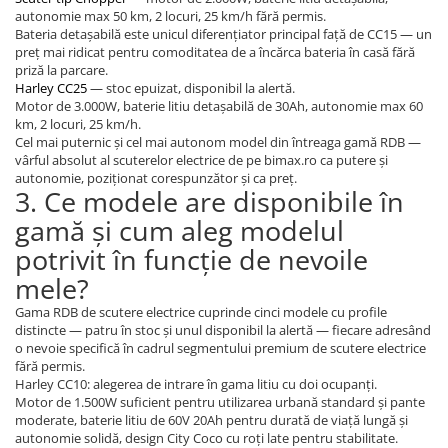
autonomie max 50 km, 2 locuri, 25 km/h fără permis.
Bateria detașabilă este unicul diferențiator principal față de CC15 — un
preț mai ridicat pentru comoditatea de a încărca bateria în casă fără
priză la parcare.
Harley CC25
— stoc epuizat, disponibil la alertă.
Motor de 3.000W, baterie litiu detașabilă de 30Ah, autonomie max 60
km, 2 locuri, 25 km/h.
Cel mai puternic și cel mai autonom model din întreaga gamă RDB —
vârful absolut al scuterelor electrice de pe bimax.ro ca putere și
autonomie, poziționat corespunzător și ca preț.
3. Ce modele are disponibile în
gamă și cum aleg modelul
potrivit în funcție de nevoile
mele?
Gama RDB de scutere electrice cuprinde cinci modele cu profile
distincte — patru în stoc și unul disponibil la alertă — fiecare adresând
o nevoie specifică în cadrul segmentului premium de scutere electrice
fără permis.
Harley CC10: alegerea de intrare în gama litiu cu doi ocupanți.
Motor de 1.500W suficient pentru utilizarea urbană standard și pante
moderate, baterie litiu de 60V 20Ah pentru durată de viață lungă și
autonomie solidă, design City Coco cu roți late pentru stabilitate.