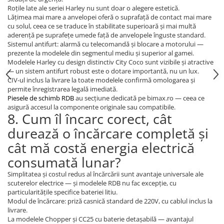
Roțile late ale seriei Harley nu sunt doar o alegere estetică.
Lățimea mai mare a anvelopei oferă o suprafață de contact mai mare
cu solul, ceea ce se traduce în stabilitate superioară și mai multă
aderență pe suprafețe umede față de anvelopele înguste standard.
Sistemul antifurt: alarmă cu telecomandă și blocare a motorului —
prezente la modelele din segmentul mediu și superior al gamei.
Modelele Harley cu design distinctiv City Coco sunt vizibile și atractive
— un sistem antifurt robust este o dotare importantă, nu un lux.
CIV-ul inclus la livrare la toate modelele confirmă omologarea și
permite înregistrarea legală imediată.
Piesele de schimb RDB
au secțiune dedicată pe bimax.ro — ceea ce
asigură accesul la componente originale sau compatibile.
8. Cum îl încarc corect, cât
durează o încărcare completă și
cât mă costă energia electrică
consumată lunar?
Simplitatea și costul redus al încărcării sunt avantaje universale ale
scuterelor electrice — și modelele RDB nu fac excepție, cu
particularitățile specifice bateriei litiu.
Modul de încărcare: priză casnică standard de 220V, cu cablul inclus la
livrare.
La modelele Chopper și CC25 cu baterie detașabilă — avantajul