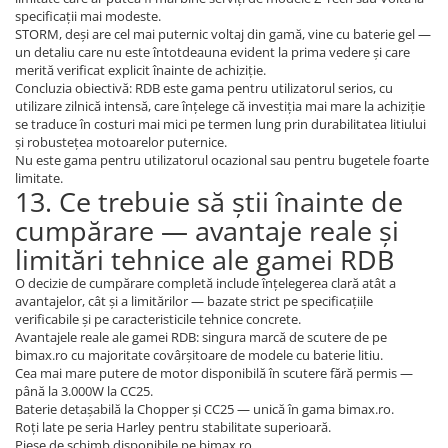
specificații mai modeste.
STORM, deși are cel mai puternic voltaj din gamă, vine cu baterie gel —
un detaliu care nu este întotdeauna evident la prima vedere și care
merită verificat explicit înainte de achiziție.
Concluzia obiectivă: RDB este gama pentru utilizatorul serios, cu
utilizare zilnică intensă, care înțelege că investiția mai mare la achiziție
se traduce în costuri mai mici pe termen lung prin durabilitatea litiului
și robustețea motoarelor puternice.
Nu este gama pentru utilizatorul ocazional sau pentru bugetele foarte
limitate.
13. Ce trebuie să știi înainte de
cumpărare — avantaje reale și
limitări tehnice ale gamei RDB
O decizie de cumpărare completă include înțelegerea clară atât a
avantajelor, cât și a limitărilor — bazate strict pe specificațiile
verificabile și pe caracteristicile tehnice concrete.
Avantajele reale ale gamei RDB: singura marcă de scutere de pe
bimax.ro cu majoritate covârșitoare de modele cu baterie litiu.
Cea mai mare putere de motor disponibilă în scutere fără permis —
până la 3.000W la CC25.
Baterie detașabilă la Chopper și CC25 — unică în gama bimax.ro.
Roți late pe seria Harley pentru stabilitate superioară.
Piese de schimb disponibile pe bimax.ro.