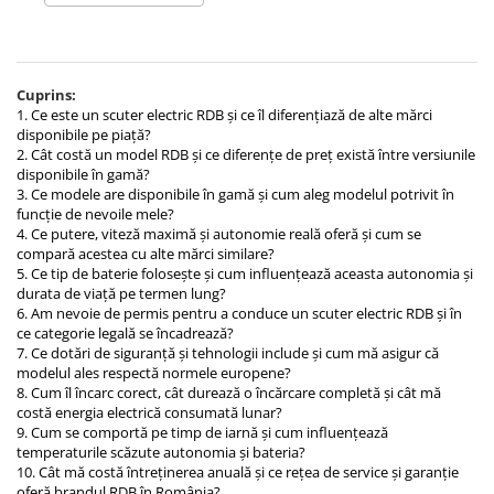
Huse
Essential, M365, 1S
Toate accesoriile la Triciclete
PRO / PRO2
Scooter 4 Ultra
Cuprins:
Piese Xiaomi Scooter 5
1. Ce este un scuter electric RDB și ce îl diferențiază de alte mărci
Piese Xiaomi Scooter Elite
disponibile pe piață?
2. Cât costă un model RDB și ce diferențe de preț există între versiunile
Piese Xiaomi Scooter 5 PLUS
disponibile în gamă?
Piese Xiaomi Scooter 5 PRO
3. Ce modele are disponibile în gamă și cum aleg modelul potrivit în
funcție de nevoile mele?
Piese Xiaomi Scooter 5 MAX
4. Ce putere, viteză maximă și autonomie reală oferă și cum se
Piese Xiaomi Scooter 6 PRO
compară acestea cu alte mărci similare?
5. Ce tip de baterie folosește și cum influențează aceasta autonomia și
Piese Xiaomi Scooter 6 MAX
durata de viață pe termen lung?
Piese Xiaomi Scooter 6
6. Am nevoie de permis pentru a conduce un scuter electric RDB și în
Scooter 4 Lite
ce categorie legală se încadrează?
7. Ce dotări de siguranță și tehnologii include și cum mă asigur că
Accesorii Trotinete
modelul ales respectă normele europene?
8. Cum îl încarc corect, cât durează o încărcare completă și cât mă
Piese Segway/Ninebot
costă energia electrică consumată lunar?
ES1, ES2, ES3
9. Cum se comportă pe timp de iarnă și cum influențează
temperaturile scăzute autonomia și bateria?
Ninebot Segway ZT3 PRO
10. Cât mă costă întreținerea anuală și ce rețea de service și garanție
oferă brandul RDB în România?