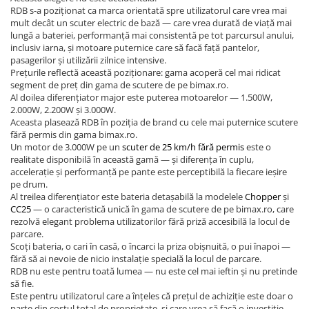
RDB s-a poziționat ca marca orientată spre utilizatorul care vrea mai
mult decât un scuter electric de bază — care vrea durată de viață mai
lungă a bateriei, performanță mai consistentă pe tot parcursul anului,
inclusiv iarna, și motoare puternice care să facă față pantelor,
pasagerilor și utilizării zilnice intensive.
Prețurile reflectă această poziționare: gama acoperă cel mai ridicat
segment de preț din gama de scutere de pe bimax.ro.
Al doilea diferențiator major este puterea motoarelor — 1.500W,
2.000W, 2.200W și 3.000W.
Aceasta plasează RDB în poziția de brand cu cele mai puternice scutere
fără permis din gama bimax.ro.
Un motor de 3.000W pe un
scuter de 25 km/h fără permis
este o
realitate disponibilă în această gamă — și diferența în cuplu,
accelerație și performanță pe pante este perceptibilă la fiecare ieșire
pe drum.
Al treilea diferențiator este bateria detașabilă la modelele
Chopper
și
CC25
— o caracteristică unică în gama de scutere de pe bimax.ro, care
rezolvă elegant problema utilizatorilor fără priză accesibilă la locul de
parcare.
Scoți bateria, o cari în casă, o încarci la priza obișnuită, o pui înapoi —
fără să ai nevoie de nicio instalație specială la locul de parcare.
RDB nu este pentru toată lumea — nu este cel mai ieftin și nu pretinde
să fie.
Este pentru utilizatorul care a înțeles că prețul de achiziție este doar o
parte din costul total de proprietate, și care vrea să facă o investiție