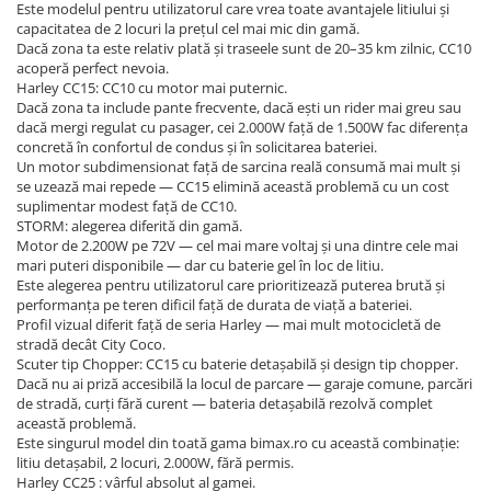
Este modelul pentru utilizatorul care vrea toate avantajele litiului și
capacitatea de 2 locuri la prețul cel mai mic din gamă.
Dacă zona ta este relativ plată și traseele sunt de 20–35 km zilnic, CC10
acoperă perfect nevoia.
Harley CC15: CC10 cu motor mai puternic.
Dacă zona ta include pante frecvente, dacă ești un rider mai greu sau
dacă mergi regulat cu pasager, cei 2.000W față de 1.500W fac diferența
concretă în confortul de condus și în solicitarea bateriei.
Un motor subdimensionat față de sarcina reală consumă mai mult și
se uzează mai repede — CC15 elimină această problemă cu un cost
suplimentar modest față de CC10.
STORM: alegerea diferită din gamă.
Motor de 2.200W pe 72V — cel mai mare voltaj și una dintre cele mai
mari puteri disponibile — dar cu baterie gel în loc de litiu.
Este alegerea pentru utilizatorul care prioritizează puterea brută și
performanța pe teren dificil față de durata de viață a bateriei.
Profil vizual diferit față de seria Harley — mai mult motocicletă de
stradă decât City Coco.
Scuter tip Chopper: CC15 cu baterie detașabilă și design tip chopper.
Dacă nu ai priză accesibilă la locul de parcare — garaje comune, parcări
de stradă, curți fără curent — bateria detașabilă rezolvă complet
această problemă.
Este singurul model din toată gama bimax.ro cu această combinație:
litiu detașabil, 2 locuri, 2.000W, fără permis.
Harley CC25 : vârful absolut al gamei.