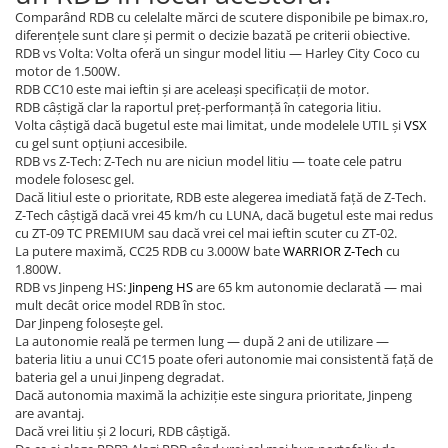
Comparând RDB cu celelalte mărci de scutere disponibile pe bimax.ro,
diferențele sunt clare și permit o decizie bazată pe criterii obiective.
RDB vs Volta: Volta oferă un singur model litiu — Harley City Coco cu
motor de 1.500W.
RDB CC10 este mai ieftin și are aceleași specificații de motor.
RDB câștigă clar la raportul preț-performanță în categoria litiu.
Volta câștigă dacă bugetul este mai limitat, unde modelele UTIL și
VSX
cu gel sunt opțiuni accesibile.
RDB vs Z-Tech: Z-Tech nu are niciun model litiu — toate cele patru
modele folosesc gel.
Dacă litiul este o prioritate, RDB este alegerea imediată față de Z-Tech.
Z-Tech câștigă dacă vrei 45 km/h cu LUNA, dacă bugetul este mai redus
cu ZT-09 TC PREMIUM sau dacă vrei cel mai ieftin scuter cu ZT-02.
La putere maximă, CC25 RDB cu 3.000W bate
WARRIOR Z-Tech
cu
1.800W.
RDB vs Jinpeng HS:
Jinpeng HS
are 65 km autonomie declarată — mai
mult decât orice model RDB în stoc.
Dar Jinpeng folosește gel.
La autonomie reală pe termen lung — după 2 ani de utilizare —
bateria litiu a unui CC15 poate oferi autonomie mai consistentă față de
bateria gel a unui Jinpeng degradat.
Dacă autonomia maximă la achiziție este singura prioritate, Jinpeng
are avantaj.
Dacă vrei litiu și 2 locuri, RDB câștigă.