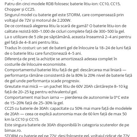
Patru din cinci modele RDB folosesc baterie litiu-ion: CC10, CC15,
Chopper și CC25.
Singurul model cu baterie gel este STORM, care compensează prin
voltajul de 72V și motorul de 2.200W.
De ce contează alegerea litiu la scară de gamă? O baterie litiu-ion de
calitate rezistă 600–1.000 de cicluri complete față de 300–500 la gel.
La o utilizare de 5 zile pe săptămână, aceasta înseamnă 2–4 ani pentru
gel față de 4–8 ani pentru litiu.
Tradus în costuri: un set de baterii gel de înlocuire la 18–24 de luni față
de o baterie litiu care funcționează 4–5 ani.
Diferența de preț la achiziție se amortizează adesea complet în
costurile de înlocuire economisite.
Comportamentul bateriei litiu față de gel: descărcarea mai liniară —
performanța rămâne consistentă de la 80% la 20% nivel de baterie față
de gel unde performanța scade progresiv.
Greutate mai mică — un pachet litiu de 60V 20Ah cântărește 8–10 kg
față de 20–25 kg pentru echivalentul gel.
Comportament mai bun iarna — pierderea de autonomie la 0°C este
de 15–20% față de 25–30% la gel.
CC25 cu baterie de 30Ah: capacitate cu 50% mai mare față de modelele
de 20Ah — ceea ce explică autonomia max de 60 km față de max 50
km la CC10 și CC15.
Este singura baterie de 30Ah disponibilă în categoria scuterelor de pe
bimax.ro.
STORM cu baterie gel pe 72V: deși folosește gel, voltajul ridicat de 72V