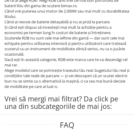
De ce ai alege RDB? Alegi RDB când vrei cel mai bun portofoliu de
baterii litiu din gama de scutere bimax.ro.
Când vrei puterea unui motor de 2.000W sau mai mult cu durabilitatea
litiului.
Când ai nevoie de baterie detașabilă și nu ai priză la parcare.
Și când ești dispus să investești mai mult la achiziție pentru a
economisi pe termen lung în costuri de baterie și întreținere.
Scuterele RDB nu sunt cele mai ieftine din gamă — dar sunt cele mai
echipate pentru utilizarea intensivă și pentru utilizatorii care tratează
scuterul ca un instrument de mobilitate zilnică serios, nu ca o jucărie
ocazională.
Dacă ești în această categorie, RDB este marca care te va dezamăgi cel
mai rar.
Alege modelul care se potrivește traseului tău real, bugetului tău real și
condițiilor tale reale de parcare — și vei descoperi că un scuter electric
bun nu se simte ca o alternativă la mașină, ci ca cea mai bună decizie
de mobilitate pe care ai luat-o.
Vrei să mergi mai filtrat? Da click pe
una din subcategoriile de mai jos:
FAQ