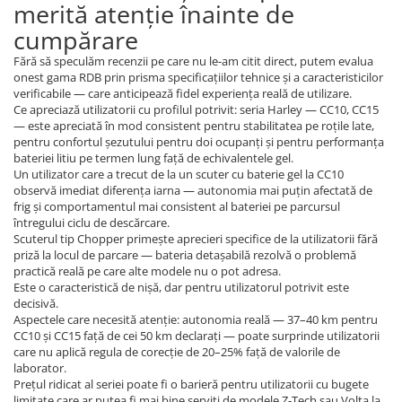
merită atenție înainte de
cumpărare
Fără să speculăm recenzii pe care nu le-am citit direct, putem evalua
onest gama RDB prin prisma specificațiilor tehnice și a caracteristicilor
verificabile — care anticipează fidel experiența reală de utilizare.
Ce apreciază utilizatorii cu profilul potrivit: seria Harley — CC10, CC15
— este apreciată în mod consistent pentru stabilitatea pe roțile late,
pentru confortul șezutului pentru doi ocupanți și pentru performanța
bateriei litiu pe termen lung față de echivalentele gel.
Un utilizator care a trecut de la un scuter cu baterie gel la CC10
observă imediat diferența iarna — autonomia mai puțin afectată de
frig și comportamentul mai consistent al bateriei pe parcursul
întregului ciclu de descărcare.
Scuterul tip Chopper primește aprecieri specifice de la utilizatorii fără
priză la locul de parcare — bateria detașabilă rezolvă o problemă
practică reală pe care alte modele nu o pot adresa.
Este o caracteristică de nișă, dar pentru utilizatorul potrivit este
decisivă.
Aspectele care necesită atenție: autonomia reală — 37–40 km pentru
CC10 și CC15 față de cei 50 km declarați — poate surprinde utilizatorii
care nu aplică regula de corecție de 20–25% față de valorile de
laborator.
Prețul ridicat al seriei poate fi o barieră pentru utilizatorii cu bugete
limitate care ar putea fi mai bine serviți de modele Z-Tech sau Volta la