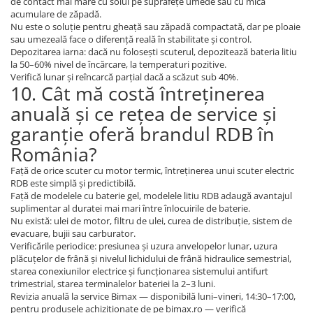
de contact mai mare cu solul pe suprafețe umede sau cu mică
acumulare de zăpadă.
Nu este o soluție pentru gheață sau zăpadă compactată, dar pe ploaie
sau umezeală face o diferență reală în stabilitate și control.
Depozitarea iarna: dacă nu folosești scuterul, depozitează bateria litiu
la 50–60% nivel de încărcare, la temperaturi pozitive.
Verifică lunar și reîncarcă parțial dacă a scăzut sub 40%.
10. Cât mă costă întreținerea
anuală și ce rețea de service și
garanție oferă brandul RDB în
România?
Față de orice scuter cu motor termic, întreținerea unui scuter electric
RDB este simplă și predictibilă.
Față de modelele cu baterie gel, modelele litiu RDB adaugă avantajul
suplimentar al duratei mai mari între înlocuirile de baterie.
Nu există: ulei de motor, filtru de ulei, curea de distribuție, sistem de
evacuare, bujii sau carburator.
Verificările periodice: presiunea și uzura anvelopelor lunar, uzura
plăcuțelor de frână și nivelul lichidului de frână hidraulice semestrial,
starea conexiunilor electrice și funcționarea sistemului antifurt
trimestrial, starea terminalelor bateriei la 2–3 luni.
Revizia anuală la service Bimax — disponibilă luni–vineri, 14:30–17:00,
pentru produsele achiziționate de pe bimax.ro — verifică