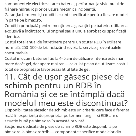
componentele electrice, starea bateriei, performanța sistemului de
frânare hidraulic și orice uzură mecanică incipientă.
Garanția: termenul și condițiile sunt specificate pentru fiecare model
în parte pe bimax.ro.
Condiția principală pentru menținerea garanției pe baterie: utilizarea
exclusivă a încărcătorului original sau a unuia aprobat cu specificații
identice.
Costul total anual de întreținere pentru un scuter RDB în utilizare
normală: 250–500 de lei, incluzând revizia la service și eventualele
consumabile.
Costul înlocuirii bateriei litiu la 4–5 ani de utilizare intensă este mai
mare decât gel, dar apare mai rar — calculat pe an de utilizare, costul
total de proprietate favorizează litiul față de gel.
11. Cât de ușor găsesc piese de
schimb pentru un RDB în
România și ce se întâmplă dacă
modelul meu este discontinuat?
Disponibilitatea pieselor de schimb este un criteriu care face diferența
reală în experiența de proprietar pe termen lung — și RDB are o
situație bună pe bimax.ro în această privință.
Secțiunea dedicată de piese de schimb RDB este disponibilă pe
bimax.ro la bimax.ro/rdb — componente specifice modelelor din