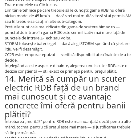
Toate modelele cu CIV inclus.
Limitările tehnice pe care trebuie să le cunoști: gama RDB nu oferă
niciun model de 45 km/h — dacă vrei mai multă viteză și ai permis AM
sau B, trebuie să cauți în alte sub-categorii.
Prețurile sunt cele mai ridicate din gama de scutere bimax.ro —
punctul de intrare în gama RDB este semnificativ mai mare față de
punctele de intrare Z-Tech sau Volta.
STORM folosește baterie gel — dacă alegi STORM sperând că și el are
litiu, vei fi dezamăgit.
CC25 este temporar epuizat — verifică disponibilitatea înainte de a te
decide.
Înțelegând aceste aspecte dinainte, alegerea unui scuter RDB este o
decizie conștientă — știi exact ce primești pentru prețul plătit.
14. Merită să cumpăr un scuter
electric RDB față de un brand
mai cunoscut și ce avantaje
concrete îmi oferă pentru banii
plătiți?
Întrebarea „merită?" pentru RDB este mai nuanțată decât pentru alte
mărci, tocmai pentru că prețul este mai mare — și justificarea trebuie
să fie pe măsură.