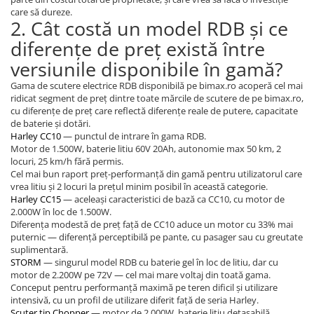
care să dureze.
2. Cât costă un model RDB și ce
diferențe de preț există între
versiunile disponibile în gamă?
Gama de scutere electrice RDB disponibilă pe bimax.ro acoperă cel mai
ridicat segment de preț dintre toate mărcile de scutere de pe bimax.ro,
cu diferențe de preț care reflectă diferențe reale de putere, capacitate
de baterie și dotări.
Harley CC10
— punctul de intrare în gama RDB.
Motor de 1.500W, baterie litiu 60V 20Ah, autonomie max 50 km, 2
locuri, 25 km/h fără permis.
Cel mai bun raport preț-performanță din gamă pentru utilizatorul care
vrea litiu și 2 locuri la prețul minim posibil în această categorie.
Harley CC15
— aceleași caracteristici de bază ca CC10, cu motor de
2.000W în loc de 1.500W.
Diferența modestă de preț față de CC10 aduce un motor cu 33% mai
puternic — diferență perceptibilă pe pante, cu pasager sau cu greutate
suplimentară.
STORM
— singurul model RDB cu baterie gel în loc de litiu, dar cu
motor de 2.200W pe 72V — cel mai mare voltaj din toată gama.
Conceput pentru performanță maximă pe teren dificil și utilizare
intensivă, cu un profil de utilizare diferit față de seria Harley.
Scuter tip Chopper
— motor de 2.000W, baterie litiu detașabilă,