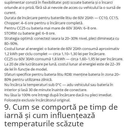
suplimentar constă în flexibilitate: poți scoate bateria și o încarci
oriunde ai o priză, fără să ai nevoie de acces cu vehiculul la o sursă de
curent.
Durata de încărcare pentru bateriile litiu de 60V 20Ah — CC10, CC15,
Chopper: 4–6 ore pentru o încărcare completă.
Pentru CC25 cu bateria mai mare de 60V 30Ah: 6–8 ore.
STORM cu baterie gel: 6–8 ore.
Strategia optimă: conectezi seara la 20–30% nivel, pleci dimineața cu
80–90%.
Costul lunar al energiei: o baterie de 60V 20Ah consumă aproximativ
1,2 kWh per ciclu complet — circa 1,10–1,30 lei per încărcare.
CC25 cu 60V 30Ah consumă 1,8 kWh — circa 1,60–1,95 lei per încărcare.
La 20 de zile lucrătoare pe lună, costul lunar al energiei este de 22–39
de lei în funcție de model.
Sfaturi specifice pentru bateria litiu RDB: menține bateria în zona 20–
80% pentru utilizarea zilnică.
Nu încărca la temperaturi sub 0°C — adu vehiculul sau bateria în
interior și lasă 30 de minute înainte de conectare.
Nu lăsa la 100% ore întregi după încărcare dacă nu pleci imediat.
Folosește exclusiv încărcătorul original.
9. Cum se comportă pe timp de
iarnă și cum influențează
temperaturile scăzute