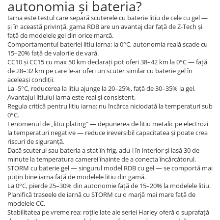
autonomia și bateria?
Iarna este testul care separă scuterele cu baterie litiu de cele cu gel —
și în această privință, gama RDB are un avantaj clar față de Z-Tech și
față de modelele gel din orice marcă.
Comportamentul bateriei litiu iarna: la 0°C, autonomia reală scade cu
15–20% față de valorile de vară.
CC10 și CC15 cu max 50 km declarați pot oferi 38–42 km la 0°C — față
de 28–32 km pe care le-ar oferi un scuter similar cu baterie gel în
aceleași condiții.
La -5°C, reducerea la litiu ajunge la 20–25%, față de 30–35% la gel.
Avantajul litiului iarna este real și consistent.
Regula critică pentru litiu iarna: nu încărca niciodată la temperaturi sub
0°C.
Fenomenul de „litiu plating" — depunerea de litiu metalic pe electrozi
la temperaturi negative — reduce ireversibil capacitatea și poate crea
riscuri de siguranță.
Dacă scuterul sau bateria a stat în frig, adu-l în interior și lasă 30 de
minute la temperatura camerei înainte de a conecta încărcătorul.
STORM cu baterie gel — singurul model RDB cu gel — se comportă mai
puțin bine iarna față de modelele litiu din gamă.
La 0°C, pierde 25–30% din autonomie față de 15–20% la modelele litiu.
Planifică traseele de iarnă cu STORM cu o marjă mai mare față de
modelele CC.
Stabilitatea pe vreme rea: roțile late ale seriei Harley oferă o suprafață