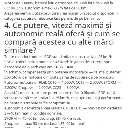
Motor de 3.000W, baterie litiu detașabilă de 30Ah față de 20Ah la
CC10/CC15, autonomie max 60 km față de 50 km.
Alegerea pentru utilizatorul care vrea maximul absolut disponibil în
categoria
scuterelor electrice fără permis
de pe bimax.ro.
4. Ce putere, viteză maximă și
autonomie reală oferă și cum se
compară acestea cu alte mărci
similare?
Toate cele cinci modele RDB sunt limitate constructiv la 25 km/h —
RDB nu oferă niciun model de 45 km/h în gama de scutere, spre
deosebire de Z-Tech care are
ZT-36 LUNA
.
În schimb, compensează prin puterea motoarelor — cel mai puternic
portofoliu de motoare din toată gama de scutere de pe bimax.ro.
Puterea motoarelor RDB: CC10 — 1.500W, CC15 — 2.000W, STORM —
2.200W, Chopper — 2.000W, CC25 — 3.000W.
Această concentrare spre putere mare reflectă filozofia RDB: dacă
viteza maximă este limitată la 25 km/h, cel puțin cuplul și performanța
pe pante nu trebuie să fie compromise.
Autonomia declarată și cea reală: CC10 și CC15 — max 50 km declarați,
37–40 km reali în condiții normale.
STORM — 45–60 km declarați, 33–45 km reali.
Chopper — max 50 km declarați, 37–40 km reali.