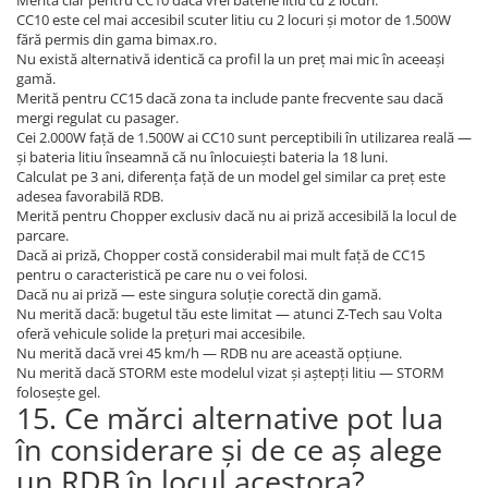
Merită clar pentru CC10 dacă vrei baterie litiu cu 2 locuri.
CC10 este cel mai accesibil scuter litiu cu 2 locuri și motor de 1.500W
fără permis din gama bimax.ro.
Nu există alternativă identică ca profil la un preț mai mic în aceeași
gamă.
Merită pentru CC15 dacă zona ta include pante frecvente sau dacă
mergi regulat cu pasager.
Cei 2.000W față de 1.500W ai CC10 sunt perceptibili în utilizarea reală —
și bateria litiu înseamnă că nu înlocuiești bateria la 18 luni.
Calculat pe 3 ani, diferența față de un model gel similar ca preț este
adesea favorabilă RDB.
Merită pentru Chopper exclusiv dacă nu ai priză accesibilă la locul de
parcare.
Dacă ai priză, Chopper costă considerabil mai mult față de CC15
pentru o caracteristică pe care nu o vei folosi.
Dacă nu ai priză — este singura soluție corectă din gamă.
Nu merită dacă: bugetul tău este limitat — atunci Z-Tech sau Volta
oferă vehicule solide la prețuri mai accesibile.
Nu merită dacă vrei 45 km/h — RDB nu are această opțiune.
Nu merită dacă STORM este modelul vizat și aștepți litiu — STORM
folosește gel.
15. Ce mărci alternative pot lua
în considerare și de ce aș alege
un RDB în locul acestora?