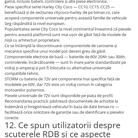
gamă, inclusiv baterii, controlere și alte piese electronice.
Piese specifice seriei Harley City Coco — CC10, CC15, CC25 —
beneficiază și de secțiunea citycoco-harley de pe bimax.ro, care
acoperă componente universale pentru această familie de vehicule
larg răspândită la nivel european.
Popularitatea seriei City Coco la nivel continental înseamnă că piesele
pentru această platformă sunt mai ușor de găsit față de modele de
nișă cu arhitecturi proprietare.
Ce se întâmplă la discontinuare: componentele de caroserie și
mecanice specifice unui model pot deveni greu de găsit.
Componentele electrice de bază — bateriile de 60V 20Ah sau 30Ah,
controlerele, încărcătoarele — sunt în mare parte standardizate pe
voltaj și amperaj și pot fi înlocuite cu alternative universale
compatibile tehnic.
STORM cu bateria de 72V are componente mai specifice față de
modelele pe 60V, dar 72V este un voltaj comun în categoria
motoarelor puternice.
Piesele universale de 72V sunt disponibile pe piața de profil.
Recomandarea practică: păstrează documentele de achiziție la
îndemână și înregistrează vehiculul în baza de date bimax.ro —
facilitează orice solicitare de garanție sau de identificare a pieselor
corecte.
12. Ce spun utilizatorii despre
scuterele RDB și ce aspecte