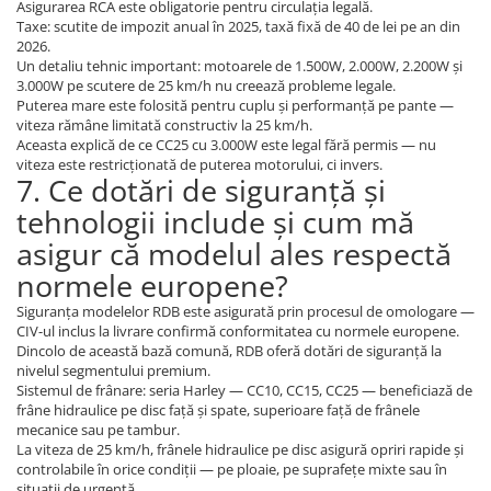
Asigurarea RCA este obligatorie pentru circulația legală.
Taxe: scutite de impozit anual în 2025, taxă fixă de 40 de lei pe an din
2026.
Un detaliu tehnic important: motoarele de 1.500W, 2.000W, 2.200W și
3.000W pe scutere de 25 km/h nu creează probleme legale.
Puterea mare este folosită pentru cuplu și performanță pe pante —
viteza rămâne limitată constructiv la 25 km/h.
Aceasta explică de ce CC25 cu 3.000W este legal fără permis — nu
viteza este restricționată de puterea motorului, ci invers.
7. Ce dotări de siguranță și
tehnologii include și cum mă
asigur că modelul ales respectă
normele europene?
Siguranța modelelor RDB este asigurată prin procesul de omologare —
CIV-ul inclus la livrare confirmă conformitatea cu normele europene.
Dincolo de această bază comună, RDB oferă dotări de siguranță la
nivelul segmentului premium.
Sistemul de frânare: seria Harley — CC10, CC15, CC25 — beneficiază de
frâne hidraulice pe disc față și spate, superioare față de frânele
mecanice sau pe tambur.
La viteza de 25 km/h, frânele hidraulice pe disc asigură opriri rapide și
controlabile în orice condiții — pe ploaie, pe suprafețe mixte sau în
situații de urgență.