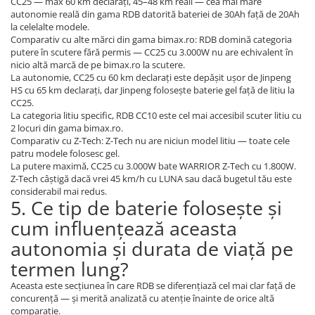
CC25 — max 60 km declarați, 45–48 km reali — cea mai mare
autonomie reală din gama RDB datorită bateriei de 30Ah față de 20Ah
la celelalte modele.
Comparativ cu alte mărci din gama bimax.ro: RDB domină categoria
putere în scutere fără permis — CC25 cu 3.000W nu are echivalent în
nicio altă marcă de pe bimax.ro la scutere.
La autonomie, CC25 cu 60 km declarați este depășit ușor de Jinpeng
HS cu 65 km declarați, dar Jinpeng folosește baterie gel față de litiu la
CC25.
La categoria litiu specific, RDB CC10 este cel mai accesibil scuter litiu cu
2 locuri din gama bimax.ro.
Comparativ cu Z-Tech: Z-Tech nu are niciun model litiu — toate cele
patru modele folosesc gel.
La putere maximă, CC25 cu 3.000W bate WARRIOR Z-Tech cu 1.800W.
Z-Tech câștigă dacă vrei 45 km/h cu LUNA sau dacă bugetul tău este
considerabil mai redus.
5. Ce tip de baterie folosește și
cum influențează aceasta
autonomia și durata de viață pe
termen lung?
Aceasta este secțiunea în care RDB se diferențiază cel mai clar față de
concurență — și merită analizată cu atenție înainte de orice altă
comparație.