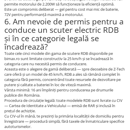
permite motorului de 2.200W să funcționeze la eficiență optimă.
Este un compromis deliberat — gel pentru cost mai mic de baterie,
72V pentru performanță maximă a motorului.
6. Am nevoie de permis pentru a
conduce un scuter electric RDB
și în ce categorie legală se
încadrează?
Toate cele cinci modele din gama de scutere RDB disponibile pe
bimax.ro sunt limitate constructiv la 25 km/h și se încadrează în
categoria care nu necesită permis de conducere.
Aceasta este o alegere de gamă deliberată — spre deosebire de Z-Tech
care oferă și un model de 45 km/h, RDB a ales să rămână complet în
categoria fără permis, concentrând toate resursele de dezvoltare pe
putere și calitate a bateriei în loc de viteză maximă.
Vârsta minimă: 16 ani împliniți pentru conducerea pe drumurile
publice din România.
Procedura de circulație legală: toate modelele RDB sunt livrate cu CIV
— Cartea de Identitate a Vehiculului — emisă de RAR și inclusă în
prețul de achiziție.
Cu CIV-ul în mână, te prezinți la primăria localității de domiciliu pentru
înregistrare — procedură simplă, fără taxele de înmatriculare specifice
autoturismelor.