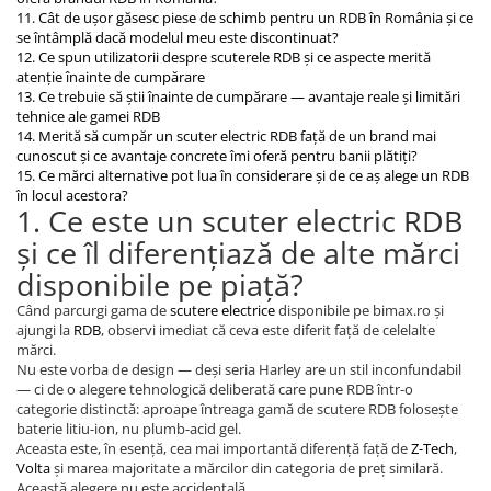
11. Cât de ușor găsesc piese de schimb pentru un RDB în România și ce
se întâmplă dacă modelul meu este discontinuat?
12. Ce spun utilizatorii despre scuterele RDB și ce aspecte merită
atenție înainte de cumpărare
13. Ce trebuie să știi înainte de cumpărare — avantaje reale și limitări
tehnice ale gamei RDB
14. Merită să cumpăr un scuter electric RDB față de un brand mai
cunoscut și ce avantaje concrete îmi oferă pentru banii plătiți?
15. Ce mărci alternative pot lua în considerare și de ce aș alege un RDB
în locul acestora?
1. Ce este un scuter electric RDB
și ce îl diferențiază de alte mărci
disponibile pe piață?
Când parcurgi gama de
scutere electrice
disponibile pe bimax.ro și
ajungi la
RDB
, observi imediat că ceva este diferit față de celelalte
mărci.
Nu este vorba de design — deși seria Harley are un stil inconfundabil
— ci de o alegere tehnologică deliberată care pune RDB într-o
categorie distinctă: aproape întreaga gamă de scutere RDB folosește
baterie litiu-ion, nu plumb-acid gel.
Aceasta este, în esență, cea mai importantă diferență față de
Z-Tech
,
Volta
și marea majoritate a mărcilor din categoria de preț similară.
Această alegere nu este accidentală.