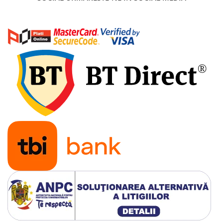
25 km/h
45 km/h
50 km/h
Chopper
Harley
⬇ MARCI
➔ Geeli
➔ RDB
➔ Volta
➔ Z-Tech
➔ Kuba
PIESE DE SCHIMB
Acceleratii
Baterii
Baterii 48V
Baterii 60V