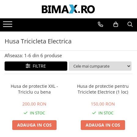
Toate Produsele
Triciclete Electrice
Husa Tricicleta Electrica
⬇ TIPURI
➔ Cu 1 Loc
Afiseaza:
1-
6
din
6
produse
➔ Cu 2 Locuri
FILTRE
➔ Acoperita
➔ Adulti - Fara permis
➔ Adulti - 2 Locuri
Husa de protectie XXL -
Husa de protectie pentru
➔ Adulti - cu Cabina
Triciclu cu bena
Triciclete Electrice (1 loc)
➔ Cu 3 Roti
200,00 RON
150,00 RON
➔ Cu Cabina
IN STOC
IN STOC
➔ Cu Cabina fara Permis
➔ Cu Cabina Inchisa
ADAUGA IN COS
ADAUGA IN COS
➔ Cu Remorca