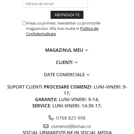
ACCESORII
Huse
Toate accesoriile la Triciclete
Vreau sa primesc newsletter cu promotiile
Masini Electrice
magazinului. Afla mai multe in
Politica de
Confidentialitate
Masina Electrica RDB
Masina Electrica Arora
MAGAZINUL MEU
Masina Electrica 25 km/h
CLIENTI
Masina Electrica 2 Locuri fara
Permis
DATE COMERCIALE
Scutere Electrice
⬇ TIPURI
SUPORT CLIENTI
PROCESARE COMENZI
: LUNI-VINERI: 9-
17;
Cu 2 Roti
GARANȚII
: LUNI-VINERI: 9-14;
Cu 3 Roti
SERVICE
: LUNI-VINERI: 14:30-17;
Cu 3 Roti fara Permis
0768 825 998
Cu 4 Roti
Cu Pedale
comenzi@bimax.ro
SOCIAL
URMARESTE-NE IN SOCIAL MEDIA
Fara Permis