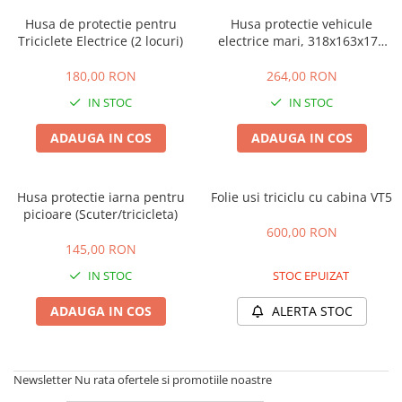
➔ Cu Remorca Fara Permis
Husa de protectie pentru
Husa protectie vehicule
➔ Cu Volan
Triciclete Electrice (2 locuri)
electrice mari, 318x163x178
➔ Fara Permis
cm 420D
➔ 4000W
180,00 RON
264,00 RON
⬇ MARCI
IN STOC
IN STOC
➔ Volta
ADAUGA IN COS
ADAUGA IN COS
➔ Kuba
➔ Jinpeng/AMR
➔ RDB
Husa protectie iarna pentru
Folie usi triciclu cu cabina VT5
picioare (Scuter/tricicleta)
➔ Ruris
600,00 RON
➔ Arora
145,00 RON
PIESE DE SCHIMB
IN STOC
STOC EPUIZAT
Baterii
ADAUGA IN COS
ALERTA STOC
Camere
Cauciucuri
Controllere
Newsletter
Nu rata ofertele si promotiile noastre
Incarcatoare