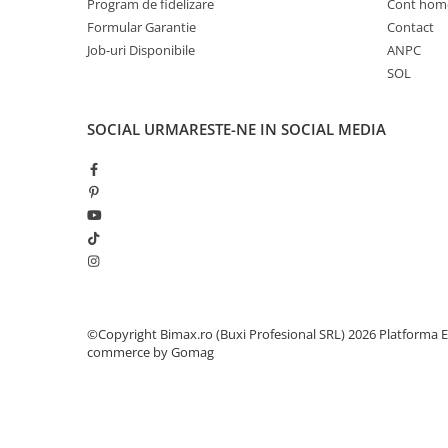
Camere
Program de fidelizare
Cont hom
Formular Garantie
Contact
Cauciucuri
Job-uri Disponibile
ANPC
Controllere
SOL
Incarcatoare
Biciclete Electrice
SOCIAL
URMARESTE-NE IN SOCIAL MEDIA
⬇ TIPURI
Barbati
Dama
Ieftine
Pliabila
Tip Scuter
⬇ MARCI
Kuba
©Copyright Bimax.ro (Buxi Profesional SRL) 2026
Platforma E
Ztech
commerce by Gomag
PIESE DE SCHIMB
Acceleratii
Acumulatori