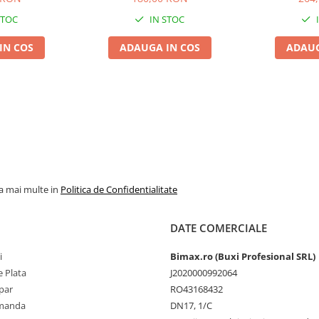
STOC
IN STOC
IN COS
ADAUGA IN COS
ADAUG
la mai multe in
Politica de Confidentialitate
DATE COMERCIALE
i
Bimax.ro (Buxi Profesional SRL)
 Plata
J2020000992064
par
RO43168432
omanda
DN17, 1/C