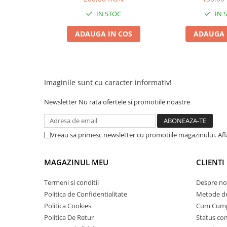
25 km/h
IN STOC
IN 
45 km/h
ADAUGA IN COS
ADAUGA 
50 km/h
Chopper
Harley
⬇ MARCI
Imaginile sunt cu caracter informativ!
➔ Geeli
Newsletter
Nu rata ofertele si promotiile noastre
➔ RDB
➔ Volta
➔ Z-Tech
Vreau sa primesc newsletter cu promotiile magazinului. Af
➔ Kuba
PIESE DE SCHIMB
MAGAZINUL MEU
CLIENTI
Acceleratii
Termeni si conditii
Despre no
Baterii
Politica de Confidentialitate
Metode de
Baterii 48V
Politica Cookies
Cum Cum
Baterii 60V
Politica De Retur
Status c