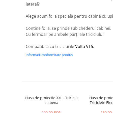
ACCESORII
lateral?
Huse
Alege acum folia specială pentru cabină cu uș
Toate accesoriile la Triciclete
Masini Electrice
Conține folia, se prinde sub chederul cabinei.
Masina Electrica RDB
Cu fermoar pe ambele părți ale triciclului.
Masina Electrica Arora
Masina Electrica 25 km/h
Compatibilă cu triciclurile
Volta VT5
.
Masina Electrica 2 Locuri fara
Informatii conformitate produs
Permis
Scutere Electrice
⬇ TIPURI
Cu 2 Roti
Cu 3 Roti
Cu 3 Roti fara Permis
Husa de protectie XXL - Triciclu
Husa de prote
Cu 4 Roti
cu bena
Triciclete Elec
Cu Pedale
200,00 RON
150,00
Fara Permis