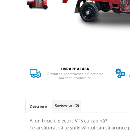
➔ Cu Remorca Fara Permis
➔ Cu Volan
➔ Fara Permis
➔ 4000W
⬇ MARCI
➔ Volta
➔ Kuba
➔ Jinpeng/AMR
➔ RDB
LIVRARE ACASĂ
➔ Ruris
Gratuit sau contracost în funcție de
➔ Arora
mărimea produselor.
PIESE DE SCHIMB
Baterii
Camere
Review-uri
(0)
Descriere
Cauciucuri
Controllere
Ai un triciclu electric VT5 cu cabină?
Incarcatoare
Te-ai săturat să te sufle vântul sau să arunce 