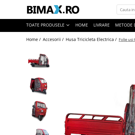
Toate Produsele
TOATE PRODUSELE
HOME
LIVRARE
METODE 
Triciclete Electrice
Home /
Accesorii /
Husa Tricicleta Electrica /
Folie usi
⬇ TIPURI
➔ Cu 1 Loc
➔ Cu 2 Locuri
➔ Acoperita
➔ Adulti - Fara permis
➔ Adulti - 2 Locuri
➔ Adulti - cu Cabina
➔ Cu 3 Roti
➔ Cu Cabina
➔ Cu Cabina fara Permis
➔ Cu Cabina Inchisa
➔ Cu Remorca