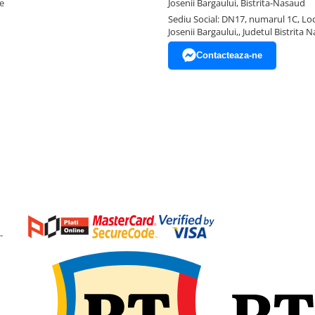
e
Josenii Bargaului, Bistrita-Nasaud
Sediu Social: DN17, numarul 1C, Loc
Josenii Bargaului,, Judetul Bistrita 
Contacteaza-ne
-