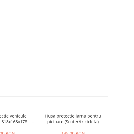
ctie vehicule
Husa protectie iarna pentru
i, 318x163x178 cm
picioare (Scuter/tricicleta)
420D
,00 RON
145,00 RON