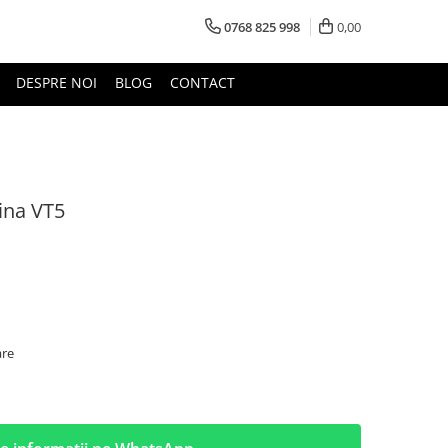
0768 825 998
0,00
DESPRE NOI
BLOG
CONTACT
bina VT5
are