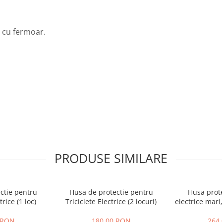
i cu fermoar.
PRODUSE SIMILARE
ctie pentru
Husa de protectie pentru
Husa prote
trice (1 loc)
Triciclete Electrice (2 locuri)
electrice mar
 RON
180,00 RON
264