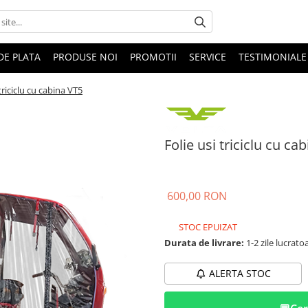
DE PLATA
PRODUSE NOI
PROMOTII
SERVICE
TESTIMONIALE
 triciclu cu cabina VT5
Folie usi triciclu cu ca
600,00 RON
STOC EPUIZAT
Durata de livrare:
1-2 zile lucrato
ALERTA STOC