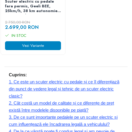
Scuter electric cu pedale
fara permis, Geeli BEE,
25km/h, 38 km autonomie
max, Omologat
2.750,00 RON
2.699,00 RON
IN STOC
Vezi Variante
Cuprins:
1. Ce este un scuter electric cu pedale și ce îl diferențiază
din punct de vedere legal și tehnic de un scuter electric
clasic?
2. Cât costă un model de calitate și ce diferențe de preț
există între modelele disponibile pe piață?
3. De ce sunt importante pedalele pe un scuter electric și
cum influențează ele încadrarea legală a vehiculului?
4. De la ce vârstă poate fi condus legal și am nevoie de