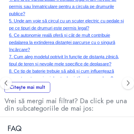
permis sau înmatriculare pentru a circula pe drumurile
publice?
5. Unde am voie să circul cu un scuter electric cu pedale și
pe ce tipuri de drumuri este permis legal?
6. Ce autonomie reală oferă și cât de mult contribuie
pedalarea la extinderea distanței parcurse cu o singură
încărcare?
7. Cum aleg modelul potrivit în funcție de distanța zilnică,
tipul de teren și nevoile mele specifice de deplasare?
8. Ce tip de baterie trebuie să aibă și cum influențează
aceasta autonomia și durata de viață pe termen lung?
9. Ce dotări de siguranță trebuie să aibă și cum mă asigur
Citește mai mult
că modelul ales respectă normele europene în vigoare?
Vrei să mergi mai filtrat? Da click pe una
10. Cum îl încarc corect, cât durează o încărcare completă
din subcategoriile de mai jos:
și cât mă costă energia electrică consumată lunar?
11. Cum se comportă pe timp de iarnă și cum influențează
temperaturile scăzute autonomia și durata de viață a
FAQ
bateriei?