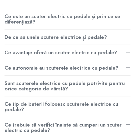
12. Cât mă costă întreținerea anuală și ce verificări
periodice trebuie să fac pentru a îl menține în parametri
Ce este un scuter electric cu pedale și prin ce se
optimi?
diferențiază?
13. Care este diferența dintre un scuter electric cu pedale și
o bicicletă electrică și când este mai avantajos să aleg unul
De ce au unele scutere electrice și pedale?
sau celălalt?
14. Care sunt cele mai frecvente greșeli pe care le fac cei
Ce avantaje oferă un scuter electric cu pedale?
care achiziționează acest tip de vehicul pentru prima oară
și cum le evit?
Ce autonomie au scuterele electrice cu pedale?
15. Ce mărci sau modele sunt recomandate și cum
diferențiază prețul un model de calitate de unul inferior?
Sunt scuterele electrice cu pedale potrivite pentru
orice categorie de vârstă?
Ce este un scuter electric cu pedale
și ce îl diferențiază din punct de
Ce tip de baterii folosesc scuterele electrice cu
vedere legal și tehnic de un scuter
pedale?
electric clasic?
Ce trebuie să verifici înainte să cumperi un scuter
electric cu pedale?