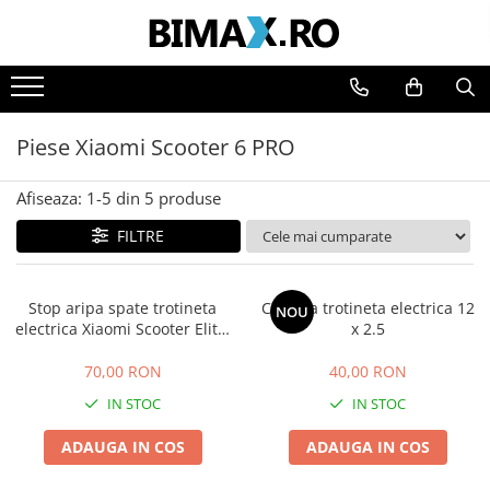
Toate Produsele
Triciclete Electrice
Piese Xiaomi Scooter 6 PRO
⬇ TIPURI
➔ Cu 1 Loc
Afiseaza:
1-
5
din
5
produse
➔ Cu 2 Locuri
FILTRE
➔ Acoperita
➔ Adulti - Fara permis
➔ Adulti - 2 Locuri
Stop aripa spate trotineta
Camera trotineta electrica 12
NOU
➔ Adulti - cu Cabina
electrica Xiaomi Scooter Elite,
x 2.5
Scooter 6 pro
➔ Cu 3 Roti
70,00 RON
40,00 RON
➔ Cu Cabina
IN STOC
IN STOC
➔ Cu Cabina fara Permis
➔ Cu Cabina Inchisa
ADAUGA IN COS
ADAUGA IN COS
➔ Cu Remorca