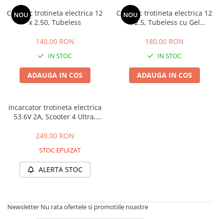
➔ Cu Remorca Fara Permis
Cauciuc trotineta electrica 12
Cauciuc trotineta electrica 12
➔ Cu Volan
NOU
NOU
x 2.50, Tubeless
x 2.5, Tubeless cu Gel
➔ Fara Permis
Antipana
➔ 4000W
140,00 RON
180,00 RON
⬇ MARCI
IN STOC
IN STOC
➔ Volta
ADAUGA IN COS
ADAUGA IN COS
➔ Kuba
➔ Jinpeng/AMR
➔ RDB
Incarcator trotineta electrica
53.6V 2A, Scooter 4 Ultra,
➔ Ruris
Scooter 4 PRO, Scooter 5, 5
➔ Arora
PRO
249,00 RON
PIESE DE SCHIMB
STOC EPUIZAT
Baterii
ALERTA STOC
Camere
Cauciucuri
Controllere
Newsletter
Nu rata ofertele si promotiile noastre
Incarcatoare