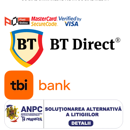
25 km/h
45 km/h
50 km/h
Chopper
Harley
⬇ MARCI
➔ Geeli
➔ RDB
➔ Volta
➔ Z-Tech
➔ Kuba
PIESE DE SCHIMB
Acceleratii
Baterii
Baterii 48V
Baterii 60V