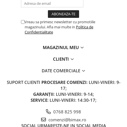
ACCESORII
Huse
Toate accesoriile la Triciclete
Vreau sa primesc newsletter cu promotiile
Masini Electrice
magazinului. Afla mai multe in
Politica de
Confidentialitate
Masina Electrica RDB
Masina Electrica Arora
MAGAZINUL MEU
Masina Electrica 25 km/h
CLIENTI
Masina Electrica 2 Locuri fara
Permis
DATE COMERCIALE
Scutere Electrice
⬇ TIPURI
SUPORT CLIENTI
PROCESARE COMENZI
: LUNI-VINERI: 9-
17;
Cu 2 Roti
GARANȚII
: LUNI-VINERI: 9-14;
Cu 3 Roti
SERVICE
: LUNI-VINERI: 14:30-17;
Cu 3 Roti fara Permis
0768 825 998
Cu 4 Roti
Cu Pedale
comenzi@bimax.ro
SOCIAL
URMARESTE-NE IN SOCIAL MEDIA
Fara Permis