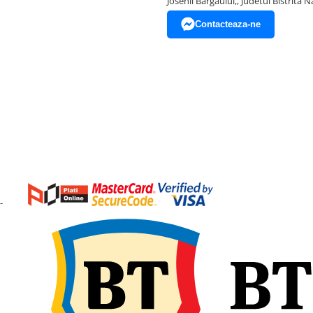
Josenii Bargaului,, Judetul Bistrita 
Contacteaza-ne
-