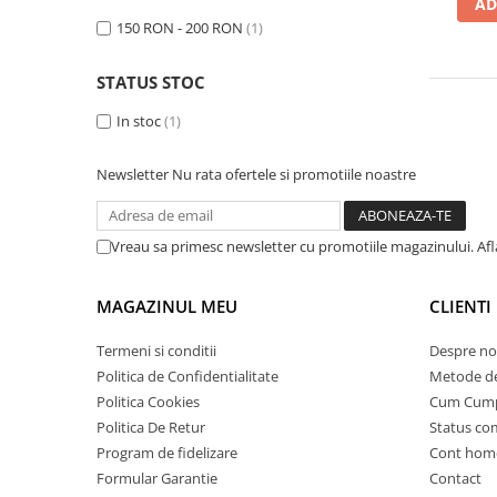
➔ Cu Remorca Fara Permis
AD
150 RON - 200 RON
(1)
➔ Cu Volan
➔ Fara Permis
STATUS STOC
➔ 4000W
⬇ MARCI
In stoc
(1)
➔ Volta
Newsletter
Nu rata ofertele si promotiile noastre
➔ Kuba
➔ Jinpeng/AMR
➔ RDB
Vreau sa primesc newsletter cu promotiile magazinului. Af
➔ Ruris
➔ Arora
MAGAZINUL MEU
CLIENTI
PIESE DE SCHIMB
Termeni si conditii
Despre no
Baterii
Politica de Confidentialitate
Metode de
Camere
Politica Cookies
Cum Cum
Cauciucuri
Politica De Retur
Status c
Controllere
Program de fidelizare
Cont hom
Incarcatoare
Formular Garantie
Contact