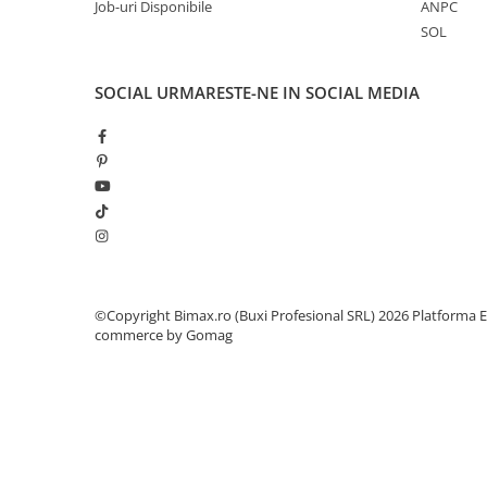
ACCESORII
Job-uri Disponibile
ANPC
SOL
Huse
Toate accesoriile la Triciclete
SOCIAL
URMARESTE-NE IN SOCIAL MEDIA
Masini Electrice
Masina Electrica RDB
Masina Electrica Arora
Masina Electrica 25 km/h
Masina Electrica 2 Locuri fara
Permis
Scutere Electrice
⬇ TIPURI
©Copyright Bimax.ro (Buxi Profesional SRL) 2026
Platforma E
commerce by Gomag
Cu 2 Roti
Cu 3 Roti
Cu 3 Roti fara Permis
Cu 4 Roti
Cu Pedale
Fara Permis