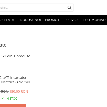
DE PLATA
PRODUSE NOI
PROMOTII
SERVICE
TESTIMONIALE
late
1-
1
din
1
produse
GILAT] Incarcator
 electrica (Acid/Gel)
6V 2A ROUND
0 RON
150,00 RON
IN STOC