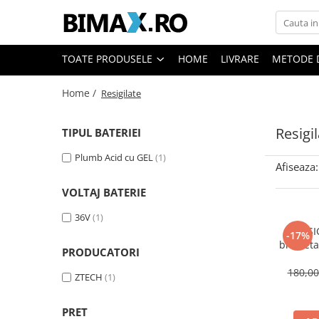
Toate Produsele
TOATE PRODUSELE
HOME
LIVRARE
METODE 
Triciclete Electrice
Home /
Resigilate
⬇ TIPURI
➔ Cu 1 Loc
Resigi
TIPUL BATERIEI
➔ Cu 2 Locuri
➔ Acoperita
Plumb Acid cu GEL
(1)
Afiseaza:
➔ Adulti - Fara permis
➔ Adulti - 2 Locuri
VOLTAJ BATERIE
➔ Adulti - cu Cabina
36V
(1)
➔ Cu 3 Roti
[RESI
-17%
bicicleta
➔ Cu Cabina
PRODUCATORI
3
➔ Cu Cabina fara Permis
180,0
ZTECH
(1)
➔ Cu Cabina Inchisa
➔ Cu Remorca
PRET