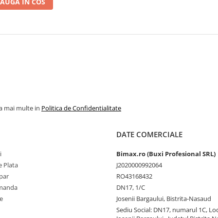
AUGA IN COS
la mai multe in
Politica de Confidentialitate
DATE COMERCIALE
i
Bimax.ro (Buxi Profesional SRL)
 Plata
J2020000992064
par
RO43168432
omanda
DN17, 1/C
e
Josenii Bargaului, Bistrita-Nasaud
Sediu Social: DN17, numarul 1C, Loc