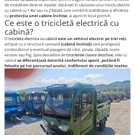
Camere
de mobilitate diverse. Așadar, dacă ești în căutarea unui triciclu electric
Cauciucuri
cu cabină cu
1 loc
sau cu
2 locuri
, care combină stabilitatea și eficiența
cu
protecția unei cabine închise
, ai ajuns în locul potrivit.
Controllere
Ce este o tricicletă electrică cu
Incarcatoare
cabină?
Biciclete Electrice
O
tricicleta electrica cu cabină
este un vehicul electric pe trei roți
,
⬇ TIPURI
echipat cu o structură carosată
(cabină închisă)
care protejează
Barbati
conducătorul și eventual pasagerii de vânt, ploaie, zăpadă, soare
excesiv sau frig. Spre deosebire de
tricicletele clasice deschise
, cele cu
Dama
cabină
se diferențiază datorită confortului sporit, putând fi
Ieftine
folosite pe tot parcursul anului, indiferent de condițiile meteo.
Pliabila
Tip Scuter
⬇ MARCI
Kuba
Ztech
PIESE DE SCHIMB
Acceleratii
Acumulatori