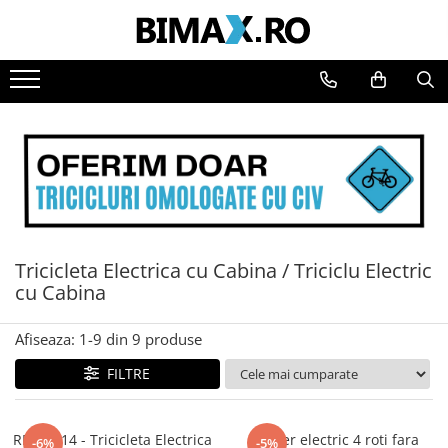
Toate Produsele
Triciclete Electrice
⬇ TIPURI
➔ Cu 1 Loc
➔ Cu 2 Locuri
➔ Acoperita
➔ Adulti - Fara permis
Tricicleta Electrica cu Cabina / Triciclu Electric
➔ Adulti - 2 Locuri
cu Cabina
➔ Adulti - cu Cabina
➔ Cu 3 Roti
Afiseaza:
1-
9
din
9
produse
➔ Cu Cabina
➔ Cu Cabina fara Permis
FILTRE
➔ Cu Cabina Inchisa
➔ Cu Remorca
RDB T414 - Tricicleta Electrica
Scuter electric 4 roti fara
-6%
-5%