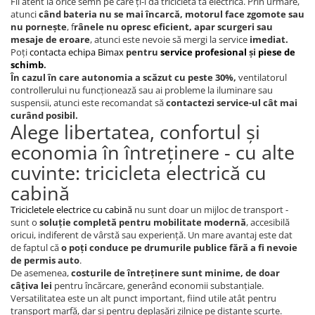
Fii atent la orice semn pe care ți-l dă tricicleta ta electrică. Prin urmare,
atunci
când bateria nu se mai încarcă, motorul face zgomote sau
nu pornește
, f
rânele nu opresc eficient, apar scurgeri sau
mesaje de eroare
, atunci este nevoie să mergi la service
imediat.
Poți
contacta echipa Bimax
pentru
service profesional
și
piese de
schimb
.
În cazul în care autonomia a scăzut cu peste 30%,
ventilatorul
controllerului nu funcționează sau ai probleme la iluminare sau
suspensii, atunci este recomandat să
contactezi service-ul cât mai
curând posibil.
Alege libertatea, confortul și
economia în întreținere - cu alte
cuvinte: tricicleta electrică cu
cabină
Tricicletele electrice cu cabină
nu sunt doar un mijloc de transport -
sunt o
soluție completă pentru mobilitate modernă
, accesibilă
oricui, indiferent de vârstă sau experiență. Un mare avantaj este dat
de faptul că
o poți conduce pe drumurile publice fără a fi nevoie
de permis auto
.
De asemenea,
costurile de întreținere sunt minime, de doar
câțiva lei
pentru încărcare, generând economii substanțiale.
Versatilitatea este un alt punct important, fiind utile atât pentru
transport marfă, dar și pentru deplasări zilnice pe distanțe scurte.