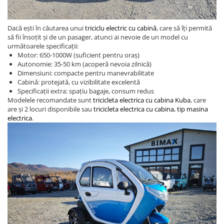
Acceleratii
Acumulatori
Dacă ești în căutarea unui
triciclu electric cu cabină
, care să îți permită
Anvelope si camere
să fii însoțit și de un pasager, atunci ai nevoie de un model cu
următoarele specificații:
Controllere
Motor: 650-1000W (suficient pentru oraș)
Autonomie: 35-50 km (acoperă nevoia zilnică)
Display / Bord
Dimensiuni: compacte pentru manevrabilitate
Motoare
Cabină: protejată, cu vizibilitate excelentă
Specificații extra: spațiu bagaje, consum redus
Piese grupate pe Producator
Modelele recomandate sunt
tricicleta electrica cu cabina Kuba
, care
are și 2 locuri disponibile sau
tricicleta electrica cu cabina, tip masina
Accesorii
electrica
.
Huse / Parbrize
Toamna-Iarna
Oglinzi
Antifurturi
Cosuri, Cutii, Scaune
Suport Telefoane
Pompe