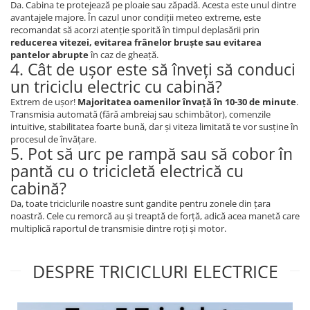
Da. Cabina te protejează pe ploaie sau zăpadă. Acesta este unul dintre
avantajele majore. În cazul unor condiții meteo extreme, este
recomandat să acorzi atenție sporită în timpul deplasării prin
reducerea vitezei, evitarea frânelor bruște sau evitarea
pantelor abrupte
în caz de gheață.
4. Cât de ușor este să înveți să conduci
un triciclu electric cu cabină?
Extrem de ușor!
Majoritatea oamenilor învață în 10-30 de minute
.
Transmisia automată (fără ambreiaj sau schimbător), comenzile
intuitive, stabilitatea foarte bună, dar și viteza limitată te vor susține în
procesul de învățare.
5. Pot să urc pe rampă sau să cobor în
pantă cu o tricicletă electrică cu
cabină?
Da, toate triciclurile noastre sunt gandite pentru zonele din țara
noastră. Cele cu remorcă au și treaptă de forță, adică acea manetă care
multiplică raportul de transmisie dintre roți și motor.
DESPRE TRICICLURI ELECTRICE