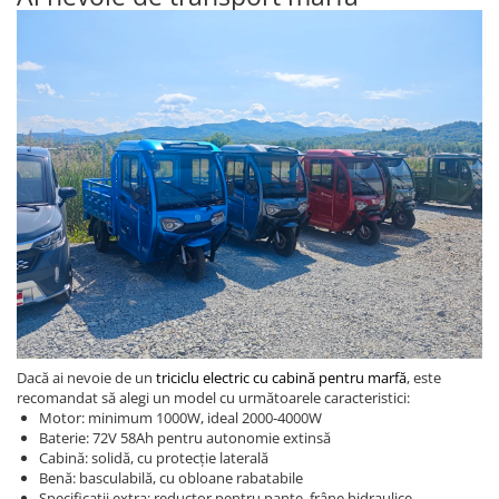
Piese Xiaomi Scooter 5 PLUS
Piese Xiaomi Scooter 5 PRO
Piese Xiaomi Scooter 5 MAX
Piese Xiaomi Scooter 6 PRO
Piese Xiaomi Scooter 6 MAX
Piese Xiaomi Scooter 6
Scooter 4 Lite
Accesorii Trotinete
Piese Segway/Ninebot
ES1, ES2, ES3
Ninebot Segway ZT3 PRO
Piese de Schimb
Senzori Pedelec
Dacă ai nevoie de un
triciclu electric cu cabină pentru marfă
, este
recomandat să alegi un model cu următoarele caracteristici:
Becuri
Motor: minimum 1000W, ideal 2000-4000W
Baterie: 72V 58Ah pentru autonomie extinsă
Piese Hoverboard
Cabină: solidă, cu protecție laterală
Piese masinute electrice copii
Benă: basculabilă, cu obloane rabatabile
Specificații extra: reductor pentru pante, frâne hidraulice