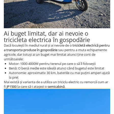
Diverse Electronice
Husa Tricicleta Electrica
Lumini Bicicleta
Aparatori Noroi Bicicleta
Ai buget limitat, dar ai nevoie o
Trolii Electrice
tricicleta electrica în gospodărie
Accesorii Triciclete Electrice
Dacă locuiești în mediul rural și ai nevoie de o
tricicletă electrică pentru
a transporta produse în gospodărie
sau pentru a muta echipamente
Casti Bike-Moto
agricole, dar totuși ai un buget mai limitat atunci ține cont de
următoarele:
Accesorii Trotinete
Motor: 1000-4000W pentru terenul pe care o să îl folosești
Produse Resigilate
Benă: O benă medie este ideală atunci când bugetul este limitat
Autonomie: aproximativ 30 km, bateriile cu mai puțini amperi ajută
BMS-uri
la preț
Scule si intretinere
Mai există și varianta de a utiliza un triciclu electric cu remorcă cum ar
fi
JP1500
la care să-i atașezi o
semicabină
.
Promotiile Lunii
Resigilate
Piese Triciclete Universale
Suspensii Triciclu Electric