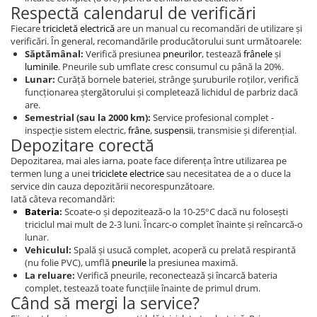
Acceleratie Scuter Electric
Respectă calendarul de verificări
Camera Scuter Electric
Fiecare
tricicletă electrică
are un manual cu recomandări de utilizare și
verificări. În general, recomandările producătorului sunt următoarele:
Roti, Ax
Săptămânal:
Verifică presiunea
pneurilor
, testează
frânele
și
luminile
. Pneurile sub umflate cresc consumul cu până la 20%.
Lunar:
Curăță bornele bateriei, strânge șuruburile roților, verifică
funcționarea ștergătorului și completează lichidul de parbriz dacă
are.
Semestrial (sau la 2000 km):
Service profesional complet -
inspecție sistem electric,
frâne
,
suspensii
, transmisie și diferențial.
Depozitare corectă
Depozitarea, mai ales iarna, poate face diferența între utilizarea pe
termen lung a unei
triciclete electrice
sau necesitatea de a o duce la
service din cauza depozitării necorespunzătoare.
Iată câteva recomandări:
Bateria
:
Scoate-o și depozitează-o la 10-25°C dacă nu folosești
triciclul mai mult de 2-3 luni. Încarc-o complet înainte și reîncarcă-o
lunar.
Vehiculul:
Spală și usucă complet, acoperă cu prelată respirantă
(nu folie PVC), umflă
pneurile
la presiunea maximă.
La reluare:
Verifică pneurile, reconectează și încarcă bateria
complet, testează toate funcțiile înainte de primul drum.
Când să mergi la service?