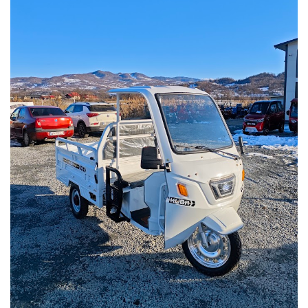
Oglinzi Triciclu Electric
Frână Triciclu Electric
Baterie Tricicleta Electrica
Ulei Diferential Triciclu Electric
Comenzi Ghidon Triciclu Electric
Incarcator Triciclu Electric
Camera Tricicleta Electrica
Cauciuc Tricicleta Electrica
Controller Tricicleta Electrica
Acceleratie Triciclu Electric
Lumini Tricicluri Electrice
Roti, Axe
Cauta piese după Marcă/Model
Piese de Schimb Z-TECH
Piese de schimb KUBA / RKS