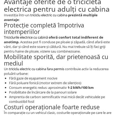
Avantaje oferite de o tricicleta
Cauciuc Trotineta Electrica
electrica pentru adulți cu cabina
Camera Trotineta Electrica
Investiția într-un
triciclu electric cu cabina
prezintă multiple
Incarcator Trotineta Electrica
avantaje
:
Protecție completă împotriva
Controller Trotineta Electrica
intemperiilor
Acceleratie Trotineta Electrica
Triciclurile electrice cu cabină
oferă confort total indiferent de
Display/Ecran Trotineta Electrica
anotimp.
Acestea pot fi conduse pe ploaie și zăpadă, când afară este
Motor Trotineta Electrica
vânt, dar și când este soare și căldură. Nu mai trebuie să îți faci griji
pentru haine de ploaie, viziere sau combinezoane.
Kit Frână Hidraulică
Mobilitate sporită, dar prietenoasă cu
Franare Trotineta Electrica
mediul
Aparatori Noroi Trotineta Electrica
Un
triciclu electric cu cabina fara permis
contribuie activ la reducerea
Electrice Diverse, Contacte,
poluării urbane:
Butoane
Fără gaze de eșapament nocive
Fără poluare fonică (motor extrem de silențios)
Lumini Trotinete Electrice
Consum energetic redus: aproximativ
1-2 kWh/100 km
Piese Kugoo
Posibilitate de încărcare de la panouri solare
Amprenta de carbon semnificativ mai mică decât vehiculele pe
Kukirin M4 MAX
combustibil fosil
Costuri operaționale foarte reduse
Kukirin S1 MAX 2025-2026
În comparație cu un vehicul clasic, costurile operaționale pe care le are
KuKirin G2