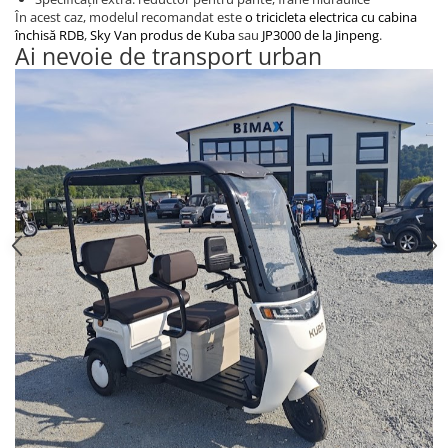
Franare
În acest caz, modelul recomandat este
o tricicleta electrica cu cabina
închisă RDB
,
Sky Van produs de Kuba
sau
JP3000 de la Jinpeng
.
Relee
Ai nevoie de transport urban
Pedale si accesorii
Mecanica
Conectori - Sigurante
Spite
Tranzistori Mosfet - Senzori
Invertor tensiune
Piese Trotineta Electrica - grupate
pe Brand
Piese tricicluri electrice univerale
Piese Trotinete Electrice
Universale
Piese Scutere Electrice universale
Incarcatoare