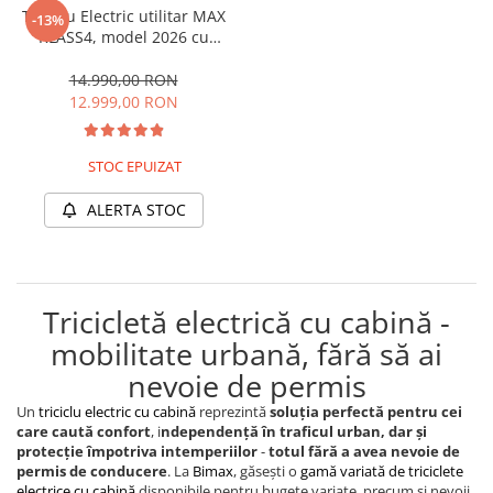
Triciclu Electric utilitar MAX
-13%
25 km/h
KLASS4, model 2026 cu
45 km/h
cabina, motor 4000W, Fara
Permis (viteza max 25km/h),
14.990,00 RON
50 km/h
Carte RAR inclusa
12.999,00 RON
Chopper
Harley
STOC EPUIZAT
⬇ MARCI
➔ Geeli
ALERTA STOC
➔ RDB
➔ Volta
➔ Z-Tech
Tricicletă electrică cu cabină -
➔ Kuba
mobilitate urbană, fără să ai
PIESE DE SCHIMB
nevoie de permis
Acceleratii
Baterii
Un
triciclu electric cu cabină
reprezintă
soluția perfectă pentru cei
care caută confort
, i
ndependență în traficul urban, dar și
Baterii 48V
protecție împotriva intemperiilor
-
totul fără a avea nevoie de
Baterii 60V
permis de conducere
. La
Bimax
, găsești o
gamă variată de triciclete
electrice cu cabină
disponibile pentru bugete variate, precum și nevoii