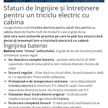
Piese de schimb Tornado
Sfaturi de îngrijire și întreținere
Piese de schimb Volta
pentru un triciclu electric cu
Piese de schimb scutere City Coco
cabina
(Harley)
Longevitatea unei
triciclete electrice pentru adulti fara permis cu
Piese de schimb Electroride /
cabina
depinde foarte mult de modul în care ai grijă de ea.
OUDIE
Iată care sunt acțiunile practice pe care le poți lua atunci când
decizi să investești într-o tricicletă electrică cu cabină:
Piese de Schimb RDB
Îngrijirea bateriei
Bateria
este “inima” vehiculului.
Ai grijă de ea cât mai bine posibil.
Piese de Schimb Jinpeng
Urmărește aceste reguli:
Piese de schimb Arora
Nu descărca complet bateria
- oprește vehiculul la 20-30%
capacitate. Descărcarea până la zero reduce dramatic durata de
Piese scutere universale
viață.
Senzori, intrerupatoare, electrice
Încarcă regulat
- Chiar dacă nu circuli zilnic, încarcă bateria o dată
la 1-2 săptămâni. Previi astfel sulfatarea.
Baterie Scuter Electric
Protejează-o de temperaturi extreme
- Iarna depozitează
tricicleta electrică
la minimum 5°C (ideal în casă). Vara evită
Cauciuc Scuter Electric
expunerea directă la soare. Nu încărca niciodată sub 0°C.
Folosește doar încărcătorul original
- Încărcătoarele
Controller Scuter Electric
neadecvate pot distruge ireversibil
bateria
.
Incarcator Scuter Electric
Încărcare completă lunară
- O dată pe lună, lasă bateria să se
încarce complet (8 ore) pentru echilibrarea celulelor.