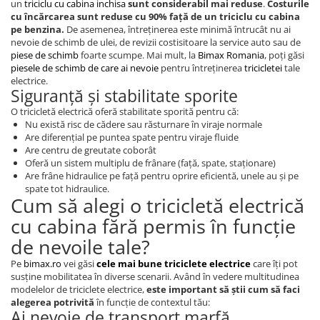
un
triciclu cu cabina inchisa
sunt considerabil mai reduse
.
Costurile
KuKirin G2 MASTER
cu încărcarea sunt reduse cu 90% față de un triciclu cu cabina
Kukirin G2 MAX
pe benzina.
De asemenea, întreținerea este minimă întrucât nu ai
nevoie de schimb de ulei, de revizii costisitoare la service auto sau de
KuKirin G2 PRO
piese de schimb
foarte scumpe. Mai mult, la
Bimax Romania
, poți găsi
KuKirin G3 PRO
piesele de schimb de care ai nevoie
pentru întreținerea
tricicletei
tale
electrice.
Kukirin G4 (2025)
Siguranță și stabilitate sporite
KuKirin S1 PRO
O tricicletă electrică oferă stabilitate sporită pentru că:
Kugoo S1
Nu există risc de cădere sau răsturnare în viraje normale
Are diferențial pe puntea spate pentru viraje fluide
Kugoo G2 Pro
Are centru de greutate coborât
Piese Xiaomi
Oferă un sistem multiplu de frânare (față, spate, staționare)
Are frâne hidraulice pe față pentru oprire eficientă, unele au și pe
Scooter 3 (Mi3)
spate tot hidraulice.
Cum să alegi o tricicletă electrică
Scooter 3 Lite (Mi3 Lite)
Scooter 4 PRO (Mi4 PRO)
cu cabina fără permis în funcție
Essential, M365, 1S
de nevoile tale?
PRO / PRO2
Pe
bimax.ro
vei găsi
cele mai bune triciclete electrice
care îți pot
Scooter 4 Ultra
susține mobilitatea în diverse scenarii. Având în vedere multitudinea
modelelor de triciclete electrice,
este important să știi cum să faci
Piese Xiaomi Scooter 5
alegerea potrivită
în funcție de contextul tău:
Piese Xiaomi Scooter Elite
Ai nevoie de transport marfă