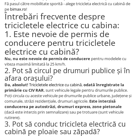
Fă pasul către mobilitate sporită - alege tricicleta electrică cu cabină de
pe
bimax.ro
!
Întrebări frecvente despre
tricicletele electrice cu cabina:
1. Este nevoie de permis de
conducere pentru tricicletele
electrice cu cabină?
Nu, nu este nevoie de permis de conducere
pentru modelele cu
viteza maximă limitată la 25 km/h.
2. Pot să circul pe drumuri publice și în
afara orașului?
Da, absolut!
Tricicletele electrice cu cabină
,
odată înregistrate la
primărie cu CIV RAR
, sunt vehicule legale pentru drumurile publice.
Poți circula cu aceste vehicule pe drumurile publice urbane, județene și
comunale, străzi rezidențiale, drumuri agricole.
Este interzisă
conducerea pe autostrăzi, drumuri express, zone pietonale
(dacă este interzis prin semnalizare) sau pe trotuare (sunt vehicule
rutirere).
3. Pot să conduc tricicleta electrică cu
cabină pe ploaie sau zăpadă?