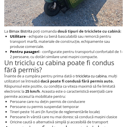
Acumulatori 24V
Acumulatori 36V
Acumulatori 48V
Cauciucuri
La
Bimax Bistrita
poți comanda
două tipuri de triciclete cu cabină:
Cauciucuri Fat Bike
Utilitare
- echipate cu benă basculabilă sau remorcă pentru
Camere
transport marfă, materiale de construcție, echipamente sau
produse comerciale.
Controllere
Pentru pasageri
- configurate pentru transportul confortabil de 1-
Display
2 persoane, cu dotări similare unei mașini compacte.
Un triciclu cu cabina poate fi condus
Incarcatoare 24V
fără permis?
Incarcatoare 36V
Înainte de a cumpăra pentru prima dată o
tricicleta cu cabina
, mulți
Incarcatoare 48V
utilizatori se întreabă
dacă poate fi condusă fără permis auto.
ACCESORII
Răspunsul este pozitiv, cu condiția ca viteza maximă să fie limitată
electronic la
25 km/h
. Aceasta este o caracteristică esențială care
Lumini
permite accesul la mobilitate pentru:
Kit Conversie
Persoane care nu dețin permis de conducere
Persoane cu permis suspendat temporar
Piese Trotinete Electrice
Tineri peste 16 ani (în funcție de reglementările locale)
PIESE UNIVERSALE
Persoane în vârstă care nu mai doresc să conducă mașini clasice
Oricine caută o alternativă simplă și accesibilă de transport
Baterie Trotineta Electrica