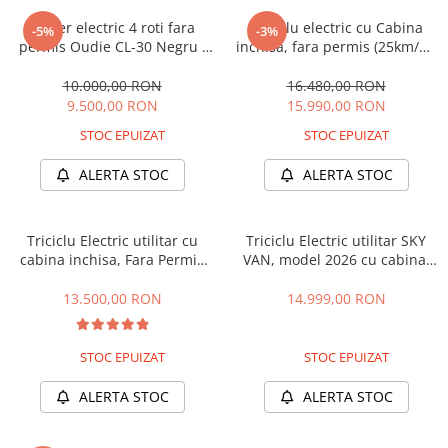
ACCESORII
Scuter electric 4 roti fara
Triciclu electric cu Cabina
-5%
-3%
Huse
permis Oudie CL-30 Negru ,
inchisa, fara permis (25km/h),
Toate accesoriile la Triciclete
motor 1000W, baterie 60V
JP3000, cu ghidon, bena
20Ah, viteza 25km/h,
basculabila, autonomie max
10.000,00 RON
16.480,00 RON
Masini Electrice
autonomie aprox 50km (Cu
42km, masa maxima 621kg,
9.500,00 RON
15.990,00 RON
Masina Electrica RDB
cabina)
Carte RAR (CIV) inclus
STOC EPUIZAT
STOC EPUIZAT
Masina Electrica Arora
ALERTA STOC
ALERTA STOC
Masina Electrica 25 km/h
Masina Electrica 2 Locuri fara
Permis
Triciclu Electric utilitar cu
Triciclu Electric utilitar SKY
Scutere Electrice
cabina inchisa, Fara Permis
VAN, model 2026 cu cabina,
(viteza max 25km/h), Kuba E-
motor 3000W, Fara Permis
⬇ TIPURI
Kamyonet cu volan,
(viteza max 25km/h), Carte
13.500,00 RON
14.999,00 RON
Cu 2 Roti
autonomie max 70km, 72V
RAR inclusa
58Amperi, Bena Basculabila,
Cu 3 Roti
Masa Maxima 676kg, Carte
STOC EPUIZAT
STOC EPUIZAT
Cu 3 Roti fara Permis
RAR inclusa
Cu 4 Roti
ALERTA STOC
ALERTA STOC
Cu Pedale
Fara Permis