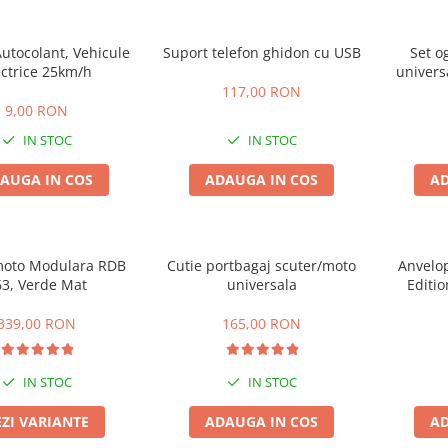
Autocolant, Vehicule
Suport telefon ghidon cu USB
Set og
ectrice 25km/h
univer
117,00 RON
9,00 RON
IN STOC
IN STOC
AUGA IN COS
ADAUGA IN COS
AD
moto Modulara RDB
Cutie portbagaj scuter/moto
Anvelop
63, Verde Mat
universala
Editi
339,00 RON
165,00 RON
IN STOC
IN STOC
EZI VARIANTE
ADAUGA IN COS
AD