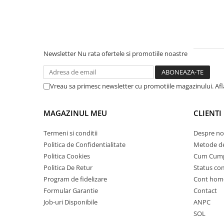
Camere
Cauciucuri
Controllere
Incarcatoare
Biciclete Electrice
Newsletter
Nu rata ofertele si promotiile noastre
⬇ TIPURI
Barbati
Vreau sa primesc newsletter cu promotiile magazinului. Af
Dama
Ieftine
MAGAZINUL MEU
CLIENTI
Pliabila
Termeni si conditii
Despre no
Tip Scuter
Politica de Confidentialitate
Metode de
⬇ MARCI
Politica Cookies
Cum Cum
Kuba
Politica De Retur
Status c
Ztech
Program de fidelizare
Cont hom
PIESE DE SCHIMB
Formular Garantie
Contact
Job-uri Disponibile
ANPC
Acceleratii
SOL
Acumulatori