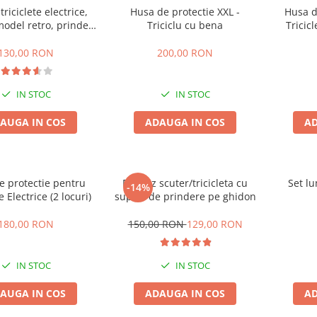
triciclete electrice,
Husa de protectie XXL -
Husa d
model retro, prindere
Triciclu cu bena
Tricicl
ghidon
130,00 RON
200,00 RON
IN STOC
IN STOC
AUGA IN COS
ADAUGA IN COS
AD
e protectie pentru
Parbriz scuter/tricicleta cu
Set lu
-14%
e Electrice (2 locuri)
suport de prindere pe ghidon
180,00 RON
150,00 RON
129,00 RON
IN STOC
IN STOC
AUGA IN COS
ADAUGA IN COS
AD