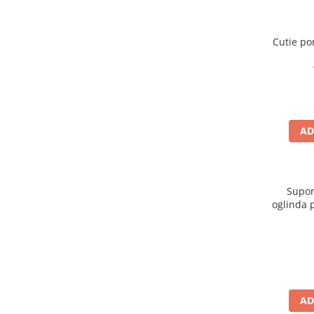
25 km/h
45 km/h
Cutie po
50 km/h
Chopper
Harley
⬇ MARCI
➔ Geeli
AD
➔ RDB
➔ Volta
➔ Z-Tech
Supor
➔ Kuba
oglinda 
PIESE DE SCHIMB
Acceleratii
Baterii
Baterii 48V
Baterii 60V
AD