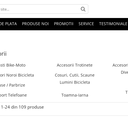
DE PLATA
PRODUSE NOI
PROMOTII
SERVICE
TESTIMONIALE
rii
sti Bike-Moto
Accesorii Trotinete
Accesori
Div
ori Noroi Bicicleta
Cosuri, Cutii, Scaune
Lumini Bicicleta
se / Parbrize
T
port Telefoane
Toamna-Iarna
1-
24
din
109
produse