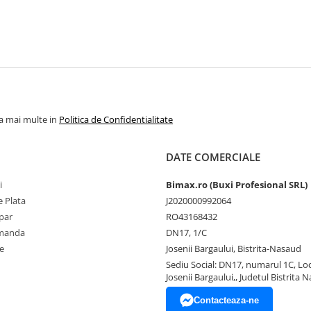
la mai multe in
Politica de Confidentialitate
DATE COMERCIALE
i
Bimax.ro (Buxi Profesional SRL)
 Plata
J2020000992064
par
RO43168432
omanda
DN17, 1/C
e
Josenii Bargaului, Bistrita-Nasaud
Sediu Social: DN17, numarul 1C, Loc
Josenii Bargaului,, Judetul Bistrita 
Contacteaza-ne