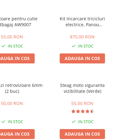
toare pentru cutie
Kit Incarcare tricicluri
rtbagaj AW9007
electrice, Panou
Solar+Incarcator Special,
300W max
55,00 RON
870,00 RON
IN STOC
IN STOC
AUGA IN COS
ADAUGA IN COS
nzi retrovizoare 6mm
Steag moto siguranta
(2 buc)
vizibilitate (Verde)
50,00 RON
55,00 RON
IN STOC
IN STOC
AUGA IN COS
ADAUGA IN COS