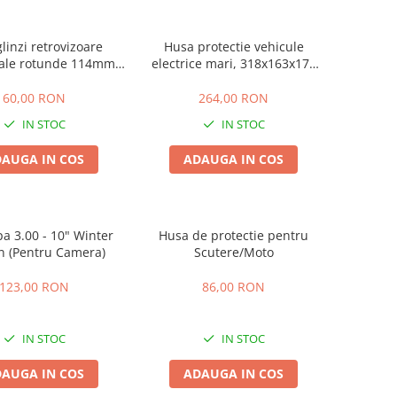
linzi retrovizoare
Husa protectie vehicule
sale rotunde 114mm
electrice mari, 318x163x178
(Filet M8)
cm 420D
60,00 RON
264,00 RON
IN STOC
IN STOC
AUGA IN COS
ADAUGA IN COS
a 3.00 - 10" Winter
Husa de protectie pentru
on (Pentru Camera)
Scutere/Moto
123,00 RON
86,00 RON
IN STOC
IN STOC
AUGA IN COS
ADAUGA IN COS