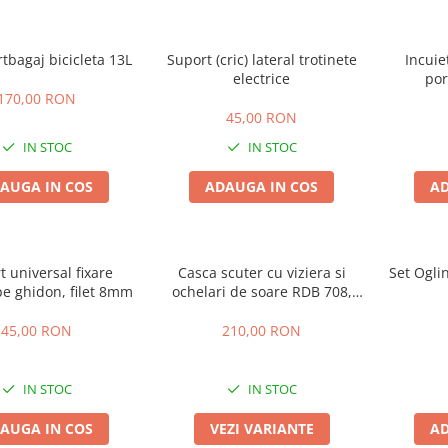
rtbagaj bicicleta 13L
Suport (cric) lateral trotinete
Incuie
electrice
po
170,00 RON
45,00 RON
IN STOC
IN STOC
AUGA IN COS
ADAUGA IN COS
AD
t universal fixare
Casca scuter cu viziera si
Set Ogli
pe ghidon, filet 8mm
ochelari de soare RDB 708,
Alb
45,00 RON
210,00 RON
IN STOC
IN STOC
AUGA IN COS
VEZI VARIANTE
AD