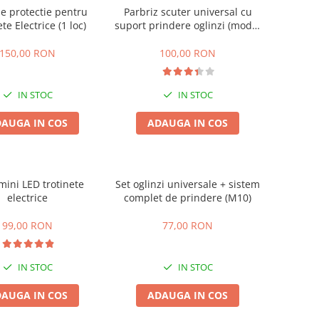
e protectie pentru
Parbriz scuter universal cu
ete Electrice (1 loc)
suport prindere oglinzi (model
nou)
150,00 RON
100,00 RON
IN STOC
IN STOC
AUGA IN COS
ADAUGA IN COS
mini LED trotinete
Set oglinzi universale + sistem
electrice
complet de prindere (M10)
99,00 RON
77,00 RON
IN STOC
IN STOC
AUGA IN COS
ADAUGA IN COS