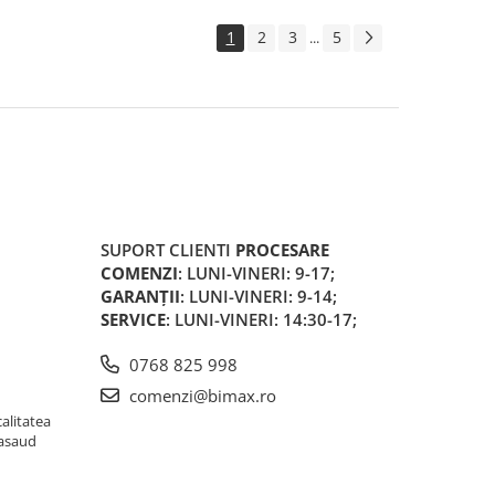
1
2
3
5
...
SUPORT CLIENTI
PROCESARE
COMENZI
: LUNI-VINERI: 9-17;
GARANȚII
: LUNI-VINERI: 9-14;
SERVICE
: LUNI-VINERI: 14:30-17;
0768 825 998
comenzi@bimax.ro
alitatea
Nasaud