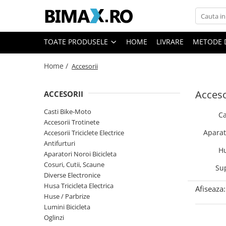
Toate Produsele
TOATE PRODUSELE
HOME
LIVRARE
METODE 
Triciclete Electrice
Home /
Accesorii
⬇ TIPURI
➔ Cu 1 Loc
Acceso
ACCESORII
➔ Cu 2 Locuri
➔ Acoperita
Casti Bike-Moto
Ca
➔ Adulti - Fara permis
Accesorii Trotinete
Aparat
Accesorii Triciclete Electrice
➔ Adulti - 2 Locuri
Antifurturi
➔ Adulti - cu Cabina
Hu
Aparatori Noroi Bicicleta
➔ Cu 3 Roti
Cosuri, Cutii, Scaune
Su
➔ Cu Cabina
Diverse Electronice
Husa Tricicleta Electrica
➔ Cu Cabina fara Permis
Afiseaza:
Huse / Parbrize
➔ Cu Cabina Inchisa
Lumini Bicicleta
➔ Cu Remorca
Oglinzi