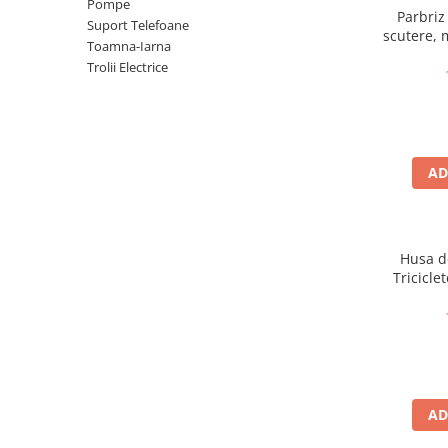
➔ Cu Remorca Fara Permis
Pompe
Parbriz 
Suport Telefoane
➔ Cu Volan
scutere, 
Toamna-Iarna
➔ Fara Permis
Trolii Electrice
➔ 4000W
⬇ MARCI
➔ Volta
➔ Kuba
AD
➔ Jinpeng/AMR
➔ RDB
➔ Ruris
Husa d
➔ Arora
Triciclet
PIESE DE SCHIMB
Baterii
Camere
Cauciucuri
Controllere
AD
Incarcatoare