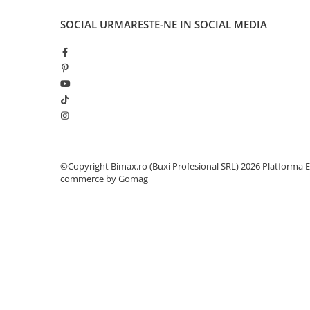
Acumulatori 24V
SOCIAL
URMARESTE-NE IN SOCIAL MEDIA
Acumulatori 36V
Acumulatori 48V
Cauciucuri
Cauciucuri Fat Bike
Camere
Controllere
Display
Incarcatoare 24V
©Copyright Bimax.ro (Buxi Profesional SRL) 2026
Platforma E
Incarcatoare 36V
commerce by Gomag
Incarcatoare 48V
ACCESORII
Lumini
Kit Conversie
Piese Trotinete Electrice
PIESE UNIVERSALE
Baterie Trotineta Electrica