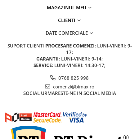
Huse
Essential, M365, 1S
MAGAZINUL MEU
Toate accesoriile la Triciclete
PRO / PRO2
CLIENTI
Scooter 4 Ultra
Piese Xiaomi Scooter 5
DATE COMERCIALE
Piese Xiaomi Scooter Elite
Piese Xiaomi Scooter 5 PLUS
SUPORT CLIENTI
PROCESARE COMENZI
: LUNI-VINERI: 9-
17;
Piese Xiaomi Scooter 5 PRO
GARANȚII
: LUNI-VINERI: 9-14;
Piese Xiaomi Scooter 5 MAX
SERVICE
: LUNI-VINERI: 14:30-17;
Piese Xiaomi Scooter 6 PRO
Piese Xiaomi Scooter 6 MAX
0768 825 998
Piese Xiaomi Scooter 6
comenzi@bimax.ro
SOCIAL
URMARESTE-NE IN SOCIAL MEDIA
Scooter 4 Lite
Accesorii Trotinete
Piese Segway/Ninebot
ES1, ES2, ES3
Ninebot Segway ZT3 PRO