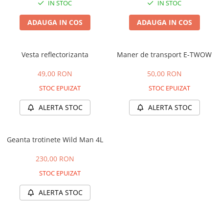
Camere
IN STOC
IN STOC
Cauciucuri
ADAUGA IN COS
ADAUGA IN COS
Controllere
Incarcatoare
Biciclete Electrice
Vesta reflectorizanta
Maner de transport E-TWOW
⬇ TIPURI
49,00 RON
50,00 RON
Barbati
STOC EPUIZAT
STOC EPUIZAT
Dama
Ieftine
ALERTA STOC
ALERTA STOC
Pliabila
Tip Scuter
Geanta trotinete Wild Man 4L
⬇ MARCI
Kuba
230,00 RON
Ztech
STOC EPUIZAT
PIESE DE SCHIMB
ALERTA STOC
Acceleratii
Acumulatori