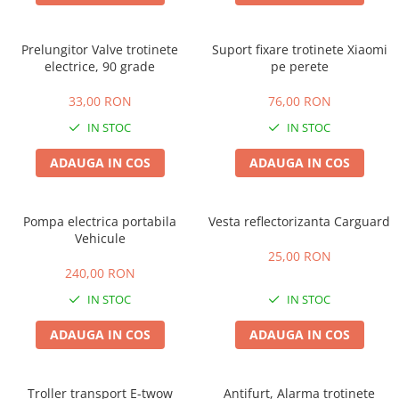
➔ Cu Remorca Fara Permis
➔ Cu Volan
➔ Fara Permis
Prelungitor Valve trotinete
Suport fixare trotinete Xiaomi
electrice, 90 grade
pe perete
➔ 4000W
⬇ MARCI
33,00 RON
76,00 RON
➔ Volta
IN STOC
IN STOC
➔ Kuba
ADAUGA IN COS
ADAUGA IN COS
➔ Jinpeng/AMR
➔ RDB
➔ Ruris
Pompa electrica portabila
Vesta reflectorizanta Carguard
➔ Arora
Vehicule
25,00 RON
PIESE DE SCHIMB
240,00 RON
Baterii
IN STOC
IN STOC
Camere
ADAUGA IN COS
ADAUGA IN COS
Cauciucuri
Controllere
Incarcatoare
Troller transport E-twow
Antifurt, Alarma trotinete