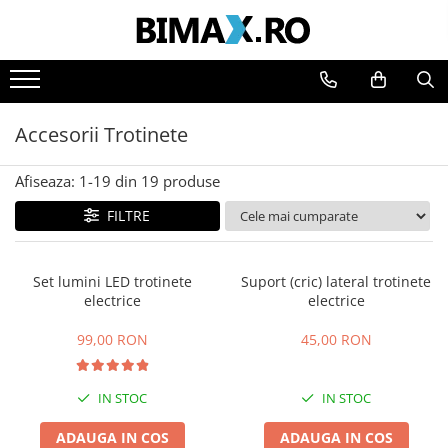
Toate Produsele
Triciclete Electrice
Accesorii Trotinete
⬇ TIPURI
➔ Cu 1 Loc
Afiseaza:
1-
19
din
19
produse
➔ Cu 2 Locuri
FILTRE
➔ Acoperita
➔ Adulti - Fara permis
➔ Adulti - 2 Locuri
Set lumini LED trotinete
Suport (cric) lateral trotinete
➔ Adulti - cu Cabina
electrice
electrice
➔ Cu 3 Roti
99,00 RON
45,00 RON
➔ Cu Cabina
➔ Cu Cabina fara Permis
➔ Cu Cabina Inchisa
IN STOC
IN STOC
➔ Cu Remorca
ADAUGA IN COS
ADAUGA IN COS