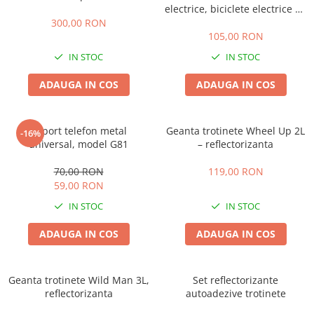
ACCESORII
electrice, biciclete electrice cu
display
300,00 RON
Huse
105,00 RON
Toate accesoriile la Triciclete
IN STOC
IN STOC
Masini Electrice
Masina Electrica RDB
ADAUGA IN COS
ADAUGA IN COS
Masina Electrica Arora
Masina Electrica 25 km/h
Suport telefon metal
Geanta trotinete Wheel Up 2L
-16%
universal, model G81
– reflectorizanta
Masina Electrica 2 Locuri fara
Permis
70,00 RON
119,00 RON
Scutere Electrice
59,00 RON
⬇ TIPURI
IN STOC
IN STOC
Cu 2 Roti
ADAUGA IN COS
ADAUGA IN COS
Cu 3 Roti
Cu 3 Roti fara Permis
Cu 4 Roti
Geanta trotinete Wild Man 3L,
Set reflectorizante
reflectorizanta
autoadezive trotinete
Cu Pedale
Fara Permis