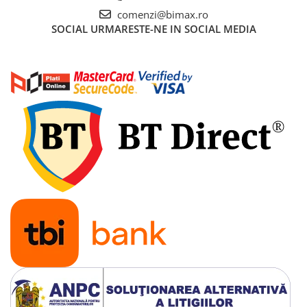
Cauciuc Trotineta Electrica
comenzi@bimax.ro
SOCIAL
URMARESTE-NE IN SOCIAL MEDIA
Camera Trotineta Electrica
Incarcator Trotineta Electrica
Controller Trotineta Electrica
Acceleratie Trotineta Electrica
Display/Ecran Trotineta Electrica
Motor Trotineta Electrica
Kit Frână Hidraulică
Franare Trotineta Electrica
Aparatori Noroi Trotineta Electrica
Electrice Diverse, Contacte,
Butoane
Lumini Trotinete Electrice
Piese Kugoo
Kukirin M4 MAX
Kukirin S1 MAX 2025-2026
KuKirin G2