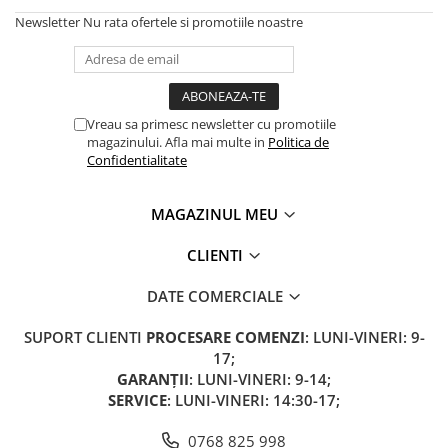
Acumulatori 24V
Newsletter
Nu rata ofertele si promotiile noastre
Acumulatori 36V
Acumulatori 48V
Cauciucuri
Cauciucuri Fat Bike
Vreau sa primesc newsletter cu promotiile
Camere
magazinului. Afla mai multe in
Politica de
Confidentialitate
Controllere
Display
MAGAZINUL MEU
Incarcatoare 24V
Incarcatoare 36V
CLIENTI
Incarcatoare 48V
DATE COMERCIALE
ACCESORII
Lumini
SUPORT CLIENTI
PROCESARE COMENZI
: LUNI-VINERI: 9-
Kit Conversie
17;
GARANȚII
: LUNI-VINERI: 9-14;
Piese Trotinete Electrice
SERVICE
: LUNI-VINERI: 14:30-17;
PIESE UNIVERSALE
0768 825 998
Baterie Trotineta Electrica