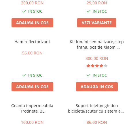
200,00 RON
29,00 RON
25 km/h
IN STOC
IN STOC
45 km/h
50 km/h
ADAUGA IN COS
VEZI VARIANTE
Chopper
Harley
Ham reflectorizant
Kit lumini semnalizare, stop
⬇ MARCI
frana, pozitie Xiaomi
M365/1S/Essential/Pro/Pro2/Mi
56,00 RON
➔ Geeli
300,00 RON
➔ RDB
➔ Volta
IN STOC
IN STOC
➔ Z-Tech
➔ Kuba
ADAUGA IN COS
ADAUGA IN COS
PIESE DE SCHIMB
Acceleratii
Geanta impermeabila
Suport telefon ghidon
Baterii
Trotinete, 3L
bicicleta/scuter cu sistem anti
Baterii 48V
vibratii
Baterii 60V
100,00 RON
86,00 RON