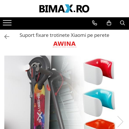
Toate Produsele
Triciclete Electrice
Suport fixare trotinete Xiaomi pe perete
⬇ TIPURI
➔ Cu 1 Loc
➔ Cu 2 Locuri
➔ Acoperita
➔ Adulti - Fara permis
➔ Adulti - 2 Locuri
➔ Adulti - cu Cabina
➔ Cu 3 Roti
➔ Cu Cabina
➔ Cu Cabina fara Permis
➔ Cu Cabina Inchisa
➔ Cu Remorca