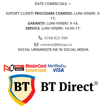
Acumulatori 24V
DATE COMERCIALE
Acumulatori 36V
SUPORT CLIENTI
PROCESARE COMENZI
: LUNI-VINERI: 9-
Acumulatori 48V
17;
Cauciucuri
GARANȚII
: LUNI-VINERI: 9-14;
Cauciucuri Fat Bike
SERVICE
: LUNI-VINERI: 14:30-17;
Camere
0768 825 998
Controllere
comenzi@bimax.ro
Display
SOCIAL
URMARESTE-NE IN SOCIAL MEDIA
Incarcatoare 24V
Incarcatoare 36V
Incarcatoare 48V
ACCESORII
Lumini
Kit Conversie
Piese Trotinete Electrice
PIESE UNIVERSALE
Baterie Trotineta Electrica