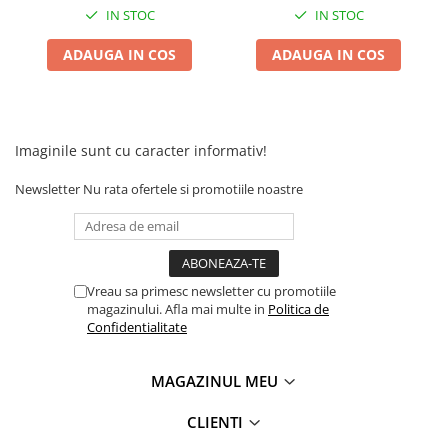
Camere
IN STOC
IN STOC
Cauciucuri
Controllere
ADAUGA IN COS
ADAUGA IN COS
Incarcatoare
Biciclete Electrice
⬇ TIPURI
Imaginile sunt cu caracter informativ!
Barbati
Dama
Newsletter
Nu rata ofertele si promotiile noastre
Ieftine
Pliabila
Tip Scuter
Vreau sa primesc newsletter cu promotiile
⬇ MARCI
magazinului. Afla mai multe in
Politica de
Kuba
Confidentialitate
Ztech
PIESE DE SCHIMB
MAGAZINUL MEU
Acceleratii
CLIENTI
Acumulatori