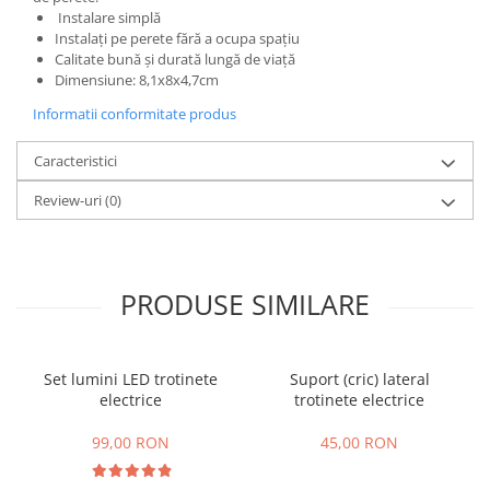
Instalare simplă
25 km/h
Instalați pe perete fără a ocupa spațiu
45 km/h
Calitate bună și durată lungă de viață
Dimensiune: 8,1x8x4,7cm
50 km/h
Chopper
Informatii conformitate produs
Harley
Caracteristici
⬇ MARCI
Review-uri
(0)
➔ Geeli
➔ RDB
➔ Volta
➔ Z-Tech
PRODUSE SIMILARE
➔ Kuba
PIESE DE SCHIMB
Acceleratii
Set lumini LED trotinete
Suport (cric) lateral
electrice
trotinete electrice
Baterii
Baterii 48V
99,00 RON
45,00 RON
Baterii 60V