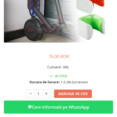
➔ Cu Remorca Fara Permis
➔ Cu Volan
➔ Fara Permis
➔ 4000W
⬇ MARCI
➔ Volta
➔ Kuba
➔ Jinpeng/AMR
76,00 RON
➔ RDB
➔ Ruris
Culoare
:
Alb
➔ Arora
IN STOC
PIESE DE SCHIMB
Durata de livrare:
1-2 zile lucratoare
Baterii
Camere
ADAUGA IN COS
Cauciucuri
Controllere
💬
Cere informatii pe WhatsApp
Incarcatoare