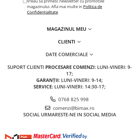
Huse
Vreau sa primesc newsletter cu promotiile
Essential, M365, 1S
magazinului. Afla mai multe in
Politica de
Toate accesoriile la Triciclete
Confidentialitate
PRO / PRO2
Scooter 4 Ultra
MAGAZINUL MEU
Piese Xiaomi Scooter 5
Piese Xiaomi Scooter Elite
CLIENTI
Piese Xiaomi Scooter 5 PLUS
Piese Xiaomi Scooter 5 PRO
DATE COMERCIALE
Piese Xiaomi Scooter 5 MAX
SUPORT CLIENTI
PROCESARE COMENZI
: LUNI-VINERI: 9-
Piese Xiaomi Scooter 6 PRO
17;
Piese Xiaomi Scooter 6 MAX
GARANȚII
: LUNI-VINERI: 9-14;
Piese Xiaomi Scooter 6
SERVICE
: LUNI-VINERI: 14:30-17;
Scooter 4 Lite
0768 825 998
Accesorii Trotinete
comenzi@bimax.ro
Piese Segway/Ninebot
SOCIAL
URMARESTE-NE IN SOCIAL MEDIA
ES1, ES2, ES3
Ninebot Segway ZT3 PRO