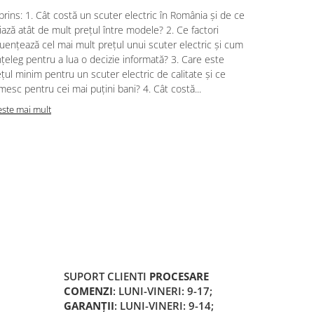
rins: 1. Cât costă un scuter electric în România și de ce
Cuprins: 1. 
iază atât de mult prețul între modele? 2. Ce factori
și ce condiț
luențează cel mai mult prețul unui scuter electric și cum
vehiculul? 2
înțeleg pentru a lua o decizie informată? 3. Care este
de scutere c
țul minim pentru un scuter electric de calitate și ce
ultimii ani?
mesc pentru cei mai puțini bani? 4. Cât costă...
admise pentr
este mai mult
Citeste mai m
SUPORT CLIENTI
PROCESARE
COMENZI
: LUNI-VINERI: 9-17;
GARANȚII
: LUNI-VINERI: 9-14;