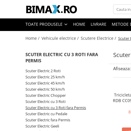
Toate Produsele
TOATE PRODUSELE
HOME
LIVRARE
METODE 
Triciclete Electrice
Home /
Vehicule electrice /
Scutere Electrice /
Scuter 
⬇ TIPURI
➔ Cu 1 Loc
Scuter
SCUTER ELECTRIC CU 3 ROTI FARA
➔ Cu 2 Locuri
PERMIS
➔ Acoperita
Afiseaza:
➔ Adulti - Fara permis
Scuter Electric 2 Roti
Scuter Electric 25 km/h
➔ Adulti - 2 Locuri
Scuter Electric 45 km/h
➔ Adulti - cu Cabina
Scuter electric 50 km/h
➔ Cu 3 Roti
Triciclet
Scuter Electric Chopper
RDB CC09
➔ Cu Cabina
Scuter Electric cu 3 Roti
permi
Scuter Electric cu 3 Roti fara Permis
➔ Cu Cabina fara Permis
aut
8
Scuter Electric cu Pedale
➔ Cu Cabina Inchisa
Scuter Electric fara Permis
➔ Cu Remorca
Scuter Electric Geeli