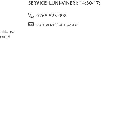
SERVICE
: LUNI-VINERI: 14:30-17;
0768 825 998
comenzi@bimax.ro
alitatea
Nasaud