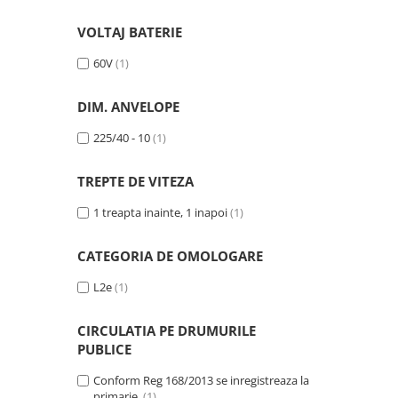
25 km/h
VOLTAJ BATERIE
45 km/h
60V
(1)
50 km/h
Chopper
DIM. ANVELOPE
Harley
⬇ MARCI
225/40 - 10
(1)
➔ Geeli
TREPTE DE VITEZA
➔ RDB
➔ Volta
1 treapta inainte, 1 inapoi
(1)
➔ Z-Tech
CATEGORIA DE OMOLOGARE
➔ Kuba
PIESE DE SCHIMB
L2e
(1)
Acceleratii
CIRCULATIA PE DRUMURILE
Baterii
PUBLICE
Baterii 48V
Baterii 60V
Conform Reg 168/2013 se inregistreaza la
primarie.
(1)