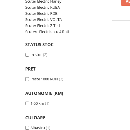
➔ Cu Remorca Fara Permis
V
Scuter Electric Harley
Scuter Electric KUBA
➔ Cu Volan
Scuter Electric RDB
➔ Fara Permis
Scuter Electric VOLTA
➔ 4000W
Scuter Electric Z-Tech
⬇ MARCI
Scutere Electrice cu 4 Roti
➔ Volta
STATUS STOC
➔ Kuba
In stoc
(2)
➔ Jinpeng/AMR
➔ RDB
PRET
➔ Ruris
➔ Arora
Peste 1000 RON
(2)
PIESE DE SCHIMB
AUTONOMIE [KM]
Baterii
Camere
1-50 km
(1)
Cauciucuri
Controllere
CULOARE
Incarcatoare
Albastru
(1)