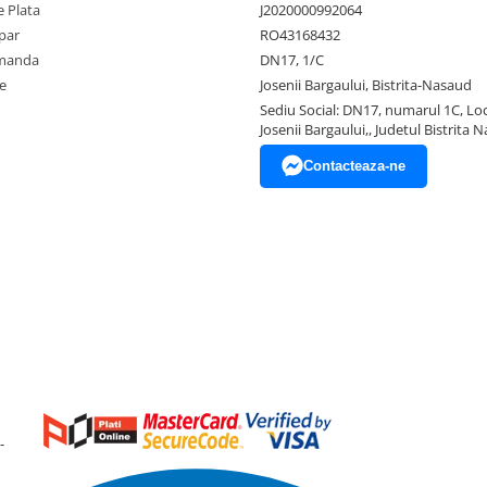
 Plata
J2020000992064
par
RO43168432
omanda
DN17, 1/C
e
Josenii Bargaului, Bistrita-Nasaud
Sediu Social: DN17, numarul 1C, Loc
Josenii Bargaului,, Judetul Bistrita 
Contacteaza-ne
-