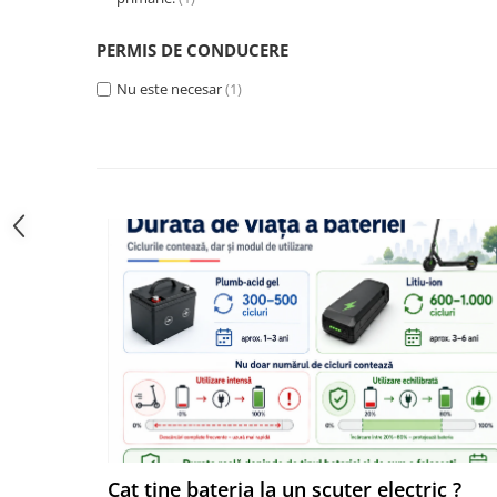
Camere
Cauciucuri
PERMIS DE CONDUCERE
Controllere
Incarcatoare
Nu este necesar
(1)
Biciclete Electrice
⬇ TIPURI
Barbati
Dama
Ieftine
Pliabila
Tip Scuter
⬇ MARCI
Kuba
Ztech
PIESE DE SCHIMB
Acceleratii
Acumulatori
Cat tine bateria la un scuter electric ?