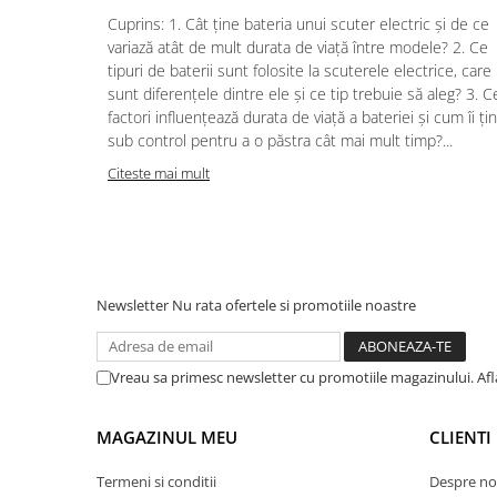
Acumulatori 24V
Cuprins: 1. Cât ține bateria unui scuter electric și de ce
Acumulatori 36V
variază atât de mult durata de viață între modele? 2. Ce
Acumulatori 48V
tipuri de baterii sunt folosite la scuterele electrice, care
sunt diferențele dintre ele și ce tip trebuie să aleg? 3. C
Cauciucuri
factori influențează durata de viață a bateriei și cum îi țin
Cauciucuri Fat Bike
sub control pentru a o păstra cât mai mult timp?...
Camere
Citeste mai mult
Controllere
Display
Incarcatoare 24V
Incarcatoare 36V
Incarcatoare 48V
Newsletter
Nu rata ofertele si promotiile noastre
ACCESORII
Lumini
Vreau sa primesc newsletter cu promotiile magazinului. Af
Kit Conversie
Piese Trotinete Electrice
MAGAZINUL MEU
CLIENTI
PIESE UNIVERSALE
Termeni si conditii
Despre no
Baterie Trotineta Electrica