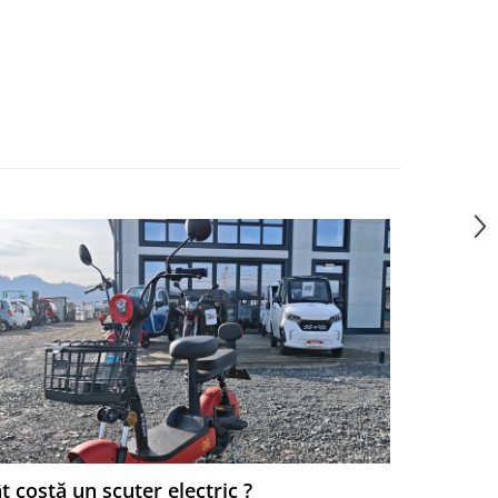
t costă un scuter electric ?
Ce Scute