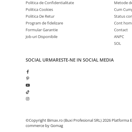
Politica de Confidentialitate
Metode de
Cauciuc Trotineta Electrica
Politica Cookies
Cum Cum
Camera Trotineta Electrica
Politica De Retur
Status c
Incarcator Trotineta Electrica
Program de fidelizare
Cont hom
Controller Trotineta Electrica
Formular Garantie
Contact
Acceleratie Trotineta Electrica
Job-uri Disponibile
ANPC
SOL
Display/Ecran Trotineta Electrica
Motor Trotineta Electrica
Kit Frână Hidraulică
SOCIAL
URMARESTE-NE IN SOCIAL MEDIA
Franare Trotineta Electrica
Aparatori Noroi Trotineta Electrica
Electrice Diverse, Contacte,
Butoane
Lumini Trotinete Electrice
Piese Kugoo
Kukirin M4 MAX
©Copyright Bimax.ro (Buxi Profesional SRL) 2026
Platforma E
Kukirin S1 MAX 2025-2026
commerce by Gomag
KuKirin G2