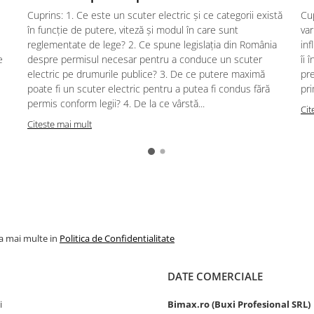
Cuprins: 1. Ce este un scuter electric și ce categorii există
Cup
în funcție de putere, viteză și modul în care sunt
var
reglementate de lege? 2. Ce spune legislația din România
inf
e
despre permisul necesar pentru a conduce un scuter
îi 
electric pe drumurile publice? 3. De ce putere maximă
pre
poate fi un scuter electric pentru a putea fi condus fără
pri
permis conform legii? 4. De la ce vârstă...
Cit
Citeste mai mult
la mai multe in
Politica de Confidentialitate
DATE COMERCIALE
i
Bimax.ro (Buxi Profesional SRL)