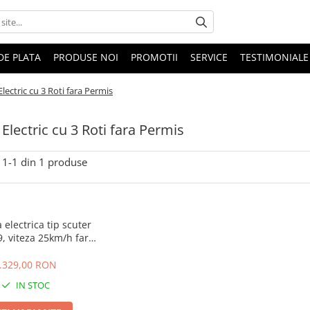
DE PLATA
PRODUSE NOI
PROMOTII
SERVICE
TESTIMONIALE
Electric cu 3 Roti fara Permis
 Electric cu 3 Roti fara Permis
1-
1
din
1
produse
a electrica tip scuter
, viteza 25km/h fara
s, motor 2000W,
onomie 30-50km
.329,00 RON
IN STOC