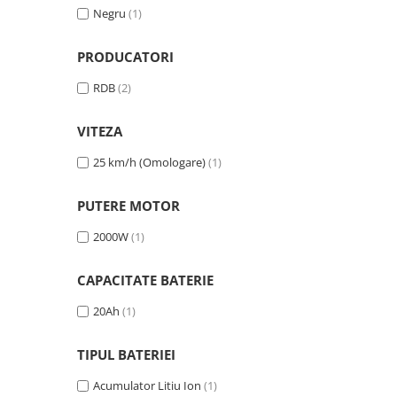
ACCESORII
Negru
(1)
Huse
Toate accesoriile la Triciclete
PRODUCATORI
Masini Electrice
RDB
(2)
Masina Electrica RDB
Masina Electrica Arora
VITEZA
Masina Electrica 25 km/h
25 km/h (Omologare)
(1)
Masina Electrica 2 Locuri fara
Permis
PUTERE MOTOR
Scutere Electrice
2000W
(1)
⬇ TIPURI
CAPACITATE BATERIE
Cu 2 Roti
Cu 3 Roti
20Ah
(1)
Cu 3 Roti fara Permis
Cu 4 Roti
TIPUL BATERIEI
Cu Pedale
Acumulator Litiu Ion
(1)
Fara Permis