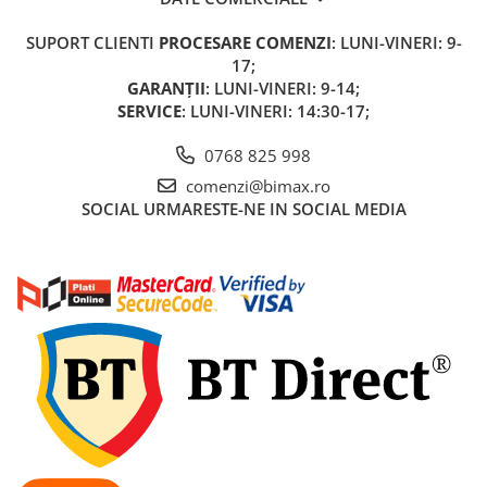
Acumulatori 24V
Acumulatori 36V
SUPORT CLIENTI
PROCESARE COMENZI
: LUNI-VINERI: 9-
17;
Acumulatori 48V
GARANȚII
: LUNI-VINERI: 9-14;
Cauciucuri
SERVICE
: LUNI-VINERI: 14:30-17;
Cauciucuri Fat Bike
Camere
0768 825 998
Controllere
comenzi@bimax.ro
SOCIAL
URMARESTE-NE IN SOCIAL MEDIA
Display
Incarcatoare 24V
Incarcatoare 36V
Incarcatoare 48V
ACCESORII
Lumini
Kit Conversie
Piese Trotinete Electrice
PIESE UNIVERSALE
Baterie Trotineta Electrica