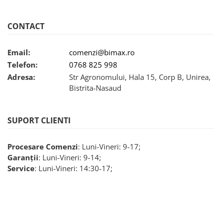
25 km/h
45 km/h
CONTACT
50 km/h
Chopper
Email:
comenzi@bimax.ro
Harley
Telefon:
0768 825 998
⬇ MARCI
Adresa:
Str Agronomului, Hala 15, Corp B, Unirea,
Bistrita-Nasaud
➔ Geeli
➔ RDB
➔ Volta
SUPORT CLIENTI
➔ Z-Tech
➔ Kuba
Procesare Comenzi
: Luni-Vineri: 9-17;
PIESE DE SCHIMB
Garanții
: Luni-Vineri: 9-14;
Service
: Luni-Vineri: 14:30-17;
Acceleratii
Baterii
Baterii 48V
Baterii 60V