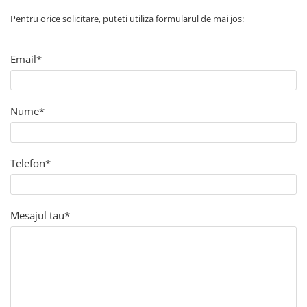
➔ Cu Remorca Fara Permis
Pentru orice solicitare, puteti utiliza formularul de mai jos:
➔ Cu Volan
➔ Fara Permis
➔ 4000W
Email*
⬇ MARCI
➔ Volta
Nume*
➔ Kuba
➔ Jinpeng/AMR
➔ RDB
Telefon*
➔ Ruris
➔ Arora
PIESE DE SCHIMB
Mesajul tau*
Baterii
Camere
Cauciucuri
Controllere
Incarcatoare