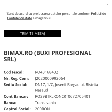
ACCESORII
Huse
Sunt de acord cu prelucrarea datelor personale conform
Politicii de
Toate accesoriile la Triciclete
Confidentialitate
a magazinului
Masini Electrice
Masina Electrica RDB
Masina Electrica Arora
Masina Electrica 25 km/h
BIMAX.RO (BUXI PROFESIONAL
Masina Electrica 2 Locuri fara
Permis
SRL)
Scutere Electrice
⬇ TIPURI
Cod Fiscal:
RO43168432
Nr. Reg. Com:
J2020000992064
Cu 2 Roti
Sediu Social:
DN17, 1/C, Josenii Bargaului, Bistrita-
Cu 3 Roti
Nasaud
Cu 3 Roti fara Permis
Cont Bancar:
RO39BTRLRONCRT0672705401
Cu 4 Roti
Banca:
Transilvania
Cu Pedale
Capital Social:
200RON
Fara Permis