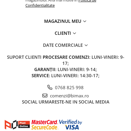
magazinului. Afla mai multe in
Politica de
ACCESORII
Confidentialitate
Huse
Toate accesoriile la Triciclete
MAGAZINUL MEU
Masini Electrice
CLIENTI
Masina Electrica RDB
Masina Electrica Arora
DATE COMERCIALE
Masina Electrica 25 km/h
SUPORT CLIENTI
PROCESARE COMENZI
: LUNI-VINERI: 9-
Masina Electrica 2 Locuri fara
17;
Permis
GARANȚII
: LUNI-VINERI: 9-14;
SERVICE
: LUNI-VINERI: 14:30-17;
Scutere Electrice
⬇ TIPURI
0768 825 998
Cu 2 Roti
comenzi@bimax.ro
Cu 3 Roti
SOCIAL
URMARESTE-NE IN SOCIAL MEDIA
Cu 3 Roti fara Permis
Cu 4 Roti
Cu Pedale
Fara Permis