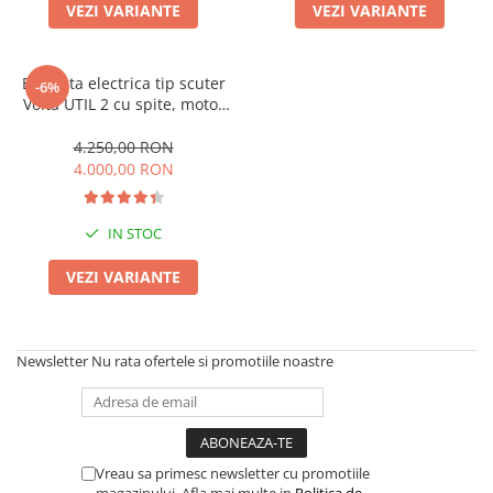
➔ Cu Remorca Fara Permis
VEZI VARIANTE
VEZI VARIANTE
➔ Cu Volan
➔ Fara Permis
Bicicleta electrica tip scuter
-6%
➔ 4000W
Volta UTIL 2 cu spite, motor
⬇ MARCI
500W, 60V 12Ah, fara permis,
autonomie 33 km, viteza
4.250,00 RON
➔ Volta
maxima 25 km/h
4.000,00 RON
➔ Kuba
➔ Jinpeng/AMR
IN STOC
➔ RDB
➔ Ruris
VEZI VARIANTE
➔ Arora
PIESE DE SCHIMB
Baterii
Newsletter
Nu rata ofertele si promotiile noastre
Camere
Cauciucuri
Controllere
Incarcatoare
Vreau sa primesc newsletter cu promotiile