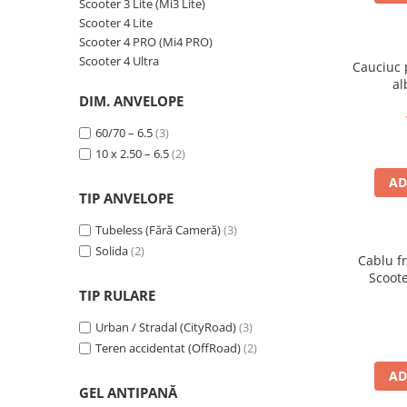
➔ Cu Remorca Fara Permis
Scooter 3 Lite (Mi3 Lite)
Scooter 4 Lite
➔ Cu Volan
Scooter 4 PRO (Mi4 PRO)
➔ Fara Permis
Scooter 4 Ultra
Cauciuc p
➔ 4000W
al
⬇ MARCI
DIM. ANVELOPE
➔ Volta
60/70 – 6.5
(3)
➔ Kuba
10 x 2.50 – 6.5
(2)
➔ Jinpeng/AMR
AD
➔ RDB
TIP ANVELOPE
➔ Ruris
Tubeless (Fără Cameră)
(3)
➔ Arora
Solida
(2)
Cablu f
PIESE DE SCHIMB
Scoote
Baterii
TIP RULARE
S
Camere
Urban / Stradal (CityRoad)
(3)
Cauciucuri
Teren accidentat (OffRoad)
(2)
Controllere
AD
Incarcatoare
GEL ANTIPANĂ