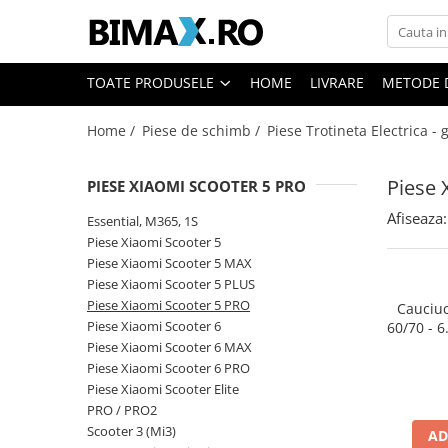
Toate Produsele
TOATE PRODUSELE
HOME
LIVRARE
METODE 
Triciclete Electrice
Home /
Piese de schimb /
Piese Trotineta Electrica -
⬇ TIPURI
➔ Cu 1 Loc
Piese 
PIESE XIAOMI SCOOTER 5 PRO
➔ Cu 2 Locuri
➔ Acoperita
Afiseaza:
Essential, M365, 1S
➔ Adulti - Fara permis
Piese Xiaomi Scooter 5
Piese Xiaomi Scooter 5 MAX
➔ Adulti - 2 Locuri
Piese Xiaomi Scooter 5 PLUS
➔ Adulti - cu Cabina
Piese Xiaomi Scooter 5 PRO
Cauciuc
➔ Cu 3 Roti
Piese Xiaomi Scooter 6
60/70 - 6
➔ Cu Cabina
Piese Xiaomi Scooter 6 MAX
Piese Xiaomi Scooter 6 PRO
➔ Cu Cabina fara Permis
Piese Xiaomi Scooter Elite
➔ Cu Cabina Inchisa
PRO / PRO2
➔ Cu Remorca
Scooter 3 (Mi3)
AD