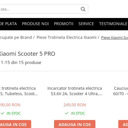
DE PLATA
PRODUSE NOI
PROMOTII
SERVICE
TESTIMONIALE
 grupate pe Brand /
Piese Trotineta Electrica Xiaomi /
Piese Xiaomi S
Xiaomi Scooter 5 PRO
1-
15
din
15
produse
 trotineta electrica
Incarcator trotineta electrica
Cauciuc
.5, Tubeless, Scooter
53.6V 2A, Scooter 4 Ultra,
60/70 - 
5
Scooter 4 PRO, Scooter 5, 5
ant
PRO
90,00 RON
249,00 RON
IN STOC
IN STOC
AUGA IN COS
ADAUGA IN COS
AD