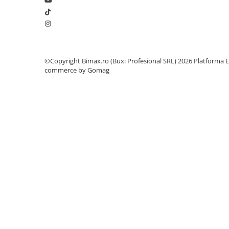
Camere
Cauciucuri
Controllere
Incarcatoare
Biciclete Electrice
©Copyright Bimax.ro (Buxi Profesional SRL) 2026
Platforma E
⬇ TIPURI
commerce by Gomag
Barbati
Dama
Ieftine
Pliabila
Tip Scuter
⬇ MARCI
Kuba
Ztech
PIESE DE SCHIMB
Acceleratii
Acumulatori