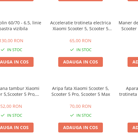
lin 60/70 - 6.5, linie
Acceleratie trotineta electrica
Maner de
bastra vizibila
Xiaomi Scooter 5, Scooter 5
Scooter
PRO, Scooter 5 MAX
130,00 RON
65,00 RON
IN STOC
IN STOC
AUGA IN COS
ADAUGA IN COS
AD
rana tambur Xiaomi
Aripa fata Xiaomi Scooter 5,
Apara
r 5,Scooter 5 Pro,
Scooter 5 Pro, Scooter 5 Max
trotineta
cooter 5 Max
52,00 RON
70,00 RON
IN STOC
IN STOC
AUGA IN COS
ADAUGA IN COS
AD