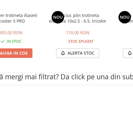
ler trotineta Xiaomi
Cauciuc plin trotineta
Frana
NOU
NOU
cooter 5 PRO
electrica 10x2.5 - 6.5, tricolor
Xiaom
305,00 RON
110,00 RON
IN STOC
STOC EPUIZAT
AUGA IN COS
ALERTA STOC
să mergi mai filtrat? Da click pe una din su