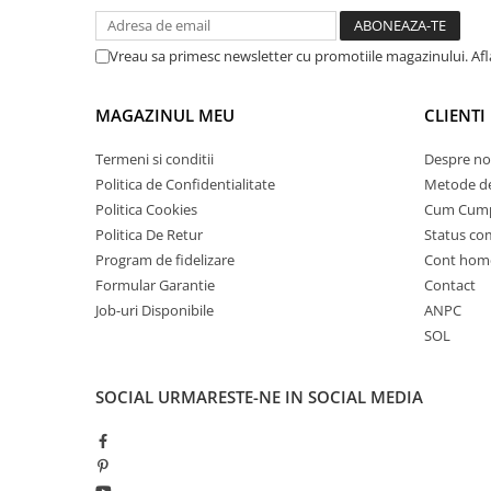
25 km/h
45 km/h
Vreau sa primesc newsletter cu promotiile magazinului. Af
50 km/h
Chopper
MAGAZINUL MEU
CLIENTI
Harley
Termeni si conditii
Despre no
⬇ MARCI
Politica de Confidentialitate
Metode de
➔ Geeli
Politica Cookies
Cum Cum
➔ RDB
Politica De Retur
Status c
➔ Volta
Program de fidelizare
Cont hom
Formular Garantie
Contact
➔ Z-Tech
Job-uri Disponibile
ANPC
➔ Kuba
SOL
PIESE DE SCHIMB
Acceleratii
SOCIAL
URMARESTE-NE IN SOCIAL MEDIA
Baterii
Baterii 48V
Baterii 60V