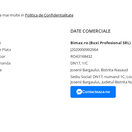
la mai multe in
Politica de Confidentialitate
DATE COMERCIALE
i
Bimax.ro (Buxi Profesional SRL)
 Plata
J2020000992064
par
RO43168432
omanda
DN17, 1/C
e
Josenii Bargaului, Bistrita-Nasaud
Sediu Social: DN17, numarul 1C, Loc
Josenii Bargaului,, Judetul Bistrita 
Contacteaza-ne