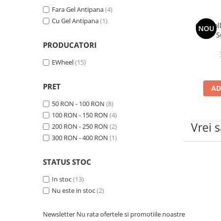
ACCESORII
Fara Gel Antipana
(4)
Huse
Cu Gel Antipana
(1)
Control
NOU
Toate accesoriile la Triciclete
S
Masini Electrice
PRODUCATORI
Masina Electrica RDB
EWheel
(15)
Masina Electrica Arora
PRET
Masina Electrica 25 km/h
AD
Masina Electrica 2 Locuri fara
50 RON - 100 RON
(8)
Permis
100 RON - 150 RON
(4)
Vrei 
200 RON - 250 RON
(2)
Scutere Electrice
300 RON - 400 RON
(1)
⬇ TIPURI
Cu 2 Roti
STATUS STOC
Cu 3 Roti
In stoc
(13)
Cu 3 Roti fara Permis
Nu este in stoc
(2)
Cu 4 Roti
Cu Pedale
Newsletter
Nu rata ofertele si promotiile noastre
Fara Permis