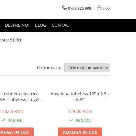
0768 825 998
0,00
DESPRE NOI
BLOG
CONTACT
cooter 5 PRO
Ordoneaza:
 trotineta electrica
Anvelopa tubeless 10" x 2.5 -
6.5, Tubeless cu gel
6.5"
ipana, Scooter 5
130,00 RON
124,00 RON
IN STOC
IN STOC
AUGA IN COS
ADAUGA IN COS