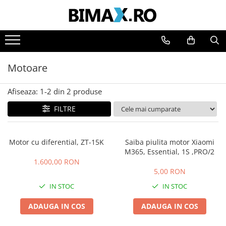
Toate Produsele
Triciclete Electrice
Motoare
⬇ TIPURI
➔ Cu 1 Loc
Afiseaza:
1-
2
din
2
produse
➔ Cu 2 Locuri
FILTRE
➔ Acoperita
➔ Adulti - Fara permis
➔ Adulti - 2 Locuri
Motor cu diferential, ZT-15K
Saiba piulita motor Xiaomi
➔ Adulti - cu Cabina
M365, Essential, 1S ,PRO/2
➔ Cu 3 Roti
1.600,00 RON
5,00 RON
➔ Cu Cabina
IN STOC
IN STOC
➔ Cu Cabina fara Permis
➔ Cu Cabina Inchisa
ADAUGA IN COS
ADAUGA IN COS
➔ Cu Remorca