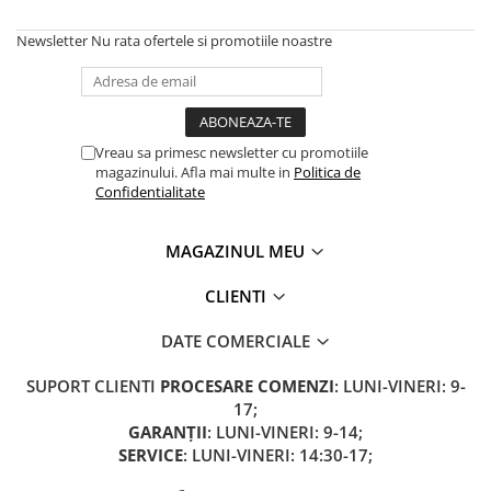
➔ Cu Remorca Fara Permis
➔ Cu Volan
Newsletter
Nu rata ofertele si promotiile noastre
➔ Fara Permis
➔ 4000W
⬇ MARCI
➔ Volta
Vreau sa primesc newsletter cu promotiile
magazinului. Afla mai multe in
Politica de
➔ Kuba
Confidentialitate
➔ Jinpeng/AMR
➔ RDB
MAGAZINUL MEU
➔ Ruris
➔ Arora
CLIENTI
PIESE DE SCHIMB
DATE COMERCIALE
Baterii
Camere
SUPORT CLIENTI
PROCESARE COMENZI
: LUNI-VINERI: 9-
17;
Cauciucuri
GARANȚII
: LUNI-VINERI: 9-14;
Controllere
SERVICE
: LUNI-VINERI: 14:30-17;
Incarcatoare