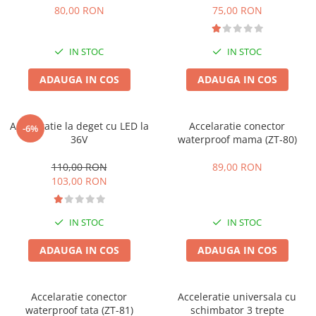
80,00 RON
75,00 RON
25 km/h
45 km/h
IN STOC
IN STOC
50 km/h
Chopper
ADAUGA IN COS
ADAUGA IN COS
Harley
⬇ MARCI
Acceleratie la deget cu LED la
Accelaratie conector
-6%
➔ Geeli
36V
waterproof mama (ZT-80)
➔ RDB
110,00 RON
89,00 RON
➔ Volta
103,00 RON
➔ Z-Tech
➔ Kuba
PIESE DE SCHIMB
IN STOC
IN STOC
Acceleratii
ADAUGA IN COS
ADAUGA IN COS
Baterii
Baterii 48V
Accelaratie conector
Acceleratie universala cu
Baterii 60V
waterproof tata (ZT-81)
schimbator 3 trepte