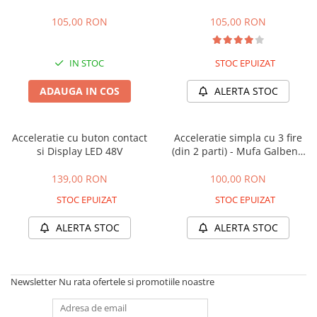
Camere
Cauciucuri
105,00 RON
105,00 RON
Controllere
Incarcatoare
IN STOC
STOC EPUIZAT
Biciclete Electrice
ADAUGA IN COS
ALERTA STOC
⬇ TIPURI
Barbati
Dama
Acceleratie cu buton contact
Acceleratie simpla cu 3 fire
si Display LED 48V
(din 2 parti) - Mufa Galbena
Ieftine
mama
Pliabila
139,00 RON
100,00 RON
Tip Scuter
STOC EPUIZAT
STOC EPUIZAT
⬇ MARCI
ALERTA STOC
ALERTA STOC
Kuba
Ztech
PIESE DE SCHIMB
Newsletter
Nu rata ofertele si promotiile noastre
Acceleratii
Acumulatori