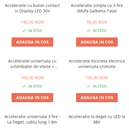
ACCESORII
Acceleratie cu buton contact
Acceleratie simpla cu 3 fire
Huse
si Display LED 36V
(Mufa Galbena Tata)
Toate accesoriile la Triciclete
140,00 RON
95,00 RON
Masini Electrice
IN STOC
IN STOC
Masina Electrica RDB
ADAUGA IN COS
ADAUGA IN COS
Masina Electrica Arora
Masina Electrica 25 km/h
Masina Electrica 2 Locuri fara
Acceleratie universala cu
Acceleratie bicicleta electrica
Permis
schimbator de viteze +
universala cromata
indicator voltaj baterie
Scutere Electrice
100,00 RON
105,00 RON
⬇ TIPURI
IN STOC
IN STOC
Cu 2 Roti
ADAUGA IN COS
ADAUGA IN COS
Cu 3 Roti
Cu 3 Roti fara Permis
Cu 4 Roti
Acceleratie universala 3 fire -
Acceleratie la deget cu LED la
Cu Pedale
La Deget, cablu lung 1.8m
48V
Fara Permis