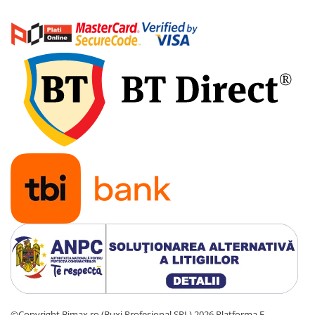
Cauciuc Trotineta Electrica
Camera Trotineta Electrica
Incarcator Trotineta Electrica
Controller Trotineta Electrica
Acceleratie Trotineta Electrica
Display/Ecran Trotineta Electrica
Motor Trotineta Electrica
Kit Frână Hidraulică
Franare Trotineta Electrica
Aparatori Noroi Trotineta Electrica
Electrice Diverse, Contacte,
Butoane
Lumini Trotinete Electrice
Piese Kugoo
Kukirin M4 MAX
Kukirin S1 MAX 2025-2026
KuKirin G2
©Copyright Bimax.ro (Buxi Profesional SRL) 2026
Platforma E-