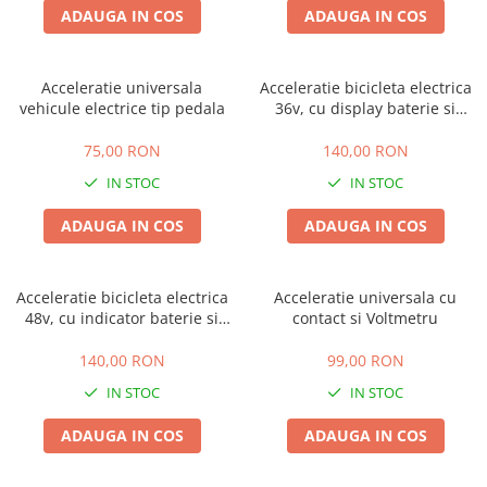
➔ Cu Remorca Fara Permis
ADAUGA IN COS
ADAUGA IN COS
➔ Cu Volan
➔ Fara Permis
➔ 4000W
Acceleratie universala
Acceleratie bicicleta electrica
vehicule electrice tip pedala
36v, cu display baterie si
⬇ MARCI
contact cu cheie inclus
➔ Volta
75,00 RON
140,00 RON
➔ Kuba
IN STOC
IN STOC
➔ Jinpeng/AMR
ADAUGA IN COS
ADAUGA IN COS
➔ RDB
➔ Ruris
➔ Arora
Acceleratie bicicleta electrica
Acceleratie universala cu
48v, cu indicator baterie si
contact si Voltmetru
PIESE DE SCHIMB
contact cu cheie inclus
Baterii
140,00 RON
99,00 RON
Camere
IN STOC
IN STOC
Cauciucuri
ADAUGA IN COS
ADAUGA IN COS
Controllere
Incarcatoare