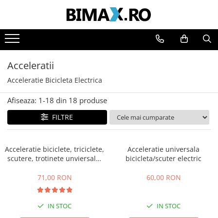
Toate Produsele
Triciclete Electrice
Acceleratii
⬇ TIPURI
Acceleratie Bicicleta Electrica
➔ Cu 1 Loc
➔ Cu 2 Locuri
Afiseaza:
1-
18
din
18
produse
➔ Acoperita
FILTRE
➔ Adulti - Fara permis
➔ Adulti - 2 Locuri
➔ Adulti - cu Cabina
Acceleratie biciclete, triciclete,
Acceleratie universala
➔ Cu 3 Roti
scutere, trotinete unviersala,
bicicleta/scuter electric
simpla cu 3 fire
➔ Cu Cabina
71,00 RON
60,00 RON
➔ Cu Cabina fara Permis
➔ Cu Cabina Inchisa
IN STOC
IN STOC
➔ Cu Remorca