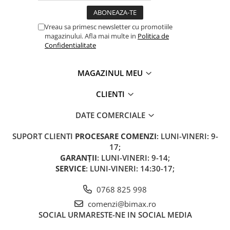
Acumulatori 24V
Acumulatori 36V
Vreau sa primesc newsletter cu promotiile
Acumulatori 48V
magazinului. Afla mai multe in
Politica de
Confidentialitate
Cauciucuri
Cauciucuri Fat Bike
Camere
MAGAZINUL MEU
Controllere
CLIENTI
Display
Incarcatoare 24V
DATE COMERCIALE
Incarcatoare 36V
SUPORT CLIENTI
PROCESARE COMENZI
: LUNI-VINERI: 9-
Incarcatoare 48V
17;
ACCESORII
GARANȚII
: LUNI-VINERI: 9-14;
SERVICE
: LUNI-VINERI: 14:30-17;
Lumini
Kit Conversie
0768 825 998
Piese Trotinete Electrice
comenzi@bimax.ro
PIESE UNIVERSALE
SOCIAL
URMARESTE-NE IN SOCIAL MEDIA
Baterie Trotineta Electrica