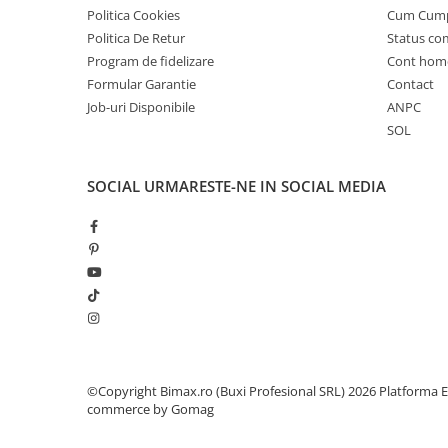
Politica Cookies
Cum Cum
25 km/h
Politica De Retur
Status c
45 km/h
Program de fidelizare
Cont hom
50 km/h
Formular Garantie
Contact
Chopper
Job-uri Disponibile
ANPC
Harley
SOL
⬇ MARCI
➔ Geeli
SOCIAL
URMARESTE-NE IN SOCIAL MEDIA
➔ RDB
➔ Volta
➔ Z-Tech
➔ Kuba
PIESE DE SCHIMB
Acceleratii
Baterii
©Copyright Bimax.ro (Buxi Profesional SRL) 2026
Platforma E
Baterii 48V
commerce by Gomag
Baterii 60V