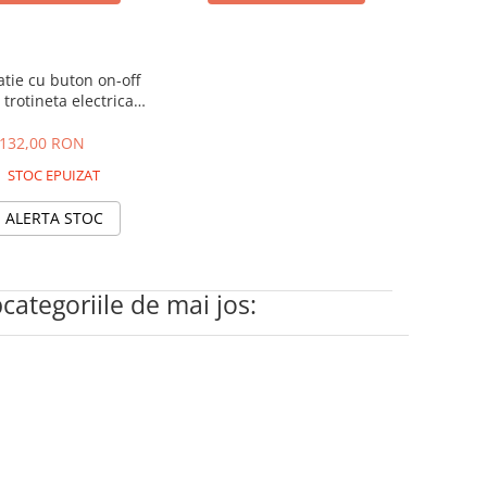
atie cu buton on-off
trotineta electrica
irin G4, G2, G3
132,00 RON
STOC EPUIZAT
ALERTA STOC
bcategoriile de mai jos: