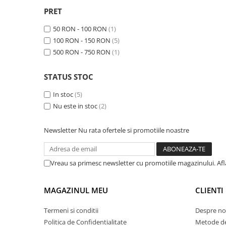
ACCESORII
PRET
Huse
50 RON - 100 RON
(1)
Toate accesoriile la Triciclete
100 RON - 150 RON
(5)
Masini Electrice
500 RON - 750 RON
(1)
Masina Electrica RDB
Masina Electrica Arora
STATUS STOC
Masina Electrica 25 km/h
In stoc
(5)
Masina Electrica 2 Locuri fara
Nu este in stoc
(2)
Permis
Newsletter
Nu rata ofertele si promotiile noastre
Scutere Electrice
⬇ TIPURI
Cu 2 Roti
Vreau sa primesc newsletter cu promotiile magazinului. Af
Cu 3 Roti
Cu 3 Roti fara Permis
MAGAZINUL MEU
CLIENTI
Cu 4 Roti
Termeni si conditii
Despre no
Cu Pedale
Politica de Confidentialitate
Metode de
Fara Permis