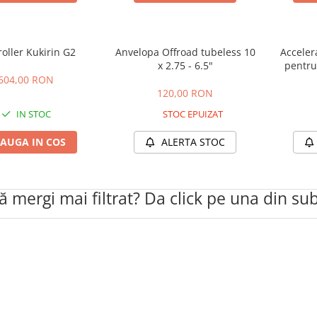
oller Kukirin G2
Anvelopa Offroad tubeless 10
Acceler
x 2.75 - 6.5"
pentru 
Kuk
604,00 RON
120,00 RON
IN STOC
STOC EPUIZAT
AUGA IN COS
ALERTA STOC
să mergi mai filtrat? Da click pe una din su