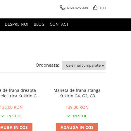
0768 825 998
0,00
DESPRE NOI
BLOG
CONTACT
Ordoneaza:
 de frana dreapta
Maneta de frana stanga
 electrica Kukirin G4,
Kukirin G4, G2, G3
G2, G3
136,00 RON
139,00 RON
IN STOC
IN STOC
AUGA IN COS
ADAUGA IN COS