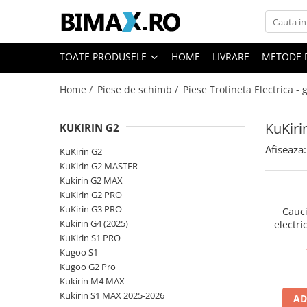
Toate Produsele
TOATE PRODUSELE
HOME
LIVRARE
METODE 
Triciclete Electrice
Home /
Piese de schimb /
Piese Trotineta Electrica -
⬇ TIPURI
➔ Cu 1 Loc
KuKiri
KUKIRIN G2
➔ Cu 2 Locuri
➔ Acoperita
Afiseaza:
KuKirin G2
➔ Adulti - Fara permis
KuKirin G2 MASTER
Kukirin G2 MAX
➔ Adulti - 2 Locuri
KuKirin G2 PRO
➔ Adulti - cu Cabina
KuKirin G3 PRO
Cauci
➔ Cu 3 Roti
Kukirin G4 (2025)
electri
➔ Cu Cabina
KuKirin S1 PRO
Kugoo S1
➔ Cu Cabina fara Permis
Kugoo G2 Pro
➔ Cu Cabina Inchisa
Kukirin M4 MAX
➔ Cu Remorca
Kukirin S1 MAX 2025-2026
AD