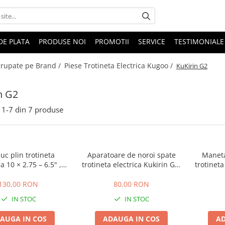
DE PLATA
PRODUSE NOI
PROMOTII
SERVICE
TESTIMONIALE
 grupate pe Brand /
Piese Trotineta Electrica Kugoo /
KuKirin G2
n G2
1-
7
din
7
produse
uc plin trotineta
Aparatoare de noroi spate
Maneta
ca 10 × 2.75 – 6.5" ,
trotineta electrica Kukirin G4,
trotineta
Offroad
G2, G3
130,00 RON
80,00 RON
IN STOC
IN STOC
AUGA IN COS
ADAUGA IN COS
AD