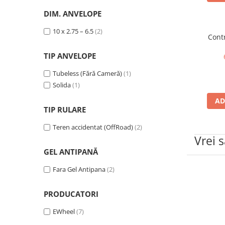
➔ Cu Remorca Fara Permis
DIM. ANVELOPE
➔ Cu Volan
➔ Fara Permis
10 x 2.75 – 6.5
(2)
Contr
➔ 4000W
⬇ MARCI
TIP ANVELOPE
➔ Volta
Tubeless (Fără Cameră)
(1)
➔ Kuba
Solida
(1)
➔ Jinpeng/AMR
AD
➔ RDB
TIP RULARE
➔ Ruris
Teren accidentat (OffRoad)
(2)
➔ Arora
Vrei 
PIESE DE SCHIMB
GEL ANTIPANĂ
Baterii
Fara Gel Antipana
(2)
Camere
Cauciucuri
PRODUCATORI
Controllere
EWheel
(7)
Incarcatoare