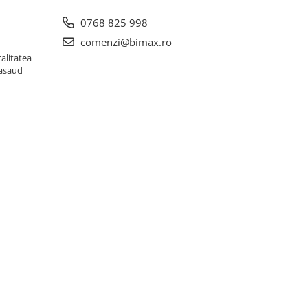
0768 825 998
comenzi@bimax.ro
alitatea
Nasaud