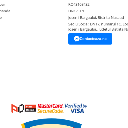
par
RO43168432
omanda
DN17, 1/C
e
Josenii Bargaului, Bistrita-Nasaud
Sediu Social: DN17, numarul 1C, Loc
Josenii Bargaului,, Judetul Bistrita 
Contacteaza-ne
-