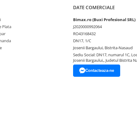
DATE COMERCIALE
i
Bimax.ro (Buxi Profesional SRL)
 Plata
J2020000992064
par
RO43168432
omanda
DN17, 1/C
e
Josenii Bargaului, Bistrita-Nasaud
Sediu Social: DN17, numarul 1C, Loc
Josenii Bargaului,, Judetul Bistrita 
Contacteaza-ne