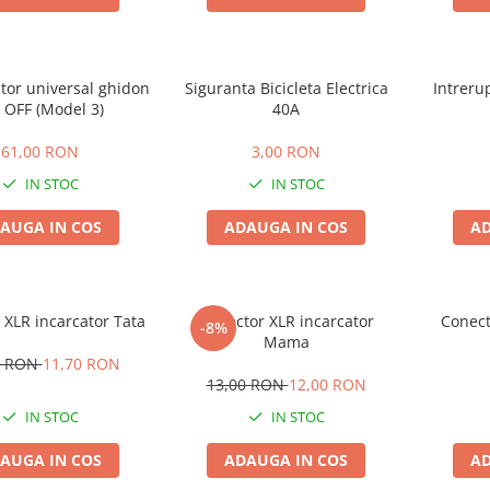
tor universal ghidon
Siguranta Bicicleta Electrica
Intreru
OFF (Model 3)
40A
61,00 RON
3,00 RON
IN STOC
IN STOC
AUGA IN COS
ADAUGA IN COS
AD
 XLR incarcator Tata
Conector XLR incarcator
Conect
-8%
Mama
0 RON
11,70 RON
13,00 RON
12,00 RON
IN STOC
IN STOC
AUGA IN COS
ADAUGA IN COS
AD