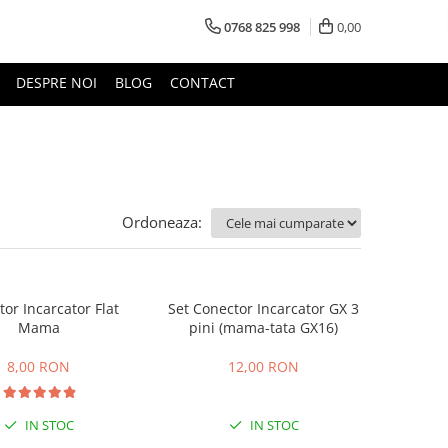
0768 825 998
0,00
DESPRE NOI
BLOG
CONTACT
Ordoneaza:
or Incarcator Flat
Set Conector Incarcator GX 3
Mama
pini (mama-tata GX16)
8,00 RON
12,00 RON
IN STOC
IN STOC