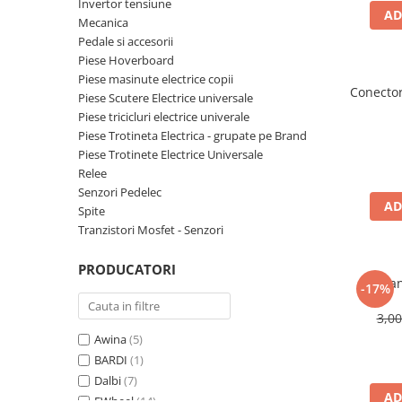
➔ Cu Remorca Fara Permis
Invertor tensiune
AD
Mecanica
➔ Cu Volan
Pedale si accesorii
➔ Fara Permis
Piese Hoverboard
➔ 4000W
Piese masinute electrice copii
Conector
⬇ MARCI
Piese Scutere Electrice universale
Piese tricicluri electrice univerale
➔ Volta
Piese Trotineta Electrica - grupate pe Brand
➔ Kuba
Piese Trotinete Electrice Universale
➔ Jinpeng/AMR
Relee
Senzori Pedelec
➔ RDB
AD
Spite
➔ Ruris
Tranzistori Mosfet - Senzori
➔ Arora
PIESE DE SCHIMB
PRODUCATORI
Sigura
-17%
Baterii
Camere
3,0
Cauciucuri
Awina
(5)
BARDI
(1)
Controllere
Dalbi
(7)
Incarcatoare
AD
EWheel
(14)