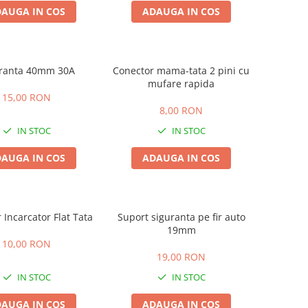
AUGA IN COS
ADAUGA IN COS
ranta 40mm 30A
Conector mama-tata 2 pini cu
mufare rapida
15,00 RON
8,00 RON
IN STOC
IN STOC
AUGA IN COS
ADAUGA IN COS
 Incarcator Flat Tata
Suport siguranta pe fir auto
19mm
10,00 RON
19,00 RON
IN STOC
IN STOC
AUGA IN COS
ADAUGA IN COS