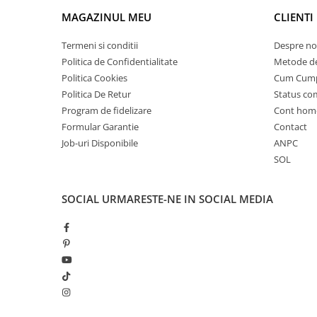
Camere
MAGAZINUL MEU
CLIENTI
Cauciucuri
Controllere
Termeni si conditii
Despre no
Incarcatoare
Politica de Confidentialitate
Metode de
Biciclete Electrice
Politica Cookies
Cum Cum
⬇ TIPURI
Politica De Retur
Status c
Program de fidelizare
Cont hom
Barbati
Formular Garantie
Contact
Dama
Job-uri Disponibile
ANPC
Ieftine
SOL
Pliabila
Tip Scuter
SOCIAL
URMARESTE-NE IN SOCIAL MEDIA
⬇ MARCI
Kuba
Ztech
PIESE DE SCHIMB
Acceleratii
Acumulatori