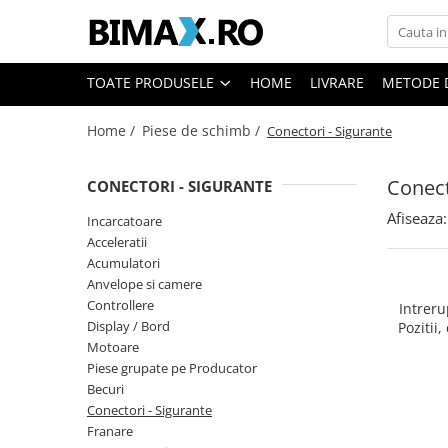
Toate Produsele
TOATE PRODUSELE
HOME
LIVRARE
METODE 
Triciclete Electrice
Home /
Piese de schimb /
Conectori - Sigurante
⬇ TIPURI
➔ Cu 1 Loc
Conect
CONECTORI - SIGURANTE
➔ Cu 2 Locuri
➔ Acoperita
Afiseaza:
Incarcatoare
➔ Adulti - Fara permis
Acceleratii
Acumulatori
➔ Adulti - 2 Locuri
Anvelope si camere
➔ Adulti - cu Cabina
Controllere
Intreru
➔ Cu 3 Roti
Display / Bord
Pozitii
➔ Cu Cabina
masinu
Motoare
Piese grupate pe Producator
➔ Cu Cabina fara Permis
Becuri
➔ Cu Cabina Inchisa
Conectori - Sigurante
➔ Cu Remorca
Franare