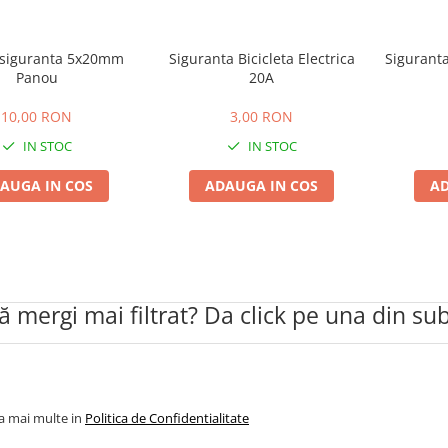
 siguranta 5x20mm
Siguranta Bicicleta Electrica
Sigurant
Panou
20A
10,00 RON
3,00 RON
IN STOC
IN STOC
AUGA IN COS
ADAUGA IN COS
AD
să mergi mai filtrat? Da click pe una din su
la mai multe in
Politica de Confidentialitate