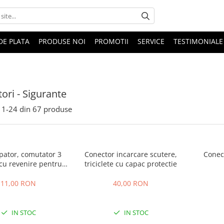
DE PLATA
PRODUSE NOI
PROMOTII
SERVICE
TESTIMONIALE
ori - Sigurante
1-
24
din
67
produse
pator, comutator 3
Conector incarcare scutere,
Conect
, cu revenire pentru
triciclete cu capac protectie
te electrice copii
11,00 RON
40,00 RON
IN STOC
IN STOC