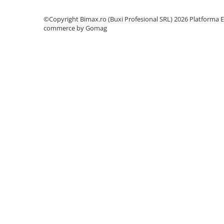
Acumulatori 24V
Acumulatori 36V
©Copyright Bimax.ro (Buxi Profesional SRL) 2026
Platforma E
commerce by Gomag
Acumulatori 48V
Cauciucuri
Cauciucuri Fat Bike
Camere
Controllere
Display
Incarcatoare 24V
Incarcatoare 36V
Incarcatoare 48V
ACCESORII
Lumini
Kit Conversie
Piese Trotinete Electrice
PIESE UNIVERSALE
Baterie Trotineta Electrica