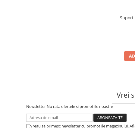
25 km/h
45 km/h
Suport
50 km/h
Chopper
Harley
⬇ MARCI
➔ Geeli
AD
➔ RDB
➔ Volta
➔ Z-Tech
➔ Kuba
Vrei 
PIESE DE SCHIMB
Acceleratii
Newsletter
Nu rata ofertele si promotiile noastre
Baterii
Baterii 48V
Vreau sa primesc newsletter cu promotiile magazinului. Af
Baterii 60V