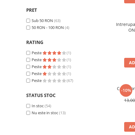
ACCESORII
GM
(21)
PRET
Huse
LSNR
(1)
Toate accesoriile la Triciclete
ZTECH
Sub 50 RON
(7)
(63)
Intrerupa
Masini Electrice
50 RON - 100 RON
(4)
ON 
Masina Electrica RDB
RATING
Masina Electrica Arora
Peste
(1)
Masina Electrica 25 km/h
Peste
(1)
AD
Masina Electrica 2 Locuri fara
Peste
(1)
Permis
Peste
(1)
Scutere Electrice
Peste
(67)
⬇ TIPURI
Conector
-10%
STATUS STOC
Cu 2 Roti
13,0
Cu 3 Roti
In stoc
(54)
Cu 3 Roti fara Permis
Nu este in stoc
(13)
Cu 4 Roti
Cu Pedale
AD
Fara Permis