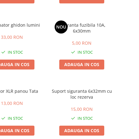
pator ghidon lumini
Siguranta fuzibila 10A,
NOU
6x30mm
33,00 RON
5,00 RON
IN STOC
IN STOC
AUGA IN COS
ADAUGA IN COS
or XLR panou Tata
Suport siguranta 6x32mm cu
loc rezerva
13,00 RON
15,00 RON
IN STOC
IN STOC
AUGA IN COS
ADAUGA IN COS