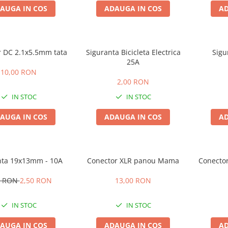
AUGA IN COS
ADAUGA IN COS
AD
 DC 2.1x5.5mm tata
Siguranta Bicicleta Electrica
Sigu
25A
10,00 RON
2,00 RON
IN STOC
IN STOC
AUGA IN COS
ADAUGA IN COS
AD
nta 19x13mm - 10A
Conector XLR panou Mama
Conector
0 RON
2,50 RON
13,00 RON
IN STOC
IN STOC
AUGA IN COS
ADAUGA IN COS
AD