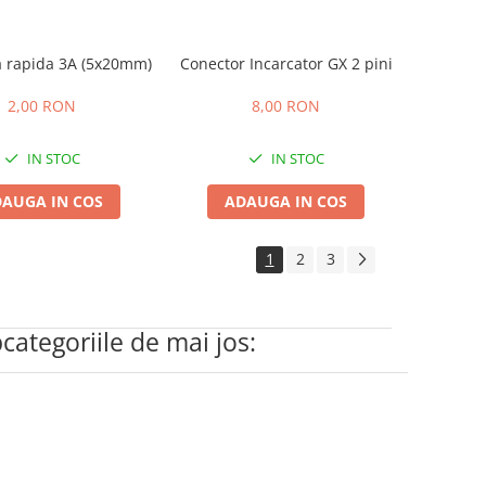
a rapida 3A (5x20mm)
Conector Incarcator GX 2 pini
2,00 RON
8,00 RON
IN STOC
IN STOC
AUGA IN COS
ADAUGA IN COS
1
2
3
bcategoriile de mai jos: