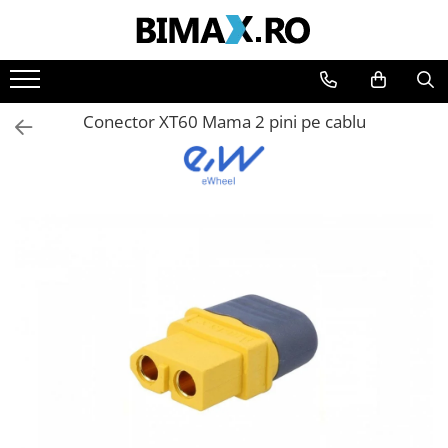
Toate Produsele
Triciclete Electrice
Conector XT60 Mama 2 pini pe cablu
⬇ TIPURI
➔ Cu 1 Loc
➔ Cu 2 Locuri
➔ Acoperita
➔ Adulti - Fara permis
➔ Adulti - 2 Locuri
➔ Adulti - cu Cabina
➔ Cu 3 Roti
➔ Cu Cabina
➔ Cu Cabina fara Permis
➔ Cu Cabina Inchisa
➔ Cu Remorca