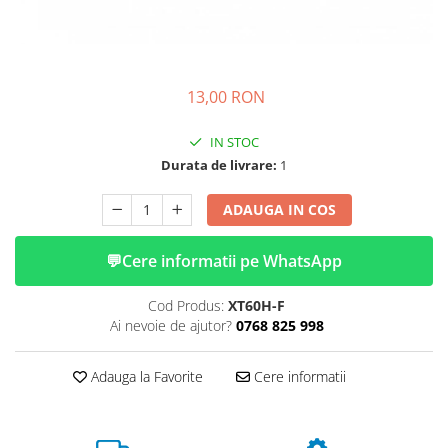
➔ Cu Remorca Fara Permis
➔ Cu Volan
➔ Fara Permis
➔ 4000W
13,00 RON
⬇ MARCI
➔ Volta
IN STOC
➔ Kuba
Durata de livrare:
1
➔ Jinpeng/AMR
ADAUGA IN COS
➔ RDB
➔ Ruris
💬
Cere informatii pe WhatsApp
➔ Arora
PIESE DE SCHIMB
Cod Produs:
XT60H-F
Baterii
Ai nevoie de ajutor?
0768 825 998
Camere
Cauciucuri
Adauga la Favorite
Cere informatii
Controllere
Incarcatoare