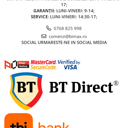
17;
Cauciuc Trotineta Electrica
GARANȚII
: LUNI-VINERI: 9-14;
Camera Trotineta Electrica
SERVICE
: LUNI-VINERI: 14:30-17;
Incarcator Trotineta Electrica
Controller Trotineta Electrica
0768 825 998
Acceleratie Trotineta Electrica
comenzi@bimax.ro
SOCIAL
URMARESTE-NE IN SOCIAL MEDIA
Display/Ecran Trotineta Electrica
Motor Trotineta Electrica
Kit Frână Hidraulică
Franare Trotineta Electrica
Aparatori Noroi Trotineta Electrica
Electrice Diverse, Contacte,
Butoane
Lumini Trotinete Electrice
Piese Kugoo
Kukirin M4 MAX
Kukirin S1 MAX 2025-2026
KuKirin G2