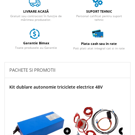
ACCESORII
Huse
LIVRARE ACASĂ
SUPORT TEHNIC
Gratuit sau contracost în funcție de
Personal calificat pentru suport
Toate accesoriile la Triciclete
mărimea produselor.
tehnic
Masini Electrice
Masina Electrica RDB
Garantie Bimax
Masina Electrica Arora
Plata cash sau in rate
Toate produsele au Garantie
Poti plati atat integral cat si in rate
Masina Electrica 25 km/h
Masina Electrica 2 Locuri fara
Permis
PACHETE SI PROMOTII
Scutere Electrice
⬇ TIPURI
Kit dublare autonomie triciclete electrice 48V
Cu 2 Roti
Cu 3 Roti
Cu 3 Roti fara Permis
Cu 4 Roti
Cu Pedale
Fara Permis