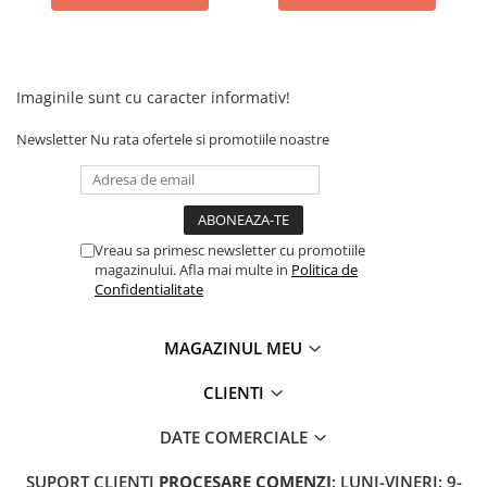
Acumulatori 24V
Acumulatori 36V
Acumulatori 48V
Cauciucuri
Imaginile sunt cu caracter informativ!
Cauciucuri Fat Bike
Newsletter
Nu rata ofertele si promotiile noastre
Camere
Controllere
Display
Incarcatoare 24V
Vreau sa primesc newsletter cu promotiile
Incarcatoare 36V
magazinului. Afla mai multe in
Politica de
Confidentialitate
Incarcatoare 48V
ACCESORII
MAGAZINUL MEU
Lumini
Kit Conversie
CLIENTI
Piese Trotinete Electrice
DATE COMERCIALE
PIESE UNIVERSALE
Baterie Trotineta Electrica
SUPORT CLIENTI
PROCESARE COMENZI
: LUNI-VINERI: 9-