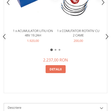
25 km/h
45 km/h
50 km/h
Chopper
1 x ACUMULATOR LITIU ION
1 x COMUTATOR ROTATIV CU
1
Harley
48V 19.2AH
2 CAME
VEN
⬇ MARCI
1.920,00
200,00
➔ Geeli
➔ RDB
➔ Volta
2.237,00 RON
➔ Z-Tech
DETALII
➔ Kuba
PIESE DE SCHIMB
Acceleratii
Baterii
Baterii 48V
Baterii 60V
Descriere