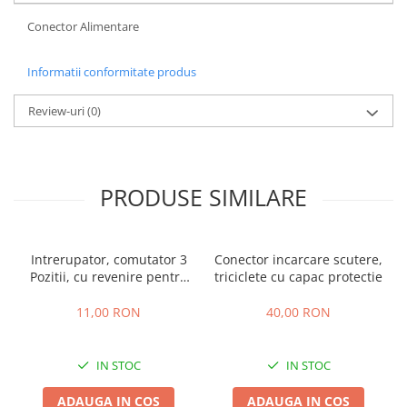
Camere
Cauciucuri
Conector Alimentare
Controllere
Informatii conformitate produs
Incarcatoare
Biciclete Electrice
Review-uri
(0)
⬇ TIPURI
Barbati
Dama
PRODUSE SIMILARE
Ieftine
Pliabila
Tip Scuter
Intrerupator, comutator 3
Conector incarcare scutere,
⬇ MARCI
Pozitii, cu revenire pentru
triciclete cu capac protectie
masinute electrice copii
Kuba
11,00 RON
40,00 RON
Ztech
PIESE DE SCHIMB
IN STOC
IN STOC
Acceleratii
Acumulatori
ADAUGA IN COS
ADAUGA IN COS