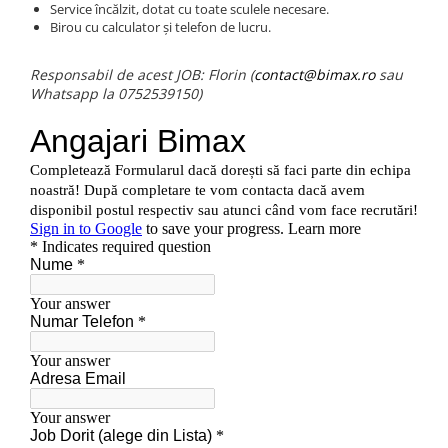
Service încălzit, dotat cu toate sculele necesare.
25 km/h
Birou cu calculator și telefon de lucru.
45 km/h
Responsabil de acest JOB: Florin (
contact@bimax.ro
sau
50 km/h
Whatsapp la 0752539150)
Chopper
Harley
⬇ MARCI
➔ Geeli
➔ RDB
➔ Volta
➔ Z-Tech
➔ Kuba
PIESE DE SCHIMB
Acceleratii
Baterii
Baterii 48V
Baterii 60V