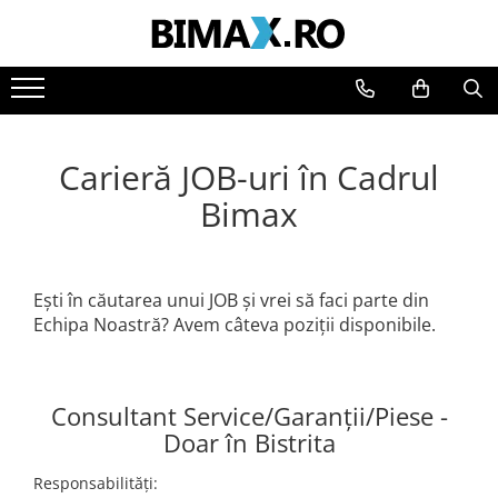
Toate Produsele
Triciclete Electrice
⬇ TIPURI
Carieră JOB-uri în Cadrul
➔ Cu 1 Loc
Bimax
➔ Cu 2 Locuri
➔ Acoperita
➔ Adulti - Fara permis
➔ Adulti - 2 Locuri
Ești în căutarea unui JOB și vrei să faci parte din
Echipa Noastră? Avem câteva poziții disponibile.
➔ Adulti - cu Cabina
➔ Cu 3 Roti
➔ Cu Cabina
Consultant Service/Garanții/Piese -
➔ Cu Cabina fara Permis
Doar în Bistrita
➔ Cu Cabina Inchisa
➔ Cu Remorca
Responsabilități: