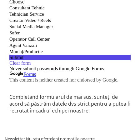
Camere
Cauciucuri
Controllere
Incarcatoare
Biciclete Electrice
⬇ TIPURI
Barbati
Dama
Ieftine
Pliabila
Tip Scuter
⬇ MARCI
Completand formularul de mai sus, sunteți de
Kuba
acord să păstrăm datele dvs strict pentru a putea fi
Ztech
recrutat în cadrul echipei noastre.
PIESE DE SCHIMB
Acceleratii
Acumulatori
Newsletter
Nu rata ofertele si promotiile noastre