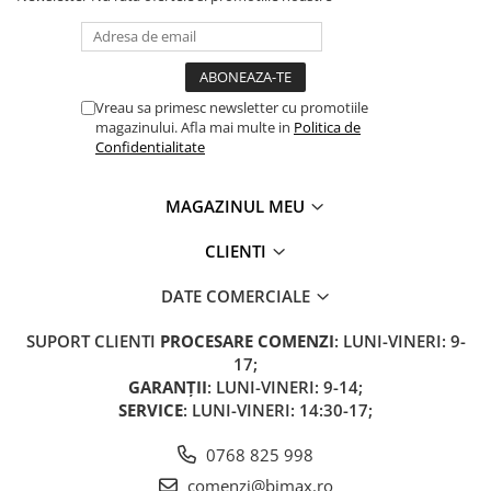
Acumulatori 24V
Acumulatori 36V
Acumulatori 48V
Cauciucuri
Vreau sa primesc newsletter cu promotiile
Cauciucuri Fat Bike
magazinului. Afla mai multe in
Politica de
Confidentialitate
Camere
Controllere
MAGAZINUL MEU
Display
Incarcatoare 24V
CLIENTI
Incarcatoare 36V
DATE COMERCIALE
Incarcatoare 48V
ACCESORII
SUPORT CLIENTI
PROCESARE COMENZI
: LUNI-VINERI: 9-
Lumini
17;
GARANȚII
: LUNI-VINERI: 9-14;
Kit Conversie
SERVICE
: LUNI-VINERI: 14:30-17;
Piese Trotinete Electrice
PIESE UNIVERSALE
0768 825 998
Baterie Trotineta Electrica
comenzi@bimax.ro