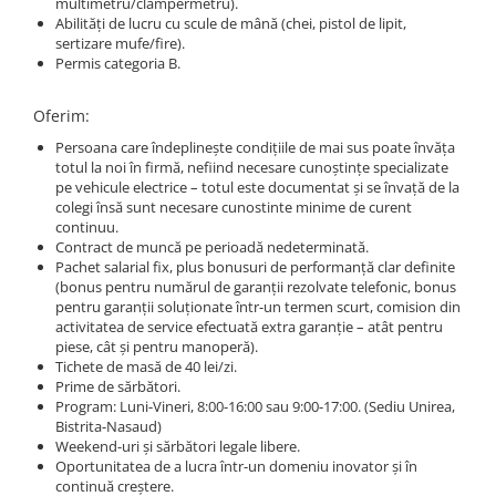
multimetru/clampermetru).
ACCESORII
Abilități de lucru cu scule de mână (chei, pistol de lipit,
Huse
sertizare mufe/fire).
Permis categoria B.
Toate accesoriile la Triciclete
Masini Electrice
Oferim:
Masina Electrica RDB
Persoana care îndeplinește condițiile de mai sus poate învăța
Masina Electrica Arora
totul la noi în firmă, nefiind necesare cunoștințe specializate
pe vehicule electrice – totul este documentat și se învață de la
Masina Electrica 25 km/h
colegi însă sunt necesare cunostinte minime de curent
continuu.
Masina Electrica 2 Locuri fara
Contract de muncă pe perioadă nedeterminată.
Permis
Pachet salarial fix, plus bonusuri de performanță clar definite
Scutere Electrice
(bonus pentru numărul de garanții rezolvate telefonic, bonus
pentru garanții soluționate într-un termen scurt, comision din
⬇ TIPURI
activitatea de service efectuată extra garanție – atât pentru
piese, cât și pentru manoperă).
Cu 2 Roti
Tichete de masă de 40 lei/zi.
Cu 3 Roti
Prime de sărbători.
Program: Luni-Vineri, 8:00-16:00 sau 9:00-17:00. (Sediu Unirea,
Cu 3 Roti fara Permis
Bistrita-Nasaud)
Cu 4 Roti
Weekend-uri și sărbători legale libere.
Cu Pedale
Oportunitatea de a lucra într-un domeniu inovator și în
continuă creștere.
Fara Permis