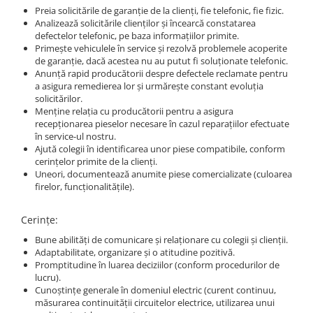
➔ Cu Remorca Fara Permis
Preia solicitările de garanție de la clienți, fie telefonic, fie fizic.
➔ Cu Volan
Analizează solicitările clienților și încearcă constatarea
defectelor telefonic, pe baza informațiilor primite.
➔ Fara Permis
Primește vehiculele în service și rezolvă problemele acoperite
➔ 4000W
de garanție, dacă acestea nu au putut fi soluționate telefonic.
Anunță rapid producătorii despre defectele reclamate pentru
⬇ MARCI
a asigura remedierea lor și urmărește constant evoluția
➔ Volta
solicitărilor.
Menține relația cu producătorii pentru a asigura
➔ Kuba
recepționarea pieselor necesare în cazul reparațiilor efectuate
➔ Jinpeng/AMR
în service-ul nostru.
Ajută colegii în identificarea unor piese compatibile, conform
➔ RDB
cerințelor primite de la clienți.
➔ Ruris
Uneori, documentează anumite piese comercializate (culoarea
➔ Arora
firelor, funcționalitățile).
PIESE DE SCHIMB
Cerințe:
Baterii
Bune abilități de comunicare și relaționare cu colegii și clienții.
Camere
Adaptabilitate, organizare și o atitudine pozitivă.
Cauciucuri
Promptitudine în luarea deciziilor (conform procedurilor de
lucru).
Controllere
Cunoștințe generale în domeniul electric (curent continuu,
Incarcatoare
măsurarea continuității circuitelor electrice, utilizarea unui