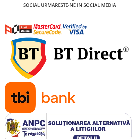
SOCIAL
URMARESTE-NE IN SOCIAL MEDIA
Cauciuc Trotineta Electrica
Camera Trotineta Electrica
Incarcator Trotineta Electrica
Controller Trotineta Electrica
Acceleratie Trotineta Electrica
Display/Ecran Trotineta Electrica
Motor Trotineta Electrica
Kit Frână Hidraulică
Franare Trotineta Electrica
Aparatori Noroi Trotineta Electrica
Electrice Diverse, Contacte,
Butoane
Lumini Trotinete Electrice
Piese Kugoo
Kukirin M4 MAX
Kukirin S1 MAX 2025-2026
KuKirin G2