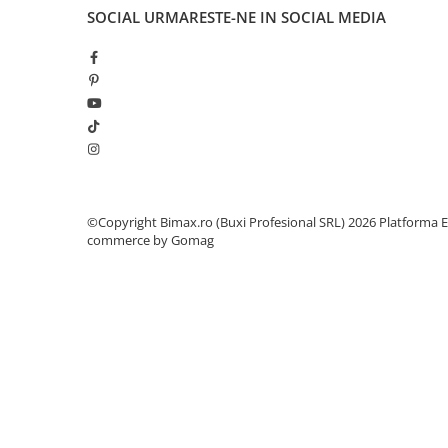
ACCESORII
SOCIAL
URMARESTE-NE IN SOCIAL MEDIA
Huse
Toate accesoriile la Triciclete
Masini Electrice
Masina Electrica RDB
Masina Electrica Arora
Masina Electrica 25 km/h
Masina Electrica 2 Locuri fara
©Copyright Bimax.ro (Buxi Profesional SRL) 2026
Platforma E
Permis
commerce by Gomag
Scutere Electrice
⬇ TIPURI
Cu 2 Roti
Cu 3 Roti
Cu 3 Roti fara Permis
Cu 4 Roti
Cu Pedale
Fara Permis