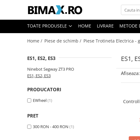
Toate Produsele
TOATE PRODUSELE
HOME
LIVRARE
METODE 
Triciclete Electrice
Home /
Piese de schimb /
Piese Trotineta Electrica -
⬇ TIPURI
➔ Cu 1 Loc
ES1, E
ES1, ES2, ES3
➔ Cu 2 Locuri
➔ Acoperita
Ninebot Segway ZT3 PRO
Afiseaza:
➔ Adulti - Fara permis
ES1, ES2, ES3
➔ Adulti - 2 Locuri
PRODUCATORI
➔ Adulti - cu Cabina
➔ Cu 3 Roti
EWheel
(1)
Control
➔ Cu Cabina
PRET
➔ Cu Cabina fara Permis
➔ Cu Cabina Inchisa
300 RON - 400 RON
(1)
➔ Cu Remorca