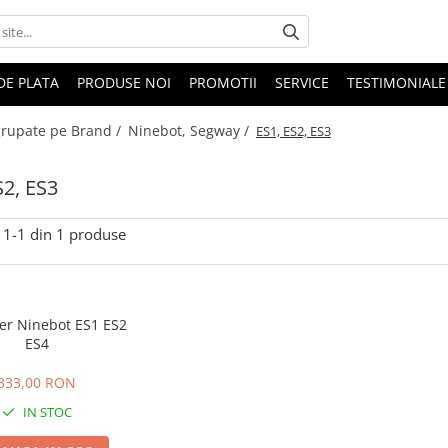
DE PLATA
PRODUSE NOI
PROMOTII
SERVICE
TESTIMONIALE
 grupate pe Brand /
Ninebot, Segway /
ES1, ES2, ES3
S2, ES3
1-
1
din
1
produse
ler Ninebot ES1 ES2
ES4
333,00 RON
IN STOC