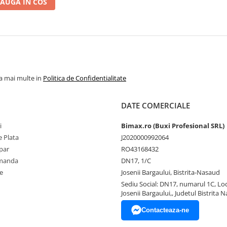
AUGA IN COS
la mai multe in
Politica de Confidentialitate
DATE COMERCIALE
i
Bimax.ro (Buxi Profesional SRL)
 Plata
J2020000992064
par
RO43168432
omanda
DN17, 1/C
e
Josenii Bargaului, Bistrita-Nasaud
Sediu Social: DN17, numarul 1C, Loc
Josenii Bargaului,, Judetul Bistrita 
Contacteaza-ne