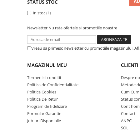
➔ Cu Remorca Fara Permis
AD
STATUS STOC
➔ Cu Volan
In stoc
(1)
➔ Fara Permis
➔ 4000W
Newsletter
Nu rata ofertele si promotiile noastre
⬇ MARCI
➔ Volta
Vreau sa primesc newsletter cu promotiile magazinului. Af
➔ Kuba
➔ Jinpeng/AMR
MAGAZINUL MEU
CLIENTI
➔ RDB
➔ Ruris
Termeni si conditii
Despre no
➔ Arora
Politica de Confidentialitate
Metode de
PIESE DE SCHIMB
Politica Cookies
Cum Cum
Politica De Retur
Status c
Baterii
Program de fidelizare
Cont hom
Camere
Formular Garantie
Contact
Cauciucuri
Job-uri Disponibile
ANPC
Controllere
SOL
Incarcatoare