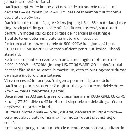
gamă te acoperă confortabil.
Piese de schimb Tornado
Dacă parcurgi 25–35 km pe zi, ai nevoie de autonomie reală — nu
declarată — de minimum 35–40 km, ceea ce înseamnă o autonomie
Piese de schimb Volta
declarată de 50+ km.
Dacă traseul zilnic depășește 40 km, Jinpeng HS cu 65 km declarați este
Piese de schimb scutere City Coco
singura alegere din gamă care oferă suficientă rezervă, sau optezi
(Harley)
pentru un model litiu cu posibilitate de încărcare la destinație.
Piese de schimb Electroride /
Tipul de teren determină puterea motorului necesară.
OUDIE
Pe teren plat urban, motoarele de 500–900W funcționează bine.
ZT-09 TC PREMIUM cu 900W este suficient pentru utilizarea urbană
Piese de Schimb RDB
standard.
Pe trasee cu pante frecvente sau urcări prelungite, motoarele de
Piese de Schimb Jinpeng
2.000–2.200W — STORM, Jinpeng HS, ZT-36 WARRIOR — oferă cuplul
necesar fără să fie solicitate la maximum, ceea ce prelungește și durata
Piese de schimb Arora
de viață a motorului și a bateriei.
Piese scutere universale
Viteza necesară influențează alegerea permisului și a modelului.
Dacă nu ai permis și nu vrei să obții unul, alege dintre modelele de 25
Senzori, intrerupatoare, electrice
km/h — marea majoritate a gamei.
Dacă ai permis AM sau B și vrei o viteză mai mare, KUBA GREE 08 cu 45
Baterie Scuter Electric
km/h și ZT-36 LUNA cu 45 km/h sunt singurele modele din gamă care
Cauciuc Scuter Electric
depășesc limita de 25 km/h.
Utilizarea profesională — livrări, curierat, deplasări multiple zilnice —
Controller Scuter Electric
cere modele cu autonomie maximă, motor robust și construcție
solidă.
Incarcator Scuter Electric
STORM și Jinpeng HS sunt modelele orientate spre această utilizare în