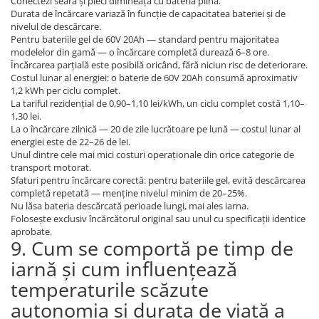
Conectezi seara și pleci dimineața cu bateria plină.
Durata de încărcare variază în funcție de capacitatea bateriei și de
nivelul de descărcare.
Pentru bateriile gel de 60V 20Ah — standard pentru majoritatea
modelelor din gamă — o încărcare completă durează 6–8 ore.
Încărcarea parțială este posibilă oricând, fără niciun risc de deteriorare.
Costul lunar al energiei: o baterie de 60V 20Ah consumă aproximativ
1,2 kWh per ciclu complet.
La tariful rezidențial de 0,90–1,10 lei/kWh, un ciclu complet costă 1,10–
1,30 lei.
La o încărcare zilnică — 20 de zile lucrătoare pe lună — costul lunar al
energiei este de 22–26 de lei.
Unul dintre cele mai mici costuri operaționale din orice categorie de
transport motorat.
Sfaturi pentru încărcare corectă: pentru bateriile gel, evită descărcarea
completă repetată — menține nivelul minim de 20–25%.
Nu lăsa bateria descărcată perioade lungi, mai ales iarna.
Folosește exclusiv încărcătorul original sau unul cu specificații identice
aprobate.
9. Cum se comportă pe timp de
iarnă și cum influențează
temperaturile scăzute
autonomia și durata de viață a