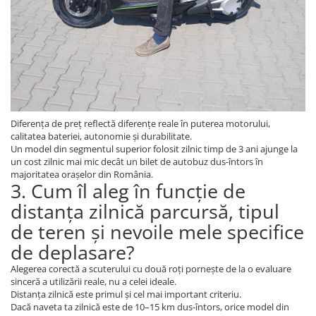
Oglinzi Triciclu Electric
Frână Triciclu Electric
Baterie Tricicleta Electrica
Ulei Diferential Triciclu Electric
Comenzi Ghidon Triciclu Electric
Incarcator Triciclu Electric
Diferența de preț reflectă diferențe reale în puterea motorului,
Camera Tricicleta Electrica
calitatea bateriei, autonomie și durabilitate.
Un model din segmentul superior folosit zilnic timp de 3 ani ajunge la
Cauciuc Tricicleta Electrica
un cost zilnic mai mic decât un bilet de autobuz dus-întors în
majoritatea orașelor din România.
Controller Tricicleta Electrica
3. Cum îl aleg în funcție de
Acceleratie Triciclu Electric
distanța zilnică parcursă, tipul
Lumini Tricicluri Electrice
de teren și nevoile mele specifice
Roti, Axe
de deplasare?
Cauta piese după Marcă/Model
Alegerea corectă a scuterului cu două roți pornește de la o evaluare
sinceră a utilizării reale, nu a celei ideale.
Piese de Schimb Z-TECH
Distanța zilnică este primul și cel mai important criteriu.
Piese de schimb KUBA / RKS
Dacă naveta ta zilnică este de 10–15 km dus-întors, orice model din