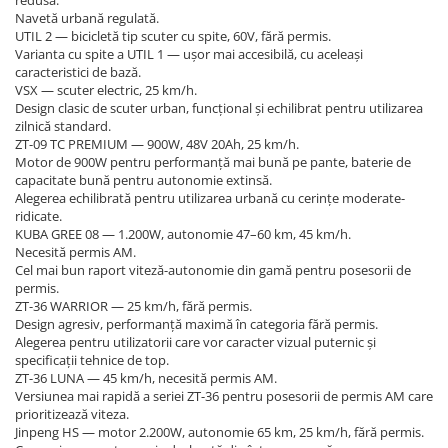
redusă.
Navetă urbană regulată.
UTIL 2 — bicicletă tip scuter cu spite, 60V, fără permis.
Varianta cu spite a UTIL 1 — ușor mai accesibilă, cu aceleași
caracteristici de bază.
VSX — scuter electric, 25 km/h.
Design clasic de scuter urban, funcțional și echilibrat pentru utilizarea
zilnică standard.
ZT-09 TC PREMIUM — 900W, 48V 20Ah, 25 km/h.
Motor de 900W pentru performanță mai bună pe pante, baterie de
capacitate bună pentru autonomie extinsă.
Alegerea echilibrată pentru utilizarea urbană cu cerințe moderate-
ridicate.
KUBA GREE 08 — 1.200W, autonomie 47–60 km, 45 km/h.
Necesită permis AM.
Cel mai bun raport viteză-autonomie din gamă pentru posesorii de
permis.
ZT-36 WARRIOR — 25 km/h, fără permis.
Design agresiv, performanță maximă în categoria fără permis.
Alegerea pentru utilizatorii care vor caracter vizual puternic și
specificații tehnice de top.
ZT-36 LUNA — 45 km/h, necesită permis AM.
Versiunea mai rapidă a seriei ZT-36 pentru posesorii de permis AM care
prioritizează viteza.
Jinpeng HS — motor 2.200W, autonomie 65 km, 25 km/h, fără permis.