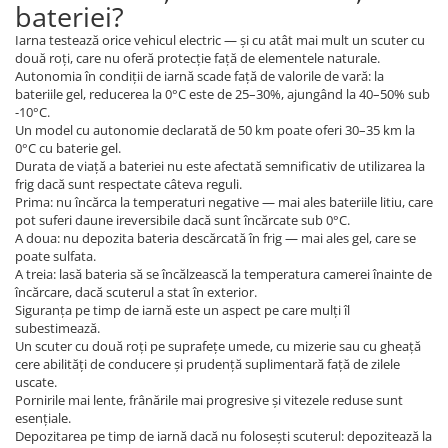
bateriei?
Iarna testează orice vehicul electric — și cu atât mai mult un scuter cu
două roți, care nu oferă protecție față de elementele naturale.
Autonomia în condiții de iarnă scade față de valorile de vară: la
bateriile gel, reducerea la 0°C este de 25–30%, ajungând la 40–50% sub
-10°C.
Un model cu autonomie declarată de 50 km poate oferi 30–35 km la
0°C cu baterie gel.
Durata de viață a bateriei nu este afectată semnificativ de utilizarea la
frig dacă sunt respectate câteva reguli.
Prima: nu încărca la temperaturi negative — mai ales bateriile litiu, care
pot suferi daune ireversibile dacă sunt încărcate sub 0°C.
A doua: nu depozita bateria descărcată în frig — mai ales gel, care se
poate sulfata.
A treia: lasă bateria să se încălzească la temperatura camerei înainte de
încărcare, dacă scuterul a stat în exterior.
Siguranța pe timp de iarnă este un aspect pe care mulți îl
subestimează.
Un scuter cu două roți pe suprafețe umede, cu mizerie sau cu gheață
cere abilități de conducere și prudență suplimentară față de zilele
uscate.
Pornirile mai lente, frânările mai progresive și vitezele reduse sunt
esențiale.
Depozitarea pe timp de iarnă dacă nu folosești scuterul: depozitează la