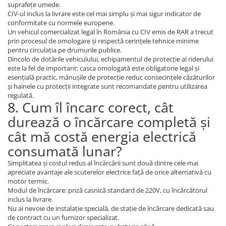
suprafețe umede.
CIV-ul inclus la livrare este cel mai simplu și mai sigur indicator de
conformitate cu normele europene.
Un vehicul comercializat legal în România cu CIV emis de RAR a trecut
prin procesul de omologare și respectă cerințele tehnice minime
pentru circulația pe drumurile publice.
Dincolo de dotările vehiculului, echipamentul de protecție al riderului
este la fel de important: casca omologată este obligatorie legal și
esențială practic, mânușile de protecție reduc consecințele căzăturilor
și hainele cu protecții integrate sunt recomandate pentru utilizarea
regulată.
8. Cum îl încarc corect, cât
durează o încărcare completă și
cât mă costă energia electrică
consumată lunar?
Simplitatea și costul redus al încărcării sunt două dintre cele mai
apreciate avantaje ale scuterelor electrice față de orice alternativă cu
motor termic.
Modul de încărcare: priză casnică standard de 220V, cu încărcătorul
inclus la livrare.
Nu ai nevoie de instalație specială, de stație de încărcare dedicată sau
de contract cu un furnizor specializat.