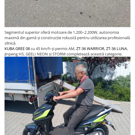
Diverse Electronice
Husa Tricicleta Electrica
Lumini Bicicleta
Segmentul superior oferă motoare de 1.200–2.200W, autonomia
Aparatori Noroi Bicicleta
maximă din gamă și construcție robustă pentru utilizarea profesională
Trolii Electrice
zilnică.
KUBA GREE 08
cu 45 km/h și permis AM,
ZT-36 WARRIOR
,
ZT-36 LUNA
,
Accesorii Triciclete Electrice
Jinpeng HS, GEELI NEON și STORM completează această categorie.
Casti Bike-Moto
Accesorii Trotinete
Produse Resigilate
BMS-uri
Scule si intretinere
Promotiile Lunii
Resigilate
Piese Triciclete Universale
Suspensii Triciclu Electric