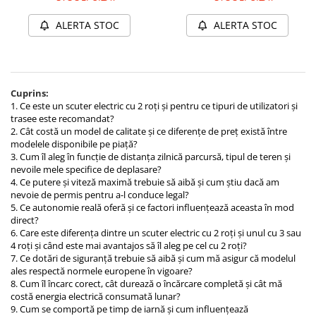
Acumulatori 24V
ALERTA STOC
ALERTA STOC
Acumulatori 36V
Acumulatori 48V
Cauciucuri
Cauciucuri Fat Bike
Cuprins:
Camere
1. Ce este un scuter electric cu 2 roți și pentru ce tipuri de utilizatori și
Controllere
trasee este recomandat?
2. Cât costă un model de calitate și ce diferențe de preț există între
Display
modelele disponibile pe piață?
Incarcatoare 24V
3. Cum îl aleg în funcție de distanța zilnică parcursă, tipul de teren și
nevoile mele specifice de deplasare?
Incarcatoare 36V
4. Ce putere și viteză maximă trebuie să aibă și cum știu dacă am
Incarcatoare 48V
nevoie de permis pentru a-l conduce legal?
5. Ce autonomie reală oferă și ce factori influențează aceasta în mod
ACCESORII
direct?
Lumini
6. Care este diferența dintre un scuter electric cu 2 roți și unul cu 3 sau
4 roți și când este mai avantajos să îl aleg pe cel cu 2 roți?
Kit Conversie
7. Ce dotări de siguranță trebuie să aibă și cum mă asigur că modelul
ales respectă normele europene în vigoare?
Piese Trotinete Electrice
8. Cum îl încarc corect, cât durează o încărcare completă și cât mă
PIESE UNIVERSALE
costă energia electrică consumată lunar?
9. Cum se comportă pe timp de iarnă și cum influențează
Baterie Trotineta Electrica