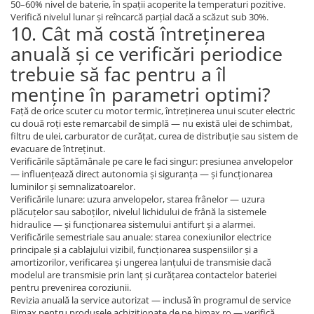
50–60% nivel de baterie, în spații acoperite la temperaturi pozitive.
Verifică nivelul lunar și reîncarcă parțial dacă a scăzut sub 30%.
10. Cât mă costă întreținerea
anuală și ce verificări periodice
trebuie să fac pentru a îl
menține în parametri optimi?
Față de orice scuter cu motor termic, întreținerea unui scuter electric
cu două roți este remarcabil de simplă — nu există ulei de schimbat,
filtru de ulei, carburator de curățat, curea de distribuție sau sistem de
evacuare de întreținut.
Verificările săptămânale pe care le faci singur: presiunea anvelopelor
— influențează direct autonomia și siguranța — și funcționarea
luminilor și semnalizatoarelor.
Verificările lunare: uzura anvelopelor, starea frânelor — uzura
plăcuțelor sau saboților, nivelul lichidului de frână la sistemele
hidraulice — și funcționarea sistemului antifurt și a alarmei.
Verificările semestriale sau anuale: starea conexiunilor electrice
principale și a cablajului vizibil, funcționarea suspensiilor și a
amortizorilor, verificarea și ungerea lanțului de transmisie dacă
modelul are transmisie prin lanț și curățarea contactelor bateriei
pentru prevenirea coroziunii.
Revizia anuală la service autorizat — inclusă în programul de service
Bimax pentru produsele achiziționate de pe bimax.ro — verifică