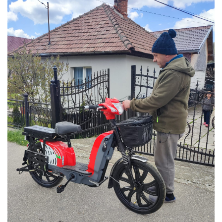
Acceleratii
Acumulatori
Anvelope si camere
Controllere
Display / Bord
Motoare
Piese grupate pe Producator
Accesorii
Huse / Parbrize
Toamna-Iarna
Oglinzi
Antifurturi
Cosuri, Cutii, Scaune
Suport Telefoane
Pompe