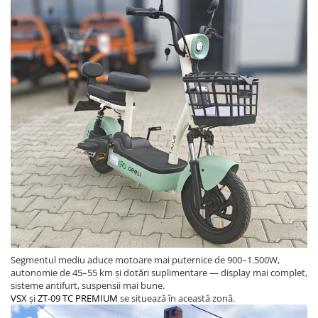
Franare
Relee
Pedale si accesorii
Mecanica
Conectori - Sigurante
Spite
Tranzistori Mosfet - Senzori
Invertor tensiune
Piese Trotineta Electrica - grupate
pe Brand
Piese tricicluri electrice univerale
Piese Trotinete Electrice
Universale
Segmentul mediu aduce motoare mai puternice de 900–1.500W,
autonomie de 45–55 km și dotări suplimentare — display mai complet,
Piese Scutere Electrice universale
sisteme antifurt, suspensii mai bune.
VSX
și
ZT-09 TC PREMIUM
se situează în această zonă.
Incarcatoare