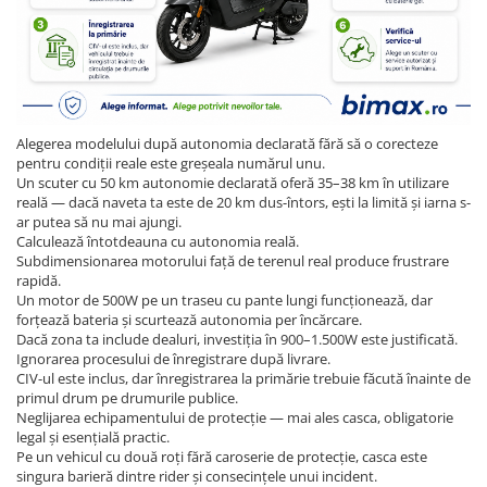
Alegerea modelului după autonomia declarată fără să o corecteze
pentru condiții reale este greșeala numărul unu.
Un scuter cu 50 km autonomie declarată oferă 35–38 km în utilizare
reală — dacă naveta ta este de 20 km dus-întors, ești la limită și iarna s-
ar putea să nu mai ajungi.
Calculează întotdeauna cu autonomia reală.
Subdimensionarea motorului față de terenul real produce frustrare
rapidă.
Un motor de 500W pe un traseu cu pante lungi funcționează, dar
forțează bateria și scurtează autonomia per încărcare.
Dacă zona ta include dealuri, investiția în 900–1.500W este justificată.
Ignorarea procesului de înregistrare după livrare.
CIV-ul este inclus, dar înregistrarea la primărie trebuie făcută înainte de
primul drum pe drumurile publice.
Neglijarea echipamentului de protecție — mai ales casca, obligatorie
legal și esențială practic.
Pe un vehicul cu două roți fără caroserie de protecție, casca este
singura barieră dintre rider și consecințele unui incident.