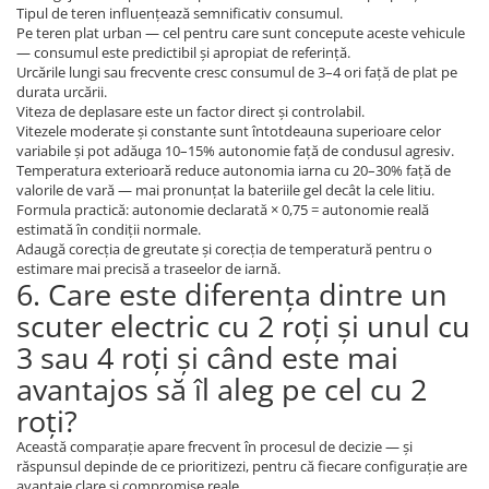
Tipul de teren influențează semnificativ consumul.
Pe teren plat urban — cel pentru care sunt concepute aceste vehicule
— consumul este predictibil și apropiat de referință.
Urcările lungi sau frecvente cresc consumul de 3–4 ori față de plat pe
durata urcării.
Viteza de deplasare este un factor direct și controlabil.
Vitezele moderate și constante sunt întotdeauna superioare celor
variabile și pot adăuga 10–15% autonomie față de condusul agresiv.
Temperatura exterioară reduce autonomia iarna cu 20–30% față de
valorile de vară — mai pronunțat la bateriile gel decât la cele litiu.
Formula practică: autonomie declarată × 0,75 = autonomie reală
estimată în condiții normale.
Adaugă corecția de greutate și corecția de temperatură pentru o
estimare mai precisă a traseelor de iarnă.
6. Care este diferența dintre un
scuter electric cu 2 roți și unul cu
3 sau 4 roți și când este mai
avantajos să îl aleg pe cel cu 2
roți?
Această comparație apare frecvent în procesul de decizie — și
răspunsul depinde de ce prioritizezi, pentru că fiecare configurație are
avantaje clare și compromise reale.