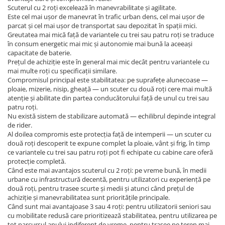
Scuterul cu 2 roți excelează în manevrabilitate și agilitate.
Este cel mai ușor de manevrat în trafic urban dens, cel mai ușor de
parcat și cel mai ușor de transportat sau depozitat în spații mici.
Greutatea mai mică față de variantele cu trei sau patru roți se traduce
în consum energetic mai mic și autonomie mai bună la aceeași
capacitate de baterie.
Prețul de achiziție este în general mai mic decât pentru variantele cu
mai multe roți cu specificații similare.
Compromisul principal este stabilitatea: pe suprafețe alunecoase —
ploaie, mizerie, nisip, gheață — un scuter cu două roți cere mai multă
atenție și abilitate din partea conducătorului față de unul cu trei sau
patru roți.
Nu există sistem de stabilizare automată — echilibrul depinde integral
de rider.
Al doilea compromis este protecția față de intemperii — un scuter cu
două roți descoperit te expune complet la ploaie, vânt și frig, în timp
ce variantele cu trei sau patru roți pot fi echipate cu cabine care oferă
protecție completă.
Când este mai avantajos scuterul cu 2 roți: pe vreme bună, în medii
urbane cu infrastructură decentă, pentru utilizatori cu experiență pe
două roți, pentru trasee scurte și medii și atunci când prețul de
achiziție și manevrabilitatea sunt prioritățile principale.
Când sunt mai avantajoase 3 sau 4 roți: pentru utilizatorii seniori sau
cu mobilitate redusă care prioritizează stabilitatea, pentru utilizarea pe
tot parcursul anului indiferent de vreme, pentru trasee pe teren mai