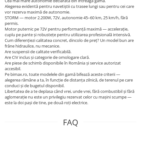
Cea mai mare autonomie declarată din întreaga gamă.
Alegerea evidentă pentru navetiștii cu trasee lungi sau pentru cei care
vor rezerva maximă de autonomie.
STORM — motor 2.200W, 72V, autonomie 45–60 km, 25 km/h, fără
permis.
Motor puternic pe 72V pentru performanță maximă — accelerație,
cuplu pe pante și robustețe pentru utilizarea profesională intensivă.
Cum diferențiezi calitatea concret, dincolo de preț? Un model bun are
frâne hidraulice, nu mecanice.
Are suspensii de calitate verificabilă.
Are CIV inclus și categorie de omologare clară.
Are piese de schimb disponibile în România și service autorizat
accesibil.
Pe bimax.ro, toate modelele din gamă bifează aceste criterii —
alegerea rămâne a ta, în funcție de distanța zilnică, de terenul pe care
conduci și de bugetul disponibil.
Libertatea de a te deplasa când vrei, unde vrei, fără combustibil și fără
aglomerație nu este un privilegiu rezervat celor cu mașini scumpe —
este la doi pași de tine, pe două roți electrice.
FAQ