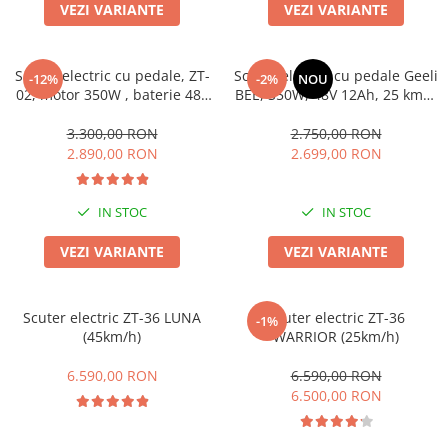
➔ Cu Remorca Fara Permis
VEZI VARIANTE
VEZI VARIANTE
➔ Cu Volan
➔ Fara Permis
Scuter electric cu pedale, ZT-
Scuter electric cu pedale Geeli
-12%
-2%
NOU
➔ 4000W
02, motor 350W , baterie 48V
BEE, 350W, 48V 12Ah, 25 km/h
⬇ MARCI
12Ah, viteza maxima 25km/h,
fără permis, 2 locuri,
fara permis, 35km autonomie
autonomie până la 38 km, CIV
3.300,00 RON
2.750,00 RON
➔ Volta
RAR inclus
2.890,00 RON
2.699,00 RON
➔ Kuba
➔ Jinpeng/AMR
IN STOC
IN STOC
➔ RDB
➔ Ruris
VEZI VARIANTE
VEZI VARIANTE
➔ Arora
PIESE DE SCHIMB
Scuter electric ZT-36 LUNA
Scuter electric ZT-36
-1%
Baterii
(45km/h)
WARRIOR (25km/h)
Camere
6.590,00 RON
6.590,00 RON
Cauciucuri
6.500,00 RON
Controllere
Incarcatoare