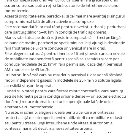
Fără complexitatea unui vehicul cu caroserie, fără greutatea unui
KuKirin G2 MASTER
scuter cu trei
sau patru roți și fără costurile de întreținere ale unui
motor termic.
Kukirin G2 MAX
Această simplitate este, paradoxal, și cel mai mare avantaj și singurul
KuKirin G2 PRO
compromis real față de alternativele mai complexe.
Este recomandat în primul rând pentru navetiștii urbani și periurbani
KuKirin G3 PRO
care parcurg zilnic 15–40 km în condiții de trafic aglomerat.
Kukirin G4 (2025)
Manevrabilitatea pe două roți este incomparabilă — treci pe lângă
KuKirin S1 PRO
coloane de mașini, parchezi pe spații minuscule și ajungi la destinație
fără frustrarea celui care conduce un vehicul mare în oraș.
Kugoo S1
Este alegerea naturală pentru tinerii de 16 ani și peste care au nevoie
Kugoo G2 Pro
de mobilitate independentă pentru școală sau serviciu și care pot
conduce modelele de 25 km/h fără permis sau, dacă dețin permisul
Piese Xiaomi
AM, modelele de 45 km/h.
Scooter 3 (Mi3)
Utilizatorii în vârstă care nu mai dețin permisul B dar vor să rămână
mobili independent găsesc în modelele de 25 km/h o soluție legală,
Scooter 3 Lite (Mi3 Lite)
accesibilă și ușor de operat.
Scooter 4 PRO (Mi4 PRO)
Curieri și livratori pentru care fiecare minut contează și care parcurg
zeci de kilometri pe zi în condiții urbane dense — un scuter electric cu
Essential, M365, 1S
două roți reduce dramatic costurile operaționale față de orice
PRO / PRO2
alternativă cu motor termic.
Nu este, în schimb, alegerea ideală pentru cei care prioritizează
Scooter 4 Ultra
protecția față de intemperii, pentru utilizatorii cu mobilitate redusă
Piese Xiaomi Scooter 5
sau pentru trasee lungi interurbane unde viteza și autonomia
contează mai mult decât manevrabilitatea urbană.
Piese Xiaomi Scooter Elite