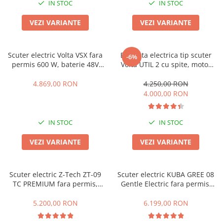
ACCESORII
IN STOC
IN STOC
Huse
VEZI VARIANTE
VEZI VARIANTE
Toate accesoriile la Triciclete
Masini Electrice
Scuter electric Volta VSX fara
Bicicleta electrica tip scuter
Masina Electrica RDB
-6%
permis 600 W, baterie 48V
Volta UTIL 2 cu spite, motor
Masina Electrica Arora
20Ah, autonomie 50 km/h,
500W, 60V 12Ah, fara permis,
sarcina maxima 100 kg, negru
autonomie 33 km, viteza
4.869,00 RON
4.250,00 RON
Masina Electrica 25 km/h
(viteza maxima 25km/h)
maxima 25 km/h
4.000,00 RON
Masina Electrica 2 Locuri fara
Permis
IN STOC
IN STOC
Scutere Electrice
⬇ TIPURI
VEZI VARIANTE
VEZI VARIANTE
Cu 2 Roti
Cu 3 Roti
Scuter electric Z-Tech ZT-09
Scuter electric KUBA GREE 08
Cu 3 Roti fara Permis
TC PREMIUM fara permis,
Gentle Electric fara permis,
900W, 48V 20Ah Baterie,
47-60km autonomie, 45km/h,
Cu 4 Roti
Viteza 25km/h, Autonomie 40-
motor 1200W, baterie 72V
5.200,00 RON
6.199,00 RON
Cu Pedale
50 km/h
20Ah , omologat RAR
Fara Permis