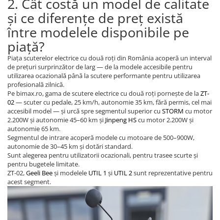
2. Cât costă un model de calitate
Piese Xiaomi Scooter 5 PLUS
și ce diferențe de preț există
Piese Xiaomi Scooter 5 PRO
între modelele disponibile pe
Piese Xiaomi Scooter 5 MAX
piață?
Piese Xiaomi Scooter 6 PRO
Piese Xiaomi Scooter 6 MAX
Piața scuterelor electrice cu două roți din România acoperă un interval
de prețuri surprinzător de larg — de la modele accesibile pentru
Piese Xiaomi Scooter 6
utilizarea ocazională până la scutere performante pentru utilizarea
Scooter 4 Lite
profesională zilnică.
Pe bimax.ro, gama de scutere electrice cu două roți pornește de la
ZT-
Accesorii Trotinete
02
— scuter cu pedale, 25 km/h, autonomie 35 km, fără permis, cel mai
Piese Segway/Ninebot
accesibil model — și urcă spre segmentul superior cu
STORM
cu motor
2.200W și autonomie 45–60 km și
Jinpeng HS
cu motor 2.200W și
ES1, ES2, ES3
autonomie 65 km.
Segmentul de intrare acoperă modele cu motoare de 500–900W,
Ninebot Segway ZT3 PRO
autonomie de 30–45 km și dotări standard.
Piese de Schimb
Sunt alegerea pentru utilizatorii ocazionali, pentru trasee scurte și
Senzori Pedelec
pentru bugetele limitate.
ZT-02,
Geeli Bee
și modelele
UTIL 1
și
UTIL 2
sunt reprezentative pentru
Becuri
acest segment.
Piese Hoverboard
Piese masinute electrice copii