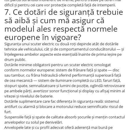
dificil și pentru cei care vor protecție completă față de intemperii.
7. Ce dotări de siguranță trebuie
să aibă și cum mă asigur că
modelul ales respectă normele
europene în vigoare?
Siguranța unui scuter electric cu două roți depinde atât de dotările
tehnice ale vehiculului, cât și de comportamentul conducătorului — și
înțelegerea ambelor aspecte este esențială înainte de prima ieșire pe
drum public.
Dotările minime obligatorii pentru un scuter electric omologat
conform normelor europene: sistem de frânare față și spate — disc
sau tambur, cu frâna hidraulică oferind performanță superioară față
de cea mecanică — sistem de iluminare completă cu LED, faruri față,
stopuri spate, semnalizatoare și lumini de poziție, oglindă retrovizoare
pe ambele părți, avertizor sonor funcțional și display cu afișaj minim al
vitezei și nivelului de baterie.
Dotările suplimentare care fac diferența în siguranța reală: sistemul
antifurt cu alarmă și blocare a motorului reduce semnificativ riscul de
furt.
Suspensiile față și spate de calitate absorb șocurile și mențin contactul
anvelopelor cu solul pe denivelări.
Anvelopele late și cu profil adecvat oferă aderență mai bună pe