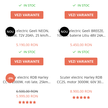
IN STOC
IN STOC
25 km/h
45 km/h
VEZI VARIANTE
VEZI VARIANTE
50 km/h
Chopper
Scuter electric Geeli NEON,
Scuter electric Geeli BREEZE,
Harley
NOU
NOU
1200W, 72V 20Ah, 25 km/h
1000W, baterie Litiu 48V 24Ah
⬇ MARCI
fără permis, 2 locuri,
detașabilă, 25 km/h fără
autonomie până la 58 km, CIV
permis, 2 locuri, autonomie
➔ Geeli
5.190,00 RON
5.450,00 RON
RAR inclus
până la 54 km, CIV RAR inclus
➔ RDB
IN STOC
IN STOC
➔ Volta
VEZI VARIANTE
VEZI VARIANTE
➔ Z-Tech
➔ Kuba
PIESE DE SCHIMB
Scuter electric RDB Harley
Scuter electric Harley RDB
-8%
CC15 2000W, roti late, 25km/h
CC25, motor 3000W, 60V 30Ah
Acceleratii
fara permis, 2 locuri,
baterie Li Ion detasabila,
Baterii
Acumulator Litiu, Autonomie
25km/h fara permis, 2 locuri,
6.500,00 RON
8.900,00 RON
max 50km, CIV Inclus,
Autonomie max 60km,
Baterii 48V
5.999,00 RON
Omologat RAR
Omologat RAR
Baterii 60V