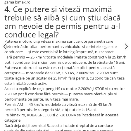
Acceleratie Scuter Electric
gama bimax.ro.
4. Ce putere și viteză maximă
Camera Scuter Electric
trebuie să aibă și cum știu dacă
Roti, Ax
am nevoie de permis pentru a-l
conduce legal?
Puterea motorului și viteza maximă sunt cei doi parametri care
determină simultan performanța vehiculului și cerințele legale de
conducere — și este esențial să le înțelegi împreună, nu separat.
Fără permis — 25 km/h: toate modelele limitate constructiv la 25 km/h
pot fi conduse fără niciun permis de conducere, de la vârsta de 16 ani.
Puterea motorului nu este restricționată explicit pentru această
categorie — motoarele de 900W, 1.500W, 2.000W sau 2.200W sunt
toate legale pe un scuter de 25 km/h fără permis, cu condiția că viteza
este limitată constructiv.
Aceasta explică de ce Jinpeng HS cu motor 2.200W și STORM cu motor
2.200W pot fi conduse fără permis — puterea mare oferă cuplu și
performanță pe pante, nu viteză mai mare.
Permis AM — 45 km/h: modelele cu viteză maximă de 45 km/h
necesită permis de categoria AM, obținut de la 16 ani.
Pe bimax.ro, KUBA GREE 08 și ZT-36 LUNA se încadrează în această
categorie.
Dacă deja deții permisul B, acesta include dreptul de a conduce
vehicule din categoria AM — nu ai nevoie de un permis separat.