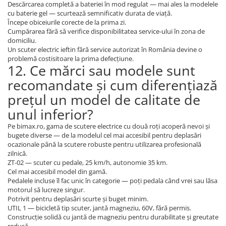
Descărcarea completă a bateriei în mod regulat — mai ales la modelele
cu baterie gel — scurtează semnificativ durata de viață.
Începe obiceiurile corecte de la prima zi.
Cumpărarea fără să verifice disponibilitatea service-ului în zona de
domiciliu.
Un scuter electric ieftin fără service autorizat în România devine o
problemă costisitoare la prima defecțiune.
12. Ce mărci sau modele sunt
recomandate și cum diferențiază
prețul un model de calitate de
unul inferior?
Pe bimax.ro, gama de scutere electrice cu două roți acoperă nevoi și
bugete diverse — de la modelul cel mai accesibil pentru deplasări
ocazionale până la scutere robuste pentru utilizarea profesională
zilnică.
ZT-02 — scuter cu pedale, 25 km/h, autonomie 35 km.
Cel mai accesibil model din gamă.
Pedalele incluse îl fac unic în categorie — poți pedala când vrei sau lăsa
motorul să lucreze singur.
Potrivit pentru deplasări scurte și buget minim.
UTIL 1 — bicicletă tip scuter, jantă magneziu, 60V, fără permis.
Construcție solidă cu jantă de magneziu pentru durabilitate și greutate