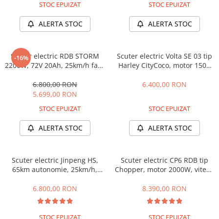
Camere
STOC EPUIZAT
STOC EPUIZAT
Cauciucuri
ALERTA STOC
ALERTA STOC
Controllere
Incarcatoare
Biciclete Electrice
Scuter electric RDB STORM
Scuter electric Volta SE 03 tip
-16%
⬇ TIPURI
2200W, 72V 20Ah, 25km/h fara
Harley CityCoco, motor 1500
permis, 45-60km autonomie,
W roti late, 25km/h fara
Barbati
CIV Inclus
permis, 2 locuri, Acumualtor
6.800,00 RON
6.400,00 RON
Dama
Litiu, Autonomie max 47km,
5.699,00 RON
Omologat RAR
Ieftine
STOC EPUIZAT
STOC EPUIZAT
Pliabila
ALERTA STOC
ALERTA STOC
Tip Scuter
⬇ MARCI
Kuba
Scuter electric Jinpeng HS,
Scuter electric CP6 RDB tip
65km autonomie, 25km/h,
Chopper, motor 2000W, viteza
Ztech
fara permis, motor 2200W,
maxima 25km/h fara permis,
PIESE DE SCHIMB
baterie 72V 20Ah
2 locuri, Acumulator Litiu
6.800,00 RON
8.390,00 RON
detasabil, Autonomie max
Acceleratii
50km, baterie 60V 20Ah
Acumulatori
STOC EPUIZAT
STOC EPUIZAT