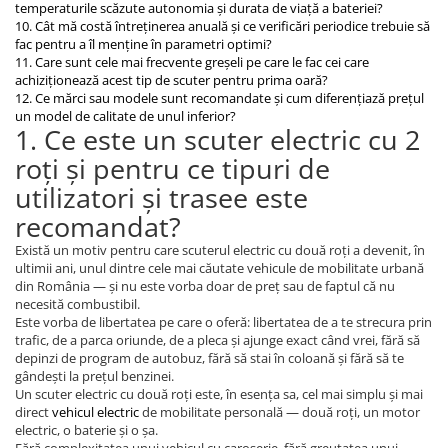
temperaturile scăzute autonomia și durata de viață a bateriei?
Cauciuc Trotineta Electrica
10. Cât mă costă întreținerea anuală și ce verificări periodice trebuie să
fac pentru a îl menține în parametri optimi?
Camera Trotineta Electrica
11. Care sunt cele mai frecvente greșeli pe care le fac cei care
Incarcator Trotineta Electrica
achiziționează acest tip de scuter pentru prima oară?
Controller Trotineta Electrica
12. Ce mărci sau modele sunt recomandate și cum diferențiază prețul
un model de calitate de unul inferior?
Acceleratie Trotineta Electrica
1. Ce este un scuter electric cu 2
Display/Ecran Trotineta Electrica
roți și pentru ce tipuri de
Motor Trotineta Electrica
utilizatori și trasee este
Kit Frână Hidraulică
recomandat?
Franare Trotineta Electrica
Există un motiv pentru care scuterul electric cu două roți a devenit, în
Aparatori Noroi Trotineta Electrica
ultimii ani, unul dintre cele mai căutate vehicule de mobilitate urbană
Electrice Diverse, Contacte,
din România — și nu este vorba doar de preț sau de faptul că nu
Butoane
necesită combustibil.
Este vorba de libertatea pe care o oferă: libertatea de a te strecura prin
Lumini Trotinete Electrice
trafic, de a parca oriunde, de a pleca și ajunge exact când vrei, fără să
Piese Kugoo
depinzi de program de autobuz, fără să stai în coloană și fără să te
gândești la prețul benzinei.
Kukirin M4 MAX
Un scuter electric cu două roți este, în esența sa, cel mai simplu și mai
Kukirin S1 MAX 2025-2026
direct
vehicul electric
de mobilitate personală — două roți, un motor
electric, o baterie și o șa.
KuKirin G2