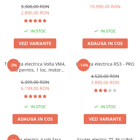
12Ah, viteza maxima 25km/h,
fara permis, autonomie max
Camere
fara permis, 35km autonomie
60km, Negru, Drujba Cadou
3.300,00 RON
10.990,00 RON
Cauciucuri
2.890,00 RON
Controllere
Incarcatoare
IN STOC
IN STOC
Biciclete Electrice
⬇ TIPURI
VEZI VARIANTE
ADAUGA IN COS
Barbati
Dama
Tricicleta electrica Volta VM4,
Bicicleta electrica RS3 - PRO
-3%
-14%
Ieftine
fara permis, 1 loc, motor
Pliabila
1000W, autonomie 50km
4.520,00 RON
6.399,00 RON
3.890,00 RON
Tip Scuter
6.199,00 RON
⬇ MARCI
Kuba
IN STOC
IN STOC
Ztech
PIESE DE SCHIMB
ADAUGA IN COS
VEZI VARIANTE
Acceleratii
Acumulatori
Scuter electric 4 roti fara
Scuter electric ZT-36 LUNA