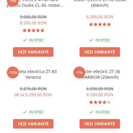
-6%
Acumulatori 24V
permis Oudie CL-30, motor
(45km/h)
1000W, baterie 60V 20Ah,
Acumulatori 36V
viteza 25km/h, autonomie
9.000,00 RON
6.590,00 RON
Acumulatori 48V
aprox 50km
8.500,00 RON
Cauciucuri
Cauciucuri Fat Bike
IN STOC
IN STOC
Camere
Controllere
VEZI VARIANTE
VEZI VARIANTE
Display
Incarcatoare 24V
Bicicleta electrica ZT-83
Scuter electric ZT-36
-10%
-1%
Incarcatoare 36V
Venezia
WARRIOR (25km/h)
Incarcatoare 48V
ACCESORII
5.870,00 RON
6.590,00 RON
de la 5.299,00 RON
6.500,00 RON
Lumini
Kit Conversie
IN STOC
IN STOC
Piese Trotinete Electrice
PIESE UNIVERSALE
VEZI VARIANTE
VEZI VARIANTE
Baterie Trotineta Electrica