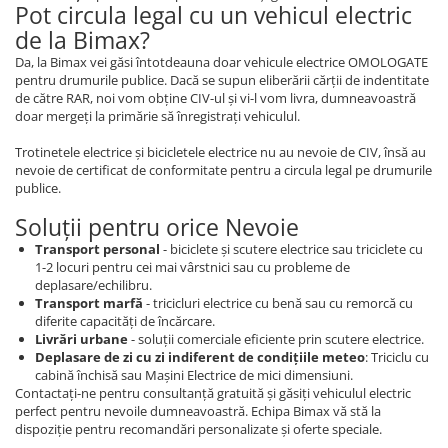
Pot circula legal cu un vehicul electric
Diverse Electronice
de la Bimax?
Husa Tricicleta Electrica
Da, la Bimax vei găsi întotdeauna doar vehicule electrice OMOLOGATE
Lumini Bicicleta
pentru drumurile publice. Dacă se supun eliberării cărții de indentitate
de către RAR, noi vom obține CIV-ul și vi-l vom livra, dumneavoastră
Aparatori Noroi Bicicleta
doar mergeți la primărie să înregistrați vehiculul.
Trolii Electrice
Trotinetele electrice și bicicletele electrice nu au nevoie de CIV, însă au
nevoie de certificat de conformitate pentru a circula legal pe drumurile
Accesorii Triciclete Electrice
publice.
Casti Bike-Moto
Soluții pentru orice Nevoie
Accesorii Trotinete
Transport personal
- biciclete și scutere electrice sau triciclete cu
Produse Resigilate
1-2 locuri pentru cei mai vârstnici sau cu probleme de
deplasare/echilibru.
BMS-uri
Transport marfă
- tricicluri electrice cu benă sau cu remorcă cu
Scule si intretinere
diferite capacități de încărcare.
Livrări urbane
- soluții comerciale eficiente prin scutere electrice.
Promotiile Lunii
Deplasare de zi cu zi indiferent de condițiile meteo
: Triciclu cu
Resigilate
cabină închisă sau Mașini Electrice de mici dimensiuni.
Contactați-ne pentru consultanță gratuită și găsiți vehiculul electric
Piese Triciclete Universale
perfect pentru nevoile dumneavoastră. Echipa Bimax vă stă la
Suspensii Triciclu Electric
dispoziție pentru recomandări personalizate și oferte speciale.