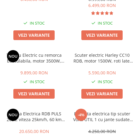
ACCESORII
6.499,00 RON
Huse
Toate accesoriile la Triciclete
IN STOC
IN STOC
Masini Electrice
Masina Electrica RDB
VEZI VARIANTE
VEZI VARIANTE
Masina Electrica Arora
Masina Electrica 25 km/h
Triciclu Electric cu remorca
Scuter electric Harley CC10
NOU
basculabila, motor 3500W,
RDB, motor 1500W, roti late,
Masina Electrica 2 Locuri fara
Fara Permis, RDB X-KLASS 5
25km/h fara permis, 2 locuri,
Permis
PLUS 2026 , Omologata, CIV
Acumulator Litiu, Autonomie
9.899,00 RON
5.590,00 RON
inclus
max 50km, baterie 60V 20Ah ,
Scutere Electrice
IN STOC
IN STOC
Omologat RAR, Portocaliu
⬇ TIPURI
VEZI VARIANTE
VEZI VARIANTE
Cu 2 Roti
Cu 3 Roti
Cu 3 Roti fara Permis
Masina Electrica RDB PULS
Bicicleta electrica tip scuter
NOU
-4%
2026, viteza 25km/h, 60 km
Volta UTIL 1 cu jante sudate,
Cu 4 Roti
autonomie, CIV inclus, motor
solide, motor 500W, 60V 12Ah,
Cu Pedale
72V
fara permis, autonomie 33
20.650,00 RON
4.250,00 RON
Fara Permis