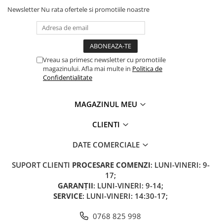
Oglinzi Triciclu Electric
Newsletter
Nu rata ofertele si promotiile noastre
Frână Triciclu Electric
Baterie Tricicleta Electrica
Ulei Diferential Triciclu Electric
Vreau sa primesc newsletter cu promotiile
Comenzi Ghidon Triciclu Electric
magazinului. Afla mai multe in
Politica de
Confidentialitate
Incarcator Triciclu Electric
Camera Tricicleta Electrica
MAGAZINUL MEU
Cauciuc Tricicleta Electrica
CLIENTI
Controller Tricicleta Electrica
Acceleratie Triciclu Electric
DATE COMERCIALE
Lumini Tricicluri Electrice
SUPORT CLIENTI
PROCESARE COMENZI
: LUNI-VINERI: 9-
Roti, Axe
17;
GARANȚII
: LUNI-VINERI: 9-14;
Cauta piese după Marcă/Model
SERVICE
: LUNI-VINERI: 14:30-17;
Piese de Schimb Z-TECH
Piese de schimb KUBA / RKS
0768 825 998