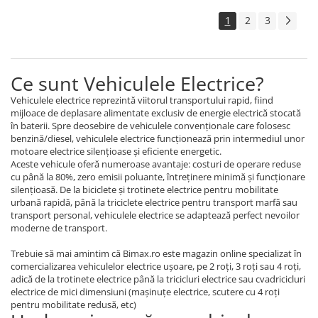
KuKirin G2 MASTER
1
2
3
Kukirin G2 MAX
KuKirin G2 PRO
KuKirin G3 PRO
Ce sunt Vehiculele Electrice?
Kukirin G4 (2025)
Vehiculele electrice reprezintă viitorul transportului rapid, fiind
KuKirin S1 PRO
mijloace de deplasare alimentate exclusiv de energie electrică stocată
Kugoo S1
în baterii. Spre deosebire de vehiculele convenționale care folosesc
Kugoo G2 Pro
benzină/diesel, vehiculele electrice funcționează prin intermediul unor
motoare electrice silențioase și eficiente energetic.
Piese Xiaomi
Aceste vehicule oferă numeroase avantaje: costuri de operare reduse
cu până la 80%, zero emisii poluante, întreținere minimă și funcționare
Scooter 3 (Mi3)
silențioasă. De la biciclete și trotinete electrice pentru mobilitate
Scooter 3 Lite (Mi3 Lite)
urbană rapidă, până la triciclete electrice pentru transport marfă sau
transport personal, vehiculele electrice se adaptează perfect nevoilor
Scooter 4 PRO (Mi4 PRO)
moderne de transport.
Essential, M365, 1S
PRO / PRO2
Trebuie să mai amintim că Bimax.ro este magazin online specializat în
comercializarea vehiculelor electrice ușoare, pe 2 roți, 3 roți sau 4 roți,
Scooter 4 Ultra
adică de la trotinete electrice până la tricicluri electrice sau cvadricicluri
Piese Xiaomi Scooter 5
electrice de mici dimensiuni (mașinuțe electrice, scutere cu 4 roți
pentru mobilitate redusă, etc)
Piese Xiaomi Scooter Elite