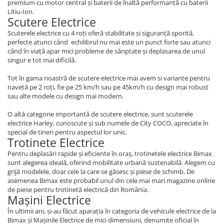
premium cu motor central și baterii de înaltă performanță cu baterii
Franare
Litiu-Ion.
Scutere Electrice
Relee
Scuterele electrice cu 4 roți oferă stabilitate și siguranță sporită,
Pedale si accesorii
perfecte atunci când echilibrul nu mai este un punct forte sau atunci
când în viață apar mici probleme de sănptate și deplasarea de unul
Mecanica
singur e tot mai dificilă.
Conectori - Sigurante
Tot în gama noastră de scutere electrice mai avem si variante pentru
Spite
navetă pe 2 roți, fie pe 25 km/h sau pe 45km/h cu design mai robust
sau alte modele cu design mai modern.
Tranzistori Mosfet - Senzori
Invertor tensiune
O altă categorie importantă de scutere electrice, sunt scuterele
electrice Harley, cunoscute și sub numele de City COCO, apreciate în
Piese Trotineta Electrica - grupate
special de tineri pentru aspectul lor unic.
pe Brand
Trotinete Electrice
Pentru deplasări rapide și eficiente în oraș, trotinetele electrice Bimax
Piese tricicluri electrice univerale
sunt alegerea ideală, oferind mobilitate urbană sustenabilă. Alegem cu
Piese Trotinete Electrice
grijă modelele, doar cele la care se găsesc și piese de schimb. De
Universale
asemenea Bimax este probabil unul din cele mai mari magazine online
de piese pentru trotinetă electrică din România.
Piese Scutere Electrice universale
Mașini Electrice
Incarcatoare
În ultimii ani, și-au făcut aparația în categoria de vehicule electrice de la
Bimax și Mașinile Electrice de mici dimensiuni, denumite oficial în