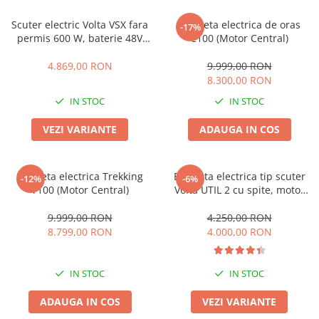
Cauciuc Trotineta Electrica
Scuter electric Volta VSX fara
Bicicleta electrica de oras
-17%
Camera Trotineta Electrica
permis 600 W, baterie 48V
C100 (Motor Central)
Incarcator Trotineta Electrica
20Ah, autonomie 50 km/h,
sarcina maxima 100 kg, negru
4.869,00 RON
9.999,00 RON
Controller Trotineta Electrica
(viteza maxima 25km/h)
8.300,00 RON
Acceleratie Trotineta Electrica
IN STOC
IN STOC
Display/Ecran Trotineta Electrica
Motor Trotineta Electrica
VEZI VARIANTE
ADAUGA IN COS
Kit Frână Hidraulică
Franare Trotineta Electrica
Bicicleta electrica Trekking
Bicicleta electrica tip scuter
-12%
-6%
Aparatori Noroi Trotineta Electrica
T100 (Motor Central)
Volta UTIL 2 cu spite, motor
Electrice Diverse, Contacte,
500W, 60V 12Ah, fara permis,
Butoane
autonomie 33 km, viteza
9.999,00 RON
4.250,00 RON
maxima 25 km/h
8.799,00 RON
4.000,00 RON
Lumini Trotinete Electrice
Piese Kugoo
Kukirin M4 MAX
IN STOC
IN STOC
Kukirin S1 MAX 2025-2026
ADAUGA IN COS
VEZI VARIANTE
KuKirin G2