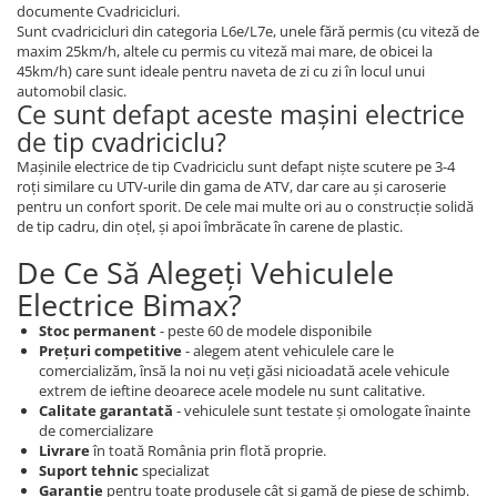
Acceleratii
documente Cvadricicluri.
Sunt cvadricicluri din categoria L6e/L7e, unele fără permis (cu viteză de
Acumulatori
maxim 25km/h, altele cu permis cu viteză mai mare, de obicei la
45km/h) care sunt ideale pentru naveta de zi cu zi în locul unui
Anvelope si camere
automobil clasic.
Ce sunt defapt aceste mașini electrice
Controllere
de tip cvadriciclu?
Display / Bord
Mașinile electrice de tip Cvadriciclu sunt defapt niște scutere pe 3-4
Motoare
roți similare cu UTV-urile din gama de ATV, dar care au și caroserie
pentru un confort sporit. De cele mai multe ori au o construcție solidă
Piese grupate pe Producator
de tip cadru, din oțel, și apoi îmbrăcate în carene de plastic.
Accesorii
De Ce Să Alegeți Vehiculele
Huse / Parbrize
Electrice Bimax?
Toamna-Iarna
Stoc permanent
- peste 60 de modele disponibile
Oglinzi
Prețuri competitive
- alegem atent vehiculele care le
comercializăm, însă la noi nu veți găsi nicioadată acele vehicule
Antifurturi
extrem de ieftine deoarece acele modele nu sunt calitative.
Calitate garantată
- vehiculele sunt testate și omologate înainte
Cosuri, Cutii, Scaune
de comercializare
Suport Telefoane
Livrare
în toată România prin flotă proprie.
Suport tehnic
specializat
Pompe
Garanție
pentru toate produsele cât și gamă de piese de schimb.