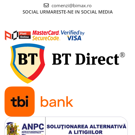
Piese de schimb Tornado
comenzi@bimax.ro
SOCIAL
URMARESTE-NE IN SOCIAL MEDIA
Piese de schimb Volta
Piese de schimb scutere City Coco
(Harley)
Piese de schimb Electroride /
OUDIE
Piese de Schimb RDB
Piese de Schimb Jinpeng
Piese de schimb Arora
Piese scutere universale
Senzori, intrerupatoare, electrice
Baterie Scuter Electric
Cauciuc Scuter Electric
Controller Scuter Electric
Incarcator Scuter Electric