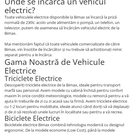
Unde se incarcă un vehicul
Piese Xiaomi Scooter 5 PLUS
electric?
Piese Xiaomi Scooter 5 PRO
Toate vehiculele electrice disponibile la Bimax se încarcă la priză
Piese Xiaomi Scooter 5 MAX
normală de 230V, acolo unde alimentăm o pompă, un telefon, un
Piese Xiaomi Scooter 6 PRO
televizor, putem de asemenea să încărcăm vehiculul electric de la
Bimax.
Piese Xiaomi Scooter 6 MAX
Piese Xiaomi Scooter 6
Mai menționăm faptul că toate vehiculele comercializate de către
Bimax, vin însoțite de încărcător și nu trebuie să achiziționați nimic
Scooter 4 Lite
separat pentru a le încărca.
Accesorii Trotinete
Gama Noastră de Vehicule
Piese Segway/Ninebot
Electrice
Triciclete Electrice
ES1, ES2, ES3
Ninebot Segway ZT3 PRO
Descoperiți triciclete electrice de la Bimax, ideale pentru transport
marfă sau personal. Avem modele cu cabină închisă pentru confort
Piese de Schimb
maxim în orice condiții meteorologice, modele cu remorcă pentru a vă
Senzori Pedelec
ajuta în treburile de zi cu zi acasă sau la firmă. Avem triciclete electrice
cu 1-2 locuri pentru mobilitate, ideale atunci când doriți să vă deplasați
Becuri
zi de zi să rezolvați unele lucruri în localitate sau pentru a vă recrea.
Biciclete Electrice
Piese Hoverboard
Bicicletele electrice Bimax combină tehnologia modernă cu designul
Piese masinute electrice copii
ergonomic. De la modele econome (Low Cost), până la modele