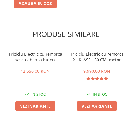
ADAUGA IN COS
PRODUSE SIMILARE
Triciclu Electric cu remorca
Triciclu Electric cu remorca
basculabila la buton,
XL KLASS 150 CM, motor
4000W, Fara Permis, RDB
4000W, Fara Permis, RDB
XL-KLASS 4 HIDRAULIC, CIV
XL-KLASS4, Omologata, CIV
12.550,00 RON
9.990,00 RON
inclus
inclus
IN STOC
IN STOC
VEZI VARIANTE
VEZI VARIANTE