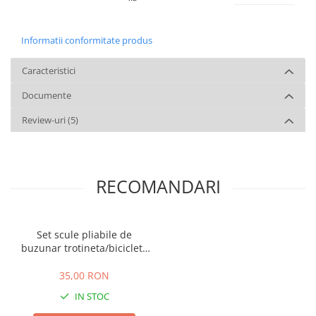
Informatii conformitate produs
Caracteristici
Documente
Review-uri
(5)
RECOMANDARI
Set scule pliabile de
buzunar trotineta/bicicleta
(Model 1)
35,00 RON
IN STOC