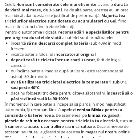
Cele
Li-Ion sunt considerate cele mai eficiente
, având o
durată
Piese de schimb Tornado
de viață mai mare, de 3-5 ani
. Pe de altă parte, acestea au un preț
Piese de schimb Volta
mai ridicat, dar acesta este justificat de performanță.
Majoritatea
triciclurilor electrice sunt dotate cu acumulatori cu Gel
, fiind
Piese de schimb scutere City Coco
mai ieftini atunci când trebuie înlocuiți.
(Harley)
Pentru o autonomie ridicată,
recomandările specialiștilor pentru
prelungirea duratei de viață
a bateriei sunt următoarele:
Piese de schimb Electroride /
încearcă
să nu descarci complet bateria
(sub 40%) în mod
OUDIE
frecvent
încarcă bateria folosind
încărcătorul original
Piese de Schimb RDB
depozitează tricicleta într-un spațiu uscat
, ferit de frig și
Piese de Schimb Jinpeng
caniculă
nu încărca bateria imediat după utilizare - este recomandat să
Piese de schimb Arora
aștepți 30 de minute
evită utilizarea tricicletei electrice la temperaturi sub 0°C
Piese scutere universale
sau peste 40°C
Senzori, intrerupatoare, electrice
dacă nu folosești tricicleta pentru câteva săptămâni,
încearcă să o
păstrezi încărcată la 90-100%.
Baterie Scuter Electric
În momentul în care bateria începe să își piardă în mod nejustificat
autonomia, îți recomandăm să
apelezi
echipa BiMax
pentru a
Cauciuc Scuter Electric
comanda o baterie nouă
. De asemenea, pe
bimax.ro
, găsești
Controller Scuter Electric
piesele de schimb
necesare pentru tricicleta ta electrică
, cum ar
fi
camere
,
cauciucuri
,
controllere
sau
încărcătoare
. Dacă ai nevoie de
Incarcator Scuter Electric
accesorii
sau
huse
, le găsești și pe acestea în
magazinul nostru online
.