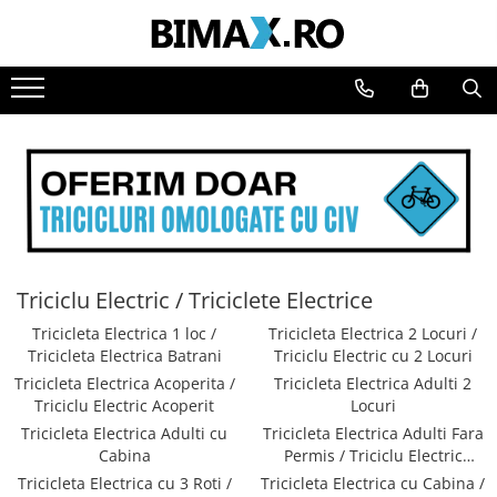
Toate Produsele
Triciclete Electrice
⬇ TIPURI
➔ Cu 1 Loc
➔ Cu 2 Locuri
➔ Acoperita
➔ Adulti - Fara permis
Triciclu Electric / Triciclete Electrice
➔ Adulti - 2 Locuri
➔ Adulti - cu Cabina
Tricicleta Electrica 1 loc /
Tricicleta Electrica 2 Locuri /
➔ Cu 3 Roti
Tricicleta Electrica Batrani
Triciclu Electric cu 2 Locuri
Tricicleta Electrica Acoperita /
Tricicleta Electrica Adulti 2
➔ Cu Cabina
Triciclu Electric Acoperit
Locuri
➔ Cu Cabina fara Permis
Tricicleta Electrica Adulti cu
Tricicleta Electrica Adulti Fara
➔ Cu Cabina Inchisa
Cabina
Permis / Triciclu Electric
➔ Cu Remorca
Adulti
Tricicleta Electrica cu 3 Roti /
Tricicleta Electrica cu Cabina /