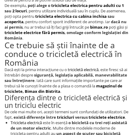
diverse pentru a se potrivi stilului tău de viață.
Franare
De exemplu,
poți alege o
tricicleta electrica pentru adulti cu 1
sau
2 locuri
, pentru utilizare individuală sau în cuplu. De asemenea,
Relee
poți opta pentru
tricicleta electrica cu cabina inchisa
sau
Pedale si accesorii
acoperita
,
pentru confort sporit indiferent de anotimp. Iar
dacă nu
ai permis
, nu ar trebui să îți faci griji întrucât pe
bimax.ro
poți găsi și
Mecanica
triciclete electrice fără permis
, omolage conform legislației din
România
.
Conectori - Sigurante
Ce trebuie să știi înainte de a
Spite
conduce o tricicletă electrică în
Tranzistori Mosfet - Senzori
România
Invertor tensiune
Dacă ești la prima interacțiune cu o
tricicletă electrică
, este firesc să ai
întrebări despre
siguranță, legislația aplicabilă, manevrabilitate
Piese Trotineta Electrica - grupate
sau întreținere
. Iată care sunt informațiile importante pe care ar
pe Brand
trebui să le cunoști înainte de a plasa o comandă la
magazinul de
triciclete, Bimax din Bistrita
.
Piese tricicluri electrice univerale
Diferența dintre o tricicletă electrică și
Piese Trotinete Electrice
un triciclu electric
Universale
De cele mai multe ori, acești termeni sunt confundați de utilizatori. De
fapt,
există diferențe între
tricicluri
versus
triciclete electrice
.
Piese Scutere Electrice universale
Tricicleta electrică
este în esență
o bicicletă cu trei roți asistată
Incarcatoare
de un motor electric
. Multe dintre modelele moderne de
tricicleta pentru adulți au
un aspect de scuter sau bicicletă