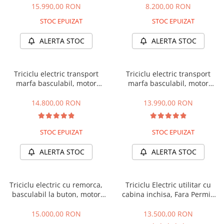
42km, masa maxima 621kg,
15.990,00 RON
8.200,00 RON
KuKirin G2 MASTER
Carte RAR (CIV) inclus
Kukirin G2 MAX
STOC EPUIZAT
STOC EPUIZAT
KuKirin G2 PRO
ALERTA STOC
ALERTA STOC
KuKirin G3 PRO
Kukirin G4 (2025)
KuKirin S1 PRO
Triciclu electric transport
Triciclu electric transport
marfa basculabil, motor
marfa basculabil, motor
Kugoo S1
3900W, baterii 80Ah, Viteza
3900W, baterii 60Ah, Viteza
Kugoo G2 Pro
25km/h, JP1500 (25km/h)
25km/h, JP1500 (25km/h)
14.800,00 RON
13.990,00 RON
Piese Xiaomi
Scooter 3 (Mi3)
STOC EPUIZAT
STOC EPUIZAT
Scooter 3 Lite (Mi3 Lite)
ALERTA STOC
ALERTA STOC
Scooter 4 PRO (Mi4 PRO)
Essential, M365, 1S
PRO / PRO2
Triciclu electric cu remorca,
Triciclu Electric utilitar cu
Scooter 4 Ultra
basculabil la buton, motor
cabina inchisa, Fara Permis
3900W, baterii 58Ah, Viteza
(viteza max 25km/h), Kuba E-
Piese Xiaomi Scooter 5
25km/h, Dump
Kamyonet cu volan,
15.000,00 RON
13.500,00 RON
Piese Xiaomi Scooter Elite
autonomie max 70km, 72V