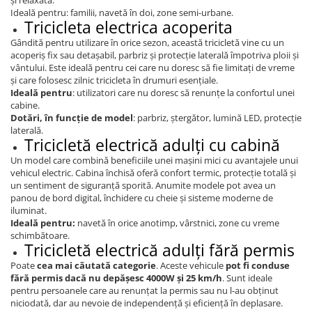
și relaxată.
Ideală pentru: familii, navetă în doi, zone semi-urbane.
Tricicleta electrica acoperita
Gândită pentru utilizare în orice sezon, această tricicletă vine cu un
acoperiș fix sau detașabil, parbriz și protecție laterală împotriva ploii și
vântului. Este ideală pentru cei care nu doresc să fie limitați de vreme
și care folosesc zilnic tricicleta în drumuri esențiale.
Ideală pentru
: utilizatori care nu doresc să renunțe la confortul unei
cabine.
Dotări, în funcție de model
: parbriz, ștergător, lumină LED, protecție
laterală.
Tricicletă electrică adulți cu cabină
Un model care combină beneficiile unei mașini mici cu avantajele unui
vehicul electric. Cabina închisă oferă confort termic, protecție totală și
un sentiment de siguranță sporită. Anumite modele pot avea un
panou de bord digital, închidere cu cheie și sisteme moderne de
iluminat.
Ideală pentru:
navetă în orice anotimp, vârstnici, zone cu vreme
schimbătoare.
Tricicletă electrică adulți fără permis
Poate
cea mai căutată categorie
. Aceste vehicule
pot fi conduse
fără permis
dacă nu depășesc 4000W și 25 km/h
. Sunt ideale
pentru persoanele care au renunțat la permis sau nu l-au obținut
niciodată, dar au nevoie de independență și eficiență în deplasare.