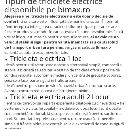
Tipuri de triciclete electrice
Acceleratie Scuter Electric
disponibile pe
bimax.ro
Camera Scuter Electric
Alegerea unei triciclete electrice nu este doar o decizie de
Roti, Ax
confort,
ci una care este influențată de mai mulți factori. În primul
rând, începi cu înțelegerea caracteristicilor principale pe care le are
fiecare produs și la modul în care acestea răspund nevoilor tale. Fie că
vrei să înlocuiești mașina pentru drumurile scurte,
ai nevoie de un
vehicul stabil și sigur pentru vârstă înaintată sau cauți soluții
de transport urban fără permis,
vei găsi în selecția
Bimax
o
variantă adaptată exact nevoilor tale.
Tricicleta electrica 1 loc
Ideală pentru utilizatorii care doresc o alternativă simplă, compactă și
stabilă la bicicletă sau scuter. Acest tip de tricicletă oferă o poziție de
condus relaxată, autonomie medie și un centru de greutate coborât,
ceea ce o face foarte sigură în trafic urban.
Ideală pentru: persoane în vârstă, navetă urbană, drumuri scurte.
Avantaj: consum redus, cost de întreținere minim.
Tricicleta electrica adulți 2 Locuri
Pentru cei care vor să împartă experiența călătoriei cu cineva drag – fie
partenerul de viață, fie copilul – modelele cu două locuri sunt dotate
cu o banchetă confortabilă și suspensie optimizată pentru sarcini mai
mari. Scaunul lat, treptele joase pentru urcare ușoară, comenzile
simple și frânele hidraulice contribuie la o experiență de condus sigură