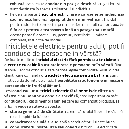
Acceleratii
robustă
. Acestea
se conduc din poziție deschisă
, cu ghidon, și
sunt destinate în special utilizatorului individual.
Acumulatori
Pe de altă parte,
triciclul electric
, are o caroserie semideschisă
Anvelope si camere
sau închisă
, fiind
mai apropiat de un mini-vehicul
. Triciclul
pentru adulți este proiectat pentru a oferi mai mult confort,
poate
Controllere
fi folosit pentru a transporta încă un pasager sau marfă
.
Acesta poate fi dotat cu uși, geamuri, ventilație, iluminare
Display / Bord
completă, în funcție de model.
Tricicletele electrice pentru adulți pot fi
Motoare
conduse de persoane în vârstă?
Piese grupate pe Producator
De foarte multe ori,
triciclul electric fără permis
sau
tricicletele
Accesorii
electrice cu cabină
sunt preferatele persoanelor în vârstă
, fiind
stabile, ușor de condus și fără cerințe legale complicate. Mulți dintre
Huse / Parbrize
clienții care comandă o
tricicleta electrica pentru bătrâni
,
sunt
Toamna-Iarna
motivați de dorința de a reda
flexibilitate și autonomie în mișcare
persoanelor între 60 și 80+ ani
.
Oglinzi
Deși
condusul unui
triciclu electric fără permis
de către un
vârstnic nu impune o condiție specifică
, este important ca atât
Antifurturi
conducătorul, cât și membrii familiei care au comandat produsul,
să
aibă în vedere câteva aspecte
:
Cosuri, Cutii, Scaune
starea generală de sănătate
a conducătorului îi permite să aibă
Suport Telefoane
reacții rapide la frânare
capacitatea vizuală și auditivă
a conducătorului este bună
Pompe
conducătorul poate urca sau coborî
din triciclul electric fără