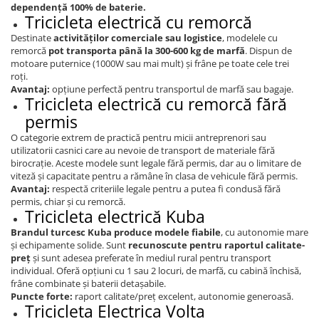
dependență 100% de baterie.
Tricicleta electrică cu remorcă
Destinate
activităților comerciale sau logistice
, modelele cu
remorcă
pot transporta până la 300-600 kg de marfă
. Dispun de
motoare puternice (1000W sau mai mult) și frâne pe toate cele trei
roți.
Avantaj:
opțiune perfectă pentru transportul de marfă sau bagaje.
Tricicleta electrică cu remorcă fără
permis
O categorie extrem de practică pentru micii antreprenori sau
utilizatorii casnici care au nevoie de transport de materiale fără
birocrație. Aceste modele sunt legale fără permis, dar au o limitare de
viteză și capacitate pentru a rămâne în clasa de vehicule fără permis.
Avantaj:
respectă criteriile legale pentru a putea fi condusă fără
permis, chiar și cu remorcă.
Tricicleta electrică Kuba
Brandul turcesc Kuba produce modele fiabile
, cu autonomie mare
și echipamente solide. Sunt
recunoscute pentru raportul calitate-
preț
și sunt adesea preferate în mediul rural pentru transport
individual. Oferă opțiuni cu 1 sau 2 locuri, de marfă, cu cabină închisă,
frâne combinate și baterii detașabile.
Puncte forte:
raport calitate/preț excelent, autonomie generoasă.
Tricicleta Electrica Volta