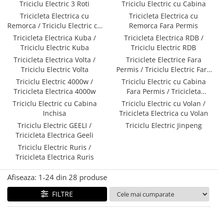
➔ Cu Remorca Fara Permis
Triciclu Electric 3 Roti
Triciclu Electric cu Cabina
➔ Cu Volan
Tricicleta Electrica cu
Tricicleta Electrica cu
Remorca / Triciclu Electric cu
Remorca Fara Permis
➔ Fara Permis
Remorca
Tricicleta Electrica Kuba /
Tricicleta Electrica RDB /
➔ 4000W
Triciclu Electric Kuba
Triciclu Electric RDB
⬇ MARCI
Tricicleta Electrica Volta /
Triciclete Electrice Fara
➔ Volta
Triciclu Electric Volta
Permis / Triciclu Electric Fara
Permis
➔ Kuba
Triciclu Electric 4000w /
Triciclu Electric cu Cabina
Tricicleta Electrica 4000w
Fara Permis / Tricicleta
➔ Jinpeng/AMR
Electrica cu Cabina Fara
Triciclu Electric cu Cabina
Triciclu Electric cu Volan /
➔ RDB
Permis
Inchisa
Tricicleta Electrica cu Volan
➔ Ruris
Triciclu Electric GEELI /
Triciclu Electric Jinpeng
➔ Arora
Tricicleta Electrica Geeli
PIESE DE SCHIMB
Triciclu Electric Ruris /
Tricicleta Electrica Ruris
Baterii
Camere
Afiseaza:
1-
24
din
28
produse
Cauciucuri
FILTRE
Controllere
Incarcatoare