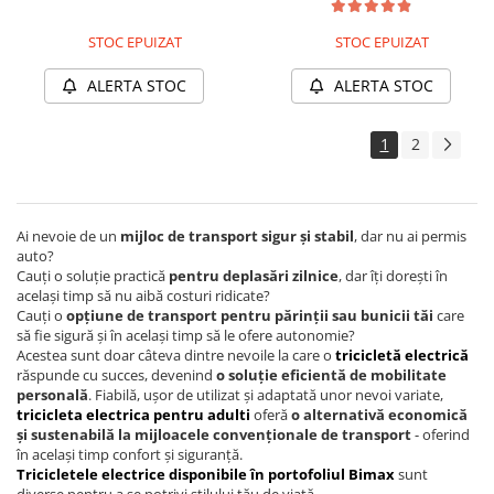
Piese Xiaomi Scooter 5 PLUS
58Amperi, Bena Basculabila,
Masa Maxima 676kg, Carte
Piese Xiaomi Scooter 5 PRO
STOC EPUIZAT
STOC EPUIZAT
RAR inclusa
Piese Xiaomi Scooter 5 MAX
ALERTA STOC
ALERTA STOC
Piese Xiaomi Scooter 6 PRO
Piese Xiaomi Scooter 6 MAX
1
2
Piese Xiaomi Scooter 6
Scooter 4 Lite
Accesorii Trotinete
Ai nevoie de un
mijloc de transport sigur și stabil
, dar nu ai permis
Piese Segway/Ninebot
auto?
Cauți o soluție practică
pentru deplasări zilnice
, dar îți dorești în
ES1, ES2, ES3
același timp să nu aibă costuri ridicate?
Ninebot Segway ZT3 PRO
Cauți o
opțiune de transport pentru părinții sau bunicii tăi
care
să fie sigură și în același timp să le ofere autonomie?
Piese de Schimb
Acestea sunt doar câteva dintre nevoile la care o
tricicletă electrică
Senzori Pedelec
răspunde cu succes, devenind
o soluție eficientă de mobilitate
personală
. Fiabilă, ușor de utilizat și adaptată unor nevoi variate,
Becuri
tricicleta electrica pentru adulti
oferă
o alternativă economică
și sustenabilă la mijloacele convenționale de transport
- oferind
Piese Hoverboard
în același timp confort și siguranță.
Piese masinute electrice copii
Tricicletele electrice disponibile în portofoliul Bimax
sunt