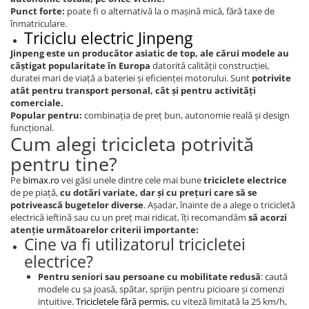
Punct forte:
poate fi o alternativă la o mașină mică, fără taxe de
înmatriculare.
Triciclu electric Jinpeng
Jinpeng este un producător asiatic de top, ale cărui modele au
câștigat popularitate în Europa
datorită calității construcției,
duratei mari de viață a bateriei și eficienței motorului. Sunt
potrivite
atât pentru transport personal, cât și pentru activități
comerciale.
Popular pentru:
combinația de preț bun, autonomie reală și design
funcțional.
Cum alegi tricicleta potrivită
pentru tine?
Pe
bimax.ro
vei găsi unele dintre cele mai bune
triciclete electrice
de pe piață,
cu dotări variate, dar și cu prețuri care să se
potrivească bugetelor diverse
. Așadar, înainte de a alege o tricicletă
electrică ieftină sau cu un preț mai ridicat, îți recomandăm
să acorzi
atenție următoarelor criterii importante:
Cine va fi utilizatorul tricicletei
electrice?
Pentru seniori sau persoane cu mobilitate redusă
: caută
modele cu șa joasă, spătar, sprijin pentru picioare și comenzi
intuitive.
Tricicletele fără permis
, cu viteză limitată la 25 km/h,