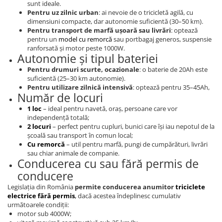
sunt ideale.
Pentru uz zilnic urban
: ai nevoie de o tricicletă agilă, cu
dimensiuni compacte, dar autonomie suficientă (30–50 km).
Pentru transport de marfă ușoară sau livrări
: optează
pentru un
model cu remorcă
sau portbagaj generos, suspensie
ranforsată și motor peste 1000W.
Autonomie și tipul bateriei
Pentru drumuri scurte, ocazionale
: o baterie de 20Ah este
suficientă (25–30 km autonomie).
Pentru utilizare zilnică intensivă
: optează pentru 35–45Ah,
Număr de locuri
1 loc
– ideal pentru navetă, oraș, persoane care vor
independență totală;
2 locuri
– perfect pentru cupluri, bunici care își iau nepotul de la
școală sau transport în comun local;
Cu remorcă
– util pentru marfă, pungi de cumpărături, livrări
sau chiar animale de companie.
Conducerea cu sau fără permis de
conducere
Legislația din România
permite conducerea anumitor
triciclete
electrice fără permis
,
dacă acestea îndeplinesc cumulativ
următoarele condiții:
motor sub 4000W;