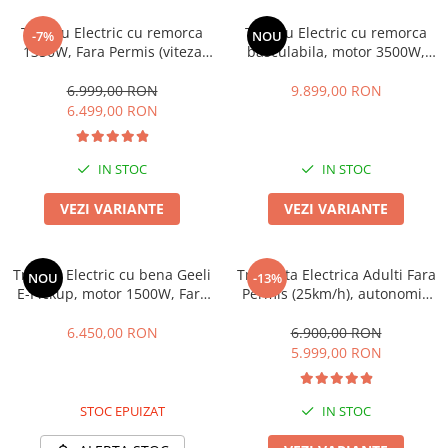
25 km/h
Triciclu Electric cu remorca
Triciclu Electric cu remorca
-7%
NOU
45 km/h
1350W, Fara Permis (viteza
basculabila, motor 3500W,
max 25km/h), RDB L-KLASS 4,
Fara Permis, RDB X-KLASS 5
50 km/h
Omologata, CIV inclus
PLUS 2026 , Omologata, CIV
6.999,00 RON
9.899,00 RON
Chopper
inclus
6.499,00 RON
Harley
⬇ MARCI
IN STOC
IN STOC
➔ Geeli
VEZI VARIANTE
VEZI VARIANTE
➔ RDB
➔ Volta
➔ Z-Tech
Triciclu Electric cu bena Geeli
Tricicleta Electrica Adulti Fara
NOU
-13%
➔ Kuba
E-Pickup, motor 1500W, Fara
Permis (25km/h), autonomie
Permis, Autonomie 50-80km,
35-50km, 60V 20Amperi, Carte
PIESE DE SCHIMB
CIV INCLUS
RAR inclusa, Arora Ruzgar
6.450,00 RON
6.900,00 RON
Acceleratii
5.999,00 RON
Baterii
Baterii 48V
STOC EPUIZAT
IN STOC
Baterii 60V