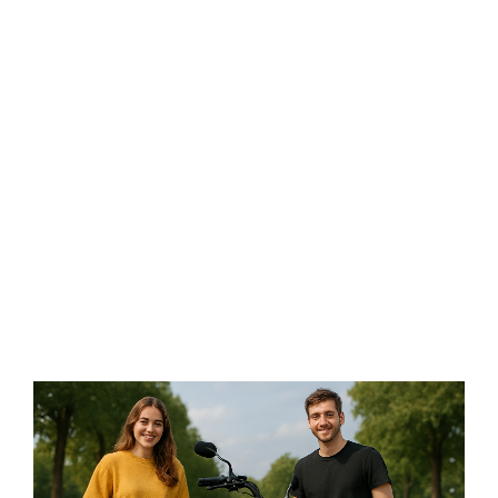
Camere
Cauciucuri
Controllere
Incarcatoare
Biciclete Electrice
⬇ TIPURI
Barbati
Dama
Ieftine
Pliabila
Tip Scuter
⬇ MARCI
Kuba
Ztech
PIESE DE SCHIMB
Acceleratii
Acumulatori