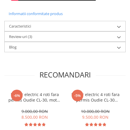
Acceleratii
Acumulatori
Informatii conformitate produs
Anvelope si camere
Caracteristici
Controllere
Review-uri
(3)
Display / Bord
Motoare
Blog
Piese grupate pe Producator
Accesorii
Huse / Parbrize
RECOMANDARI
Toamna-Iarna
Oglinzi
Scuter electric 4 roti fara
Scuter electric 4 roti fara
-6%
-5%
Antifurturi
permis Oudie CL-30, motor
permis Oudie CL-30
1000W, baterie 60V 20Ah,
Albastru, motor 1000W,
Cosuri, Cutii, Scaune
viteza 25km/h, autonomie
baterie 60V 20Ah, viteza
9.000,00 RON
10.000,00 RON
aprox 50km
25km/h, autonomie aprox
Suport Telefoane
8.500,00 RON
9.500,00 RON
50km (Cu cabina)
Pompe