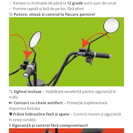
✅ Rampe cu înclinație de până la
12 grade
sunt ușor de urcat
KuKirin G2 MASTER
✅ Pornire rapidă și lină de pe loc, fără efort
Kukirin G2 MAX
🚀
Putere, viteză și control la fiecare pornire!
KuKirin G2 PRO
KuKirin G3 PRO
Kukirin G4 (2025)
KuKirin S1 PRO
Kugoo S1
Kugoo G2 Pro
Piese Xiaomi
Scooter 3 (Mi3)
Scooter 3 Lite (Mi3 Lite)
Scooter 4 PRO (Mi4 PRO)
🔍
Oglinzi incluse
– Vizibilitate excelentă pentru siguranță în
trafic
Essential, M365, 1S
🔑
Contact cu cheie antifurt
– Protecție suplimentară
PRO / PRO2
împotriva furtului
Scooter 4 Ultra
🛡️
Frâne hidraulice față și spate
– Control maxim și siguranță
în orice condiții
Piese Xiaomi Scooter 5
🚦
Siguranță și control fără compromisuri!
Piese Xiaomi Scooter Elite