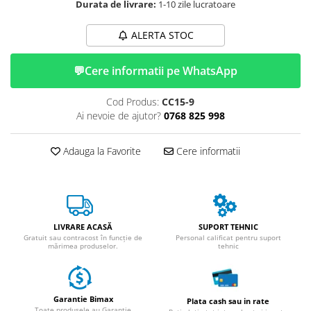
Durata de livrare:
1-10 zile lucratoare
ACCESORII
Huse
ALERTA STOC
Toate accesoriile la Triciclete
Masini Electrice
💬
Cere informatii pe WhatsApp
Masina Electrica RDB
Cod Produs:
CC15-9
Masina Electrica Arora
Ai nevoie de ajutor?
0768 825 998
Masina Electrica 25 km/h
Masina Electrica 2 Locuri fara
Adauga la Favorite
Cere informatii
Permis
Scutere Electrice
⬇ TIPURI
Cu 2 Roti
LIVRARE ACASĂ
SUPORT TEHNIC
Cu 3 Roti
Gratuit sau contracost în funcție de
Personal calificat pentru suport
mărimea produselor.
tehnic
Cu 3 Roti fara Permis
Cu 4 Roti
Cu Pedale
Garantie Bimax
Plata cash sau in rate
Fara Permis
Toate produsele au Garantie