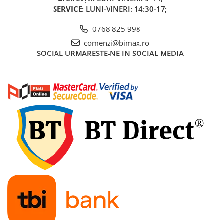
Piese de schimb Tornado
SERVICE
: LUNI-VINERI: 14:30-17;
Piese de schimb Volta
0768 825 998
Piese de schimb scutere City Coco
comenzi@bimax.ro
(Harley)
SOCIAL
URMARESTE-NE IN SOCIAL MEDIA
Piese de schimb Electroride /
OUDIE
Piese de Schimb RDB
Piese de Schimb Jinpeng
Piese de schimb Arora
Piese scutere universale
Senzori, intrerupatoare, electrice
Baterie Scuter Electric
Cauciuc Scuter Electric
Controller Scuter Electric
Incarcator Scuter Electric