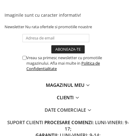
Oglinzi Triciclu Electric
Frână Triciclu Electric
Imaginile sunt cu caracter informativ!
Baterie Tricicleta Electrica
Newsletter
Nu rata ofertele si promotiile noastre
Ulei Diferential Triciclu Electric
Comenzi Ghidon Triciclu Electric
Incarcator Triciclu Electric
Camera Tricicleta Electrica
Vreau sa primesc newsletter cu promotiile
magazinului. Afla mai multe in
Politica de
Cauciuc Tricicleta Electrica
Confidentialitate
Controller Tricicleta Electrica
MAGAZINUL MEU
Acceleratie Triciclu Electric
Lumini Tricicluri Electrice
CLIENTI
Roti, Axe
DATE COMERCIALE
Cauta piese după Marcă/Model
Piese de Schimb Z-TECH
SUPORT CLIENTI
PROCESARE COMENZI
: LUNI-VINERI: 9-
17;
Piese de schimb KUBA / RKS
GARANȚII
: LUNI-VINERI: 9-14;