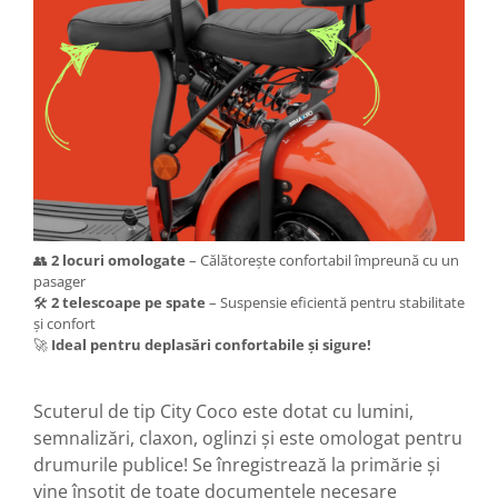
Piese Xiaomi Scooter 5 PLUS
Piese Xiaomi Scooter 5 PRO
Piese Xiaomi Scooter 5 MAX
Piese Xiaomi Scooter 6 PRO
Piese Xiaomi Scooter 6 MAX
Piese Xiaomi Scooter 6
Scooter 4 Lite
Accesorii Trotinete
Piese Segway/Ninebot
👥
2 locuri omologate
– Călătorește confortabil împreună cu un
pasager
ES1, ES2, ES3
🛠️
2 telescoape pe spate
– Suspensie eficientă pentru stabilitate
Ninebot Segway ZT3 PRO
și confort
Piese de Schimb
🚀
Ideal pentru deplasări confortabile și sigure!
Senzori Pedelec
Becuri
Scuterul de tip City Coco este dotat cu lumini,
semnalizări, claxon, oglinzi și este omologat pentru
Piese Hoverboard
drumurile publice! Se înregistrează la primărie și
Piese masinute electrice copii
vine însoțit de toate documentele necesare