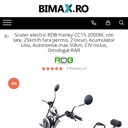
Toate Produsele
Triciclete Electrice
Scuter electric RDB Harley CC15 2000W, roti
⬇ TIPURI
late, 25km/h fara permis, 2 locuri, Acumulator
Litiu, Autonomie max 50km, CIV Inclus,
➔ Cu 1 Loc
Omologat RAR
➔ Cu 2 Locuri
➔ Acoperita
3 Review-uri
➔ Adulti - Fara permis
➔ Adulti - 2 Locuri
-8%
➔ Adulti - cu Cabina
➔ Cu 3 Roti
➔ Cu Cabina
➔ Cu Cabina fara Permis
➔ Cu Cabina Inchisa
➔ Cu Remorca