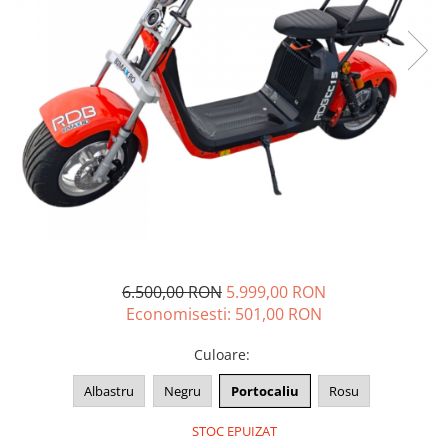
➔ Cu Remorca Fara Permis
➔ Cu Volan
➔ Fara Permis
➔ 4000W
⬇ MARCI
➔ Volta
➔ Kuba
➔ Jinpeng/AMR
➔ RDB
➔ Ruris
➔ Arora
6.500,00 RON
5.999,00 RON
PIESE DE SCHIMB
Economisesti:
501,00
RON
Baterii
Camere
Culoare
:
Cauciucuri
Albastru
Negru
Portocaliu
Rosu
Controllere
Incarcatoare
STOC EPUIZAT