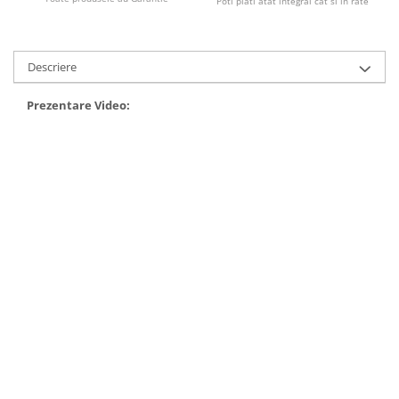
Poti plati atat integral cat si in rate
25 km/h
45 km/h
Descriere
50 km/h
Chopper
Prezentare Video:
Harley
⬇ MARCI
➔ Geeli
➔ RDB
➔ Volta
➔ Z-Tech
➔ Kuba
PIESE DE SCHIMB
Acceleratii
Baterii
Baterii 48V
Baterii 60V