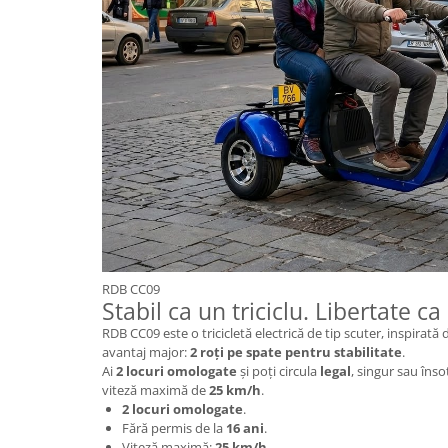
Acumulatori 24V
Acumulatori 36V
Acumulatori 48V
Cauciucuri
Cauciucuri Fat Bike
Camere
Controllere
Display
Incarcatoare 24V
Incarcatoare 36V
Incarcatoare 48V
RDB CC09
ACCESORII
Stabil ca un triciclu. Libertate ca
Lumini
RDB CC09 este o tricicletă electrică de tip scuter, inspirat
avantaj major:
2 roți pe spate pentru stabilitate
.
Kit Conversie
Ai
2 locuri omologate
și poți circula
legal
, singur sau înso
Piese Trotinete Electrice
viteză maximă de
25 km/h
.
2 locuri omologate
.
PIESE UNIVERSALE
Fără permis de la
16 ani
.
Baterie Trotineta Electrica
Viteză maximă:
25 km/h
.