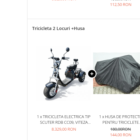
MOTOR 2000W, AUTONOMIE
112,50 RON
25 km/h
30-50KM
45 km/h
50 km/h
Tricicleta 2 Locuri +Husa
Chopper
Harley
⬇ MARCI
➔ Geeli
➔ RDB
➔ Volta
➔ Z-Tech
➔ Kuba
PIESE DE SCHIMB
Acceleratii
Baterii
1 x TRICICLETA ELECTRICA TIP
1 x HUSA DE PROTECT
SCUTER RDB CC09, VITEZA
PENTRU TRICICLETE
Baterii 48V
25KM/H FARA PERMIS,
ELECTRICE (2 LOCURI
8.329,00 RON
180,00RON
Baterii 60V
MOTOR 2000W, AUTONOMIE
144,00 RON
30-50KM