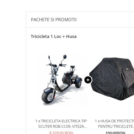
ACCESORII
Huse
Toate accesoriile la Triciclete
PACHETE SI PROMOTII
Masini Electrice
Masina Electrica RDB
Tricicleta 1 Loc + Husa
Masina Electrica Arora
Masina Electrica 25 km/h
Masina Electrica 2 Locuri fara
Permis
Scutere Electrice
⬇ TIPURI
Cu 2 Roti
Cu 3 Roti
Cu 3 Roti fara Permis
Cu 4 Roti
1 x TRICICLETA ELECTRICA TIP
1 x HUSA DE PROTECT
Cu Pedale
SCUTER RDB CC09, VITEZA
PENTRU TRICICLETE
25KM/H FARA PERMIS,
ELECTRICE (1 LOC)
8.329,00 RON
150,00RON
Fara Permis