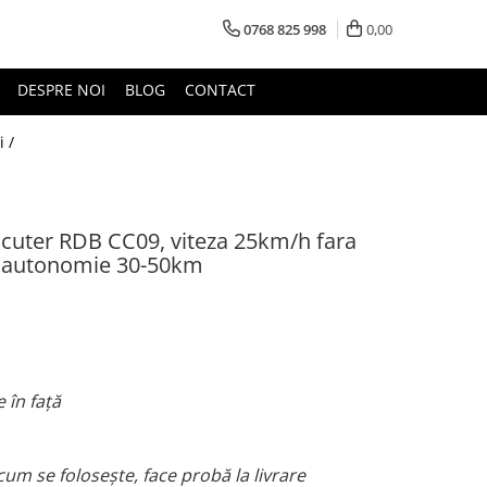
0768 825 998
0,00
DESPRE NOI
BLOG
CONTACT
i /
p scuter RDB CC09, viteza 25km/h fara
 autonomie 30-50km
 în față
cum se folosește, face probă la livrare