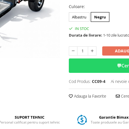
Culoare
:
Albastru
Negru
IN STOC
Durata de livrare:
1-10 zile lucrat
ADAUG
💬
Cer
Cod Produs:
CC09-4
Ai nevoie 
Adauga la Favorite
Cere 
SUPORT TEHNIC
Garantie Bimax
Personal calificat pentru suport tehnic
Toate produsele au Gar