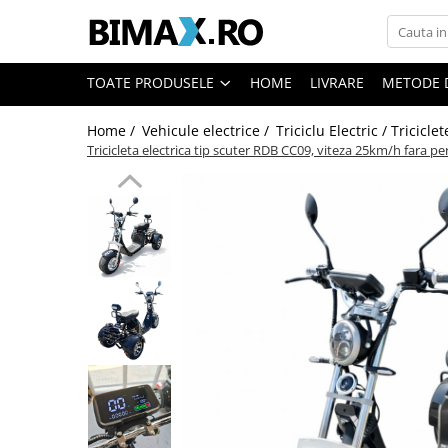
Toate Produsele
TOATE PRODUSELE
HOME
LIVRARE
METODE 
Triciclete Electrice
Home /
Vehicule electrice /
Triciclu Electric / Tricicle
⬇ TIPURI
Tricicleta electrica tip scuter RDB CC09, viteza 25km/h far
➔ Cu 1 Loc
➔ Cu 2 Locuri
➔ Acoperita
➔ Adulti - Fara permis
➔ Adulti - 2 Locuri
➔ Adulti - cu Cabina
➔ Cu 3 Roti
➔ Cu Cabina
➔ Cu Cabina fara Permis
➔ Cu Cabina Inchisa
➔ Cu Remorca