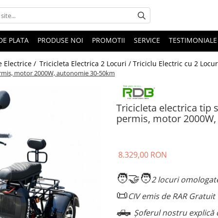
DE PLATA
PRODUSE NOI
PROMOTII
SERVICE
TESTIMONIALE
te Electrice /
Tricicleta Electrica 2 Locuri / Triciclu Electric cu 2 Locur
a permis, motor 2000W, autonomie 30-50km
Tricicleta electrica ti
permis, motor 2000W,
8.329,00 RON
🧑‍🤝‍🧑
2 locuri omologate
📜
CIV emis de RAR Gratuit
🛻
Șoferul nostru explică 