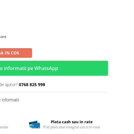
oare
A IN COS
e informatii pe WhatsApp
de ajutor?
0768 825 998
informatii
Plata cash sau in rate
antie
Poti plati atat integral cat si in rate