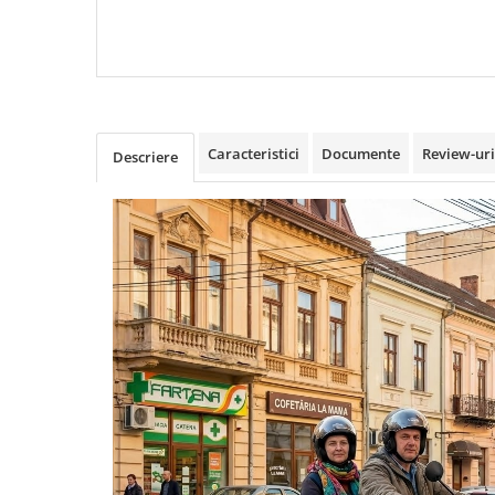
Camere
Cauciucuri
Controllere
Incarcatoare
Biciclete Electrice
⬇ TIPURI
Caracteristici
Documente
Review-ur
Descriere
Barbati
Dama
Ieftine
Pliabila
Tip Scuter
⬇ MARCI
Kuba
Ztech
PIESE DE SCHIMB
Acceleratii
Acumulatori