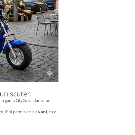
 un scuter.
ă din gama CityCoco, dar cu un
țit, fără permis de la
16 ani
, cu o