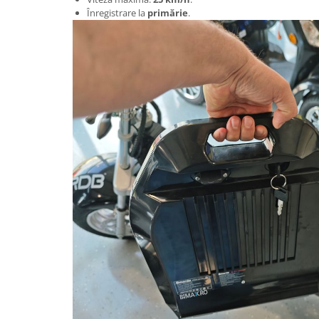
Înregistrare la
primărie
.
Cauciuc Trotineta Electrica
Camera Trotineta Electrica
Incarcator Trotineta Electrica
Controller Trotineta Electrica
Acceleratie Trotineta Electrica
Display/Ecran Trotineta Electrica
Motor Trotineta Electrica
Kit Frână Hidraulică
Franare Trotineta Electrica
Aparatori Noroi Trotineta Electrica
Electrice Diverse, Contacte,
Butoane
Lumini Trotinete Electrice
Piese Kugoo
Kukirin M4 MAX
Kukirin S1 MAX 2025-2026
KuKirin G2