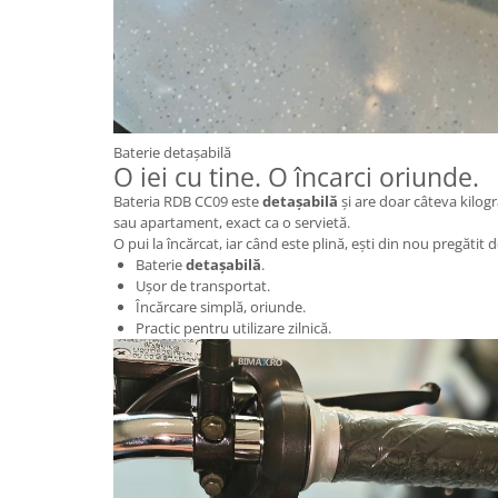
KuKirin G2 MASTER
Kukirin G2 MAX
KuKirin G2 PRO
KuKirin G3 PRO
Kukirin G4 (2025)
Baterie detașabilă
KuKirin S1 PRO
O iei cu tine. O încarci oriunde.
Kugoo S1
Bateria RDB CC09 este
detașabilă
și are doar câteva kilogr
Kugoo G2 Pro
sau apartament, exact ca o servietă.
O pui la încărcat, iar când este plină, ești din nou pregătit
Piese Xiaomi
Baterie
detașabilă
.
Scooter 3 (Mi3)
Ușor de transportat.
Încărcare simplă, oriunde.
Scooter 3 Lite (Mi3 Lite)
Practic pentru utilizare zilnică.
Scooter 4 PRO (Mi4 PRO)
Essential, M365, 1S
PRO / PRO2
Scooter 4 Ultra
Piese Xiaomi Scooter 5
Piese Xiaomi Scooter Elite