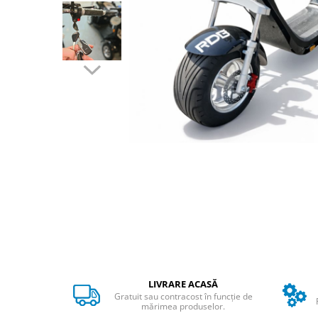
➔ Cu Remorca Fara Permis
➔ Cu Volan
➔ Fara Permis
➔ 4000W
⬇ MARCI
➔ Volta
➔ Kuba
➔ Jinpeng/AMR
➔ RDB
➔ Ruris
➔ Arora
PIESE DE SCHIMB
Baterii
Camere
Cauciucuri
LIVRARE ACASĂ
Controllere
Gratuit sau contracost în funcție de
Incarcatoare
mărimea produselor.