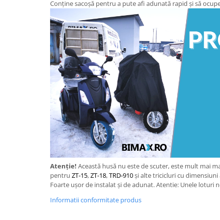
ACCESORII
Conține sacoșă pentru a pute afi adunată rapid și să ocupe
Huse
Toate accesoriile la Triciclete
Masini Electrice
Masina Electrica RDB
Masina Electrica Arora
Masina Electrica 25 km/h
Masina Electrica 2 Locuri fara
Permis
Scutere Electrice
⬇ TIPURI
Cu 2 Roti
Atenție!
Această husă nu este de scuter, este mult mai mar
Cu 3 Roti
pentru
ZT-15
,
ZT-18
,
TRD-910
și alte tricicluri cu dimensiu
Cu 3 Roti fara Permis
Foarte ușor de instalat și de adunat. Atentie: Unele loturi n
Cu 4 Roti
Informatii conformitate produs
Cu Pedale
Fara Permis