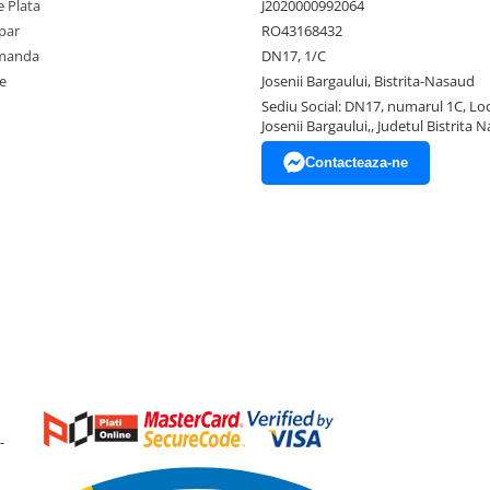
 Plata
J2020000992064
par
RO43168432
omanda
DN17, 1/C
e
Josenii Bargaului, Bistrita-Nasaud
Sediu Social: DN17, numarul 1C, Loc
Josenii Bargaului,, Judetul Bistrita 
Contacteaza-ne
-