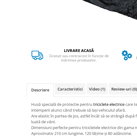
➔ Cu Remorca Fara Permis
➔ Cu Volan
➔ Fara Permis
➔ 4000W
⬇ MARCI
➔ Volta
➔ Kuba
LIVRARE ACASĂ
Gratuit sau contracost în funcție de
➔ Jinpeng/AMR
mărimea produselor.
➔ RDB
➔ Ruris
➔ Arora
Caracteristici
Video
(1)
Review-uri
(0)
PIESE DE SCHIMB
Descriere
Baterii
Husă specială de protectie pentru
triciclete electrice
care te
Camere
intemperii atunci când trebuie să lași vehiculul afară.
Cauciucuri
Are elastic în partea de jos, astfel încât să se strângă după f
luată de vânt.
Controllere
Dimensiuni perfecte pentru tricicletele electrice din gama 
Incarcatoare
Aproximativ 210 cm lungime, 120 lățime și 80 adâncime.