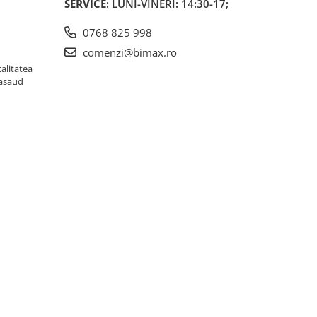
SERVICE
: LUNI-VINERI: 14:30-17;
0768 825 998
comenzi@bimax.ro
alitatea
Nasaud