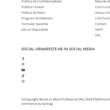
Politica de Confidentialitate
Metode de
Acumulatori 24V
Politica Cookies
Cum Cum
Acumulatori 36V
Politica De Retur
Status c
Acumulatori 48V
Program de fidelizare
Cont hom
Cauciucuri
Formular Garantie
Contact
Cauciucuri Fat Bike
Job-uri Disponibile
ANPC
Camere
SOL
Controllere
Display
SOCIAL
URMARESTE-NE IN SOCIAL MEDIA
Incarcatoare 24V
Incarcatoare 36V
Incarcatoare 48V
ACCESORII
Lumini
Kit Conversie
Piese Trotinete Electrice
©Copyright Bimax.ro (Buxi Profesional SRL) 2026
Platforma E
PIESE UNIVERSALE
commerce by Gomag
Baterie Trotineta Electrica