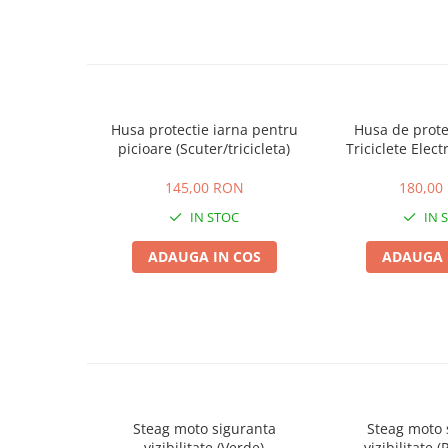
25 km/h
45 km/h
50 km/h
Chopper
Harley
Husa protectie iarna pentru
Husa de prote
picioare (Scuter/tricicleta)
Triciclete Electr
⬇ MARCI
➔ Geeli
145,00 RON
180,00
➔ RDB
IN STOC
IN 
➔ Volta
ADAUGA IN COS
ADAUGA 
➔ Z-Tech
➔ Kuba
PIESE DE SCHIMB
Acceleratii
Baterii
Baterii 48V
Baterii 60V
Steag moto siguranta
Steag moto 
vizibilitate (Verde)
vizibilitate (