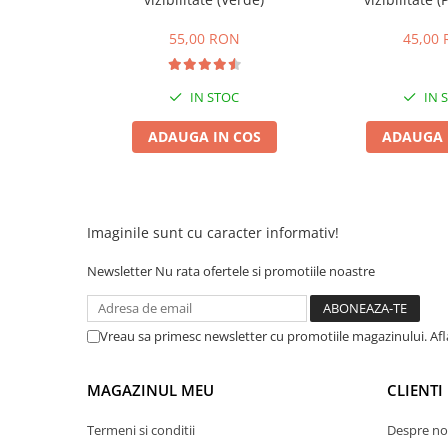
Camere
Cauciucuri
55,00 RON
45,00
Controllere
Incarcatoare
IN STOC
IN 
Biciclete Electrice
⬇ TIPURI
ADAUGA IN COS
ADAUGA 
Barbati
Dama
Ieftine
Imaginile sunt cu caracter informativ!
Pliabila
Tip Scuter
Newsletter
Nu rata ofertele si promotiile noastre
⬇ MARCI
Kuba
Vreau sa primesc newsletter cu promotiile magazinului. Af
Ztech
PIESE DE SCHIMB
MAGAZINUL MEU
CLIENTI
Acceleratii
Termeni si conditii
Despre no
Acumulatori