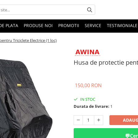
DE PLATA
PRODUSE NOI
PROMOTII
SERVICE
TESTIMONIALE
entru Triciclete Electrice (1 loc)
Husa de protectie pentr
150,00 RON
IN STOC
Durata de livrare:
1
ADAUG
💬
Cer