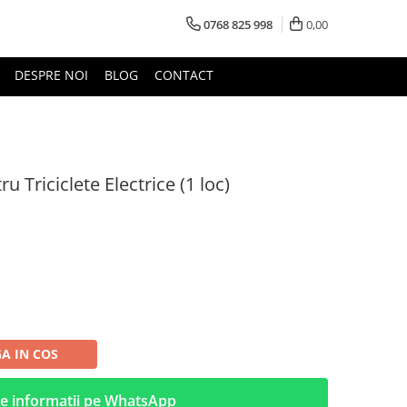
0768 825 998
0,00
DESPRE NOI
BLOG
CONTACT
u Triciclete Electrice (1 loc)
A IN COS
e informatii pe WhatsApp