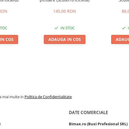
 RON
145,00 RON
86,
STOC
IN STOC
IN COS
ADAUGA IN COS
ADAUG
la mai multe in
Politica de Confidentialitate
DATE COMERCIALE
i
Bimax.ro (Buxi Profesional SRL)