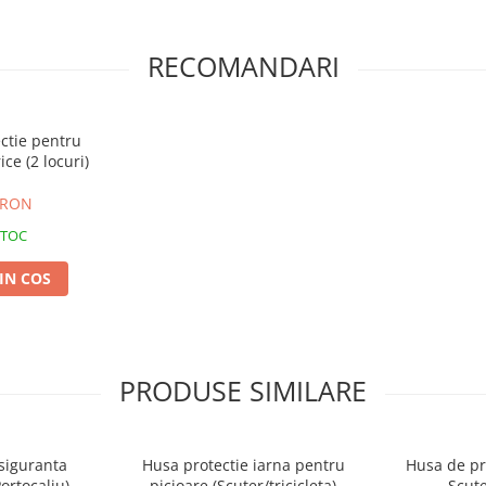
RECOMANDARI
ctie pentru
ice (2 locuri)
 RON
STOC
IN COS
PRODUSE SIMILARE
siguranta
Husa protectie iarna pentru
Husa de pr
Portocaliu)
picioare (Scuter/tricicleta)
Scut