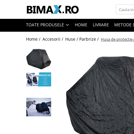
Toate Produsele
TOATE PRODUSELE
HOME
LIVRARE
METODE 
Triciclete Electrice
Home /
Accesorii /
Huse / Parbrize /
Husa de protectie p
⬇ TIPURI
➔ Cu 1 Loc
➔ Cu 2 Locuri
➔ Acoperita
➔ Adulti - Fara permis
➔ Adulti - 2 Locuri
➔ Adulti - cu Cabina
➔ Cu 3 Roti
➔ Cu Cabina
➔ Cu Cabina fara Permis
➔ Cu Cabina Inchisa
➔ Cu Remorca