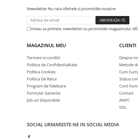
25 km/h
Newsletter
Nu rata ofertele si promotiile noastre
45 km/h
50 km/h
Vreau sa primesc newsletter cu promotiile magazinului. Af
Chopper
Harley
MAGAZINUL MEU
CLIENTI
⬇ MARCI
➔ Geeli
Termeni si conditii
Despre no
Politica de Confidentialitate
Metode de
➔ RDB
Politica Cookies
Cum Cum
➔ Volta
Politica De Retur
Status c
➔ Z-Tech
Program de fidelizare
Cont hom
➔ Kuba
Formular Garantie
Contact
PIESE DE SCHIMB
Job-uri Disponibile
ANPC
Acceleratii
SOL
Baterii
Baterii 48V
SOCIAL
URMARESTE-NE IN SOCIAL MEDIA
Baterii 60V