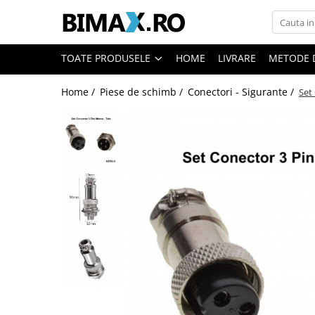
Toate Produsele
TOATE PRODUSELE
HOME
LIVRARE
METODE 
Triciclete Electrice
Home /
Piese de schimb /
Conectori - Sigurante /
Set
⬇ TIPURI
➔ Cu 1 Loc
➔ Cu 2 Locuri
➔ Acoperita
➔ Adulti - Fara permis
➔ Adulti - 2 Locuri
➔ Adulti - cu Cabina
➔ Cu 3 Roti
➔ Cu Cabina
➔ Cu Cabina fara Permis
➔ Cu Cabina Inchisa
➔ Cu Remorca