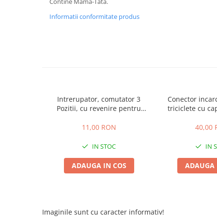
Contine Mama-Tata.
ACCESORII
Informatii conformitate produs
Huse
Toate accesoriile la Triciclete
Masini Electrice
Masina Electrica RDB
Masina Electrica Arora
Masina Electrica 25 km/h
Intrerupator, comutator 3
Conector incar
Masina Electrica 2 Locuri fara
Pozitii, cu revenire pentru
triciclete cu ca
Permis
masinute electrice copii
Scutere Electrice
11,00 RON
40,00
⬇ TIPURI
IN STOC
IN 
Cu 2 Roti
ADAUGA IN COS
ADAUGA 
Cu 3 Roti
Cu 3 Roti fara Permis
Cu 4 Roti
Cu Pedale
Imaginile sunt cu caracter informativ!
Fara Permis