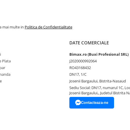
la mai multe in
Politica de Confidentialitate
DATE COMERCIALE
i
Bimax.ro (Buxi Profesional SRL)
 Plata
J2020000992064
par
RO43168432
omanda
DN17, 1/C
e
Josenii Bargaului, Bistrita-Nasaud
Sediu Social: DN17, numarul 1C, Loc
Josenii Bargaului,, Judetul Bistrita 
Contacteaza-ne