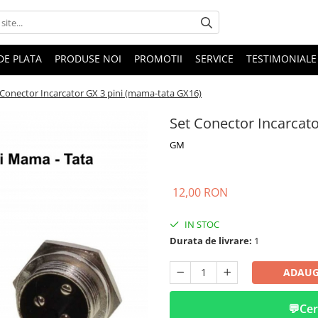
DE PLATA
PRODUSE NOI
PROMOTII
SERVICE
TESTIMONIALE
 Conector Incarcator GX 3 pini (mama-tata GX16)
Set Conector Incarcat
GM
12,00 RON
IN STOC
Durata de livrare:
1
ADAUG
💬
Cer