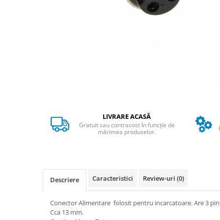
➔ Cu Remorca Fara Permis
➔ Cu Volan
➔ Fara Permis
➔ 4000W
⬇ MARCI
➔ Volta
➔ Kuba
➔ Jinpeng/AMR
➔ RDB
LIVRARE ACASĂ
➔ Ruris
Gratuit sau contracost în funcție de
➔ Arora
mărimea produselor.
PIESE DE SCHIMB
Baterii
Camere
Caracteristici
Review-uri
(0)
Descriere
Cauciucuri
Controllere
Conector Alimentare folosit pentru incarcatoare. Are 3 pini
Incarcatoare
Cca 13 mm.