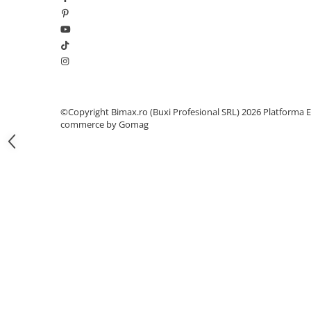
Camere
Cauciucuri
Controllere
Incarcatoare
Biciclete Electrice
⬇ TIPURI
©Copyright Bimax.ro (Buxi Profesional SRL) 2026
Platforma E
Barbati
commerce by Gomag
Dama
Ieftine
Pliabila
Tip Scuter
⬇ MARCI
Kuba
Ztech
PIESE DE SCHIMB
Acceleratii
Acumulatori