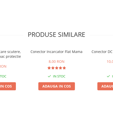
PRODUSE SIMILARE
care scutere,
Conector Incarcator Flat Mama
Conector DC
pac protectie
8,00 RON
10,
 RON
STOC
IN STOC
IN COS
ADAUGA IN COS
ADAUG