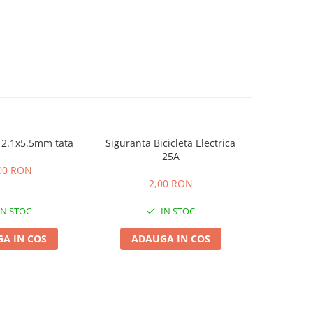
 2.1x5.5mm tata
Siguranta Bicicleta Electrica
Sigur
25A
00 RON
2,00 RON
IN STOC
IN STOC
A IN COS
ADAUGA IN COS
ADA