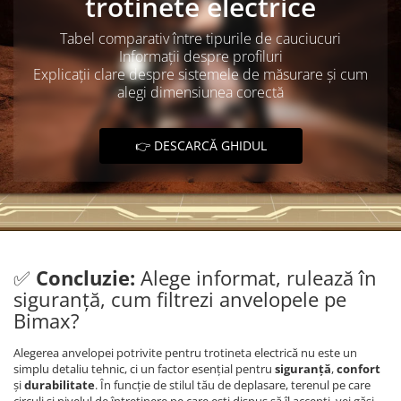
trotinete electrice
Tabel comparativ între tipurile de cauciucuri
Informații despre profiluri
Explicații clare despre sistemele de măsurare și cum
alegi dimensiunea corectă
👉 DESCARCĂ GHIDUL
✅
Concluzie:
Alege informat, rulează în
siguranță, cum filtrezi anvelopele pe
Bimax?
Alegerea anvelopei potrivite pentru trotineta electrică nu este un
simplu detaliu tehnic, ci un factor esențial pentru
siguranță
,
confort
și
durabilitate
. În funcție de stilul tău de deplasare, terenul pe care
circuli și nivelul de întreținere pe care ești dispus să îl accepți, vei găsi