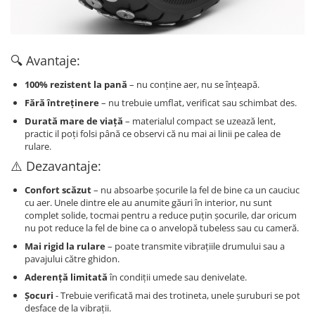
🔍 Avantaje:
100% rezistent la pană
– nu conține aer, nu se înțeapă.
Fără întreținere
– nu trebuie umflat, verificat sau schimbat des.
Durată mare de viață
– materialul compact se uzează lent,
practic il poți folsi până ce observi că nu mai ai linii pe calea de
rulare.
⚠️ Dezavantaje:
Confort scăzut
– nu absoarbe șocurile la fel de bine ca un cauciuc
cu aer. Unele dintre ele au anumite găuri în interior, nu sunt
complet solide, tocmai pentru a reduce puțin șocurile, dar oricum
nu pot reduce la fel de bine ca o anvelopă tubeless sau cu cameră.
Mai rigid la rulare
– poate transmite vibrațiile drumului sau a
pavajului către ghidon.
Aderență limitată
în condiții umede sau denivelate.
Șocuri
- Trebuie verificată mai des trotineta, unele șuruburi se pot
desface de la vibrații.