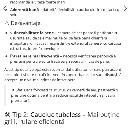
recomandă la viteze foarte mari.
Aderență bună
– datorită flexibilității cauciucului în contact cu
solul.
⚠️ Dezavantaje:
Vulnerabilitate la pene
– camera de aer poate fi perforată cu
ușurință sau de cele mai multe ori se face pană chiar fără
înțepătură, din cauza frecării dintre exteriorul camerei cu carcasa
(structura internă) anvelopei.
Întreținere mai frecventă
– necesită verificarea periodică a
presiunii pentru e evita frecarea și reparații în caz de pană.
Acest tip de anvelopă este recomandat utilizatorilor care pun accent
pe confort și care circulă frecvent în zone urbane, dar sunt dispuși să
accepte un nivel mai ridicat de întreținere.
📌 Sfat: Dacă folosești cauciucuri cu cameră de aer, păstrează o
presiune optimă pentru a reduce riscul de înțepături și uzură
prematură.
🛠 Tip 2:
Cauciuc tubeless
– Mai puține
griji, rulare eficientă