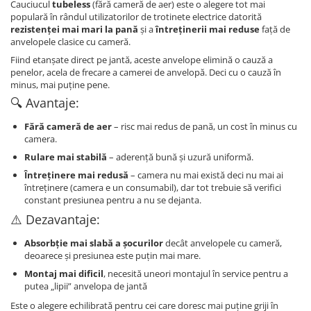
Cauciucul
tubeless
(fără cameră de aer) este o alegere tot mai
populară în rândul utilizatorilor de trotinete electrice datorită
rezistenței mai mari la pană
și a
întreținerii mai reduse
față de
anvelopele clasice cu cameră.
Fiind etanșate direct pe jantă, aceste anvelope elimină o cauză a
penelor, acela de frecare a camerei de anvelopă. Deci cu o cauză în
minus, mai puține pene.
🔍 Avantaje:
Fără cameră de aer
– risc mai redus de pană, un cost în minus cu
camera.
Rulare mai stabilă
– aderență bună și uzură uniformă.
Întreținere mai redusă
– camera nu mai există deci nu mai ai
întreținere (camera e un consumabil), dar tot trebuie să verifici
constant presiunea pentru a nu se dejanta.
⚠️ Dezavantaje:
Absorbție mai slabă a șocurilor
decât anvelopele cu cameră,
deoarece și presiunea este puțin mai mare.
Montaj mai dificil
, necesită uneori montajul în service pentru a
putea „lipii” anvelopa de jantă
Este o alegere echilibrată pentru cei care doresc mai puține griji în