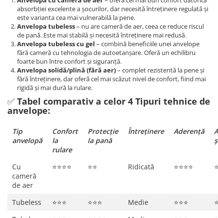
absorbției excelente a șocurilor, dar necesită întreținere regulată și
este varianta cea mai vulnerabilă la pene.
Anvelopa tubeless
– nu are cameră de aer, ceea ce reduce riscul
de pană. Este mai stabilă și necesită întreținere mai redusă.
Anvelopa tubeless cu gel
– combină beneficiile unei anvelope
fără cameră cu tehnologia de autoetanșare. Oferă un echilibru
foarte bun între confort și siguranță.
Anvelopa solidă/plină (fără aer)
– complet rezistentă la pene și
fără întreținere, dar oferă cel mai scăzut nivel de confort, fiind mai
rigidă și mai dură la rulare.
✅
Tabel comparativ a celor 4 Tipuri tehnice de
anvelope:
Tip
Confort
Protecție
Întreținere
Aderență
A
anvelopă
la
la pană
ș
rulare
Cu
⭐⭐⭐⭐
⭐⭐
Ridicată
⭐⭐⭐⭐
cameră
de aer
Tubeless
⭐⭐⭐
⭐⭐⭐
Medie
⭐⭐⭐