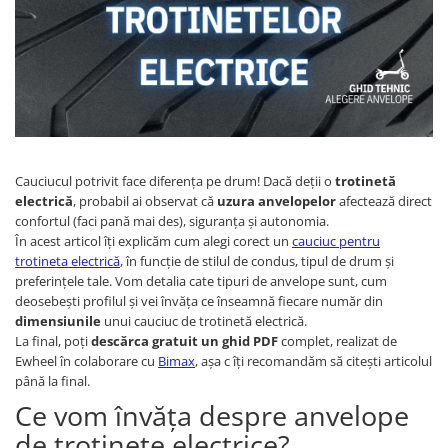
Acumulatori 36V
Lumini Trotinete Electrice
➔ Fara Permis
Piese Trotineta Electrica - grupate
Accesorii Triciclete Electrice
Roti, Axe
➔ RDB
Acumulatori 48V
Piese Kugoo
pe Brand
➔ 4000W
➔ Volta
Casti Bike-Moto
Cauciucuri
Kukirin M4 MAX
⬇ MARCI
Piese tricicluri electrice univerale
➔ Z-Tech
Cauciucuri Fat Bike
Accesorii Trotinete
Kukirin S1 MAX 2025-2026
➔ Volta
➔ Kuba
Piese Trotinete Electrice
Camere
KuKirin G2
Universale
➔ Kuba
PIESE DE SCHIMB
Controllere
KuKirin G2 MASTER
➔ Jinpeng/AMR
Piese Scutere Electrice universale
Acceleratii
Display
Kukirin G2 MAX
➔ RDB
Cauciucul potrivit face diferența pe drum! Dacă deții o
trotinetă
Baterii
Incarcatoare 24V
Incarcatoare
KuKirin G2 PRO
electrică
, probabil ai observat că
uzura anvelopelor
afectează direct
➔ Ruris
Baterii 48V
Incarcatoare 36V
Acceleratii
confortul (faci pană mai des), siguranța și autonomia.
KuKirin G3 PRO
➔ Arora
Baterii 60V
Incarcatoare 48V
În acest articol îți explicăm cum alegi corect un
cauciuc pentru
Acumulatori
Kukirin G4 (2025)
PIESE DE SCHIMB
trotineta electrică
, în funcție de stilul de condus, tipul de drum și
Camere
ACCESORII
KuKirin S1 PRO
Anvelope si camere
preferințele tale. Vom detalia cate tipuri de anvelope sunt, cum
Baterii
Cauciucuri
Lumini
deosebești profilul și vei învăța ce înseamnă fiecare număr din
Kugoo S1
Controllere
Camere
Controllere
Kit Conversie
dimensiunile
unui cauciuc de trotinetă electrică.
Kugoo G2 Pro
Cauciucuri
Incarcatoare
Display / Bord
La final, poți
descărca gratuit un ghid PDF
complet, realizat de
Piese Xiaomi
Ewheel în colaborare cu
Bimax
, așa c îți recomandăm să citești articolul
Controllere
Motoare
până la final.
Scooter 3 (Mi3)
Incarcatoare
Piese grupate pe Producator
Ce vom învăța despre anvelope
Scooter 3 Lite (Mi3 Lite)
ACCESORII
de trotinete electrice?
Scooter 4 PRO (Mi4 PRO)