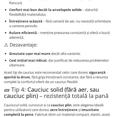
flancuri)
Confort mai bun decât la anvelopele solide
– datorită
flexibilității materialului.
Întreținere scăzută
– fără cameră de aer, nu necesită schimbare
a camerei periodic.
Rulare eficientă
– menține presiunea constantă și oferă o bună
aderență.
⚠️ Dezavantaje:
Greutate ușor mai mare
decât alte variante.
Cost inițial mai ridicat
, dar justificat de reducerea problemelor
ulterioare.
Acest tip de cauciuc este recomandat celor care doresc
siguranță
sporită la drum
, fără grija întreținerii constante, dar fără a renunța
complet la confortul oferit de un cauciuc flexibil.
🧱 Tip 4:
Cauciuc solid (fără aer, sau
cauciuc plin)
– rezistență totală la pană
Cauciucul solid, cunoscut și ca
cauciuc plin
, este alegerea ideală
pentru utilizatorii care doresc
zero întreținere
și
imunitate
completă la pene
. Fabricat dintr-un material compact, elastic, acest