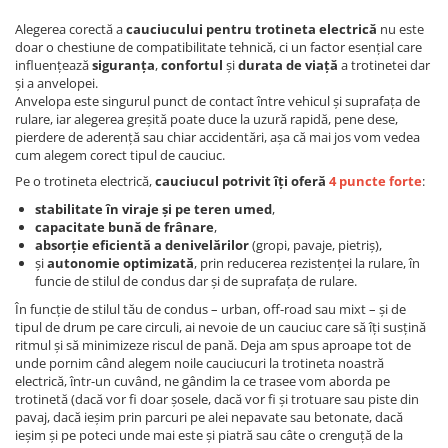
Alegerea corectă a
cauciucului pentru trotineta electrică
nu este
doar o chestiune de compatibilitate tehnică, ci un factor esențial care
influențează
siguranța
,
confortul
și
durata de viață
a trotinetei dar
și a anvelopei.
Anvelopa este singurul punct de contact între vehicul și suprafața de
rulare, iar alegerea greșită poate duce la uzură rapidă, pene dese,
pierdere de aderență sau chiar accidentări, așa că mai jos vom vedea
cum alegem corect tipul de cauciuc.
Pe o trotineta electrică,
cauciucul potrivit îți oferă
4 puncte forte
:
stabilitate în viraje și pe teren umed
,
capacitate bună de frânare
,
absorție eficientă a denivelărilor
(gropi, pavaje, pietriș),
și
autonomie optimizată
, prin reducerea rezistenței la rulare, în
funcie de stilul de condus dar și de suprafața de rulare.
În funcție de stilul tău de condus – urban, off-road sau mixt – și de
tipul de drum pe care circuli, ai nevoie de un cauciuc care să îți susțină
ritmul și să minimizeze riscul de pană. Deja am spus aproape tot de
unde pornim când alegem noile cauciucuri la trotineta noastră
electrică, într-un cuvând, ne gândim la ce trasee vom aborda pe
trotinetă (dacă vor fi doar șosele, dacă vor fi și trotuare sau piste din
pavaj, dacă ieșim prin parcuri pe alei nepavate sau betonate, dacă
ieșim și pe poteci unde mai este și piatră sau câte o crenguță de la