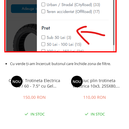
Cu verde ți-am încercuit butonul care închide zona de filtre.
Cauciuc Trotineta Electrica
Cauciuc plin trotineta
NOU
NOU
70 / 60 - 7.5" cu Gel
electrica 10x3, 255X80,
Antipana, Strada, Segway
80/65-6"
ZT3 PRO
150,00 RON
110,00 RON
IN STOC
IN STOC