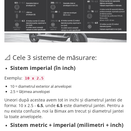
📐 Cele 3 sisteme de măsurare:
Sistem imperial (în inch)
Exemplu:
10 x 2.5​​​​​​​
10 = diametrul exterior al anvelopei
2.5 = lățimea anvelopei
Uneori după acestea avem tot in inchi și diametrul jantei de
forma: 10 x 2.5 -
6.5
, unde
6.5
este diametrul jantei. Pentru a
nu exista confuzie, noi la Bimax am trecut și diametrul jantei
la toate anvelopele.
Sistem metric + imperial (milimetri + inch)