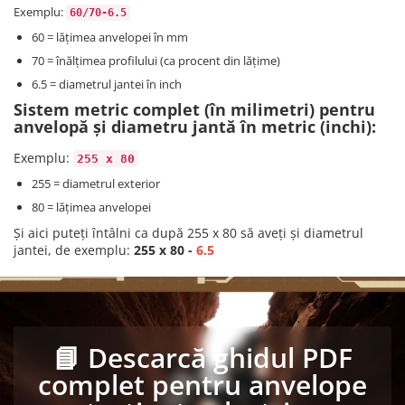
Exemplu:
60/70-6.5
60 = lățimea anvelopei în mm
70 = înălțimea profilului (ca procent din lățime)
​​​​​​​6.5 = diametrul jantei în inch
Sistem metric complet (în milimetri) pentru
anvelopă și diametru jantă în metric (inchi):
Exemplu:
255 x 80
255 = diametrul exterior
80 = lățimea anvelopei
Și aici puteți întâlni ca după 255 x 80 să aveți și diametrul
jantei, de exemplu:
255 x 80 -
6.5
📘 Descarcă ghidul PDF
complet pentru anvelope