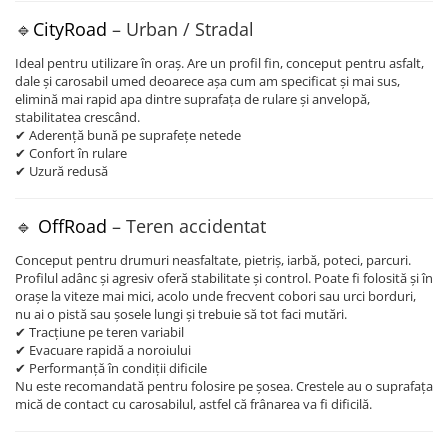
🔹
CityRoad
– Urban / Stradal
Ideal pentru utilizare în oraș. Are un profil fin, conceput pentru asfalt,
dale și carosabil umed deoarece așa cum am specificat și mai sus,
elimină mai rapid apa dintre suprafața de rulare și anvelopă,
stabilitatea crescând.
✔ Aderență bună pe suprafețe netede
✔ Confort în rulare
✔ Uzură redusă
🔹
OffRoad
– Teren accidentat
Conceput pentru drumuri neasfaltate, pietriș, iarbă, poteci, parcuri.
Profilul adânc și agresiv oferă stabilitate și control. Poate fi folosită și în
orașe la viteze mai mici, acolo unde frecvent cobori sau urci borduri,
nu ai o pistă sau șosele lungi și trebuie să tot faci mutări.
✔ Tracțiune pe teren variabil
✔ Evacuare rapidă a noroiului
✔ Performanță în condiții dificile
Nu este recomandată pentru folosire pe șosea. Crestele au o suprafața
mică de contact cu carosabilul, astfel că frânarea va fi dificilă.