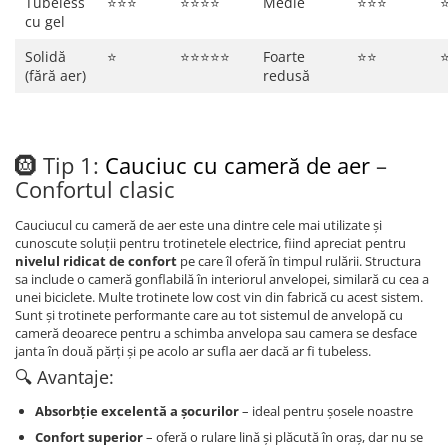
Tubeless
⭐⭐⭐
⭐⭐⭐⭐
Medie
⭐⭐⭐
cu gel
Solidă
⭐
⭐⭐⭐⭐⭐
Foarte
⭐⭐
(fără aer)
redusă
🛞 Tip 1:
Cauciuc cu cameră de aer
–
Confortul clasic
Cauciucul cu cameră de aer este una dintre cele mai utilizate și
cunoscute soluții pentru trotinetele electrice, fiind apreciat pentru
nivelul ridicat de confort
pe care îl oferă în timpul rulării. Structura
sa include o cameră gonflabilă în interiorul anvelopei, similară cu cea a
unei biciclete. Multe trotinete low cost vin din fabrică cu acest sistem.
Sunt și trotinete performante care au tot sistemul de anvelopă cu
cameră deoarece pentru a schimba anvelopa sau camera se desface
janta în două părți și pe acolo ar sufla aer dacă ar fi tubeless.
🔍 Avantaje:
Absorbție excelentă a șocurilor
– ideal pentru șosele noastre
Confort superior
– oferă o rulare lină și plăcută în oraș, dar nu se