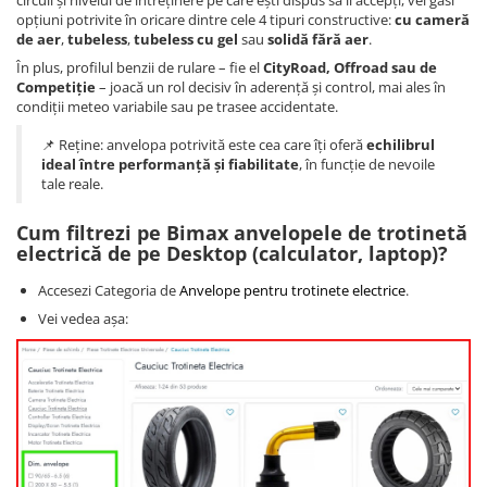
opțiuni potrivite în oricare dintre cele 4 tipuri constructive:
cu cameră
de aer
,
tubeless
,
tubeless cu gel
sau
solidă fără aer
.
În plus, profilul benzii de rulare – fie el
CityRoad, Offroad sau de
Competiție
– joacă un rol decisiv în aderență și control, mai ales în
condiții meteo variabile sau pe trasee accidentate.
📌 Reține: anvelopa potrivită este cea care îți oferă
echilibrul
ideal între performanță și fiabilitate
, în funcție de nevoile
tale reale.
Cum filtrezi pe Bimax anvelopele de trotinetă
electrică de pe Desktop (calculator, laptop)?
Accesezi Categoria de
Anvelope pentru trotinete electrice
.
Vei vedea așa: