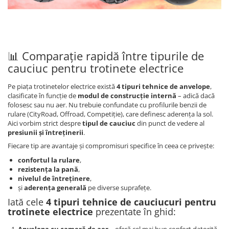
📊 Comparație rapidă între tipurile de
cauciuc pentru trotinete electrice
Pe piața trotinetelor electrice există
4 tipuri tehnice de anvelope
,
clasificate în funcție de
modul de construcție internă
– adică dacă
folosesc sau nu aer. Nu trebuie confundate cu profilurile benzii de
rulare (CityRoad, Offroad, Competiție), care definesc aderența la sol.
Aici vorbim strict despre
tipul de cauciuc
din punct de vedere al
presiunii și întreținerii
.
Fiecare tip are avantaje și compromisuri specifice în ceea ce privește:
confortul la rulare
,
rezistența la pană
,
nivelul de întreținere
,
și
aderența generală
pe diverse suprafețe.
Iată cele
4 tipuri tehnice de cauciucuri pentru
trotinete electrice
prezentate în ghid:
Anvelopa cu cameră de aer
– oferă cel mai bun confort datorită