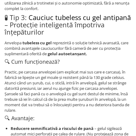
utilizarea zilnică a trotinetei și o autonomie optimizată, fără a renunța
complet la confort.
🧪 Tip 3:
Cauciuc tubeless cu gel antipană
– Protecție inteligentă împotriva
înțepăturilor
Anvelopa
tubeless cu gel
reprezintă o soluție tehnică avansată, care
combină avantajele cauciucurilor fără cameră de aer cu protecția
suplimentară oferită de
gelul autoetanșant.
🔍 Cum funcționează?
Practic, pe carcasa anvelopei (am explicat mai sus care e carcasa), în
fabrică se lipește un gel moale și rezistent până la 130 grade celsius.
Atunci când un șurub, cui, o sticlă, intră în anvelopă, gelul se strânge
datorită presiunii, iar aerul nu ajunge fizic pe carcasa anvelopei.
Șansele să faci pană cu o anvelopă cu gel sunt destul de minime, însă
trebuie să iei în calcul că de la prea multe șuruburi în anvelopă, la un
moment dat va trebui să o înlocuiești pentru a nu deteriora banda de
rulare.
🔍 Avantaje:
Reducere semnificativă a riscului de pană
– gelul sigilează
automat mici perforații pe calea de rulare. (Nu protejează zona de