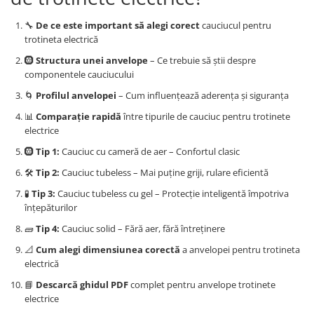
Huse
Essential, M365, 1S
Toate accesoriile la Triciclete
🔧
De ce este important să alegi corect
cauciucul pentru
PRO / PRO2
trotineta electrică
Scooter 4 Ultra
🛞
Structura unei anvelope
– Ce trebuie să știi despre
Piese Xiaomi Scooter 5
componentele cauciucului
Piese Xiaomi Scooter Elite
🌀
Profilul anvelopei
– Cum influențează aderența și siguranța
Piese Xiaomi Scooter 5 PLUS
📊
Comparație rapidă
între tipurile de cauciuc pentru trotinete
Piese Xiaomi Scooter 5 PRO
electrice
Piese Xiaomi Scooter 5 MAX
🛞
Tip 1:
Cauciuc cu cameră de aer – Confortul clasic
Piese Xiaomi Scooter 6 PRO
🛠
Tip 2:
Cauciuc tubeless – Mai puține griji, rulare eficientă
Piese Xiaomi Scooter 6 MAX
🧪
Tip 3:
Cauciuc tubeless cu gel – Protecție inteligentă împotriva
Piese Xiaomi Scooter 6
înțepăturilor
Scooter 4 Lite
🧱
Tip 4:
Cauciuc solid – Fără aer, fără întreținere
Accesorii Trotinete
📐
Cum alegi dimensiunea corectă
a anvelopei pentru trotineta
Piese Segway/Ninebot
electrică
ES1, ES2, ES3
📘
Descarcă ghidul PDF
complet pentru anvelope trotinete
Ninebot Segway ZT3 PRO
electrice