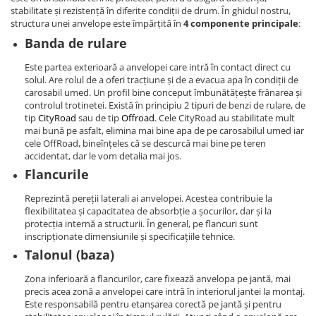
stabilitate și rezistență în diferite condiții de drum. În ghidul nostru,
structura unei anvelope este împărțită în
4 componente principale
:
Banda de rulare
Este partea exterioară a anvelopei care intră în contact direct cu
solul. Are rolul de a oferi tracțiune și de a evacua apa în condiții de
carosabil umed. Un profil bine conceput îmbunătățește frânarea și
controlul trotinetei. Există în principiu 2 tipuri de benzi de rulare, de
tip
CityRoad
sau de tip
Offroad
. Cele CityRoad au stabilitate mult
mai bună pe asfalt, elimina mai bine apa de pe carosabilul umed iar
cele OffRoad, bineînțeles că se descurcă mai bine pe teren
accidentat, dar le vom detalia mai jos.
Flancurile
Reprezintă pereții laterali ai anvelopei. Acestea contribuie la
flexibilitatea și capacitatea de absorbție a șocurilor, dar și la
protecția internă a structurii. În general, pe flancuri sunt
inscripționate dimensiunile și specificațiile tehnice.
Talonul (baza)
Zona inferioară a flancurilor, care fixează anvelopa pe jantă, mai
precis acea zonă a anvelopei care intră în interiorul jantei la montaj.
Este responsabilă pentru etanșarea corectă pe jantă și pentru