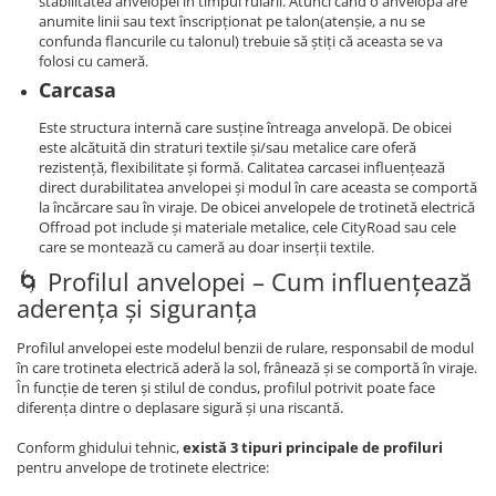
stabilitatea anvelopei în timpul rulării. Atunci când o anvelopă are
anumite linii sau text înscripționat pe talon(atenșie, a nu se
confunda flancurile cu talonul) trebuie să știți că aceasta se va
folosi cu cameră.
Carcasa
Este structura internă care susține întreaga anvelopă. De obicei
este alcătuită din straturi textile și/sau metalice care oferă
rezistență, flexibilitate și formă. Calitatea carcasei influențează
direct durabilitatea anvelopei și modul în care aceasta se comportă
la încărcare sau în viraje. De obicei anvelopele de trotinetă electrică
Offroad pot include și materiale metalice, cele CityRoad sau cele
care se montează cu cameră au doar inserții textile.
🌀 Profilul anvelopei – Cum influențează
aderența și siguranța
Profilul anvelopei este modelul benzii de rulare, responsabil de modul
în care trotineta electrică aderă la sol, frânează și se comportă în viraje.
În funcție de teren și stilul de condus, profilul potrivit poate face
diferența dintre o deplasare sigură și una riscantă.
Conform ghidului tehnic,
există 3 tipuri principale de profiluri
pentru anvelope de trotinete electrice: