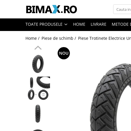
Toate Produsele
TOATE PRODUSELE
HOME
LIVRARE
METODE 
Triciclete Electrice
Home /
Piese de schimb /
Piese Trotinete Electrice U
⬇ TIPURI
➔ Cu 1 Loc
NOU
➔ Cu 2 Locuri
➔ Acoperita
➔ Adulti - Fara permis
➔ Adulti - 2 Locuri
➔ Adulti - cu Cabina
➔ Cu 3 Roti
➔ Cu Cabina
➔ Cu Cabina fara Permis
➔ Cu Cabina Inchisa
➔ Cu Remorca