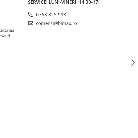
SERVICE
: LUNI-VINERI: 14:30-17;
0768 825 998
comenzi@bimax.ro
alitatea
Nasaud