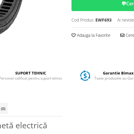
💬
Cer
Cod Produs:
EWF693
Ai nevoie
Adauga la Favorite
Cere 
SUPORT TEHNIC
Garantie Bimax
Personal calificat pentru suport tehnic
Toate produsele au Gar
i
(0)
netă electrică