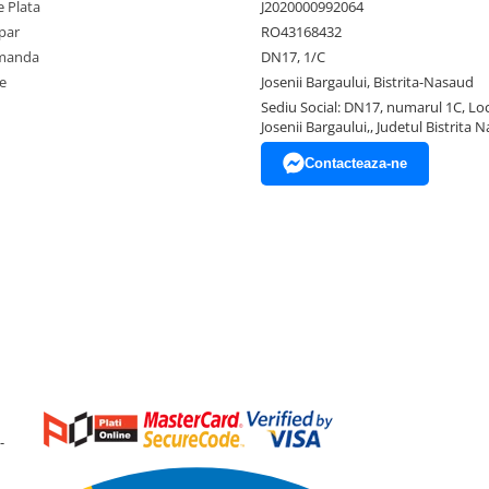
 Plata
J2020000992064
par
RO43168432
omanda
DN17, 1/C
e
Josenii Bargaului, Bistrita-Nasaud
Sediu Social: DN17, numarul 1C, Loc
Josenii Bargaului,, Judetul Bistrita 
Contacteaza-ne
-