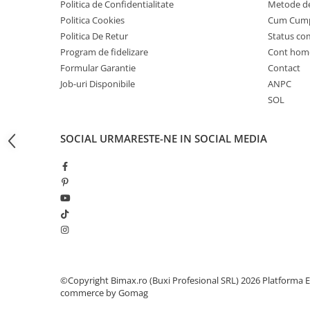
Camere
Politica de Confidentialitate
Metode de
Cauciucuri
Politica Cookies
Cum Cum
Politica De Retur
Status c
Controllere
Program de fidelizare
Cont hom
Incarcatoare
Formular Garantie
Contact
Biciclete Electrice
Job-uri Disponibile
ANPC
⬇ TIPURI
SOL
Barbati
Dama
SOCIAL
URMARESTE-NE IN SOCIAL MEDIA
Ieftine
Pliabila
Tip Scuter
⬇ MARCI
Kuba
Ztech
PIESE DE SCHIMB
©Copyright Bimax.ro (Buxi Profesional SRL) 2026
Platforma E
Acceleratii
commerce by Gomag
Acumulatori