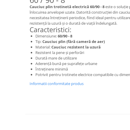
ACCESORII
Cauciuc plin trotinetă electrică 60/90 - 8
este o soluție 
Huse
înlocuirea anvelopei uzate. Datorită construcției din cauciuc
necesitatea întreținerii periodice, fiind ideal pentru utilizare
Toate accesoriile la Triciclete
rezistență la uzură și o durată de viață îndelungată.
Masini Electrice
Caracteristici:
Masina Electrica RDB
Dimensiune:
60/90 - 8
Tip:
Cauciuc plin (fără cameră de aer)
Masina Electrica Arora
Material:
Cauciuc rezistent la uzură
Masina Electrica 25 km/h
Rezistent la pene și perforări
Durată mare de utilizare
Masina Electrica 2 Locuri fara
Aderență bună pe suprafețe urbane
Permis
Întreținere minimă
Potrivit pentru trotinete electrice compatibile cu dim
Scutere Electrice
⬇ TIPURI
Informatii conformitate produs
Cu 2 Roti
Cu 3 Roti
Cu 3 Roti fara Permis
Cu 4 Roti
Cu Pedale
Fara Permis