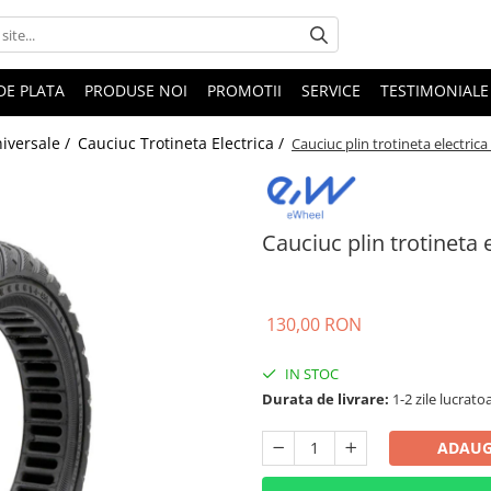
DE PLATA
PRODUSE NOI
PROMOTII
SERVICE
TESTIMONIALE
niversale /
Cauciuc Trotineta Electrica /
Cauciuc plin trotineta electrica
Cauciuc plin trotineta e
130,00 RON
IN STOC
Durata de livrare:
1-2 zile lucrato
ADAUG