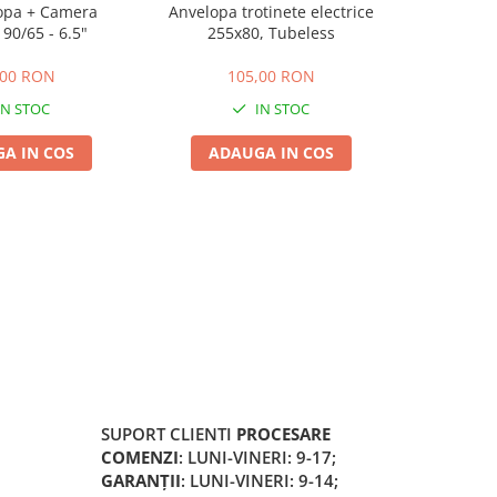
opa + Camera
Anvelopa trotinete electrice
Anvelopa tu
 90/65 - 6.5"
255x80, Tubeless
1
,00 RON
105,00 RON
IN STOC
IN STOC
A IN COS
ADAUGA IN COS
ADA
SUPORT CLIENTI
PROCESARE
COMENZI
: LUNI-VINERI: 9-17;
GARANȚII
: LUNI-VINERI: 9-14;