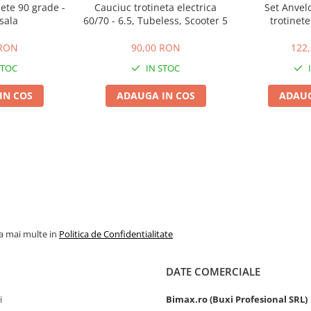
nete 90 grade -
Cauciuc trotineta electrica
Set Anvel
sala
60/70 - 6.5, Tubeless, Scooter 5
trotinete
 RON
90,00 RON
122
STOC
IN STOC
IN COS
ADAUGA IN COS
ADAUG
la mai multe in
Politica de Confidentialitate
DATE COMERCIALE
i
Bimax.ro (Buxi Profesional SRL)