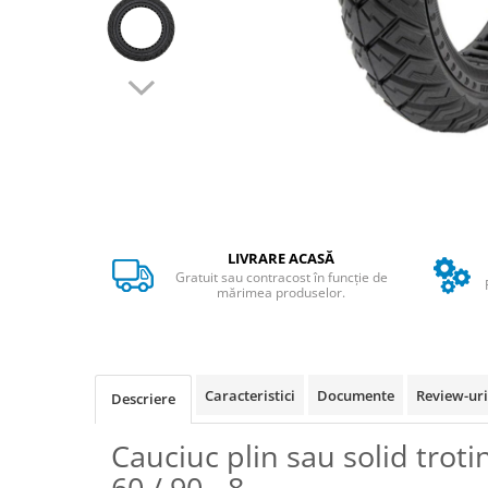
➔ Cu Remorca Fara Permis
➔ Cu Volan
➔ Fara Permis
➔ 4000W
⬇ MARCI
➔ Volta
➔ Kuba
➔ Jinpeng/AMR
➔ RDB
LIVRARE ACASĂ
➔ Ruris
Gratuit sau contracost în funcție de
➔ Arora
mărimea produselor.
PIESE DE SCHIMB
Baterii
Camere
Caracteristici
Documente
Review-ur
Descriere
Cauciucuri
Controllere
Cauciuc plin sau solid troti
Incarcatoare
60 / 90 - 8