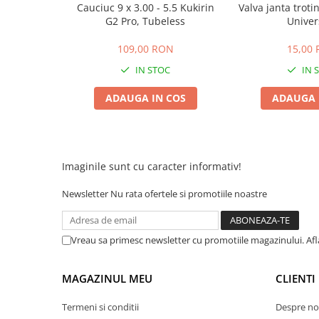
Cauciuc 9 x 3.00 - 5.5 Kukirin
Valva janta troti
25 km/h
G2 Pro, Tubeless
Univer
45 km/h
109,00 RON
15,00
50 km/h
IN STOC
IN 
Chopper
Harley
ADAUGA IN COS
ADAUGA 
⬇ MARCI
➔ Geeli
➔ RDB
Imaginile sunt cu caracter informativ!
➔ Volta
➔ Z-Tech
Newsletter
Nu rata ofertele si promotiile noastre
➔ Kuba
PIESE DE SCHIMB
Vreau sa primesc newsletter cu promotiile magazinului. Af
Acceleratii
Baterii
MAGAZINUL MEU
CLIENTI
Baterii 48V
Baterii 60V
Termeni si conditii
Despre no