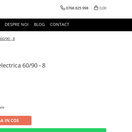
0768 825 998
0,00
DESPRE NOI
BLOG
CONTACT
 60/90 - 8
lectrica 60/90 - 8
are
A IN COS