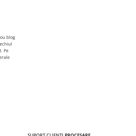
nou blog
vechiul
t. Pe
erale
SUPORT CLIENTI
PROCESARE