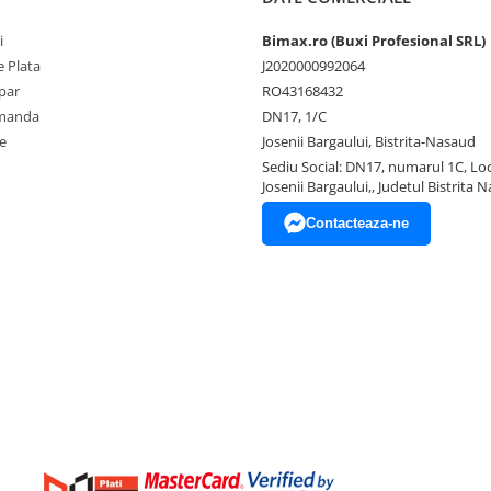
i
Bimax.ro (Buxi Profesional SRL)
 Plata
J2020000992064
par
RO43168432
omanda
DN17, 1/C
e
Josenii Bargaului, Bistrita-Nasaud
Sediu Social: DN17, numarul 1C, Loc
Josenii Bargaului,, Judetul Bistrita 
Contacteaza-ne