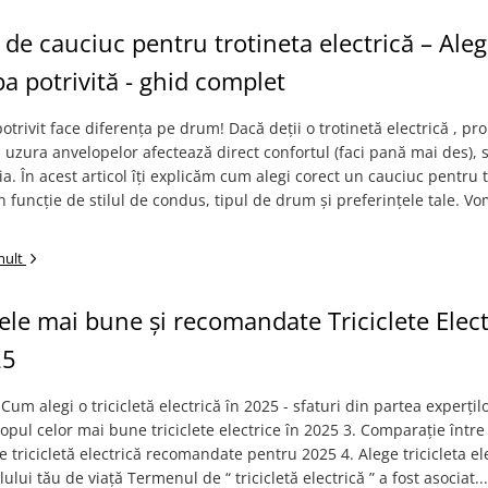
i de cauciuc pentru trotineta electrică – Ale
a potrivită - ghid complet
otrivit face diferența pe drum! Dacă deții o trotinetă electrică , pro
 uzura anvelopelor afectează direct confortul (faci pană mai des), 
a. În acest articol îți explicăm cum alegi corect un cauciuc pentru 
 în funcție de stilul de condus, tipul de drum și preferințele tale. V
mult
ele mai bune și recomandate Triciclete Elect
25
 Cum alegi o tricicletă electrică în 2025 - sfaturi din partea experți
 Topul celor mai bune triciclete electrice în 2025 3. Comparație între
 tricicletă electrică recomandate pentru 2025 4. Alege tricicleta el
ilului tău de viață Termenul de “ tricicletă electrică ” a fost asociat...