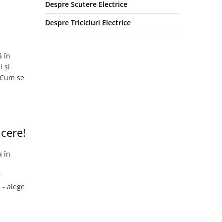
Despre Scutere Electrice
Despre Tricicluri Electrice
ă în
i și
. Cum se
cere!
a în
r
 - alege