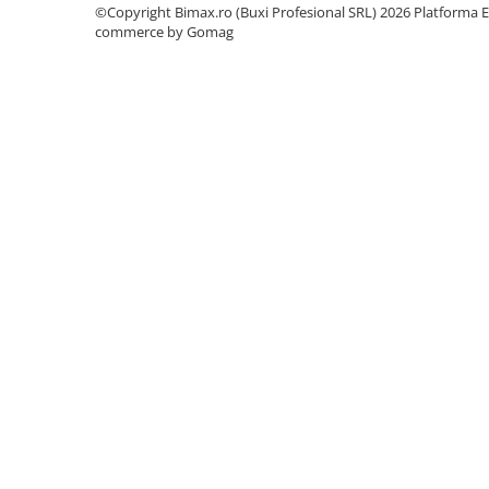
Acumulatori 24V
©Copyright Bimax.ro (Buxi Profesional SRL) 2026
Platforma E
commerce by Gomag
Acumulatori 36V
Acumulatori 48V
Cauciucuri
Cauciucuri Fat Bike
Camere
Controllere
Display
Incarcatoare 24V
Incarcatoare 36V
Incarcatoare 48V
ACCESORII
Lumini
Kit Conversie
Piese Trotinete Electrice
PIESE UNIVERSALE
Baterie Trotineta Electrica