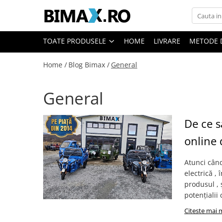
Toate Produsele
TOATE PRODUSELE
HOME
LIVRARE
METODE 
Triciclete Electrice
Home /
Blog Bimax /
General
⬇ TIPURI
➔ Cu 1 Loc
General
➔ Cu 2 Locuri
➔ Acoperita
➔ Adulti - Fara permis
De ce s
➔ Adulti - 2 Locuri
online d
➔ Adulti - cu Cabina
➔ Cu 3 Roti
Atunci când 
➔ Cu Cabina
electrică ,
produsul , 
➔ Cu Cabina fara Permis
potențialii
➔ Cu Cabina Inchisa
➔ Cu Remorca
Citeste mai 