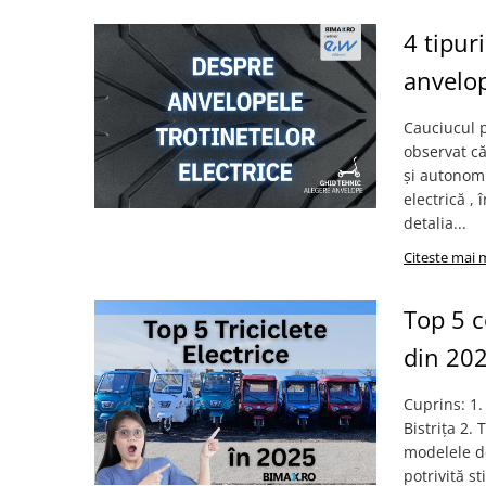
ACCESORII
4 tipur
Huse
Toate accesoriile la Triciclete
anvelop
Masini Electrice
Masina Electrica RDB
Cauciucul p
observat că
Masina Electrica Arora
și autonomi
Masina Electrica 25 km/h
electrică ,
detalia...
Masina Electrica 2 Locuri fara
Permis
Citeste mai 
Scutere Electrice
⬇ TIPURI
Top 5 c
Cu 2 Roti
din 20
Cu 3 Roti
Cu 3 Roti fara Permis
Cuprins: 1.
Cu 4 Roti
Bistrița 2.
modelele de
Cu Pedale
potrivită st
Fara Permis