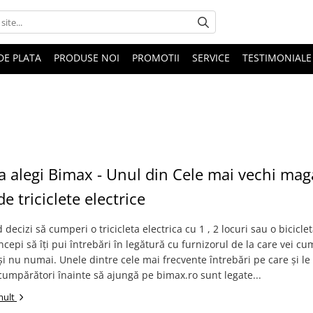
DE PLATA
PRODUSE NOI
PROMOTII
SERVICE
TESTIMONIALE
a alegi Bimax - Unul din Cele mai vechi mag
e triciclete electrice
decizi să cumperi o tricicleta electrica cu 1 , 2 locuri sau o bicicle
 începi să îți pui întrebări în legătură cu furnizorul de la care vei c
și nu numai. Unele dintre cele mai frecvente întrebări pe care și l
 cumpărători înainte să ajungă pe bimax.ro sunt legate...
mult