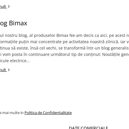
mult
log Bimax
noul nostru blog, al produselor Bimax Ne-am decis ca aici, pe acest 
ormațiile puțin mai concentrate pe activitatea noastră zilnică, iar 
tinua să existe, însă cel vechi, se transformă într-un blog generalis
i vom posta în continuare următorul tip de conținut: Noutățile gen
cule electrice...
mult
la mai multe in
Politica de Confidentialitate
DATE COMERCIALE