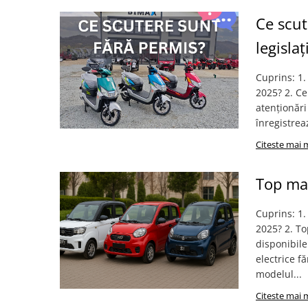
➔ Cu Remorca Fara Permis
➔ Cu Volan
Ce scut
➔ Fara Permis
legisla
➔ 4000W
⬇ MARCI
Cuprins: 1.
2025? 2. Ce
➔ Volta
atenționări
➔ Kuba
înregistrea
➔ Jinpeng/AMR
Citeste mai 
➔ RDB
➔ Ruris
Top mas
➔ Arora
PIESE DE SCHIMB
Cuprins: 1.
Baterii
2025? 2. To
Camere
disponibile
Cauciucuri
electrice f
modelul...
Controllere
Incarcatoare
Citeste mai 