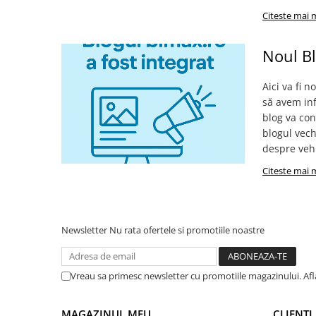
Citeste mai 
25 km/h
45 km/h
Noul B
50 km/h
Chopper
Aici va fi 
Harley
să avem inf
⬇ MARCI
blog va con
➔ Geeli
blogul vech
despre vehi
➔ RDB
➔ Volta
Citeste mai 
➔ Z-Tech
➔ Kuba
PIESE DE SCHIMB
Newsletter
Nu rata ofertele si promotiile noastre
Acceleratii
Baterii
Vreau sa primesc newsletter cu promotiile magazinului. Af
Baterii 48V
Baterii 60V
MAGAZINUL MEU
CLIENTI