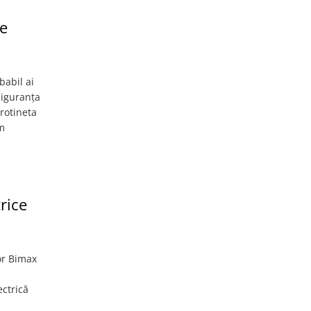
ge
babil ai
siguranța
trotineta
om
rice
lor Bimax
ectrică