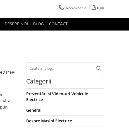
0768 825 998
0,00
DESPRE NOI
BLOG
CONTACT
azine
Categorii
Prezentări și Video-uri Vehicule
tă
Electrice
umpăra
e pun
General
Despre Masini Electrice