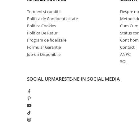
Camere
Cauciucuri
Termeni si conditii
Despre no
Controllere
Politica de Confidentialitate
Metode de
Incarcatoare
Politica Cookies
Cum Cum
Biciclete Electrice
Politica De Retur
Status c
Program de fidelizare
Cont hom
⬇ TIPURI
Formular Garantie
Contact
Barbati
Job-uri Disponibile
ANPC
Dama
SOL
Ieftine
Pliabila
SOCIAL
URMARESTE-NE IN SOCIAL MEDIA
Tip Scuter
⬇ MARCI
Kuba
Ztech
PIESE DE SCHIMB
Acceleratii
Acumulatori