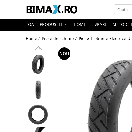
Toate Produsele
TOATE PRODUSELE
HOME
LIVRARE
METODE 
Triciclete Electrice
Home /
Piese de schimb /
Piese Trotinete Electrice U
⬇ TIPURI
➔ Cu 1 Loc
NOU
➔ Cu 2 Locuri
➔ Acoperita
➔ Adulti - Fara permis
➔ Adulti - 2 Locuri
➔ Adulti - cu Cabina
➔ Cu 3 Roti
➔ Cu Cabina
➔ Cu Cabina fara Permis
➔ Cu Cabina Inchisa
➔ Cu Remorca