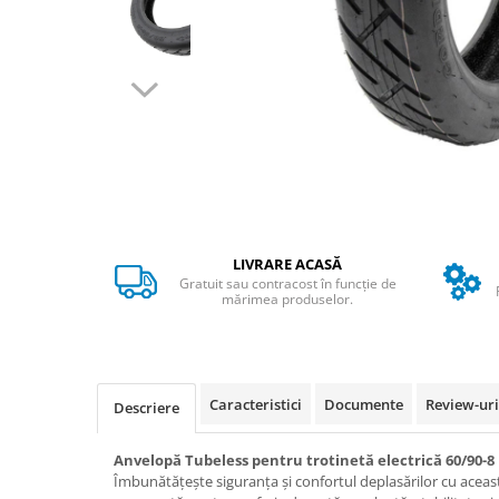
➔ Cu Remorca Fara Permis
➔ Cu Volan
➔ Fara Permis
➔ 4000W
⬇ MARCI
➔ Volta
➔ Kuba
➔ Jinpeng/AMR
➔ RDB
LIVRARE ACASĂ
➔ Ruris
Gratuit sau contracost în funcție de
➔ Arora
mărimea produselor.
PIESE DE SCHIMB
Baterii
Camere
Caracteristici
Documente
Review-ur
Descriere
Cauciucuri
Controllere
Anvelopă Tubeless pentru trotinetă electrică 60/90-8
Incarcatoare
Îmbunătățește siguranța și confortul deplasărilor cu aceas