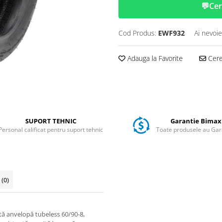
💬
Cer
Cod Produs:
EWF932
Ai nevoie
Adauga la Favorite
Cere 
SUPORT TEHNIC
Garantie Bimax
Personal calificat pentru suport tehnic
Toate produsele au Gar
i
(0)
tă anvelopă tubeless 60/90-8,