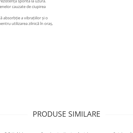
rezistență sporită la uzură.
penelor cauzate de ciupirea
 absorbție a vibrațiilor și o
ntru utilizarea zilnică în oraș,
PRODUSE SIMILARE