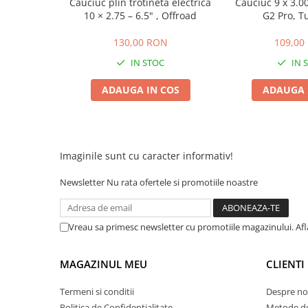
Cauciuc plin trotineta electrica
Cauciuc 9 x 3.00
10 × 2.75 – 6.5" , Offroad
G2 Pro, T
25 km/h
45 km/h
130,00 RON
109,00
50 km/h
IN STOC
IN 
Chopper
Harley
ADAUGA IN COS
ADAUGA 
⬇ MARCI
➔ Geeli
➔ RDB
Imaginile sunt cu caracter informativ!
➔ Volta
➔ Z-Tech
Newsletter
Nu rata ofertele si promotiile noastre
➔ Kuba
PIESE DE SCHIMB
Vreau sa primesc newsletter cu promotiile magazinului. Af
Acceleratii
Baterii
MAGAZINUL MEU
CLIENTI
Baterii 48V
Baterii 60V
Termeni si conditii
Despre no
Politica de Confidentialitate
Metode de