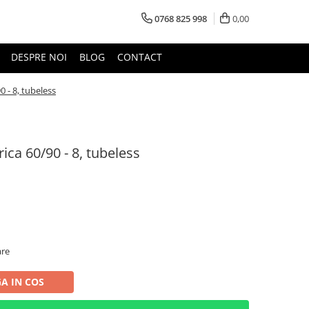
0768 825 998
0,00
DESPRE NOI
BLOG
CONTACT
0 - 8, tubeless
rica 60/90 - 8, tubeless
are
A IN COS