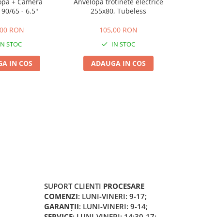
opa + Camera
Anvelopa trotinete electrice
Cauciuc pli
 90/65 - 6.5"
255x80, Tubeless
cu gă
,00 RON
105,00 RON
1
IN STOC
IN STOC
A IN COS
ADAUGA IN COS
ADA
SUPORT CLIENTI
PROCESARE
COMENZI
: LUNI-VINERI: 9-17;
GARANȚII
: LUNI-VINERI: 9-14;
SERVICE
: LUNI-VINERI: 14:30-17;