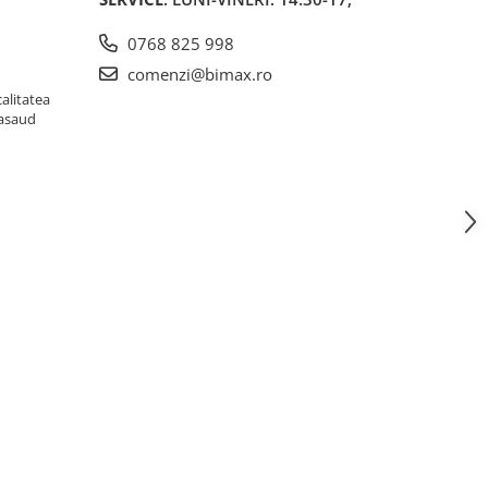
0768 825 998
comenzi@bimax.ro
alitatea
Nasaud