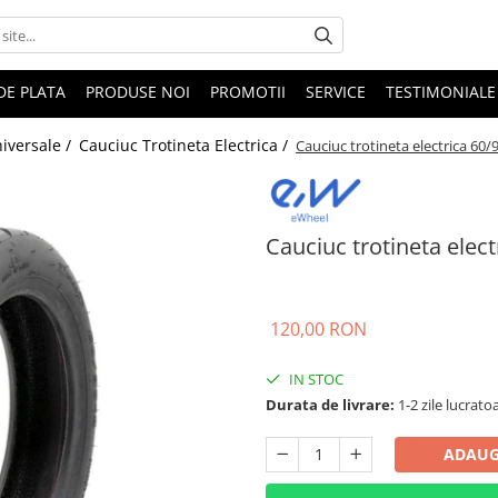
DE PLATA
PRODUSE NOI
PROMOTII
SERVICE
TESTIMONIALE
niversale /
Cauciuc Trotineta Electrica /
Cauciuc trotineta electrica 60/9
Cauciuc trotineta elect
120,00 RON
IN STOC
Durata de livrare:
1-2 zile lucrato
ADAUG