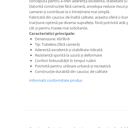
concepută pentru a oferi aderență excelentă, stabilitate și 
ACCESORII
Datorită construcției fără cameră, anvelopa reduce riscul 
Huse
camerei și contribuie la o întreținere mai simplă.
Fabricată din cauciuc de înaltă calitate, aceasta oferă o bună
Toate accesoriile la Triciclete
tracțiune optimă pe diverse suprafețe, fiind potrivită atât pe
Masini Electrice
cât și pentru trasee mai solicitante.
Masina Electrica RDB
Caracteristici principale:
Dimensiune: 60/90-8
Masina Electrica Arora
Tip: Tubeless (fără cameră)
Aderență excelentă și stabilitate ridicată
Masina Electrica 25 km/h
Rezistență sporită la uzură și deformare
Masina Electrica 2 Locuri fara
Confort îmbunătățit în timpul rulării
Permis
Potrivită pentru utilizare urbană și recreativă
Construcție durabilă din cauciuc de calitate
Scutere Electrice
Informatii conformitate produs
⬇ TIPURI
Cu 2 Roti
Cu 3 Roti
Cu 3 Roti fara Permis
Cu 4 Roti
Cu Pedale
Fara Permis