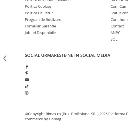
Camere
Politica Cookies
Cum Cum
Cauciucuri
Politica De Retur
Status c
Controllere
Program de fidelizare
Cont hom
Incarcatoare
Formular Garantie
Contact
Biciclete Electrice
Job-uri Disponibile
ANPC
⬇ TIPURI
SOL
Barbati
Dama
SOCIAL
URMARESTE-NE IN SOCIAL MEDIA
Ieftine
Pliabila
Tip Scuter
⬇ MARCI
Kuba
Ztech
PIESE DE SCHIMB
©Copyright Bimax.ro (Buxi Profesional SRL) 2026
Platforma E
Acceleratii
commerce by Gomag
Acumulatori