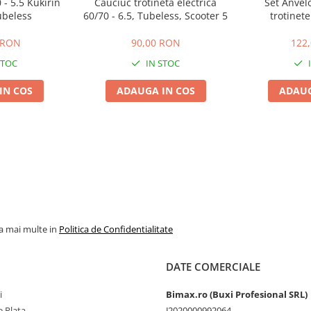
 - 5.5 Kukirin
Cauciuc trotineta electrica
Set Anvel
ubeless
60/70 - 6.5, Tubeless, Scooter 5
trotinete
 RON
90,00 RON
122
STOC
IN STOC
IN COS
ADAUGA IN COS
ADAUG
la mai multe in
Politica de Confidentialitate
DATE COMERCIALE
i
Bimax.ro (Buxi Profesional SRL)
 Plata
J2020000992064