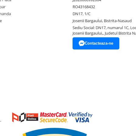
par
RO43168432
omanda
DN17, 1/C
e
Josenii Bargaului, Bistrita-Nasaud
Sediu Social: DN17, numarul 1C, Loc
Josenii Bargaului,, Judetul Bistrita 
Contacteaza-ne
-