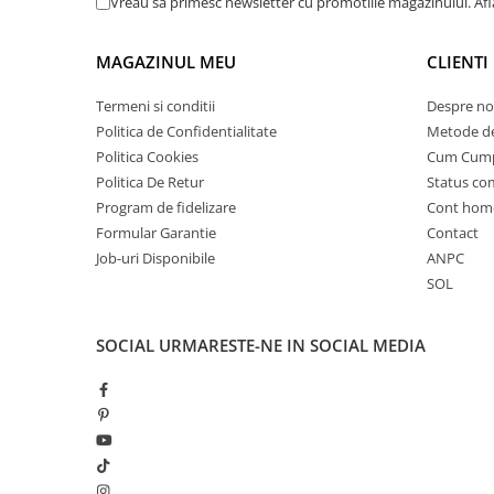
Vreau sa primesc newsletter cu promotiile magazinului. Af
ACCESORII
Huse
MAGAZINUL MEU
CLIENTI
Toate accesoriile la Triciclete
Masini Electrice
Termeni si conditii
Despre no
Masina Electrica RDB
Politica de Confidentialitate
Metode de
Politica Cookies
Cum Cum
Masina Electrica Arora
Politica De Retur
Status c
Masina Electrica 25 km/h
Program de fidelizare
Cont hom
Masina Electrica 2 Locuri fara
Formular Garantie
Contact
Permis
Job-uri Disponibile
ANPC
SOL
Scutere Electrice
⬇ TIPURI
SOCIAL
URMARESTE-NE IN SOCIAL MEDIA
Cu 2 Roti
Cu 3 Roti
Cu 3 Roti fara Permis
Cu 4 Roti
Cu Pedale
Fara Permis