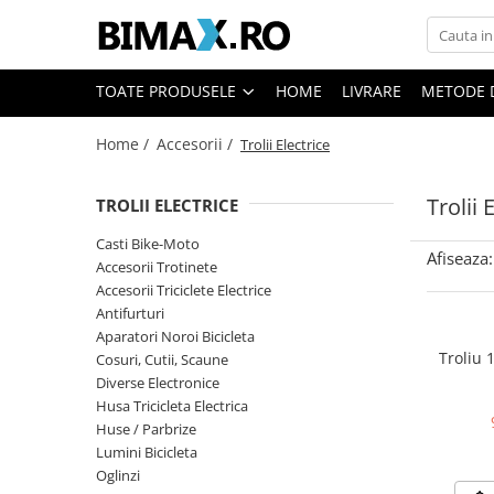
Toate Produsele
TOATE PRODUSELE
HOME
LIVRARE
METODE 
Triciclete Electrice
Home /
Accesorii /
Trolii Electrice
⬇ TIPURI
➔ Cu 1 Loc
Trolii 
TROLII ELECTRICE
➔ Cu 2 Locuri
➔ Acoperita
Casti Bike-Moto
Afiseaza:
➔ Adulti - Fara permis
Accesorii Trotinete
Accesorii Triciclete Electrice
➔ Adulti - 2 Locuri
Antifurturi
➔ Adulti - cu Cabina
Aparatori Noroi Bicicleta
➔ Cu 3 Roti
Troliu 
Cosuri, Cutii, Scaune
➔ Cu Cabina
Diverse Electronice
Husa Tricicleta Electrica
➔ Cu Cabina fara Permis
Huse / Parbrize
➔ Cu Cabina Inchisa
Lumini Bicicleta
➔ Cu Remorca
Oglinzi