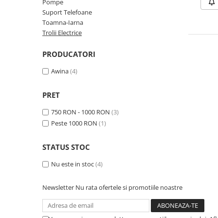
➔ Cu Remorca Fara Permis
Pompe
Suport Telefoane
➔ Cu Volan
Toamna-Iarna
➔ Fara Permis
Trolii Electrice
➔ 4000W
⬇ MARCI
PRODUCATORI
➔ Volta
Awina
(4)
➔ Kuba
➔ Jinpeng/AMR
PRET
➔ RDB
750 RON - 1000 RON
(3)
➔ Ruris
Peste 1000 RON
(1)
➔ Arora
PIESE DE SCHIMB
STATUS STOC
Baterii
Nu este in stoc
(4)
Camere
Cauciucuri
Newsletter
Nu rata ofertele si promotiile noastre
Controllere
Incarcatoare