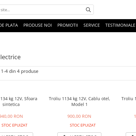
DE PLATA
PRODUSE NOI
PROMOTII
SERVICE
TESTIMONIALE
Electrice
1-
4
din
4
produse
1134 kg 12V, Sfoara
Troliu 1134 kg 12V, Cablu otel,
Troliu 
sintetica
Model 1
940,00 RON
900,00 RON
STOC EPUIZAT
STOC EPUIZAT