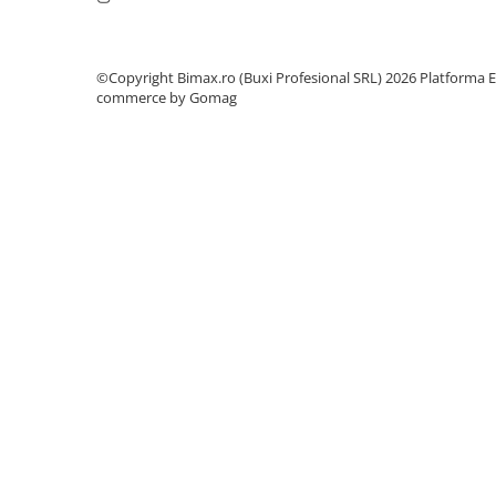
25 km/h
45 km/h
©Copyright Bimax.ro (Buxi Profesional SRL) 2026
Platforma E
50 km/h
commerce by Gomag
Chopper
Harley
⬇ MARCI
➔ Geeli
➔ RDB
➔ Volta
➔ Z-Tech
➔ Kuba
PIESE DE SCHIMB
Acceleratii
Baterii
Baterii 48V
Baterii 60V