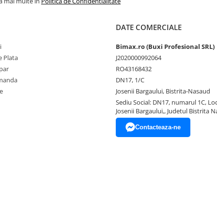
la mai multe in
Politica de Confidentialitate
DATE COMERCIALE
i
Bimax.ro (Buxi Profesional SRL)
 Plata
J2020000992064
par
RO43168432
omanda
DN17, 1/C
e
Josenii Bargaului, Bistrita-Nasaud
Sediu Social: DN17, numarul 1C, Loc
Josenii Bargaului,, Judetul Bistrita 
Contacteaza-ne