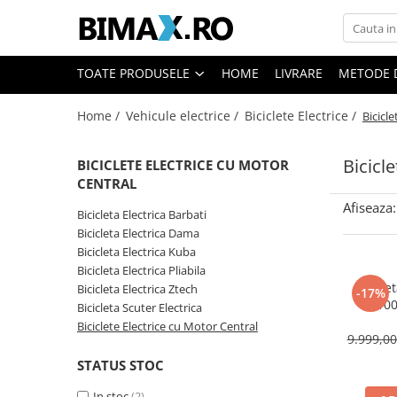
Toate Produsele
TOATE PRODUSELE
HOME
LIVRARE
METODE 
Triciclete Electrice
Home /
Vehicule electrice /
Biciclete Electrice /
Bicicl
⬇ TIPURI
➔ Cu 1 Loc
Bicicl
BICICLETE ELECTRICE CU MOTOR
➔ Cu 2 Locuri
CENTRAL
➔ Acoperita
Afiseaza:
➔ Adulti - Fara permis
Bicicleta Electrica Barbati
Bicicleta Electrica Dama
➔ Adulti - 2 Locuri
Bicicleta Electrica Kuba
➔ Adulti - cu Cabina
Bicicleta Electrica Pliabila
➔ Cu 3 Roti
Bicicle
Bicicleta Electrica Ztech
-17%
C100
➔ Cu Cabina
Bicicleta Scuter Electrica
Biciclete Electrice cu Motor Central
➔ Cu Cabina fara Permis
9.999,0
➔ Cu Cabina Inchisa
STATUS STOC
➔ Cu Remorca
In stoc
(2)