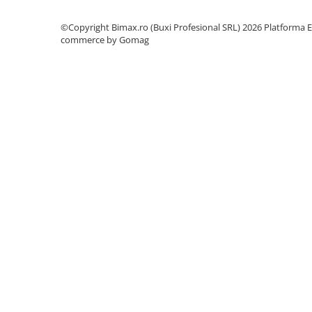
Camere
Cauciucuri
©Copyright Bimax.ro (Buxi Profesional SRL) 2026
Platforma E
Controllere
commerce by Gomag
Incarcatoare
Biciclete Electrice
⬇ TIPURI
Barbati
Dama
Ieftine
Pliabila
Tip Scuter
⬇ MARCI
Kuba
Ztech
PIESE DE SCHIMB
Acceleratii
Acumulatori