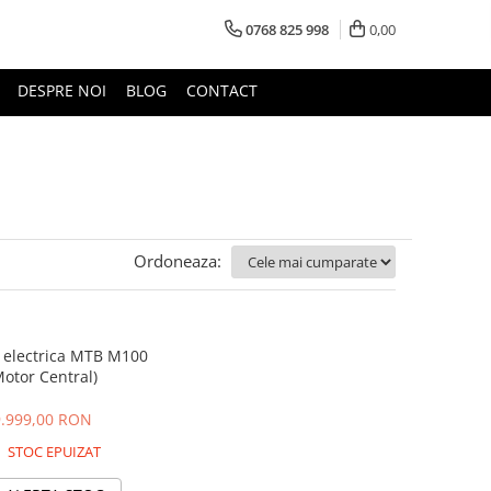
0768 825 998
0,00
DESPRE NOI
BLOG
CONTACT
Ordoneaza:
a electrica MTB M100
Motor Central)
9.999,00 RON
STOC EPUIZAT