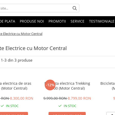
DE PLATA
PRODUSE NOI
PROMOTII
SERVICE
TESTIMONIALE
ete Electrice cu Motor Central
ete Electrice cu Motor Central
1-
3
din
3
produse
ta electrica de oras
Bicicleta electrica Trekking
Biciclet
-12%
 (Motor Central)
T100 (Motor Central)
(
0 RON
8.300,00 RON
9.999,00 RON
8.799,00 RON
IN STOC
IN STOC