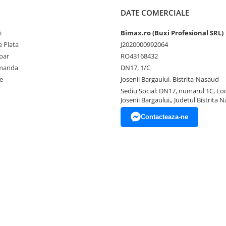
DATE COMERCIALE
i
Bimax.ro (Buxi Profesional SRL)
 Plata
J2020000992064
par
RO43168432
omanda
DN17, 1/C
e
Josenii Bargaului, Bistrita-Nasaud
Sediu Social: DN17, numarul 1C, Loc
Josenii Bargaului,, Judetul Bistrita 
Contacteaza-ne