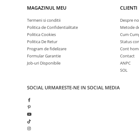
25 km/h
MAGAZINUL MEU
CLIENTI
45 km/h
Termeni si conditii
Despre no
50 km/h
Politica de Confidentialitate
Metode de
Chopper
Politica Cookies
Cum Cum
Harley
Politica De Retur
Status c
⬇ MARCI
Program de fidelizare
Cont hom
Formular Garantie
Contact
➔ Geeli
Job-uri Disponibile
ANPC
➔ RDB
SOL
➔ Volta
➔ Z-Tech
SOCIAL
URMARESTE-NE IN SOCIAL MEDIA
➔ Kuba
PIESE DE SCHIMB
Acceleratii
Baterii
Baterii 48V
Baterii 60V