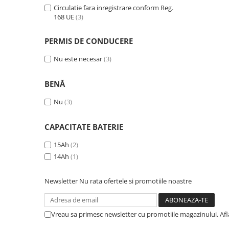
ACCESORII
Circulatie fara inregistrare conform Reg.
168 UE
(3)
Huse
Toate accesoriile la Triciclete
PERMIS DE CONDUCERE
Masini Electrice
Masina Electrica RDB
Nu este necesar
(3)
Masina Electrica Arora
BENĂ
Masina Electrica 25 km/h
Nu
(3)
Masina Electrica 2 Locuri fara
Permis
CAPACITATE BATERIE
Scutere Electrice
15Ah
(2)
⬇ TIPURI
14Ah
(1)
Cu 2 Roti
Cu 3 Roti
Newsletter
Nu rata ofertele si promotiile noastre
Cu 3 Roti fara Permis
Cu 4 Roti
Vreau sa primesc newsletter cu promotiile magazinului. Af
Cu Pedale
Fara Permis