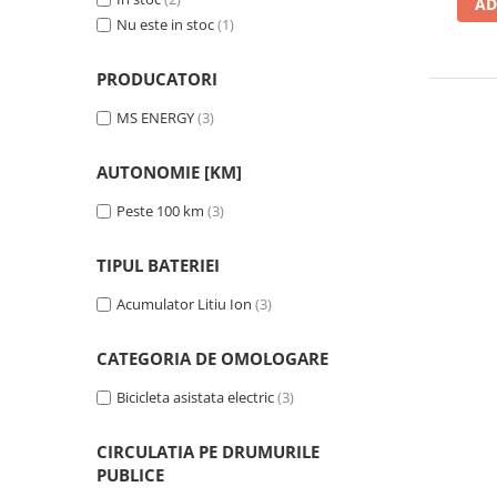
➔ Cu Remorca Fara Permis
AD
Nu este in stoc
(1)
➔ Cu Volan
➔ Fara Permis
PRODUCATORI
➔ 4000W
⬇ MARCI
MS ENERGY
(3)
➔ Volta
AUTONOMIE [KM]
➔ Kuba
➔ Jinpeng/AMR
Peste 100 km
(3)
➔ RDB
TIPUL BATERIEI
➔ Ruris
➔ Arora
Acumulator Litiu Ion
(3)
PIESE DE SCHIMB
CATEGORIA DE OMOLOGARE
Baterii
Camere
Bicicleta asistata electric
(3)
Cauciucuri
Controllere
CIRCULATIA PE DRUMURILE
PUBLICE
Incarcatoare