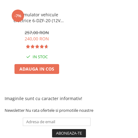
Acumulator vehicule
-7%
electrice 6-DZF-20 (12V
20Ah)
257,00 RON
240,00 RON
IN STOC
ADAUGA IN COS
Imaginile sunt cu caracter informativ!
Newsletter
Nu rata ofertele si promotiile noastre