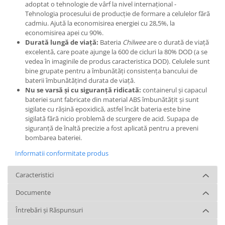
adoptat o tehnologie de vârf la nivel internațional -
Tehnologia procesului de producție de formare a celulelor fără
cadmiu. Ajută la economisirea energiei cu 28,5%, la
economisirea apei cu 90%.
Durată lungă de viață:
Bateria
Chilwee
are o durată de viață
excelentă, care poate ajunge la 600 de cicluri la 80% DOD (a se
vedea în imaginile de produs caracteristica DOD). Celulele sunt
bine grupate pentru a îmbunătăți consistența bancului de
baterii îmbunătățind durata de viață.
Nu se varsă și cu siguranță ridicată:
containerul și capacul
bateriei sunt fabricate din material ABS îmbunătățit și sunt
sigilate cu rășină epoxidică, astfel încât bateria este bine
sigilată fără nicio problemă de scurgere de acid. Supapa de
siguranță de înaltă precizie a fost aplicată pentru a preveni
bombarea bateriei.
Informatii conformitate produs
Caracteristici
Documente
Întrebări și Răspunsuri