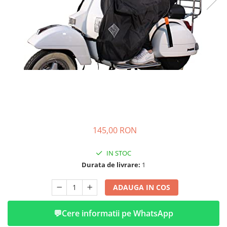
➔ Cu Remorca Fara Permis
➔ Cu Volan
➔ Fara Permis
➔ 4000W
⬇ MARCI
➔ Volta
➔ Kuba
➔ Jinpeng/AMR
➔ RDB
➔ Ruris
145,00 RON
➔ Arora
PIESE DE SCHIMB
IN STOC
Baterii
Durata de livrare:
1
Camere
ADAUGA IN COS
Cauciucuri
Controllere
💬
Cere informatii pe WhatsApp
Incarcatoare