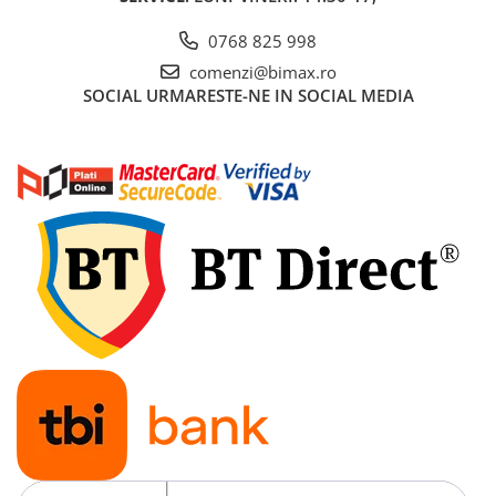
Cauciuc Trotineta Electrica
0768 825 998
Camera Trotineta Electrica
comenzi@bimax.ro
Incarcator Trotineta Electrica
SOCIAL
URMARESTE-NE IN SOCIAL MEDIA
Controller Trotineta Electrica
Acceleratie Trotineta Electrica
Display/Ecran Trotineta Electrica
Motor Trotineta Electrica
Kit Frână Hidraulică
Franare Trotineta Electrica
Aparatori Noroi Trotineta Electrica
Electrice Diverse, Contacte,
Butoane
Lumini Trotinete Electrice
Piese Kugoo
Kukirin M4 MAX
Kukirin S1 MAX 2025-2026
KuKirin G2