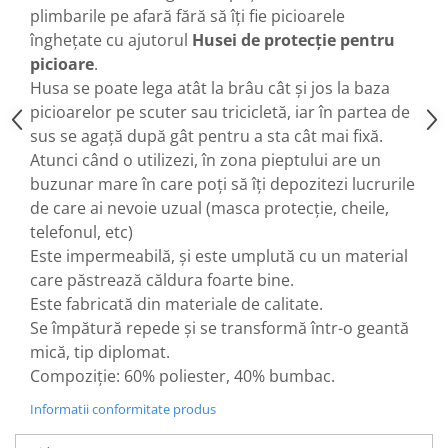
plimbarile pe afară fără să îți fie picioarele
25 km/h
înghețate cu ajutorul
Husei de protecție pentru
45 km/h
picioare
.
50 km/h
Husa se poate lega atât la brâu cât și jos la baza
Chopper
picioarelor pe scuter sau tricicletă, iar în partea de
Harley
sus se agață după gât pentru a sta cât mai fixă.
⬇ MARCI
Atunci când o utilizezi, în zona pieptului are un
buzunar mare în care poți să îți depozitezi lucrurile
➔ Geeli
de care ai nevoie uzual (masca protecție, cheile,
➔ RDB
telefonul, etc)
➔ Volta
Este impermeabilă, și este umplută cu un material
➔ Z-Tech
care păstrează căldura foarte bine.
➔ Kuba
Este fabricată din materiale de calitate.
PIESE DE SCHIMB
Se împătură repede și se transformă într-o geantă
Acceleratii
mică, tip diplomat.
Baterii
Compoziție: 60% poliester, 40% bumbac.
Baterii 48V
Informatii conformitate produs
Baterii 60V