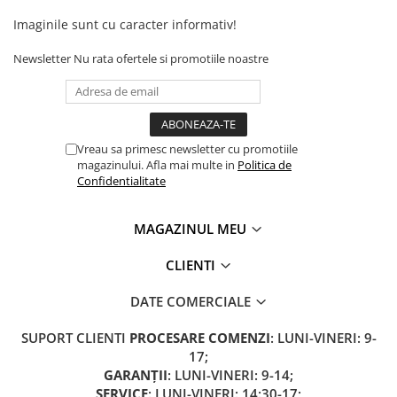
Acumulatori 24V
Imaginile sunt cu caracter informativ!
Acumulatori 36V
Acumulatori 48V
Newsletter
Nu rata ofertele si promotiile noastre
Cauciucuri
Cauciucuri Fat Bike
Camere
Controllere
Vreau sa primesc newsletter cu promotiile
magazinului. Afla mai multe in
Politica de
Display
Confidentialitate
Incarcatoare 24V
Incarcatoare 36V
MAGAZINUL MEU
Incarcatoare 48V
ACCESORII
CLIENTI
Lumini
DATE COMERCIALE
Kit Conversie
SUPORT CLIENTI
PROCESARE COMENZI
: LUNI-VINERI: 9-
Piese Trotinete Electrice
17;
PIESE UNIVERSALE
GARANȚII
: LUNI-VINERI: 9-14;
Baterie Trotineta Electrica
SERVICE
: LUNI-VINERI: 14:30-17;