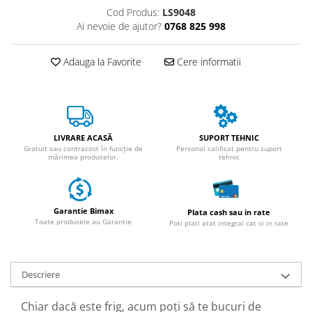
ACCESORII
Cod Produs:
LS9048
Huse
Ai nevoie de ajutor?
0768 825 998
Toate accesoriile la Triciclete
Adauga la Favorite
Cere informatii
Masini Electrice
Masina Electrica RDB
Masina Electrica Arora
Masina Electrica 25 km/h
LIVRARE ACASĂ
SUPORT TEHNIC
Masina Electrica 2 Locuri fara
Gratuit sau contracost în funcție de
Personal calificat pentru suport
mărimea produselor.
tehnic
Permis
Scutere Electrice
⬇ TIPURI
Garantie Bimax
Plata cash sau in rate
Cu 2 Roti
Toate produsele au Garantie
Poti plati atat integral cat si in rate
Cu 3 Roti
Cu 3 Roti fara Permis
Cu 4 Roti
Descriere
Cu Pedale
Chiar dacă este frig, acum poți să te bucuri de
Fara Permis