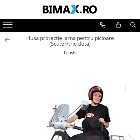
Toate Produsele
Triciclete Electrice
Husa protectie iarna pentru picioare
⬇ TIPURI
(Scuter/tricicleta)
➔ Cu 1 Loc
Leoshi
➔ Cu 2 Locuri
➔ Acoperita
➔ Adulti - Fara permis
➔ Adulti - 2 Locuri
➔ Adulti - cu Cabina
➔ Cu 3 Roti
➔ Cu Cabina
➔ Cu Cabina fara Permis
➔ Cu Cabina Inchisa
➔ Cu Remorca