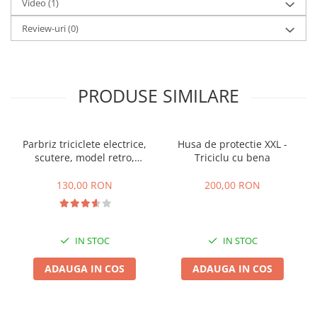
Camere
Video
(1)
Cauciucuri
Review-uri
(0)
Controllere
Incarcatoare
Biciclete Electrice
PRODUSE SIMILARE
⬇ TIPURI
Barbati
Dama
Parbriz triciclete electrice,
Husa de protectie XXL -
Ieftine
scutere, model retro,
Triciclu cu bena
Pliabila
prindere ghidon
130,00 RON
200,00 RON
Tip Scuter
⬇ MARCI
Kuba
IN STOC
IN STOC
Ztech
PIESE DE SCHIMB
ADAUGA IN COS
ADAUGA IN COS
Acceleratii
Acumulatori