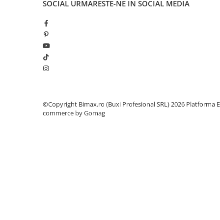
Camere
SOCIAL
URMARESTE-NE IN SOCIAL MEDIA
Cauciucuri
Controllere
Incarcatoare
Biciclete Electrice
⬇ TIPURI
Barbati
Dama
©Copyright Bimax.ro (Buxi Profesional SRL) 2026
Platforma E
Ieftine
commerce by Gomag
Pliabila
Tip Scuter
⬇ MARCI
Kuba
Ztech
PIESE DE SCHIMB
Acceleratii
Acumulatori