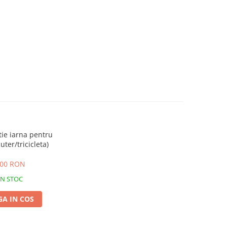
ie iarna pentru
uter/tricicleta)
,00 RON
IN STOC
A IN COS