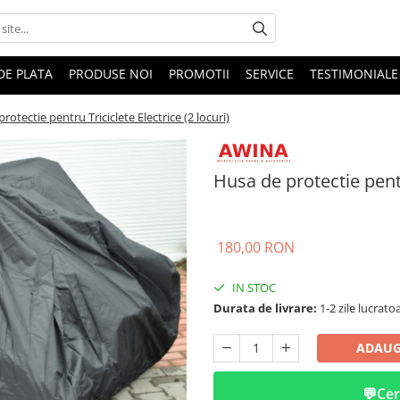
DE PLATA
PRODUSE NOI
PROMOTII
SERVICE
TESTIMONIALE
rotectie pentru Triciclete Electrice (2 locuri)
Husa de protectie pentru
180,00 RON
IN STOC
Durata de livrare:
1-2 zile lucrato
ADAUG
💬
Cer