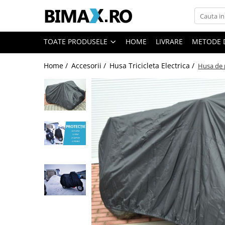
Toate Produsele
TOATE PRODUSELE
HOME
LIVRARE
METODE 
Triciclete Electrice
Home /
Accesorii /
Husa Tricicleta Electrica /
Husa de p
⬇ TIPURI
➔ Cu 1 Loc
➔ Cu 2 Locuri
➔ Acoperita
➔ Adulti - Fara permis
➔ Adulti - 2 Locuri
➔ Adulti - cu Cabina
➔ Cu 3 Roti
➔ Cu Cabina
➔ Cu Cabina fara Permis
➔ Cu Cabina Inchisa
➔ Cu Remorca