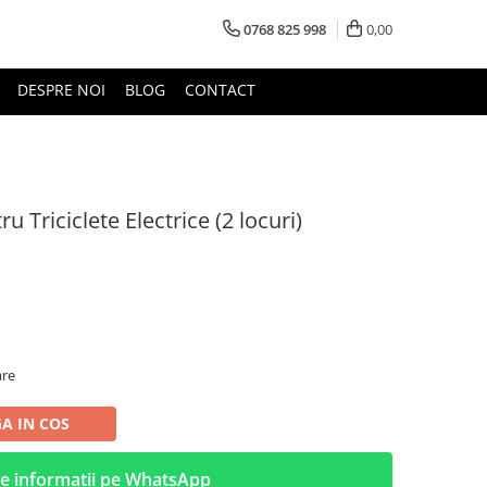
0768 825 998
0,00
DESPRE NOI
BLOG
CONTACT
 Triciclete Electrice (2 locuri)
are
A IN COS
e informatii pe WhatsApp