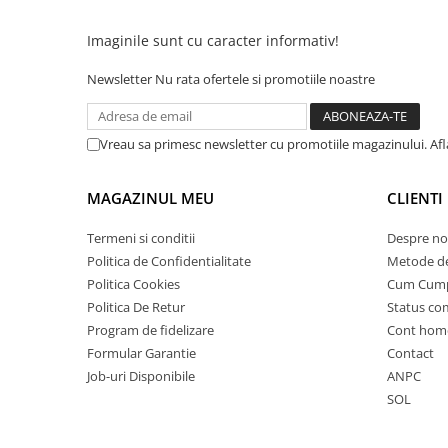
25 km/h
Imaginile sunt cu caracter informativ!
45 km/h
50 km/h
Newsletter
Nu rata ofertele si promotiile noastre
Chopper
Harley
Vreau sa primesc newsletter cu promotiile magazinului. Af
⬇ MARCI
➔ Geeli
MAGAZINUL MEU
CLIENTI
➔ RDB
➔ Volta
Termeni si conditii
Despre no
Politica de Confidentialitate
Metode de
➔ Z-Tech
Politica Cookies
Cum Cum
➔ Kuba
Politica De Retur
Status c
PIESE DE SCHIMB
Program de fidelizare
Cont hom
Acceleratii
Formular Garantie
Contact
Baterii
Job-uri Disponibile
ANPC
Baterii 48V
SOL
Baterii 60V