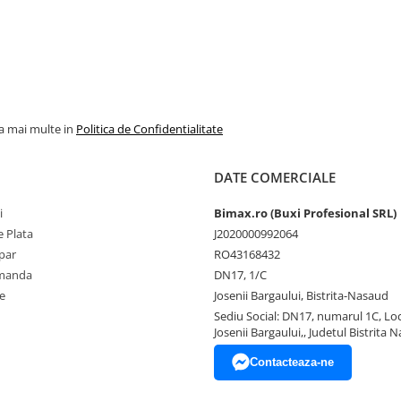
la mai multe in
Politica de Confidentialitate
DATE COMERCIALE
i
Bimax.ro (Buxi Profesional SRL)
 Plata
J2020000992064
par
RO43168432
omanda
DN17, 1/C
e
Josenii Bargaului, Bistrita-Nasaud
Sediu Social: DN17, numarul 1C, Loc
Josenii Bargaului,, Judetul Bistrita 
Contacteaza-ne