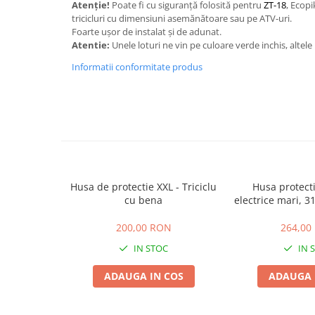
ACCESORII
Atenție!
Poate fi cu siguranță folosită pentru
ZT-18
, Ecop
tricicluri cu dimensiuni asemănătoare sau pe ATV-uri.
Huse
Foarte ușor de instalat și de adunat.
Toate accesoriile la Triciclete
Atentie:
Unele loturi ne vin pe culoare verde inchis, altel
Masini Electrice
Informatii conformitate produs
Masina Electrica RDB
Masina Electrica Arora
Masina Electrica 25 km/h
Masina Electrica 2 Locuri fara
Permis
Scutere Electrice
Husa de protectie XXL - Triciclu
Husa protect
cu bena
electrice mari, 
⬇ TIPURI
420
Cu 2 Roti
200,00 RON
264,00
Cu 3 Roti
IN STOC
IN 
Cu 3 Roti fara Permis
ADAUGA IN COS
ADAUGA 
Cu 4 Roti
Cu Pedale
Fara Permis