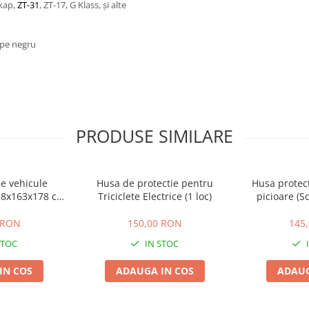
ikap,
ZT-31
, ZT-17, G Klass, și alte
e pe negru
PRODUSE SIMILARE
ie vehicule
Husa de protectie pentru
Husa protect
318x163x178 cm
Triciclete Electrice (1 loc)
picioare (Sc
D
 RON
150,00 RON
145
STOC
IN STOC
IN COS
ADAUGA IN COS
ADAUG