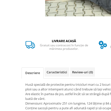
➔ Cu Remorca Fara Permis
➔ Cu Volan
➔ Fara Permis
➔ 4000W
⬇ MARCI
➔ Volta
➔ Kuba
LIVRARE ACASĂ
Gratuit sau contracost în funcție de
➔ Jinpeng/AMR
mărimea produselor.
➔ RDB
➔ Ruris
➔ Arora
Caracteristici
Review-uri
(0)
PIESE DE SCHIMB
Descriere
Baterii
Husă specială de protectie pentru tricicluri mari cu 2 locuri
Camere
ploii sau a altor intemperii atunci când trebuie să lași vehic
Cauciucuri
Are elastic în partea de jos, astfel încât să se strângă după f
luată de vânt.
Controllere
Dimensiuni: Aproximativ 251 cm lungime, 124 lățime și 84
Incarcatoare
Conține sacoșă pentru a pute afi adunată rapid și să ocupe