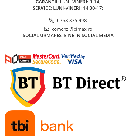
GARANȚII
: LUNI-VINERI: 9-14;
Acumulatori 24V
SERVICE
: LUNI-VINERI: 14:30-17;
Acumulatori 36V
Acumulatori 48V
0768 825 998
Cauciucuri
comenzi@bimax.ro
Cauciucuri Fat Bike
SOCIAL
URMARESTE-NE IN SOCIAL MEDIA
Camere
Controllere
Display
Incarcatoare 24V
Incarcatoare 36V
Incarcatoare 48V
ACCESORII
Lumini
Kit Conversie
Piese Trotinete Electrice
PIESE UNIVERSALE
Baterie Trotineta Electrica