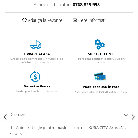
ACCESORII
Ai nevoie de ajutor?
0768 825 998
Huse
Toate accesoriile la Triciclete
Adauga la Favorite
Cere informatii
Masini Electrice
Masina Electrica RDB
Masina Electrica Arora
LIVRARE ACASĂ
SUPORT TEHNIC
Masina Electrica 25 km/h
Gratuit sau contracost în funcție de
Personal calificat pentru suport
mărimea produselor.
tehnic
Masina Electrica 2 Locuri fara
Permis
Scutere Electrice
Garantie Bimax
Plata cash sau in rate
⬇ TIPURI
Toate produsele au Garantie
Poti plati atat integral cat si in rate
Cu 2 Roti
Cu 3 Roti
Cu 3 Roti fara Permis
Descriere
Cu 4 Roti
Husă de protecție pentru mașinile electrice KUBA CITY, Arora S1,
Cu Pedale
Elbons.
Fara Permis