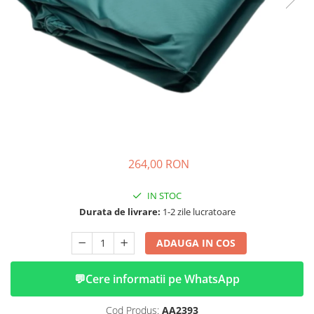
➔ Cu Remorca Fara Permis
➔ Cu Volan
➔ Fara Permis
➔ 4000W
⬇ MARCI
➔ Volta
➔ Kuba
➔ Jinpeng/AMR
➔ RDB
264,00 RON
➔ Ruris
➔ Arora
IN STOC
PIESE DE SCHIMB
Durata de livrare:
1-2 zile lucratoare
Baterii
ADAUGA IN COS
Camere
Cauciucuri
💬
Cere informatii pe WhatsApp
Controllere
Incarcatoare
Cod Produs:
AA2393