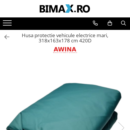
Toate Produsele
Triciclete Electrice
Husa protectie vehicule electrice mari,
⬇ TIPURI
318x163x178 cm 420D
➔ Cu 1 Loc
➔ Cu 2 Locuri
➔ Acoperita
➔ Adulti - Fara permis
➔ Adulti - 2 Locuri
➔ Adulti - cu Cabina
➔ Cu 3 Roti
➔ Cu Cabina
➔ Cu Cabina fara Permis
➔ Cu Cabina Inchisa
➔ Cu Remorca