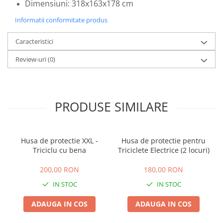
Dimensiuni: 318x163x178 cm
25 km/h
Informatii conformitate produs
45 km/h
50 km/h
Caracteristici
Chopper
Review-uri
(0)
Harley
⬇ MARCI
➔ Geeli
PRODUSE SIMILARE
➔ RDB
➔ Volta
➔ Z-Tech
Husa de protectie XXL -
Husa de protectie pentru
➔ Kuba
Triciclu cu bena
Triciclete Electrice (2 locuri)
PIESE DE SCHIMB
200,00 RON
180,00 RON
Acceleratii
IN STOC
IN STOC
Baterii
Baterii 48V
ADAUGA IN COS
ADAUGA IN COS
Baterii 60V