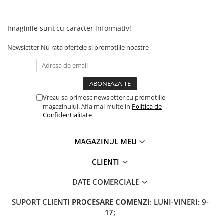
Camere
Cauciucuri
Controllere
Imaginile sunt cu caracter informativ!
Incarcatoare
Newsletter
Nu rata ofertele si promotiile noastre
Biciclete Electrice
⬇ TIPURI
Barbati
Dama
Vreau sa primesc newsletter cu promotiile
Ieftine
magazinului. Afla mai multe in
Politica de
Confidentialitate
Pliabila
Tip Scuter
MAGAZINUL MEU
⬇ MARCI
Kuba
CLIENTI
Ztech
DATE COMERCIALE
PIESE DE SCHIMB
Acceleratii
SUPORT CLIENTI
PROCESARE COMENZI
: LUNI-VINERI: 9-
17;
Acumulatori