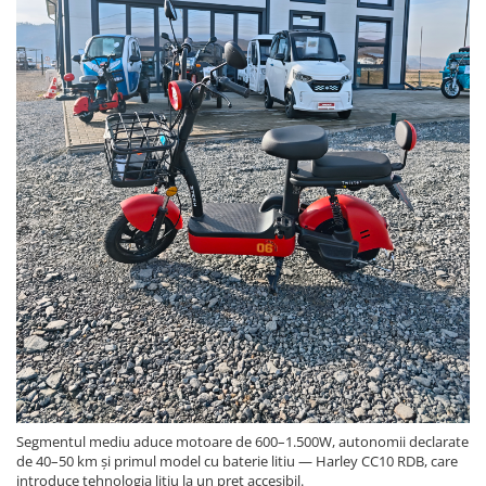
Segmentul mediu aduce motoare de 600–1.500W, autonomii declarate
de 40–50 km și primul model cu baterie litiu — Harley CC10 RDB, care
introduce tehnologia litiu la un preț accesibil.