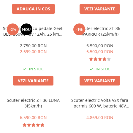
Huse
Essential, M365, 1S
Toate accesoriile la Triciclete
ADAUGA IN COS
VEZI VARIANTE
PRO / PRO2
Scooter 4 Ultra
Piese Xiaomi Scooter 5
Scuter electric cu pedale Geeli
Scuter electric ZT-36
-2%
NOU
-1%
BEE, 350W, 48V 12Ah, 25 km/h
WARRIOR (25km/h)
Piese Xiaomi Scooter Elite
fără permis, 2 locuri,
Piese Xiaomi Scooter 5 PLUS
autonomie până la 38 km, CIV
2.750,00 RON
6.590,00 RON
RAR inclus
Piese Xiaomi Scooter 5 PRO
2.699,00 RON
6.500,00 RON
Piese Xiaomi Scooter 5 MAX
Piese Xiaomi Scooter 6 PRO
IN STOC
IN STOC
Piese Xiaomi Scooter 6 MAX
VEZI VARIANTE
VEZI VARIANTE
Piese Xiaomi Scooter 6
Scooter 4 Lite
Accesorii Trotinete
Scuter electric ZT-36 LUNA
Scuter electric Volta VSX fara
(45km/h)
permis 600 W, baterie 48V
Piese Segway/Ninebot
20Ah, autonomie 50 km/h,
ES1, ES2, ES3
sarcina maxima 100 kg, negru
6.590,00 RON
4.869,00 RON
(viteza maxima 25km/h)
Ninebot Segway ZT3 PRO