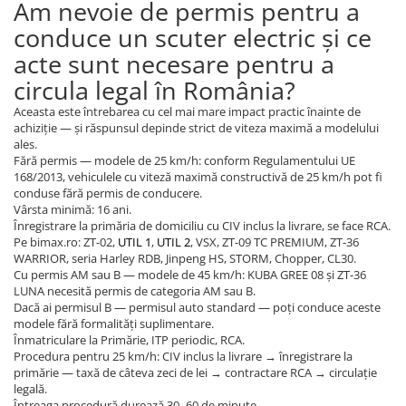
Am nevoie de permis pentru a
conduce un scuter electric și ce
acte sunt necesare pentru a
circula legal în România?
Aceasta este întrebarea cu cel mai mare impact practic înainte de
achiziție — și răspunsul depinde strict de viteza maximă a modelului
ales.
Fără permis — modele de 25 km/h: conform Regulamentului UE
168/2013, vehiculele cu viteză maximă constructivă de 25 km/h pot fi
conduse fără permis de conducere.
Vârsta minimă: 16 ani.
Înregistrare la primăria de domiciliu cu CIV inclus la livrare, se face RCA.
Pe bimax.ro: ZT-02,
UTIL 1
,
UTIL 2
, VSX, ZT-09 TC PREMIUM, ZT-36
WARRIOR, seria Harley RDB, Jinpeng HS, STORM, Chopper, CL30.
Cu permis AM sau B — modele de 45 km/h: KUBA GREE 08 și ZT-36
LUNA necesită permis de categoria AM sau B.
Dacă ai permisul B — permisul auto standard — poți conduce aceste
modele fără formalități suplimentare.
Înmatriculare la Primărie, ITP periodic, RCA.
Procedura pentru 25 km/h: CIV inclus la livrare → înregistrare la
primărie — taxă de câteva zeci de lei → contractare RCA → circulație
legală.
Întreaga procedură durează 30–60 de minute.