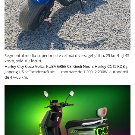
Segmentul mediu-superior este cel mai divers: gel și litiu, 25 km/h și 45
km/h, solo și 2 locuri.
Harley City Coco Volta
,
KUBA GREE 08
,
Geeli Neon
,
Harley CC15 RDB
și
Jinpeng HS
se încadrează aici — motoare de 1.200–2.200W, autonomii
de 47–65 km.