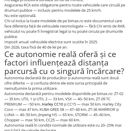
Asigurarea RCA este obligatorie pentru toate vehiculele care circulă pe
drumuri publice — inclusiv pentru modelele de 25 km/h.
Nu este opțională.
CIV-ul inclus la toate modelele de pe bimax.ro este documentul care
face diferența față de vehiculele neomologate — fără CIV emis de RAR,
vehiculul nu poate fi înregistrat legal și nu poate circula pe drumurile
publice.
Impozit anual: vehiculele electrice sunt scutite în 2025.
Din 2026, taxa fixă de 40 de lei pe an.
Ce autonomie reală oferă și ce
factori influențează distanța
parcursă cu o singură încărcare?
Autonomia declarată de producător și autonomia reală sunt două
cifre diferite — și confuzia dintre ele este sursa principală de
nemulțumire la prima utilizare.
Autonomia declarată pentru modelele disponibile pe bimax.ro: ZT-02
— 35 km, UTIL 1 și UTIL 2 — 33 km, VSX — 40–50 km, ZT-09 TC
PREMIUM — ~50 km,
Harley CC10
și CC15 — max 50 km, Harley City
Coco — max 47 km, KUBA GREE 08 — 47–60 km, ZT-36 WARRIOR și
LUNA — 40–50 km, Jinpeng HS — 65 km, STORM — 45–60 km,
Chopper — max 50 km, CC25 — max 60 km.
Autonomia reală în condiții normale de utilizare este cu 20–25% mai
mică față de valorile declarate.