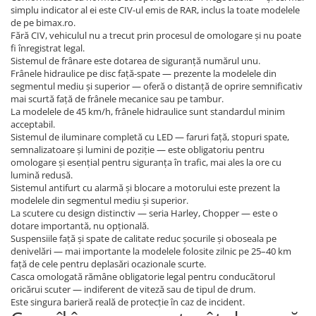
simplu indicator al ei este CIV-ul emis de RAR, inclus la toate modelele
de pe bimax.ro.
Fără CIV, vehiculul nu a trecut prin procesul de omologare și nu poate
fi înregistrat legal.
Sistemul de frânare este dotarea de siguranță numărul unu.
Frânele hidraulice pe disc față-spate — prezente la modelele din
segmentul mediu și superior — oferă o distanță de oprire semnificativ
mai scurtă față de frânele mecanice sau pe tambur.
La modelele de 45 km/h, frânele hidraulice sunt standardul minim
acceptabil.
Sistemul de iluminare completă cu LED — faruri față, stopuri spate,
semnalizatoare și lumini de poziție — este obligatoriu pentru
omologare și esențial pentru siguranța în trafic, mai ales la ore cu
lumină redusă.
Sistemul antifurt cu alarmă și blocare a motorului este prezent la
modelele din segmentul mediu și superior.
La scutere cu design distinctiv — seria Harley, Chopper — este o
dotare importantă, nu opțională.
Suspensiile față și spate de calitate reduc șocurile și oboseala pe
denivelări — mai importante la modelele folosite zilnic pe 25–40 km
față de cele pentru deplasări ocazionale scurte.
Casca omologată rămâne obligatorie legal pentru conducătorul
oricărui scuter — indiferent de viteză sau de tipul de drum.
Este singura barieră reală de protecție în caz de incident.