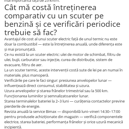
mai importantă față de 25 km/h.
Cât mă costă întreținerea
comparativ cu un scuter pe
benzină și ce verificări periodice
trebuie să fac?
Avantajul de cost al unui scuter electric față de unul termic nu este
doar la combustibil — este la întreținerea anuală, unde diferența este
și mai pronunțată.
Ce nu există la un scuter electric: ulei de motor de schimbat, filtru de
ulei, bujii, carburator sau injecție, curea de distribuție, sistem de
evacuare, filtru de aer.
La un scuter termic, aceste intervenții costă sute de lei pe an numai în
materiale, plus manoperă.
Verificările pe care le faci singur: presiunea anvelopelor lunar —
influențează direct consumul, stabilitatea și uzura.
Uzura anvelopelor și starea frânelor trimestrial sau la 500 km.
Funcționarea luminilor și semnalizatoarelor lunar.
Starea terminalelor bateriei la 2–3 luni — curățenia contactelor previne
pierderile de energie.
Revizia anuală la service Bimax — disponibilă luni–vineri 14:30–17:00
pentru produsele achiziționate din magazin — verifică componentele
electrice, starea bateriei, performanța frânelor și orice uzură mecanică
incipientă.