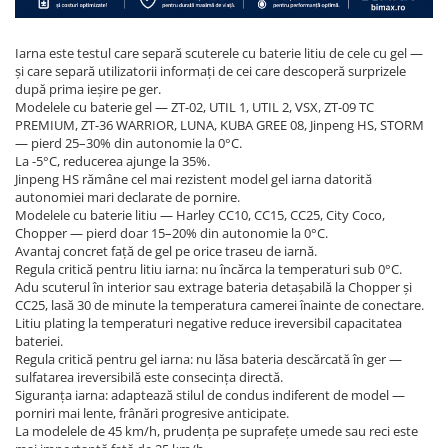
Iarna este testul care separă scuterele cu baterie litiu de cele cu gel —
și care separă utilizatorii informați de cei care descoperă surprizele
după prima ieșire pe ger.
Modelele cu baterie gel — ZT-02, UTIL 1, UTIL 2, VSX, ZT-09 TC
PREMIUM, ZT-36 WARRIOR, LUNA, KUBA GREE 08, Jinpeng HS, STORM
— pierd 25–30% din autonomie la 0°C.
La -5°C, reducerea ajunge la 35%.
Jinpeng HS rămâne cel mai rezistent model gel iarna datorită
autonomiei mari declarate de pornire.
Modelele cu baterie litiu — Harley CC10, CC15, CC25, City Coco,
Chopper — pierd doar 15–20% din autonomie la 0°C.
Avantaj concret față de gel pe orice traseu de iarnă.
Regula critică pentru litiu iarna: nu încărca la temperaturi sub 0°C.
Adu scuterul în interior sau extrage bateria detașabilă la Chopper și
CC25, lasă 30 de minute la temperatura camerei înainte de conectare.
Litiu plating la temperaturi negative reduce ireversibil capacitatea
bateriei.
Regula critică pentru gel iarna: nu lăsa bateria descărcată în ger —
sulfatarea ireversibilă este consecința directă.
Siguranța iarna: adaptează stilul de condus indiferent de model —
porniri mai lente, frânări progresive anticipate.
La modelele de 45 km/h, prudența pe suprafețe umede sau reci este