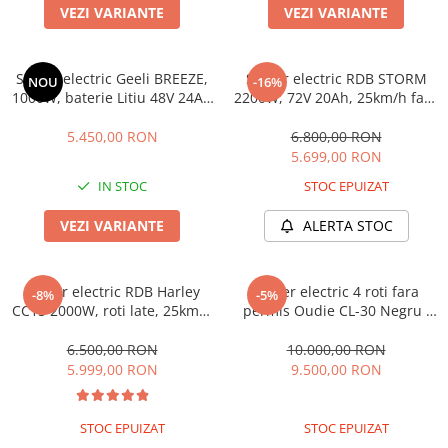
VEZI VARIANTE
VEZI VARIANTE
Scuter electric Geeli BREEZE,
Scuter electric RDB STORM
NOU
-16%
1000W, baterie Litiu 48V 24Ah
2200W, 72V 20Ah, 25km/h fara
detașabilă, 25 km/h fără
permis, 45-60km autonomie,
permis, 2 locuri, autonomie
CIV Inclus
5.450,00 RON
6.800,00 RON
până la 54 km, CIV RAR inclus
5.699,00 RON
IN STOC
STOC EPUIZAT
VEZI VARIANTE
ALERTA STOC
Scuter electric RDB Harley
Scuter electric 4 roti fara
-8%
-5%
CC15 2000W, roti late, 25km/h
permis Oudie CL-30 Negru ,
fara permis, 2 locuri,
motor 1000W, baterie 60V
Acumulator Litiu, Autonomie
20Ah, viteza 25km/h,
6.500,00 RON
10.000,00 RON
max 50km, CIV Inclus,
autonomie aprox 50km (Cu
5.999,00 RON
9.500,00 RON
Omologat RAR
cabina)
STOC EPUIZAT
STOC EPUIZAT