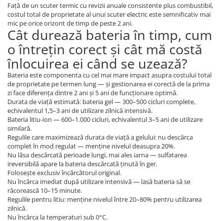
Față de un scuter termic cu revizii anuale consistente plus combustibil,
costul total de proprietate al unui scuter electric este semnificativ mai
mic pe orice orizont de timp de peste 2 ani.
Cât durează bateria în timp, cum
o întrețin corect și cât mă costă
înlocuirea ei când se uzează?
Bateria este componenta cu cel mai mare impact asupra costului total
de proprietate pe termen lung — și gestionarea ei corectă de la prima
zi face diferența dintre 2 ani și 5 ani de funcționare optimă.
Durata de viață estimată: bateria gel — 300–500 cicluri complete,
echivalentul 1,5–3 ani de utilizare zilnică intensivă.
Bateria litiu-ion — 600–1.000 cicluri, echivalentul 3–5 ani de utilizare
similară.
Regulile care maximizează durata de viață a gelului: nu descărca
complet în mod regulat — menține nivelul deasupra 20%.
Nu lăsa descărcată perioade lungi, mai ales iarna — sulfatarea
ireversibilă apare la bateria descărcată ținută în ger.
Folosește exclusiv încărcătorul original.
Nu încărca imediat după utilizare intensivă — lasă bateria să se
răcorească 10–15 minute.
Regulile pentru litiu: menține nivelul între 20–80% pentru utilizarea
zilnică.
Nu încărca la temperaturi sub 0°C.