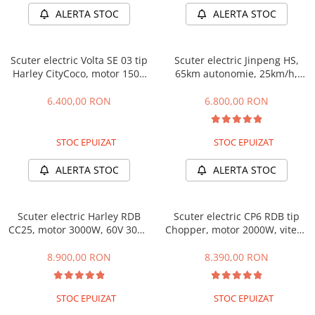
ALERTA STOC
ALERTA STOC
Scuter electric Volta SE 03 tip
Scuter electric Jinpeng HS,
Harley CityCoco, motor 1500
65km autonomie, 25km/h,
W roti late, 25km/h fara
fara permis, motor 2200W,
permis, 2 locuri, Acumualtor
baterie 72V 20Ah
6.400,00 RON
6.800,00 RON
Litiu, Autonomie max 47km,
Omologat RAR
STOC EPUIZAT
STOC EPUIZAT
ALERTA STOC
ALERTA STOC
Scuter electric Harley RDB
Scuter electric CP6 RDB tip
CC25, motor 3000W, 60V 30Ah
Chopper, motor 2000W, viteza
baterie Li Ion detasabila,
maxima 25km/h fara permis,
25km/h fara permis, 2 locuri,
2 locuri, Acumulator Litiu
8.900,00 RON
8.390,00 RON
Autonomie max 60km,
detasabil, Autonomie max
Omologat RAR
50km, baterie 60V 20Ah
STOC EPUIZAT
STOC EPUIZAT