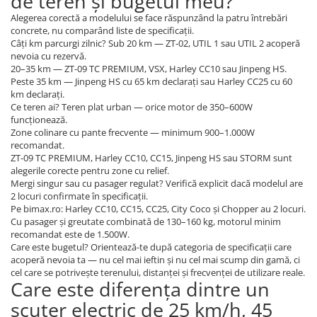
de teren și bugetul meu?
Alegerea corectă a modelului se face răspunzând la patru întrebări
concrete, nu comparând liste de specificații.
Câți km parcurgi zilnic? Sub 20 km — ZT-02, UTIL 1 sau UTIL 2 acoperă
nevoia cu rezervă.
20–35 km — ZT-09 TC PREMIUM, VSX, Harley CC10 sau Jinpeng HS.
Peste 35 km — Jinpeng HS cu 65 km declarați sau Harley CC25 cu 60
km declarați.
Ce teren ai? Teren plat urban — orice motor de 350–600W
funcționează.
Zone colinare cu pante frecvente — minimum 900–1.000W
recomandat.
ZT-09 TC PREMIUM, Harley CC10, CC15, Jinpeng HS sau STORM sunt
alegerile corecte pentru zone cu relief.
Mergi singur sau cu pasager regulat? Verifică explicit dacă modelul are
2 locuri confirmate în specificații.
Pe bimax.ro: Harley CC10, CC15, CC25, City Coco și Chopper au 2 locuri.
Cu pasager și greutate combinată de 130–160 kg, motorul minim
recomandat este de 1.500W.
Care este bugetul? Orientează-te după categoria de specificații care
acoperă nevoia ta — nu cel mai ieftin și nu cel mai scump din gamă, ci
cel care se potrivește terenului, distanței și frecvenței de utilizare reale.
Care este diferența dintre un
scuter electric de 25 km/h, 45