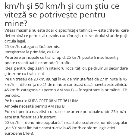
km/h și 50 km/h și cum știu ce
viteză se potrivește pentru
mine?
Viteza maximă nu este doar o specificație tehnică — este criteriul care
determină ce permis ai nevoie, cum înregistrezi vehiculul și unde poți
circula legal.
25 km/h: categoria fără permis.
Înregistrare la primărie, cu RCA.
Pe artere principale cu trafic rapid, 25 km/h poate fi insuficient și
poate crea situații incomode în trafic.
Ideal pentru deplasări în interiorul localităților, pe drumuri secundare
și în zone cu trafic lent.
Pe un traseu de 20 km, ajungi în 48 de minute față de 27 minute la 45
km/h — diferența de 21 de minute contează dacă naveta este zilnică.
45 km/h: categoria cu permis AM sau B — înregistrare la primărie, ITP
periodic.
Pe bimax.ro: KUBA GREE 08 și ZT-36 LUNA.
Ambele necesită permis AM sau B.
Potrivit pentru navetiști cu trasee pe artere principale unde 25 km/h
este insuficient sau frustrant.
50 km/h — denumire populară: în realitate, scuterele numite popular
„de 50" sunt limitate constructiv la 45 km/h conform legislației
europene L1e-B.