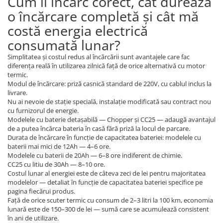
Cum îl încarc corect, cât durează
o încărcare completă și cât mă
costă energia electrică
consumată lunar?
Simplitatea și costul redus al încărcării sunt avantajele care fac
diferența reală în utilizarea zilnică față de orice alternativă cu motor
termic.
Modul de încărcare: priză casnică standard de 220V, cu cablul inclus la
livrare.
Nu ai nevoie de stație specială, instalație modificată sau contract nou
cu furnizorul de energie.
Modelele cu baterie detașabilă — Chopper și CC25 — adaugă avantajul
de a putea încărca bateria în casă fără priză la locul de parcare.
Durata de încărcare în funcție de capacitatea bateriei: modelele cu
baterii mai mici de 12Ah — 4–6 ore.
Modelele cu baterii de 20Ah — 6–8 ore indiferent de chimie.
CC25 cu litiu de 30Ah — 8–10 ore.
Costul lunar al energiei este de câteva zeci de lei pentru majoritatea
modelelor — detaliat în funcție de capacitatea bateriei specifice pe
pagina fiecărui produs.
Față de orice scuter termic cu consum de 2–3 litri la 100 km, economia
lunară este de 150–300 de lei — sumă care se acumulează consistent
în ani de utilizare.