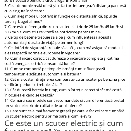
sunt necesare pentru a circula legal în România?
5. Ce autonomie reală oferă și ce factori influențează distanța parcursă
cu o singură încărcare?
6. Cum aleg modelul potrivit în funcție de distanța zilnică, tipul de
teren și bugetul meu?
7. Care este diferența dintre un scuter electric de 25 km/h, 45 km/h și
50 km/h și cum știu ce viteză se potrivește pentru mine?
8. Ce tip de baterie trebuie să aibă și cum influențează aceasta
autonomia și durata de viață pe termen lung?
9. Ce dotări de siguranță trebuie să aibă și cum mă asigur că modelul
ales respectă normele europene în vigoare?
10. Cum îl încarc corect, cât durează o încărcare completă și cât mă
costă energia electrică consumată lunar?
11. Cum se comportă pe timp de iarnă și cum influențează
temperaturile scăzute autonomia și bateria?
12. Cât mă costă întreținerea comparativ cu un scuter pe benzină și ce
verificări periodice trebuie să fac?
13. Cât durează bateria în timp, cum o întrețin corect și cât mă costă
înlocuirea ei când se uzează?
14. Ce mărci sau modele sunt recomandate și cum diferențiază prețul
un scuter electric de calitate de unul inferior?
15. Care sunt cele mai frecvente greșeli pe care le fac cei care cumpără
un scuter electric pentru prima oară și cum le evit?
Ce este un scuter electric și cum