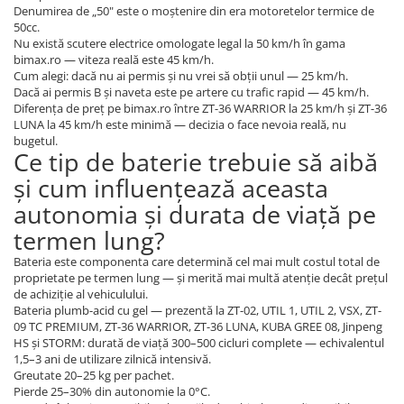
Denumirea de „50" este o moștenire din era motoretelor termice de
50cc.
Nu există scutere electrice omologate legal la 50 km/h în gama
bimax.ro — viteza reală este 45 km/h.
Cum alegi: dacă nu ai permis și nu vrei să obții unul — 25 km/h.
Dacă ai permis B și naveta este pe artere cu trafic rapid — 45 km/h.
Diferența de preț pe bimax.ro între ZT-36 WARRIOR la 25 km/h și ZT-36
LUNA la 45 km/h este minimă — decizia o face nevoia reală, nu
bugetul.
Ce tip de baterie trebuie să aibă
și cum influențează aceasta
autonomia și durata de viață pe
termen lung?
Bateria este componenta care determină cel mai mult costul total de
proprietate pe termen lung — și merită mai multă atenție decât prețul
de achiziție al vehiculului.
Bateria plumb-acid cu gel — prezentă la ZT-02, UTIL 1, UTIL 2, VSX, ZT-
09 TC PREMIUM, ZT-36 WARRIOR, ZT-36 LUNA, KUBA GREE 08, Jinpeng
HS și STORM: durată de viață 300–500 cicluri complete — echivalentul
1,5–3 ani de utilizare zilnică intensivă.
Greutate 20–25 kg per pachet.
Pierde 25–30% din autonomie la 0°C.