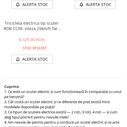
ALERTA STOC
ALERTA STOC
Tricicleta electrica tip scuter
RDB CC09, viteza 25km/h fara
permis, motor 2000W,
autonomie 30-50km
8.329,00 RON
STOC EPUIZAT
ALERTA STOC
Cuprins:
1. Ce este un scuter electric și cum funcționează în comparație cu unul
pe benzină?
2. Cât costă un scuter electric și ce diferențe de preț există între
modelele disponibile pe piață?
3. Ce tipuri de scutere electrice există — 2 roți, 3 roți, 4 roți — și cum
aleg tipul potrivit pentru nevoile mele?
4. Am nevoie de permis pentru a conduce un scuter electric și ce acte