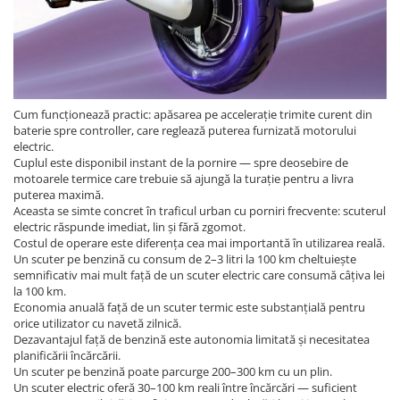
Cum funcționează practic: apăsarea pe accelerație trimite curent din
baterie spre controller, care reglează puterea furnizată motorului
electric.
Cuplul este disponibil instant de la pornire — spre deosebire de
motoarele termice care trebuie să ajungă la turație pentru a livra
puterea maximă.
Aceasta se simte concret în traficul urban cu porniri frecvente: scuterul
electric răspunde imediat, lin și fără zgomot.
Costul de operare este diferența cea mai importantă în utilizarea reală.
Un scuter pe benzină cu consum de 2–3 litri la 100 km cheltuiește
semnificativ mai mult față de un scuter electric care consumă câțiva lei
la 100 km.
Economia anuală față de un scuter termic este substanțială pentru
orice utilizator cu navetă zilnică.
Dezavantajul față de benzină este autonomia limitată și necesitatea
planificării încărcării.
Un scuter pe benzină poate parcurge 200–300 km cu un plin.
Un scuter electric oferă 30–100 km reali între încărcări — suficient