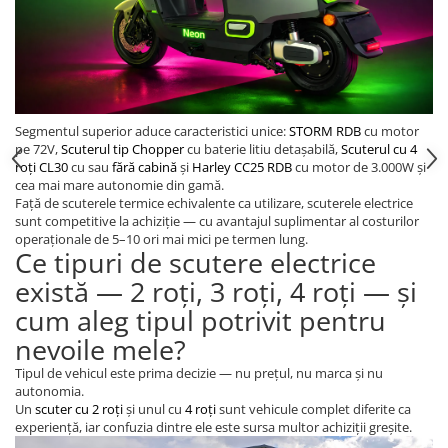
Segmentul superior aduce caracteristici unice:
STORM RDB
cu motor
pe 72V,
Scuterul tip Chopper
cu baterie litiu detașabilă,
Scuterul cu 4
roți CL30
cu sau
fără cabină
și
Harley CC25 RDB
cu motor de 3.000W și
cea mai mare autonomie din gamă.
Față de scuterele termice echivalente ca utilizare, scuterele electrice
sunt competitive la achiziție — cu avantajul suplimentar al costurilor
operaționale de 5–10 ori mai mici pe termen lung.
Ce tipuri de scutere electrice
există — 2 roți, 3 roți, 4 roți — și
cum aleg tipul potrivit pentru
nevoile mele?
Tipul de vehicul este prima decizie — nu prețul, nu marca și nu
autonomia.
Un
scuter cu 2 roți
și unul cu
4 roți
sunt vehicule complet diferite ca
experiență, iar confuzia dintre ele este sursa multor achiziții greșite.