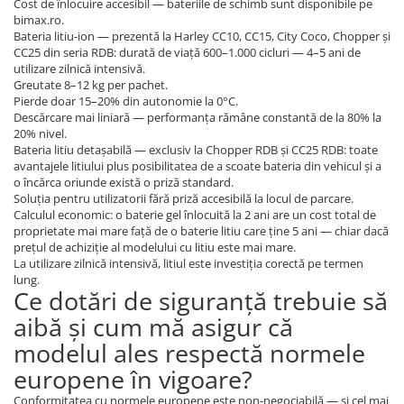
Cost de înlocuire accesibil — bateriile de schimb sunt disponibile pe
bimax.ro.
Bateria litiu-ion — prezentă la Harley CC10, CC15, City Coco, Chopper și
CC25 din seria RDB: durată de viață 600–1.000 cicluri — 4–5 ani de
utilizare zilnică intensivă.
Greutate 8–12 kg per pachet.
Pierde doar 15–20% din autonomie la 0°C.
Descărcare mai liniară — performanța rămâne constantă de la 80% la
20% nivel.
Bateria litiu detașabilă — exclusiv la Chopper RDB și CC25 RDB: toate
avantajele litiului plus posibilitatea de a scoate bateria din vehicul și a
o încărca oriunde există o priză standard.
Soluția pentru utilizatorii fără priză accesibilă la locul de parcare.
Calculul economic: o baterie gel înlocuită la 2 ani are un cost total de
proprietate mai mare față de o baterie litiu care ține 5 ani — chiar dacă
prețul de achiziție al modelului cu litiu este mai mare.
La utilizare zilnică intensivă, litiul este investiția corectă pe termen
lung.
Ce dotări de siguranță trebuie să
aibă și cum mă asigur că
modelul ales respectă normele
europene în vigoare?
Conformitatea cu normele europene este non-negociabilă — și cel mai