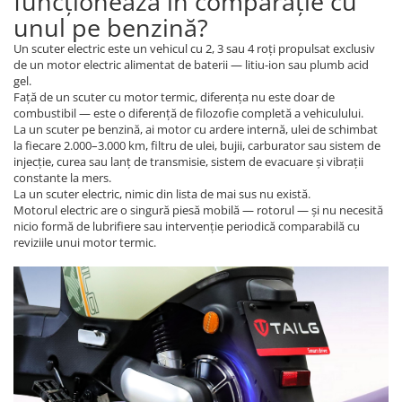
funcționează în comparație cu
unul pe benzină?
Un scuter electric este un vehicul cu 2, 3 sau 4 roți propulsat exclusiv
de un motor electric alimentat de baterii — litiu-ion sau plumb acid
gel.
Față de un scuter cu motor termic, diferența nu este doar de
combustibil — este o diferență de filozofie completă a vehiculului.
La un scuter pe benzină, ai motor cu ardere internă, ulei de schimbat
la fiecare 2.000–3.000 km, filtru de ulei, bujii, carburator sau sistem de
injecție, curea sau lanț de transmisie, sistem de evacuare și vibrații
constante la mers.
La un scuter electric, nimic din lista de mai sus nu există.
Motorul electric are o singură piesă mobilă — rotorul — și nu necesită
nicio formă de lubrifiere sau intervenție periodică comparabilă cu
reviziile unui motor termic.