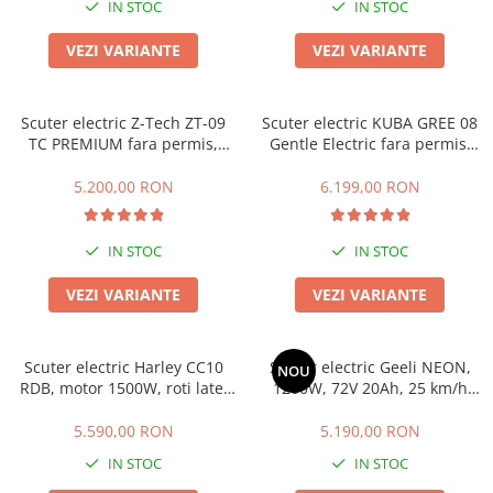
IN STOC
IN STOC
VEZI VARIANTE
VEZI VARIANTE
Scuter electric Z-Tech ZT-09
Scuter electric KUBA GREE 08
TC PREMIUM fara permis,
Gentle Electric fara permis,
900W, 48V 20Ah Baterie,
47-60km autonomie, 45km/h,
Viteza 25km/h, Autonomie 40-
motor 1200W, baterie 72V
5.200,00 RON
6.199,00 RON
50 km/h
20Ah , omologat RAR
IN STOC
IN STOC
VEZI VARIANTE
VEZI VARIANTE
Scuter electric Harley CC10
Scuter electric Geeli NEON,
NOU
RDB, motor 1500W, roti late,
1200W, 72V 20Ah, 25 km/h
25km/h fara permis, 2 locuri,
fără permis, 2 locuri,
Acumulator Litiu, Autonomie
autonomie până la 58 km, CIV
5.590,00 RON
5.190,00 RON
max 50km, baterie 60V 20Ah ,
RAR inclus
IN STOC
IN STOC
Omologat RAR, Portocaliu