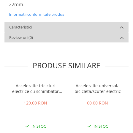
22mm.
Informatii conformitate produs
Caracteristici
Review-uri
(0)
PRODUSE SIMILARE
Acceleratie tricicluri
Acceleratie universala
electrice cu schimbator
bicicleta/scuter electric
viteze + buton mers
inainte,inapoi
129,00 RON
60,00 RON
IN STOC
IN STOC