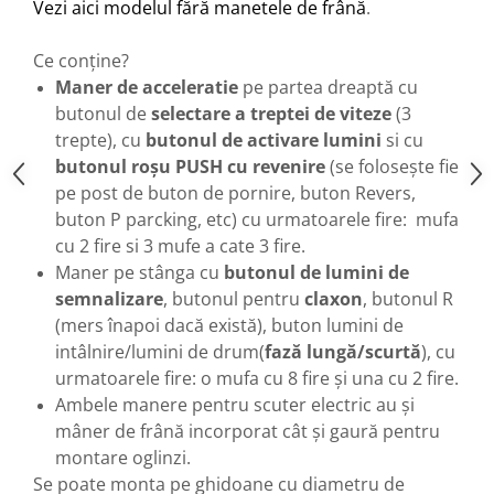
Vezi aici modelul fără manetele de frână
.
Ce conține?
Maner de acceleratie
pe partea dreaptă cu
butonul de
selectare a treptei de viteze
(3
trepte), cu
butonul de activare lumini
si cu
butonul roșu PUSH cu revenire
(se folosește fie
pe post de buton de pornire, buton Revers,
buton P parcking, etc) cu urmatoarele fire: mufa
cu 2 fire si 3 mufe a cate 3 fire.
Maner pe stânga cu
butonul de lumini de
semnalizare
, butonul pentru
claxon
, butonul R
(mers înapoi dacă există), buton lumini de
intâlnire/lumini de drum(
fază lungă/scurtă
), cu
urmatoarele fire: o mufa cu 8 fire și una cu 2 fire.
Ambele manere pentru scuter electric au și
mâner de frână incorporat cât și gaură pentru
montare oglinzi.
Se poate monta pe ghidoane cu diametru de