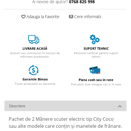
Huse
Ai nevoie de ajutor?
0768 825 998
Essential, M365, 1S
Toate accesoriile la Triciclete
PRO / PRO2
Adauga la Favorite
Cere informatii
Scooter 4 Ultra
Piese Xiaomi Scooter 5
Piese Xiaomi Scooter Elite
Piese Xiaomi Scooter 5 PLUS
LIVRARE ACASĂ
SUPORT TEHNIC
Piese Xiaomi Scooter 5 PRO
Gratuit sau contracost în funcție de
Personal calificat pentru suport
mărimea produselor.
tehnic
Piese Xiaomi Scooter 5 MAX
Piese Xiaomi Scooter 6 PRO
Piese Xiaomi Scooter 6 MAX
Garantie Bimax
Plata cash sau in rate
Piese Xiaomi Scooter 6
Toate produsele au Garantie
Poti plati atat integral cat si in rate
Scooter 4 Lite
Accesorii Trotinete
Piese Segway/Ninebot
Descriere
ES1, ES2, ES3
Pachet de 2 Mânere scuter electric tip City Coco
Ninebot Segway ZT3 PRO
sau alte modele care conțin și manetele de frânare.