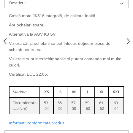
Descriere
25 km/h
45 km/h
Cască moto JK316 integrală, de calitate înaltă.
50 km/h
Are ochelari soare
Chopper
Alternativa la AGV K3 SV
Harley
Viziera cât și ochelarii se pot înlocui, deținem piese de
⬇ MARCI
schimb pentru ea.
➔ Geeli
Vizierele sunt interschimbabile și putem comanda mai multe
➔ RDB
culori.
➔ Volta
Certificat ECE 22.05.
➔ Z-Tech
➔ Kuba
Marime
XS
S
M
L
XL
XXL
PIESE DE SCHIMB
Acceleratii
Circumferinta
53-
55-
57-
59-
61-
63-
cap (cm)
54
56
58
60
62
64
Baterii
Baterii 48V
Informatii conformitate produs
Baterii 60V