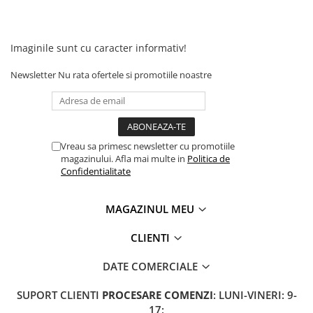
Acumulatori 24V
Acumulatori 36V
Acumulatori 48V
Imaginile sunt cu caracter informativ!
Cauciucuri
Newsletter
Nu rata ofertele si promotiile noastre
Cauciucuri Fat Bike
Camere
Controllere
Display
Vreau sa primesc newsletter cu promotiile
Incarcatoare 24V
magazinului. Afla mai multe in
Politica de
Incarcatoare 36V
Confidentialitate
Incarcatoare 48V
ACCESORII
MAGAZINUL MEU
Lumini
CLIENTI
Kit Conversie
DATE COMERCIALE
Piese Trotinete Electrice
PIESE UNIVERSALE
SUPORT CLIENTI
PROCESARE COMENZI
: LUNI-VINERI: 9-
Baterie Trotineta Electrica
17;