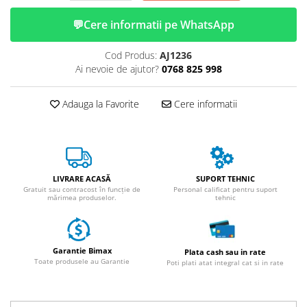
ACCESORII
💬
Cere informatii pe WhatsApp
Huse
Toate accesoriile la Triciclete
Cod Produs:
AJ1236
Masini Electrice
Ai nevoie de ajutor?
0768 825 998
Masina Electrica RDB
Masina Electrica Arora
Adauga la Favorite
Cere informatii
Masina Electrica 25 km/h
Masina Electrica 2 Locuri fara
Permis
Scutere Electrice
LIVRARE ACASĂ
SUPORT TEHNIC
Gratuit sau contracost în funcție de
Personal calificat pentru suport
⬇ TIPURI
mărimea produselor.
tehnic
Cu 2 Roti
Cu 3 Roti
Garantie Bimax
Cu 3 Roti fara Permis
Plata cash sau in rate
Toate produsele au Garantie
Poti plati atat integral cat si in rate
Cu 4 Roti
Cu Pedale
Fara Permis