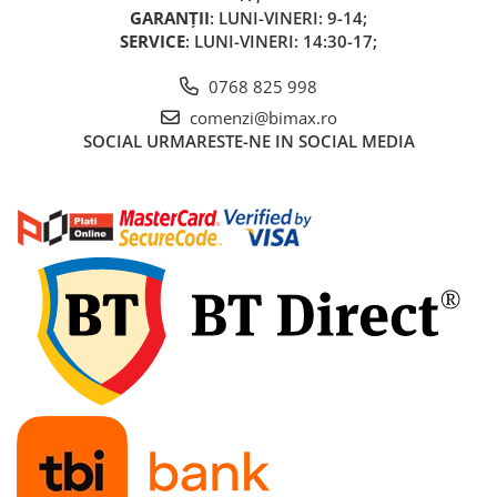
GARANȚII
: LUNI-VINERI: 9-14;
Cauciuc Trotineta Electrica
SERVICE
: LUNI-VINERI: 14:30-17;
Camera Trotineta Electrica
Incarcator Trotineta Electrica
0768 825 998
Controller Trotineta Electrica
comenzi@bimax.ro
Acceleratie Trotineta Electrica
SOCIAL
URMARESTE-NE IN SOCIAL MEDIA
Display/Ecran Trotineta Electrica
Motor Trotineta Electrica
Kit Frână Hidraulică
Franare Trotineta Electrica
Aparatori Noroi Trotineta Electrica
Electrice Diverse, Contacte,
Butoane
Lumini Trotinete Electrice
Piese Kugoo
Kukirin M4 MAX
Kukirin S1 MAX 2025-2026
KuKirin G2