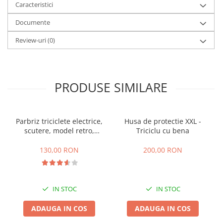
Camere
Caracteristici
Cauciucuri
Documente
Controllere
Incarcatoare
Review-uri
(0)
Biciclete Electrice
⬇ TIPURI
Barbati
PRODUSE SIMILARE
Dama
Ieftine
Pliabila
Parbriz triciclete electrice,
Husa de protectie XXL -
scutere, model retro,
Triciclu cu bena
Tip Scuter
prindere ghidon
⬇ MARCI
130,00 RON
200,00 RON
Kuba
Ztech
PIESE DE SCHIMB
IN STOC
IN STOC
Acceleratii
ADAUGA IN COS
ADAUGA IN COS
Acumulatori