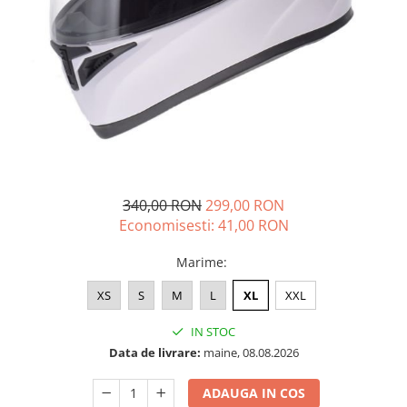
➔ Cu Remorca Fara Permis
➔ Cu Volan
➔ Fara Permis
➔ 4000W
⬇ MARCI
➔ Volta
➔ Kuba
➔ Jinpeng/AMR
➔ RDB
340,00 RON
299,00 RON
➔ Ruris
Economisesti:
41,00
RON
➔ Arora
Marime
:
PIESE DE SCHIMB
Baterii
XS
S
M
L
XL
XXL
Camere
IN STOC
Cauciucuri
Data de livrare:
maine, 08.08.2026
Controllere
Incarcatoare
ADAUGA IN COS