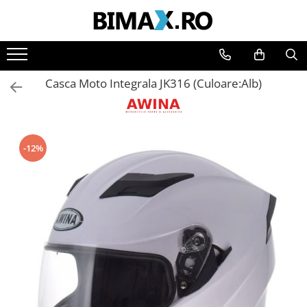
Toate Produsele
Triciclete Electrice
Casca Moto Integrala JK316 (Culoare:Alb)
⬇ TIPURI
➔ Cu 1 Loc
➔ Cu 2 Locuri
➔ Acoperita
-12%
➔ Adulti - Fara permis
➔ Adulti - 2 Locuri
➔ Adulti - cu Cabina
➔ Cu 3 Roti
➔ Cu Cabina
➔ Cu Cabina fara Permis
➔ Cu Cabina Inchisa
➔ Cu Remorca